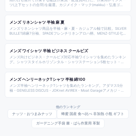
雨の日も屋外で作業する建設作業員・配達員向けに、作業用レインスー
ツ(上下セットの合羽)を厳選。カジメイク・マック(makku)・弘進ゴ
ム・カヴァーワーク・富士手袋工業など実在メーカーのモデルを、防水
の耐水圧・蒸れにくい透湿性・動きやすいストレッチ・上下セットの使
い勝手で比較しました。濡れても蒸れず動きやすい一着選びの参考にし
メンズ リネンシャツ 半袖 麻 夏
てください。
メンズリネンシャツ商品を半袖・麻・夏・カジュアル軸で比較。SILVER
BULLET綿麻7分袖、SPADEフレンチリネンアロハ柄、MENZ-STYLE七分
袖、Sputnicksリネンシャツ、FLAG ON CREW開襟、SOYOUS涼しい、
GENELESS全6色、select shop HKシアサッカー、コロニーバンドカラ
ー、TK-S半袖スリムまで価格帯と方式で整理。
メンズ ワイシャツ 半袖 ビジネス クールビズ
メンズ向けビジネス・クールビズ対応半袖ワイシャツを集めたランキン
グ。シャツスタイルホリゾンタル・シャツステーション5枚セット・ス
マートビズ3枚セット・サルトリアニットシャツ・ビズモ20柄・令和商
事ストライプ・SAHARAオーダー・Abitiボタンダウン・BLITZ・
WAWAJAPANクレリックまで商品を整理し、夏のオフィスの選び方を解
メンズ ヘンリーネックTシャツ 半袖 綿100
説します。
メンズ半袖ヘンリーネックTシャツを集めたランキング。アダマス5分
袖・GENELESS DISCUS・JOKnet AVIREX・Moat Garageアメカジ・
MHAstyle 5.6oz・ROCOCO GOOD ON・FLAG ON CREW畦ワッフル・
ヘルスニット・Tshirt.st 6.2オンス・バンタンクレープまで商品を整理
し、アメカジ・ブランドの選び方を解説します。
他のランキング
ナッツ・おつまみナッツ
蜂蜜 国産 食べ比べ 非加熱 小瓶 ギフト
ガーデニング手袋 棘・ばら作業用 革製