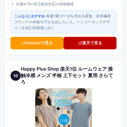
評価4.74+翌日発送対応の本格構造
軽量1重ガーゼを求める家族、岩本繊維
こんな人におすすめ
ブランドの本格モデルを試したい人、ヘンリーネックデザ
インを好む利用者に向く
Amazonで見る
楽天で見る
Happy Plus Shop 楽天1位 ルームウェア 接
触冷感 メンズ 半袖 上下セット 夏用 さらて
10
ろ