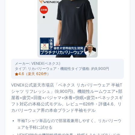
メーカー:
VENEX(ベネクス)
タイプ:
リカバリーウェア・機能性タイプ
価格:
約9,900円
4.6
（楽天
626
件）
VENEX公式楽天市場店「ベネクス リカバリーウェア 半袖T
シャツ リフレッシュ」(9,900円)。機能性ルームウエア+部
屋着+疲労+回復+パジャマ+休養+快眠+疲労+ベネックスギ
フト対応の本格公式モデル。レビュー626件・評価4.6、リ
カバリーウェア界の本命ブランド半袖モデル
半袖Tシャツ単品なので部屋着兼用しやすく、リカバリーウ
ェアを手軽に試せる