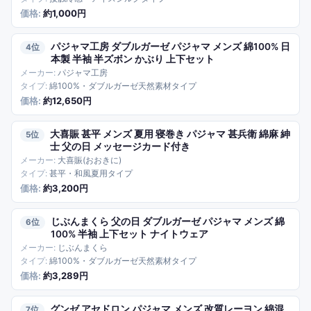
約1,000円
パジャマ工房 ダブルガーゼ パジャマ メンズ 綿100% 日
4
本製 半袖 半ズボン かぶり 上下セット
パジャマ工房
綿100%・ダブルガーゼ天然素材タイプ
約12,650円
大喜賑 甚平 メンズ 夏用 寝巻き パジャマ 甚兵衛 綿麻 紳
5
士 父の日 メッセージカード付き
大喜賑(おおきに)
甚平・和風夏用タイプ
約3,200円
じぶんまくら 父の日 ダブルガーゼ パジャマ メンズ 綿
6
100% 半袖 上下セット ナイトウェア
じぶんまくら
綿100%・ダブルガーゼ天然素材タイプ
約3,289円
グンゼ アセドロン パジャマ メンズ 改質レーヨン 綿混
7