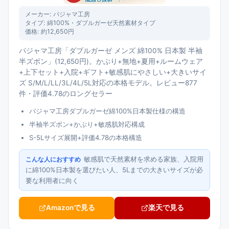
メーカー:
パジャマ工房
タイプ:
綿100%・ダブルガーゼ天然素材タイプ
価格:
約12,650円
パジャマ工房「ダブルガーゼ メンズ 綿100% 日本製 半袖
半ズボン」(12,650円)。かぶり+無地+夏用+ルームウェア
+上下セット+入院+ギフト+敏感肌にやさしい+大きいサイ
ズ S/M/L/LL/3L/4L/5L対応の本格モデル。レビュー877
件・評価4.78のロングセラー
パジャマ工房ダブルガーゼ綿100%日本製仕様の構造
半袖半ズボン+かぶり+敏感肌対応構成
S-5Lサイズ展開+評価4.78の本格構造
敏感肌で天然素材を求める家族、入院用
こんな人におすすめ
に綿100%日本製を選びたい人、5Lまでの大きいサイズが必
要な利用者に向く
Amazonで見る
楽天で見る