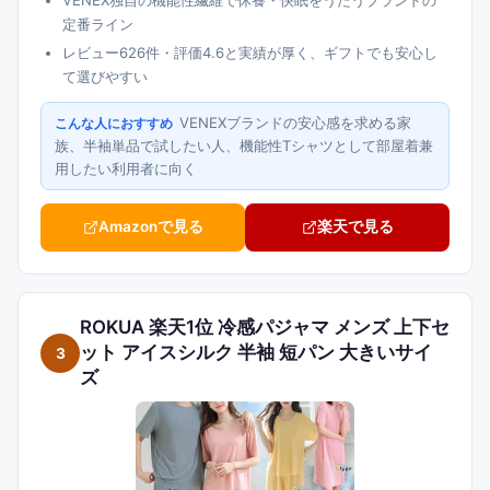
VENEX独自の機能性繊維で休養・快眠をうたうブランドの
定番ライン
レビュー626件・評価4.6と実績が厚く、ギフトでも安心し
て選びやすい
VENEXブランドの安心感を求める家
こんな人におすすめ
族、半袖単品で試したい人、機能性Tシャツとして部屋着兼
用したい利用者に向く
Amazonで見る
楽天で見る
ROKUA 楽天1位 冷感パジャマ メンズ 上下セ
ット アイスシルク 半袖 短パン 大きいサイ
3
ズ