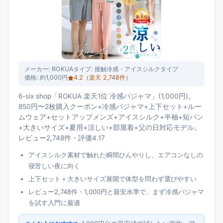
メーカー:
ROKUA
タイプ:
接触冷感・アイスシルクタイプ
価格:
約1,000円
4.2
（楽天
2,748
件）
6-six shop「ROKUA 楽天1位 冷感パジャマ」(1,000円)。
850円〜2枚購入クーポン+冷感パジャマ+上下セット+ルー
ムウェア+セットアップメンズ+アイスシルク+半袖+短パン
+大きいサイズ+夏用+涼しい+部屋着+父の日対応モデル。
レビュー2,748件・評価4.17
アイスシルク素材で触れた瞬間ひんやりし、エアコンなしの
寝苦しい夜に向く
上下セット＋大きいサイズ展開で体型を問わず選びやすい
レビュー2,748件・1,000円と最安水準で、まず冷感パジャマ
を試す入門に最適