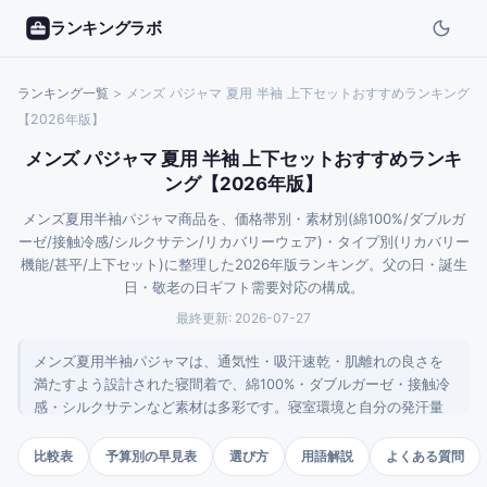
ランキングラボ
ランキング一覧
>
メンズ パジャマ 夏用 半袖 上下セットおすすめランキング
【2026年版】
メンズ パジャマ 夏用 半袖 上下セットおすすめランキ
ング【2026年版】
メンズ夏用半袖パジャマ商品を、価格帯別・素材別(綿100%/ダブルガ
ーゼ/接触冷感/シルクサテン/リカバリーウェア)・タイプ別(リカバリー
機能/甚平/上下セット)に整理した2026年版ランキング。父の日・誕生
日・敬老の日ギフト需要対応の構成。
最終更新:
2026-07-27
メンズ夏用半袖パジャマは、通気性・吸汗速乾・肌離れの良さを
満たすよう設計された寝間着で、綿100%・ダブルガーゼ・接触冷
感・シルクサテンなど素材は多彩です。寝室環境と自分の発汗量
を基準に素材を選ぶと、寝苦しさの後悔が減ります。本ランキン
グでは1,000円の冷感セットから23,100円のリカバリーウェアま
比較表
予算別の早見表
選び方
用語解説
よくある質問
で、価格・素材・機能のバランスで商品を整理しました。