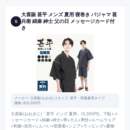
大喜賑 甚平 メンズ 夏用 寝巻き パジャマ 甚
兵衛 綿麻 紳士 父の日 メッセージカード付
5
き
メーカー:
大喜賑(おおきに)
タイプ:
甚平・和風夏用タイプ
価格:
約3,200円
大喜賑(おおきに)「甚平 メンズ 夏用」(3,200円)。下駄+メ
ッセージカード+綿麻+紳士+男+大人+男性+ルームウェア
+和服+浴衣+じんべい+部屋着+シニア+ラッピング+夏物