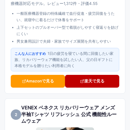
療機器対応モデル。レビュー1,312件・評価4.55
一般医療機器登録の特殊繊維で血行促進・疲労回復をうた
い、就寝中に着るだけで休養をサポート
上下セットのプルオーバー型で着脱がしやすく寝返りを妨げ
にくい
男女兼用設計で夫婦・家族でサイズ展開を共有しやすい
1日の疲労を寝ている間に回復したい家
こんな人におすすめ
族、リカバリーウェア機能を試したい人、父の日ギフトに
本格モデルを贈りたい利用者に向く
Amazonで見る
楽天で見る
VENEX ベネクス リカバリーウェア メンズ
半袖Tシャツ リフレッシュ 公式 機能性ルー
2
ムウェア