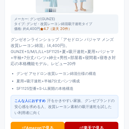
メーカー:
グンゼ(GUNZE)
タイプ:
グンゼ・改質レーヨン綿混吸汗速乾タイプ
価格:
約4,400円
4.7
（楽天
20
件）
グンゼオンラインショップ「アセドロン パジャマ メンズ
改質レーヨン綿混」(4,400円)。
GUNZE+S/M/L/LL+SF1125+夏+吸汗速乾+夏用+パジャマ
+半袖+7分丈パンツ+紳士+男性+部屋着+寝間着+寝巻き対
応の本格機能モデル。レビュー20件
グンゼ アセドロン改質レーヨン綿混仕様の構造
夏用+吸汗速乾+半袖7分丈パンツ構成
SF1125型番+S-LL展開の本格構造
汗をかきやすい家族、グンゼブランドの
こんな人におすすめ
安心感を求める人、改質レーヨン素材の吸汗速乾を試した
い利用者に向く
Amazonで見る
楽天で見る