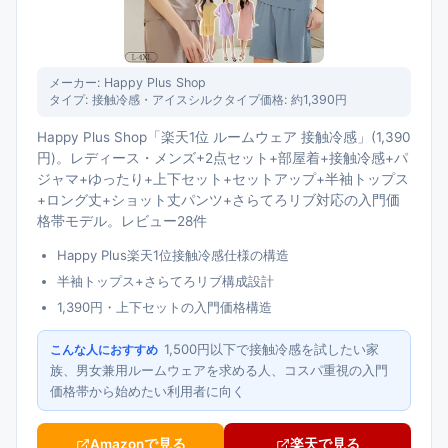
メーカー:
Happy Plus Shop
タイプ:
接触冷感・アイスシルクタイプ
価格:
約1,390円
Happy Plus Shop「楽天1位 ルームウェア 接触冷感」(1,390
円)。レディース・メンズ+2点セット+部屋着+接触冷感+パ
ジャマ+ゆったり+上下セット+セットアップ+半袖トップス
+ロング丈+ショット丈パンツ+さらてろリブ対応の入門価
格帯モデル。レビュー28件
Happy Plus楽天1位接触冷感仕様の構造
半袖トップス+さらてろリブ構成設計
1,390円・上下セットの入門価格構造
1,500円以下で接触冷感を試したい家
こんな人におすすめ
族、男女兼用ルームウェアを求める人、コスパ重視の入門
価格帯から始めたい利用者に向く
Amazonで見る
楽天で見る