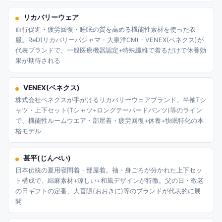
リカバリーウェア
血行促進・疲労回復・睡眠の質を高める機能性素材を使った衣
服。ReD(リカバリーパジャマ・大泉洋CM)・VENEX(ベネクス)が
代表ブランドで、一般医療機器認定+特殊繊維で着るだけで休養効
果が期待される
VENEX(ベネクス)
株式会社ベネクスが手がけるリカバリーウェアブランド。半袖Tシ
ャツ・上下セット(Tシャツ+ロングテーパードパンツ)等のライン
で、機能性ルームウエア・部屋着・疲労回復+休養+快眠特化の本
格モデル
甚平(じんべい)
日本伝統の夏用寝間着・部屋着。袖・身ごろが分かれた上下セッ
ト構成で、綿麻素材+涼しい+和風デザインが特徴。父の日・敬老
の日ギフトの定番、大喜賑(おおきに)等のブランドが代表的に展
開