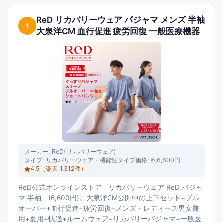
ReD リカバリーウェア パジャマ メンズ 半袖
1
大泉洋CM 血行促進 疲労回復 一般医療機器
メーカー:
ReD(リカバリーウェア)
タイプ:
リカバリーウェア・機能性タイプ
価格:
約6,600円
4.5
（楽天
1,312
件）
ReD公式オンラインストア「リカバリーウェア ReD パジャ
マ 半袖」(6,600円)。大泉洋CM公開中の上下セット+プル
オーバー+血行促進+疲労回復+メンズ・レディース男女兼
用+夏用+快適+ルームウェア+リカバリーパジャマ+一般医