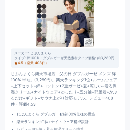
メーカー:
じぶんまくら
タイプ:
綿100%・ダブルガーゼ天然素材タイプ
価格:
約3,289円
4.5
（楽天
408
件）
じぶんまくら楽天市場店「父の日 ダブルガーゼ メンズ 綿
100% 半袖」(3,289円)。楽天ランキング1位+ルームウェア
+上下セット+綿+コットン+2重ガーゼ+夏+涼しい+着る保
湿クリーム+ナイトウェア+ゆったり+五分袖+部屋着+かぶ
るだけ+ギフト+サウナ上がり対応モデル。レビュー408
件・評価4.53
じぶんまくら ダブルガーゼ綿100%仕様の構造
楽天ランキング1位+ナイトウェア構成設計
レビュー408件・着る保湿クリーム構造