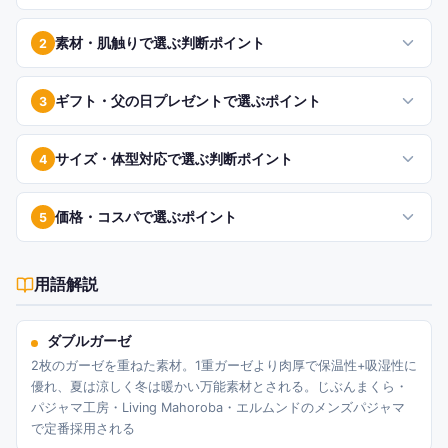
素材・肌触りで選ぶ判断ポイント
2
ギフト・父の日プレゼントで選ぶポイント
3
サイズ・体型対応で選ぶ判断ポイント
4
価格・コスパで選ぶポイント
5
用語解説
ダブルガーゼ
2枚のガーゼを重ねた素材。1重ガーゼより肉厚で保温性+吸湿性に
優れ、夏は涼しく冬は暖かい万能素材とされる。じぶんまくら・
パジャマ工房・Living Mahoroba・エルムンドのメンズパジャマ
で定番採用される