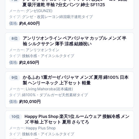
夏 吸汗速乾 半袖 7分丈パンツ 紳士 SF1125
グンゼ(GUNZE)
グンゼ・改質レーヨン綿混吸汗速乾タイプ
約4,400円
アンリツオンライン ペアパジャマ カップル メンズ 半
8
袖 シルクサテン 薄手 涼感 結婚祝い
アンリツオンライン
接触冷感・アイスシルクタイプ
約2,650円
かるふわ 1重ガーゼ パジャマ メンズ 夏用 綿100% 日本
9
製 ヘンリーネック 上下セット 軽量
Living Mahoroba(岩本繊維)
綿100%・ダブルガーゼ天然素材タイプ
約10,010円
Happy Plus Shop 楽天1位 ルームウェア 接触冷感 メン
10
ズ 半袖 上下セット 夏用 さらてろ
Happy Plus Shop
接触冷感・アイスシルクタイプ