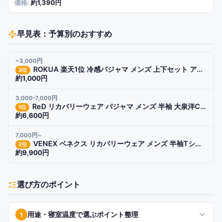
約1,390円
早見表：予算別のおすすめ
~3,000円
ROKUA 楽天1位 冷感パジャマ メンズ 上下セット アイスシルク 半袖 短パン 大きいサイズ
3
位
約1,000円
3,000-7,000円
ReD リカバリーウェア パジャマ メンズ 半袖 大泉洋CM 血行促進 疲労回復 一般医療機器
1
位
約6,600円
7,000円~
VENEX ベネクス リカバリーウェア メンズ 半袖Tシャツ リフレッシュ 公式 機能性ルームウェア
2
位
約9,900円
選び方のポイント
用途・寝室温度で選ぶポイント整理
1