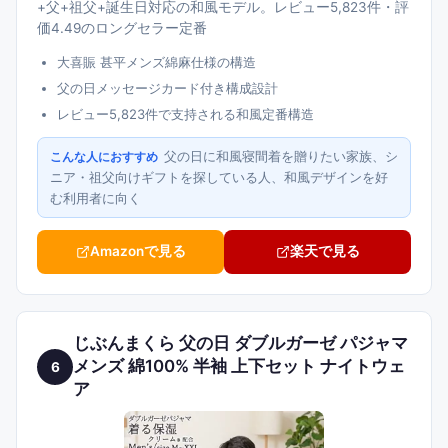
+父+祖父+誕生日対応の和風モデル。レビュー5,823件・評
価4.49のロングセラー定番
大喜賑 甚平メンズ綿麻仕様の構造
父の日メッセージカード付き構成設計
レビュー5,823件で支持される和風定番構造
父の日に和風寝間着を贈りたい家族、シ
こんな人におすすめ
ニア・祖父向けギフトを探している人、和風デザインを好
む利用者に向く
Amazonで見る
楽天で見る
じぶんまくら 父の日 ダブルガーゼ パジャマ
メンズ 綿100% 半袖 上下セット ナイトウェ
6
ア