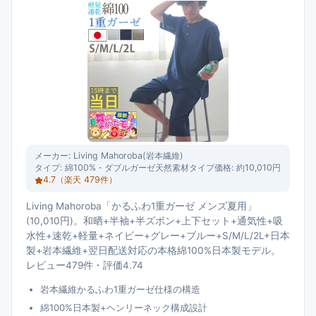
メーカー:
Living Mahoroba(岩本繊維)
タイプ:
綿100%・ダブルガーゼ天然素材タイプ
価格:
約10,010円
4.7
（楽天
479
件）
Living Mahoroba「かるふわ1重ガーゼ メンズ夏用」
(10,010円)。和晒+半袖+半ズボン+上下セット+通気性+吸
水性+速乾+軽量+ネイビー+グレー+ブルー+S/M/L/2L+日本
製+岩本繊維+翌日配送対応の本格綿100%日本製モデル。
レビュー479件・評価4.74
岩本繊維かるふわ1重ガーゼ仕様の構造
綿100%日本製+ヘンリーネック構成設計