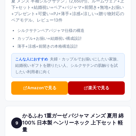
夏 メンズ 半袖シルクサテン」(2,650円)。ルームウェア+上
下+セット+結婚祝い+ペア+パジャマ+前開き+無地+お揃い
+プレゼント+可愛い+PJ+薄手+涼感+涼しい+贈り物対応の
ペアモデル。レビュー13件
シルクサテンペアパジャマ仕様の構造
カップル+お揃い+結婚祝い構成設計
薄手+涼感+前開きの本格構造設計
夫婦・カップルでお揃いにしたい家族、
こんな人におすすめ
結婚祝いギフトを贈りたい人、シルクサテンの肌触りを試
したい利用者に向く
Amazonで見る
楽天で見る
かるふわ 1重ガーゼ パジャマ メンズ 夏用 綿
100% 日本製 ヘンリーネック 上下セット 軽
9
量