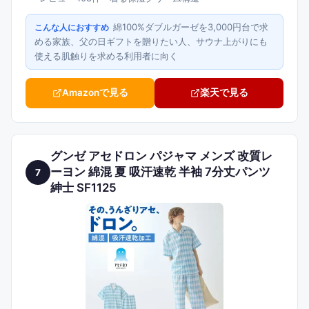
綿100%ダブルガーゼを3,000円台で求
こんな人におすすめ
める家族、父の日ギフトを贈りたい人、サウナ上がりにも
使える肌触りを求める利用者に向く
Amazonで見る
楽天で見る
グンゼ アセドロン パジャマ メンズ 改質レ
ーヨン 綿混 夏 吸汗速乾 半袖 7分丈パンツ
7
紳士 SF1125