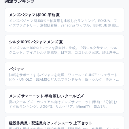
関連ランキング
メンズパジャマ 綿100 半袖 夏
メンズパジャマ 綿100％半袖夏用を比較したランキング。ROKUA、ワ
イズファクトリー、京都肌着屋、yanagiya ワッフル、BENQUE 冷感/二
重ガーゼ、大喜賑 甚平、HOIMAI 父の日、Living Mahoroba 1重ガー
ゼ、パジャマ工房 ダブルガーゼなど主要モデルを横並びで紹介しま
す。
シルク100% パジャマ メンズ 夏
メンズシルク100%パジャマを夏向けに比較。19匁シルクサテン、シル
クニット、アイスシルク冷感型、日本製、ココシルク公式、紳士厚手モ
デルまで商品を価格帯と織り方で整理したランキング。
パジャマ
快眠をサポートするパジャマを厳選。ワコール・GUNZE・ジェラート
ピケ・UNIQLO・BEAMSなど人気ブランドから、綿・シルク・冬用・夏
用を比較・ランキング。
メンズ サマーニット 半袖 涼しい クールビズ
夏のクールビズ・カジュアル向けメンズサマーニット(半袖・5分袖)お
すすめランキング。JIGGYS、サルトリア、MinoriTY、SILVER
BULLET、MOONCASTLE、ORIHICAなど5〜10ブランド商品を、タイプ
(クルーネック/ニットシャツ/ニットポロ)・素材(アイスコットン/12G)・
価格帯で比較します。
建設作業員・配達員向けレインスーツ 上下セット