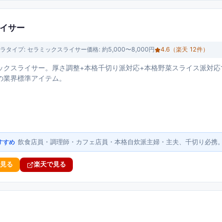
ライサー
ラ
タイプ:
セラミックスライサー
価格:
約5,000〜8,000円
4.6
（楽天
12
件）
ックスライサー。厚さ調整+本格千切り派対応+本格野菜スライス派対応
の業界標準アイテム。
飲食店員・調理師・カフェ店員・本格自炊派主婦・主夫、千切り必携
すすめ
で見る
楽天で見る