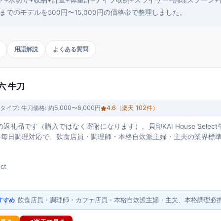
ト+水切り+収納+計量+体重計+ナイフ収納+スライサー+調理スプーン
でのモデルを500円〜15,000円の価格帯で整理しました。
用語解説
よくある質問
六 牛刀
タイプ:
牛刀
価格:
約5,000〜8,000円
4.6
（楽天
102
件）
返礼品です（購入ではなく寄附になります）。貝印KAI House Sele
+毎日調理対応で、飲食店員・調理師・本格自炊派主婦・主夫の業界標
ct
飲食店員・調理師・カフェ店員・本格自炊派主婦・主夫、本格調理必
すすめ