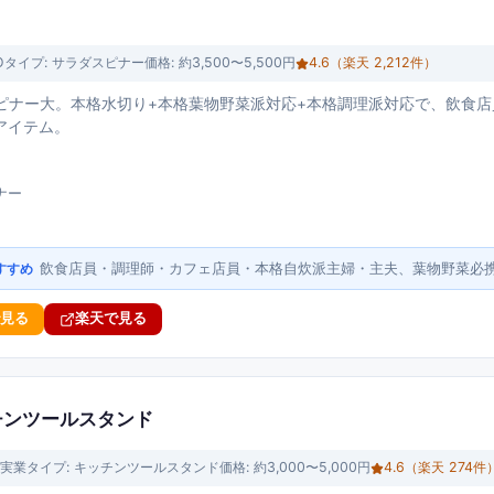
O
タイプ:
サラダスピナー
価格:
約3,500〜5,500円
4.6
（楽天
2,212
件）
スピナー大。本格水切り+本格葉物野菜派対応+本格調理派対応で、飲食
アイテム。
ナー
飲食店員・調理師・カフェ店員・本格自炊派主婦・主夫、葉物野菜必
すすめ
で見る
楽天で見る
チンツールスタンド
実業
タイプ:
キッチンツールスタンド
価格:
約3,000〜5,000円
4.6
（楽天
274
件