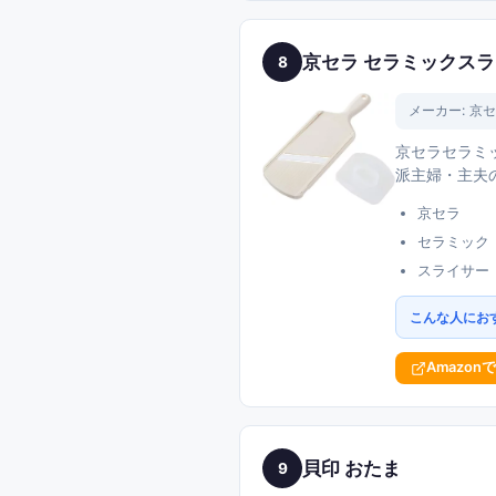
京セラ セラミックス
8
メーカー:
京セ
京セラセラミ
派主婦・主夫
京セラ
セラミック
スライサー
こんな人にお
Amazon
貝印 おたま
9