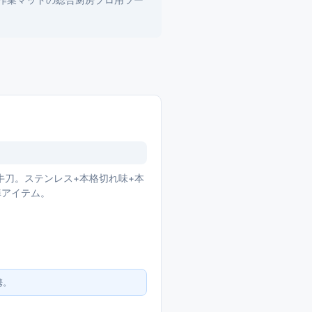
+作業マットの総合厨房プロ用ツー
ct牛刀。ステンレス+本格切れ味+本
準アイテム。
携。