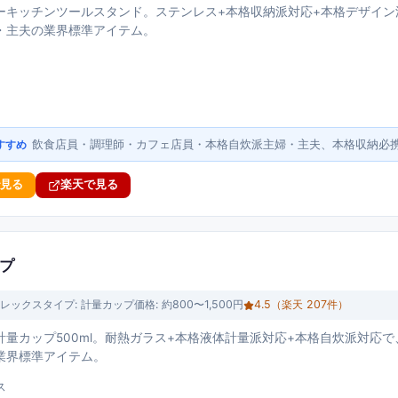
ーキッチンツールスタンド。ステンレス+本格収納派対応+本格デザイン
・主夫の業界標準アイテム。
飲食店員・調理師・カフェ店員・本格自炊派主婦・主夫、本格収納必
すすめ
で見る
楽天で見る
ップ
レックス
タイプ:
計量カップ
価格:
約800〜1,500円
4.5
（楽天
207
件）
計量カップ500ml。耐熱ガラス+本格液体計量派対応+本格自炊派対応
業界標準アイテム。
ス