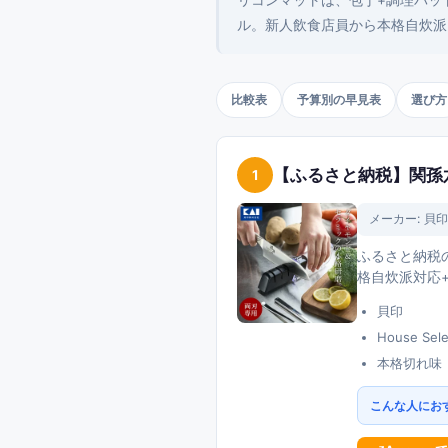
リコンマットは、包丁+調理バッ
ル。新人飲食店員から本格自炊派ま
比較表
予算別の早見表
選び方
【ふるさと納税】関孫
1
メーカー:
貝印
ふるさと納税の
格自炊派対応
貝印
House Sele
本格切れ味
こんな人にお