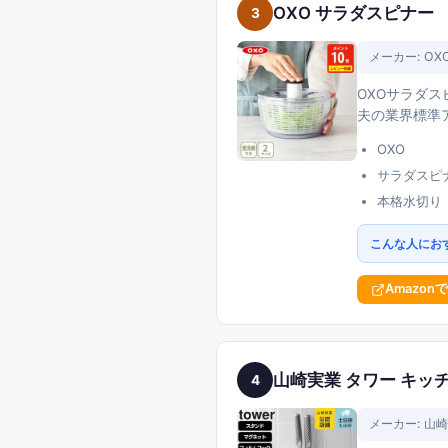
OXO サラダスピナー
3
メーカー:
OX
OXOサラダ
夫の業界標準
OXO
サラダスピ
本格水切り
こんな人にお
Amazon
山崎実業 タワー キッ
4
メーカー:
山崎