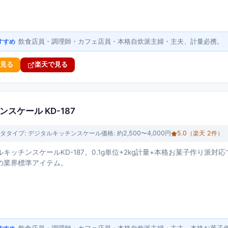
飲食店員・調理師・カフェ店員・本格自炊派主婦・主夫、計量必携。
すすめ
で見る
楽天で見る
スケール KD-187
タ
タイプ:
デジタルキッチンスケール
価格:
約2,500〜4,000円
5.0
（楽天
2
件）
キッチンスケールKD-187。0.1g単位+2kg計量+本格お菓子作り派
の業界標準アイテム。