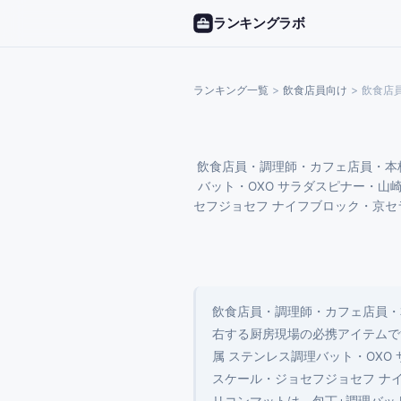
ランキングラボ
ランキング一覧
>
飲食店員
向け
>
飲食店
飲食店員・調理師・カフェ店員・本格自
バット・OXO サラダスピナー・山
セフジョセフ ナイフブロック・京セ
飲食店員・調理師・カフェ店員・
右する厨房現場の必携アイテムです。
属 ステンレス調理バット・OXO
スケール・ジョセフジョセフ ナ