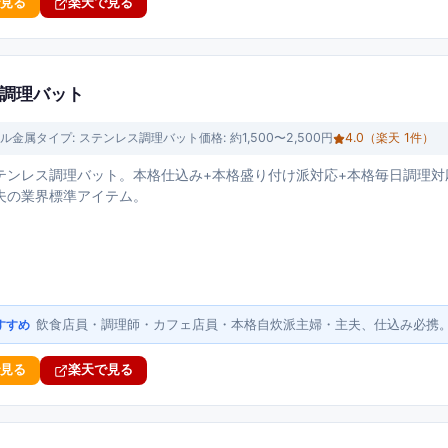
で見る
楽天で見る
ス調理バット
ル金属
タイプ:
ステンレス調理バット
価格:
約1,500〜2,500円
4.0
（楽天
1
件）
テンレス調理バット。本格仕込み+本格盛り付け派対応+本格毎日調理対
夫の業界標準アイテム。
飲食店員・調理師・カフェ店員・本格自炊派主婦・主夫、仕込み必携
すすめ
で見る
楽天で見る