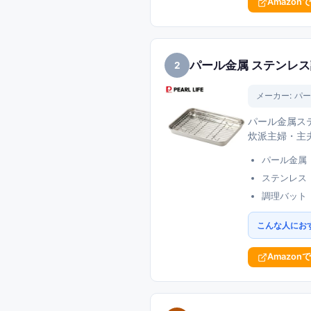
Amazon
パール金属 ステンレ
2
メーカー:
パー
パール金属ス
炊派主婦・主
パール金属
ステンレス
調理バット
こんな人にお
Amazon