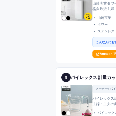
山崎実業タワ
格自炊派主婦
山崎実業
タワー
ステンレス
こんな人にお
Amazon
パイレックス 計量カ
5
メーカー:
パイ
パイレックス
主婦・主夫の
パイレック