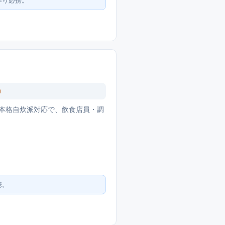
作り必携。
）
本格自炊派対応で、飲食店員・調
携。