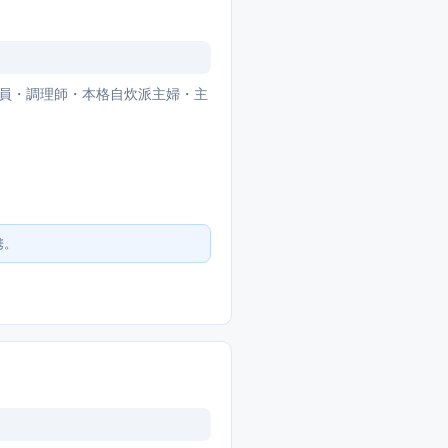
店員・調理師・本格自炊派主婦・主
携。
）