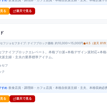
飲食店員・調理師・カフェ店員・本格自炊派主婦・主夫、本格お菓子
すすめ
で見る
楽天で見る
ンド
セフジョセフ
タイプ:
ナイフブロック
価格:
約10,000〜15,000円
4.5
（楽天
81
件
セフナイフブロックエレベート。本格プロ派+本格デザイン派対応+本格
炊派主婦・主夫の業界標準アイテム。
ョセフ
ック
飲食店員・調理師・カフェ店員・本格自炊派主婦・主夫、本格収納必
すすめ
で見る
楽天で見る