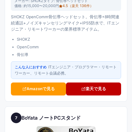
メーカー:
SHOKZ
タイプ:
骨伝導ヘッドセット
価格:
約15,000〜20,000円
4.5
（楽天
136
件）
SHOKZ OpenComm骨伝導ヘッドセット。骨伝導+8時間連
続通話+ノイズキャンセリングマイク+IP55防水で、ITエン
ジニア・リモートワーカーの業界標準アイテム。
SHOKZ
OpenComm
骨伝導
ITエンジニア・プログラマー・リモート
こんな人におすすめ
ワーカー、リモート会議必携。
Amazonで見る
楽天で見る
BoYata ノートPCスタンド
7