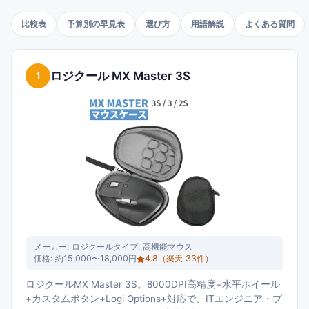
イテムです。ロジクール MX Master 3Sは高機能マウスの主流ブラ
ンドで、15,000円台のスタンダード価格帯。HHKB Professional
比較表
予算別の早見表
選び方
用語解説
よくある質問
HYBRID Type-S・Keychron K8 Pro・エルゴトロン LX モニターア
ーム・Anker PowerExpand USB-Cハブ・SHOKZ OpenComm・
BoYata ノートPCスタンド・FILCO リストレスト・ロジクール
ロジクール MX Master 3S
1
ERGO M575・サンワサプライ デスクマットは、入力デバイス+デ
ィスプレイ環境+音声会議+ノートPC姿勢+手首ケア+トラックボー
ルの総合コーディング環境ツール。新人エンジニアからベテラン
フルスタックエンジニアまでのモデルを2,000円〜40,000円の価
格帯で整理しました。
メーカー:
ロジクール
タイプ:
高機能マウス
価格:
約15,000〜18,000円
4.8
（楽天
33
件）
ロジクールMX Master 3S。8000DPI高精度+水平ホイール
+カスタムボタン+Logi Options+対応で、ITエンジニア・プ