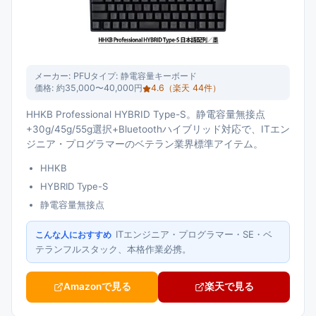
メーカー:
PFU
タイプ:
静電容量キーボード
価格:
約35,000〜40,000円
4.6
（楽天
44
件）
HHKB Professional HYBRID Type-S。静電容量無接点
+30g/45g/55g選択+Bluetoothハイブリッド対応で、ITエン
ジニア・プログラマーのベテラン業界標準アイテム。
HHKB
HYBRID Type-S
静電容量無接点
ITエンジニア・プログラマー・SE・ベ
こんな人におすすめ
テランフルスタック、本格作業必携。
Amazonで見る
楽天で見る