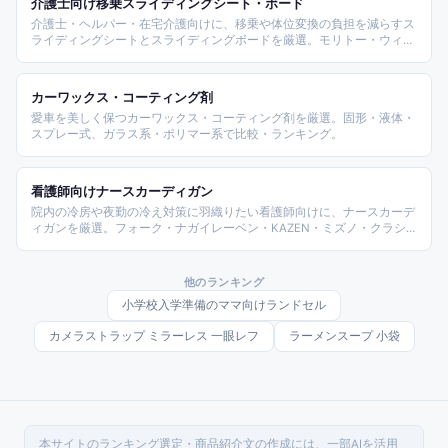
介護士向け移乗スライディングシート・ボード
テムを比較した。
介護士・ヘルパー・在宅介護向けに、移乗や体位変換の負担を減らすス
ライディングシートとスライディングボードを厳選。モリトー・ウィ
ズ・介援隊など主要メーカーの素材・サイズ・滑りやすさを比較したお
すすめランキングです。
カーワックス・コーティング剤
愛車を美しく保つカーワックス・コーティング剤を厳選。固形・液体・
スプレー式、ガラス系・ポリマー系で比較・ランキング。
看護師向けナースカーディガン
院内の冷房や夜勤の冷え対策に羽織りたい看護師向けに、ナースカーデ
ィガンを厳選。フォーク・ナガイレーベン・KAZEN・ミズノ・クラシ
コなど実在メーカーのVネック前開き型・あったか裏地型・制電機能型
を、価格帯と用途別に比較しました。冷え対策と制電・ポケット、洗濯
のしやすさを基準にまとめています。
他のランキング
小学校入学準備のママ向けランドセル
カメラストラップ ミラーレス 一眼レフ
ラーメンスープ 小袋
本サイトのランキング選定・商品紹介文の作成には、一部AIを活用