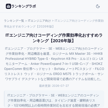
ランキングラボ
ランキング一覧
>
ITエンジニア
向け
>
ITエンジニア向けコーディング作業効
率化おすすめランキング【2026年版】
ITエンジニア向けコーディング作業効率化おすすめラ
ンキング【2026年版】
ITエンジニア・プログラマー・SE・WEBエンジニア向けのコーディン
グ作業効率化・周辺機器を厳選。ロジクール MX Master 3S・HHKB
Professional HYBRID Type-S・Keychron K8 Pro・エルゴトロン LX
モニターアーム・Anker PowerExpand 7-in-1 USB-Cハブ・SHOKZ
OpenComm 骨伝導ヘッドセット・BoYata ノートPCスタンド・FILCO
リストレスト ウッド・ロジクール ERGO M575 トラックボール・サン
ワサプライ デスクマットなど開発現場で必携のアイテムを比較した。
最終更新:
2026-07-27
ITエンジニア・プログラマー・SE・WEBエンジニアのコーディン
グ作業効率化・周辺機器選びは、タイピング速度・腱鞘炎リス
ク・1日10時間以上の長時間作業対応を左右する開発現場の必携ア