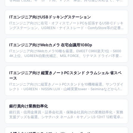
を商品で比較。キーボード用、マウス一体型、持ち運び対応まで、手首
の置きやすさとデスク環境別に整理します。
ITエンジニア向けUSBドッキングステーション
ITエンジニア向けに在宅・オフィスでノートPCを拡張するUSB-Cドッキ
ングステーション。UGREEN・ナイストレード・ComfyStore等の定番
ブランドを価格・ポート構成別に紹介。
ITエンジニア向けWebカメラ 在宅会議用1080p
ITエンジニア向けWebカメラ10種を厳選。EMEET C960楽天1位・S600
4K上位、UGREEN自動光補正、MSL FORCE、リテマス ドライバ不要、
ロジクール C270n 720p・C920na フルHD、生活雑貨L&C、JETAKU
LEDライト美顔、AOC 4K プライバシーカバーまで多彩。リモート会議
とコードレビュー両用の選び方を整理。
ITエンジニア向け 縦置きノートPCスタンド クラムシェル 省スペ
ース
ITエンジニア向けに縦置きノートPCスタンドを10機種厳選。サンワダイ
レクト・UGREEN・NISSIN LUX・山崎実業tower・Seiminaなどから1台
立て/2台/3〜4台収納のクラムシェル運用モデルを網羅。MacBookや
Windowsノートを閉じてサブモニター運用する省スペース構成の選び方
を整理した。
銀行員向け業務効率化
銀行員・信用金庫員・証券会社員・保険会社員向けの業務効率化・実務
支援グッズを厳選。シヤチハタ ネーム9・キヤノン LS-12HT 12桁電卓・
プラス 紙幣計数機・キングジム テプラ・シヤチハタ Xスタンパー・サ
ンビー 朱肉・プラス 通帳ファイル・キングジム ブギーボード・カシオ
DJ-220D 電卓・ニチバン マスキングテープなど金融現場で必携のアイ