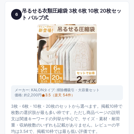
吊るせる衣類圧縮袋 3枚 6枚 10枚 20枚セッ
6
ト バルブ式
メーカー:
KALON
タイプ:
掃除機吸引・大容量セット
価格:
約2,200円
3.5
（楽天
54
件）
3枚・6枚・10枚・20枚のセットから選べます。掲載10枠で
枚数の選択肢が最も多い枠です。ただし商品ページの説明
文は関連キーワードの列挙が中心で、サイズ・素材・耐荷
重・収納枚数のいずれも記載がありません。レビューの平
均は3.54で、掲載10枠では最も低い評価です。