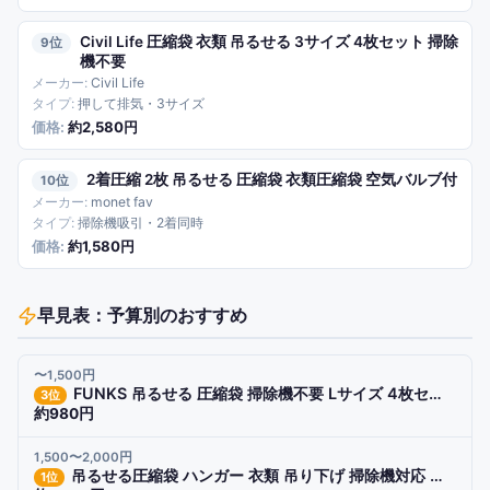
Civil Life 圧縮袋 衣類 吊るせる 3サイズ 4枚セット 掃除
9
機不要
Civil Life
押して排気・3サイズ
約2,580円
2着圧縮 2枚 吊るせる 圧縮袋 衣類圧縮袋 空気バルブ付
10
monet fav
掃除機吸引・2着同時
約1,580円
早見表：予算別のおすすめ
〜1,500円
FUNKS 吊るせる 圧縮袋 掃除機不要 Lサイズ 4枚セット 135cm
3
位
約980円
1,500〜2,000円
吊るせる圧縮袋 ハンガー 衣類 吊り下げ 掃除機対応 クローゼット
1
位