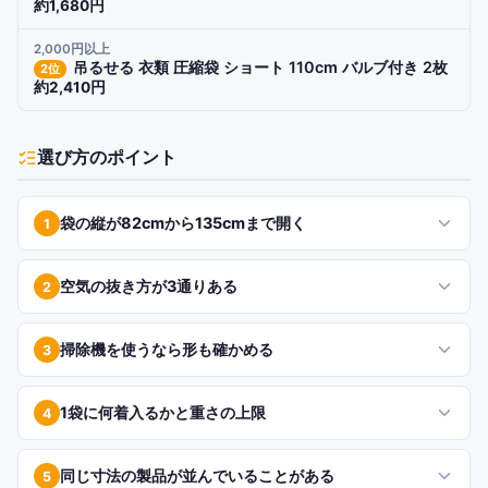
約1,680円
2,000円以上
吊るせる 衣類 圧縮袋 ショート 110cm バルブ付き 2枚
2
位
約2,410円
選び方のポイント
袋の縦が82cmから135cmまで開く
1
空気の抜き方が3通りある
2
掃除機を使うなら形も確かめる
3
1袋に何着入るかと重さの上限
4
同じ寸法の製品が並んでいることがある
5