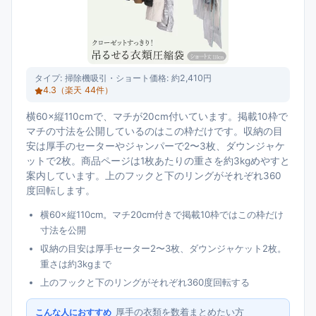
タイプ:
掃除機吸引・ショート
価格:
約2,410円
4.3
（楽天
44
件）
横60×縦110cmで、マチが20cm付いています。掲載10枠で
マチの寸法を公開しているのはこの枠だけです。収納の目
安は厚手のセーターやジャンパーで2〜3枚、ダウンジャケ
ットで2枚。商品ページは1枚あたりの重さを約3kgめやすと
案内しています。上のフックと下のリングがそれぞれ360
度回転します。
横60×縦110cm。マチ20cm付きで掲載10枠ではこの枠だけ
寸法を公開
収納の目安は厚手セーター2〜3枚、ダウンジャケット2枚。
重さは約3kgまで
上のフックと下のリングがそれぞれ360度回転する
厚手の衣類を数着まとめたい方
こんな人におすすめ