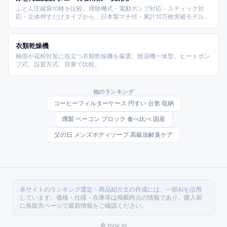
ふとん圧縮袋10種を比較。掃除機式・電動ポンプ対応・スティック対
応・立体押すだけタイプから、日本製マチ付・累計10万枚突破モデルま
で、ダニ・カビ対策と収納効率の観点で整理しました。
衣類乾燥機
梅雨や花粉対策に役立つ衣類乾燥機を厳選。除湿機一体型、ヒートポン
プ式、設置方式、容量で比較。
他のランキング
コーヒーフィルターケース 円すい 台形 収納
燻製 ベーコン ブロック 食べ比べ 国産
父の日 メンズボディソープ 高級加齢臭ケア
本サイトのランキング選定・商品紹介文の作成には、一部AIを活用
しています。価格・仕様・在庫等は掲載時点の情報であり、購入前
に各販売ページで最新情報をご確認ください。
© took.jp