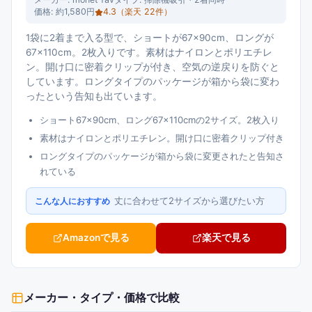
価格:
約1,580円
4.3
（楽天
22
件）
1袋に2着まで入る型で、ショートが67×90cm、ロングが
67×110cm。2枚入りです。素材はナイロンとポリエチレ
ン。開け口に密着クリップが付き、空気の逆戻りを防ぐと
しています。ロングタイプのパッケージが箱から袋に変わ
ったという告知も出ています。
ショート67×90cm、ロング67×110cmの2サイズ。2枚入り
素材はナイロンとポリエチレン。開け口に密着クリップ付き
ロングタイプのパッケージが箱から袋に変更されたと告知さ
れている
丈に合わせて2サイズから選びたい方
こんな人におすすめ
Amazonで見る
楽天で見る
メーカー・タイプ・価格
で比較