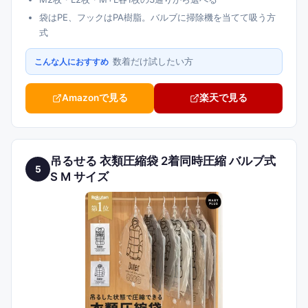
袋はPE、フックはPA樹脂。バルブに掃除機を当てて吸う方
式
数着だけ試したい方
こんな人におすすめ
Amazonで見る
楽天で見る
吊るせる 衣類圧縮袋 2着同時圧縮 バルブ式
5
S M サイズ