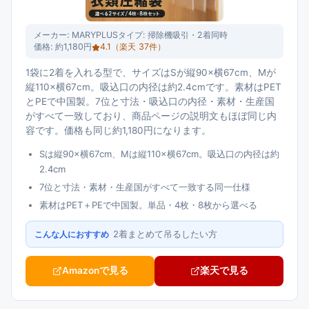
メーカー:
MARYPLUS
タイプ:
掃除機吸引・2着同時
価格:
約1,180円
4.1
（楽天
37
件）
1袋に2着を入れる型で、サイズはSが縦90×横67cm、Mが
縦110×横67cm。吸込口の内径は約2.4cmです。素材はPET
とPEで中国製。7位と寸法・吸込口の内径・素材・生産国
がすべて一致しており、商品ページの説明文もほぼ同じ内
容です。価格も同じ約1,180円になります。
Sは縦90×横67cm、Mは縦110×横67cm。吸込口の内径は約
2.4cm
7位と寸法・素材・生産国がすべて一致する同一仕様
素材はPET＋PEで中国製。単品・4枚・8枚から選べる
2着まとめて吊るしたい方
こんな人におすすめ
Amazonで見る
楽天で見る