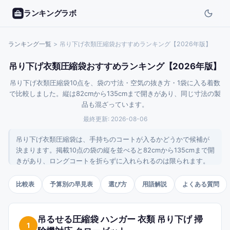
ランキングラボ
ランキング一覧
>
吊り下げ衣類圧縮袋おすすめランキング【2026年版】
吊り下げ衣類圧縮袋おすすめランキング【2026年版】
吊り下げ衣類圧縮袋10点を、袋の寸法・空気の抜き方・1袋に入る着数
で比較しました。縦は82cmから135cmまで開きがあり、同じ寸法の製
品も混ざっています。
最終更新:
2026-08-06
吊り下げ衣類圧縮袋は、手持ちのコートが入るかどうかで候補が
決まります。掲載10点の袋の縦を並べると82cmから135cmまで開
きがあり、ロングコートを折らずに入れられるのは限られます。
空気の抜き方も、押すだけのもの、掃除機を当てるもの、専用の
吸引機が付くものに分かれました。商品ページに書かれている数
比較表
予算別の早見表
選び方
用語解説
よくある質問
値だけで整理しています。
吊るせる圧縮袋 ハンガー 衣類 吊り下げ 掃
1