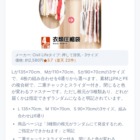
メーカー:
Civil Life
タイプ:
押して排気・3サイズ
価格:
約2,580円
3.7
（楽天
22
件）
Lが135×70cm、Mが110×70cm、Sが90×70cmの3サイズ
で、4枚の組み合わせを6通りから選べます。素材はPAとPE
の複合材で、二重チャックとスライダー付き。閉じると色
が変わるファスナーです。ただし根元が3種類あり、どれが
届くかは指定できずランダムになると明記されています。
L 135×70cm、M 110×70cm、S 90×70cmの3サイズ。組み
合わせは6通り
商品ページは「3種類の根元がランダムにて発送するため、
ご指定ができかねます」と明記
二重チャックとスライダー付き。閉じると色が変わる