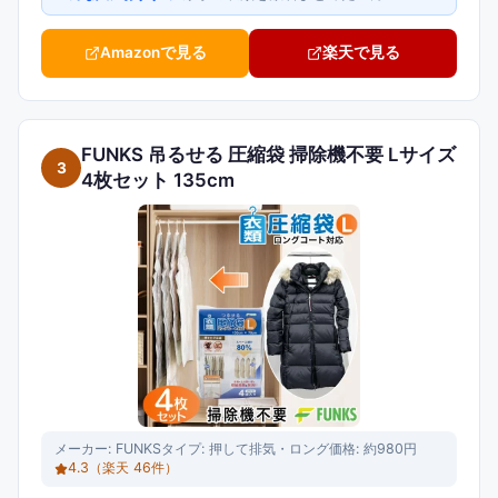
Amazonで見る
楽天で見る
FUNKS 吊るせる 圧縮袋 掃除機不要 Lサイズ
3
4枚セット 135cm
メーカー:
FUNKS
タイプ:
押して排気・ロング
価格:
約980円
4.3
（楽天
46
件）