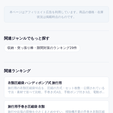
本ページはアフィリエイト広告を利用しています。商品の価格・在庫
状況は掲載時点のものです。
関連ジャンルでもっと探す
収納・突っ張り棒・隙間対策
のランキング
29
件
関連ランキング
衣類圧縮袋 ハンディポンプ式 旅行用
旅行用の衣類圧縮袋10点を、圧縮の方式・セット枚数・公開されている
寸法・素材で並べて比較。手巻き式4点、手動ポンプ付き3点、電動ポン
プ付き2点、掃除機と手動ポンプの両対応1点の内訳で、約980円から約
3,980円まで。寸法を公開しているのは2点だけという実情も含めて整理
しました。
旅行用手巻き圧縮袋 衣類
旅行や出張の荷物を小さくまとめやすい、掃除機不要の手巻き衣類圧縮