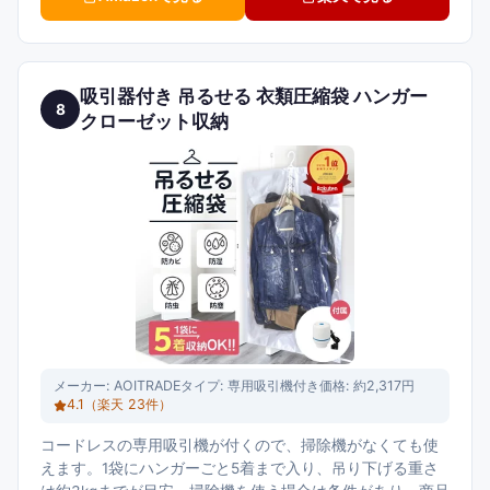
吸引器付き 吊るせる 衣類圧縮袋 ハンガー
8
クローゼット収納
メーカー:
AOITRADE
タイプ:
専用吸引機付き
価格:
約2,317円
4.1
（楽天
23
件）
コードレスの専用吸引機が付くので、掃除機がなくても使
えます。1袋にハンガーごと5着まで入り、吊り下げる重さ