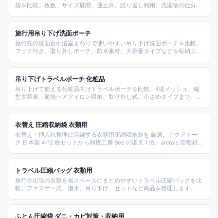
袋を比較。枚数、サイズ展開、逆止弁、繰り返し利用、洗濯物の仕分け
やすさを軸に選べる商品です。
旅行用吊り下げ洗面ポーチ
旅行先の洗面台や浴室まわりで使いやすい吊り下げ洗面ポーチを比較。
フック付き、取り外しポーチ、防水素材、大容量タイプなどを収納力と
携帯性のバランスで選びました。
吊り下げトラベルポーチ 化粧品
吊り下げて使える化粧品向けトラベルポーチを比較。4連メッシュ、縦
型大容量、耐熱ヘアアイロン収納、取り外し式、小さめタイプまで、旅
行先の洗面台や大浴場でコスメを整理しやすいポーチを選べるランキン
グです。
衣替え 圧縮収納袋 衣類用
衣替え・押入れ整理に活躍する衣類用圧縮収納袋を 厳選。アクアトー
ク 日本製 4-12 枚セットから雑貨工房 Bee の楽天 1 位、arcraiz 高密封
厚手、sakuraku 一体型 BOX スティック型、鎌倉ライフ大型まで、サイ
ズ・密封構造・操作方式で比較したランキング。
トラベル圧縮バッグ 衣類用
旅行や出張の衣類を省スペースにまとめやすいトラベル圧縮バッグを比
較。ファスナー式、撥水、吊り下げ、セットなど商品を整理します。
ふとん圧縮袋 ダニ・カビ対策・収納用