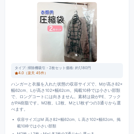
タイプ:
掃除機吸引・2枚セット
価格:
約1,180円
4.0
（楽天
45
件）
ハンガーと衣服を入れた状態の収容サイズで、Mが高さ82×
幅62cm、Lが高さ102×幅62cm。掲載10枠では小さい部類
で、ロングコートには向きません。素材は袋がPE、フック
がPA樹脂です。M2枚、L2枚、MとL1枚ずつの3通りから選
べます。
収容サイズはM 高さ82×幅62cm、L 高さ102×幅62cm。掲
載10枠では小さい部類
M2枚・L2枚・M+L各1枚の3通りから選べる