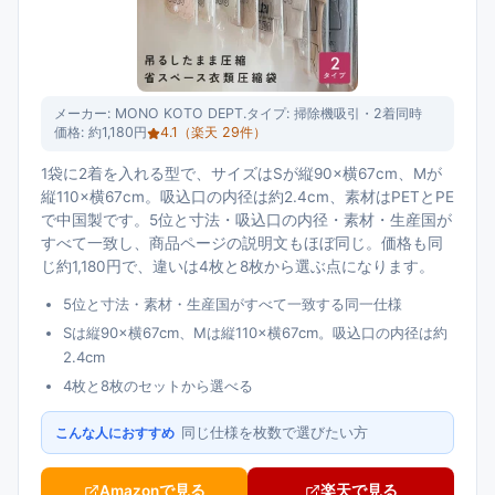
メーカー:
MONO KOTO DEPT.
タイプ:
掃除機吸引・2着同時
価格:
約1,180円
4.1
（楽天
29
件）
1袋に2着を入れる型で、サイズはSが縦90×横67cm、Mが
縦110×横67cm。吸込口の内径は約2.4cm、素材はPETとPE
で中国製です。5位と寸法・吸込口の内径・素材・生産国が
すべて一致し、商品ページの説明文もほぼ同じ。価格も同
じ約1,180円で、違いは4枚と8枚から選ぶ点になります。
5位と寸法・素材・生産国がすべて一致する同一仕様
Sは縦90×横67cm、Mは縦110×横67cm。吸込口の内径は約
2.4cm
4枚と8枚のセットから選べる
同じ仕様を枚数で選びたい方
こんな人におすすめ
Amazonで見る
楽天で見る