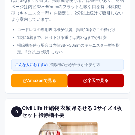
は約3kgまでが目安。掃除機を使う場合は条件があり、商品
ページは内径38〜50mmのフラットな吸引口を持つ床移動
型（キャニスター型）を指定し、2分以上続けて吸引しない
よう案内しています。
コードレスの専用吸引機が付属。掲載10枠でこの枠だけ
1袋に5着まで。吊り下げる重さは約3kgまでが目安
掃除機を使う場合は内径38〜50mmのキャニスター型を指
定。2分以上は吸引しない
掃除機の形が合うか不安な方
こんな人におすすめ
Amazonで見る
楽天で見る
Civil Life 圧縮袋 衣類 吊るせる 3サイズ 4枚
9
セット 掃除機不要