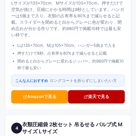
Lサイズが135×70cm、Mサイズが105×70cm。押すだけで
空気が抜け、圧縮にかかる時間は8秒としています。ハンガ
ーは5個まで入り、衣類の占有率を80%まで減らせると記
載。スライダーを閉めると白からグレーに色が変わり、閉
め忘れが分かる作りです。約980円で掲載10枠では最も安
い枠です。
Lは135×70cm、Mは105×70cm。ハンガー5個まで入る
押すだけで8秒。占有率を80%まで減らせると記載
閉めると白からグレーに変わるジッパー。約980円で掲載10
枠で最も安い
ロングコートを折らずにしまいたい方
こんな人におすすめ
Amazonで見る
楽天で見る
衣類圧縮袋 2枚セット 吊るせる バルブ式 M
4
サイズ Lサイズ