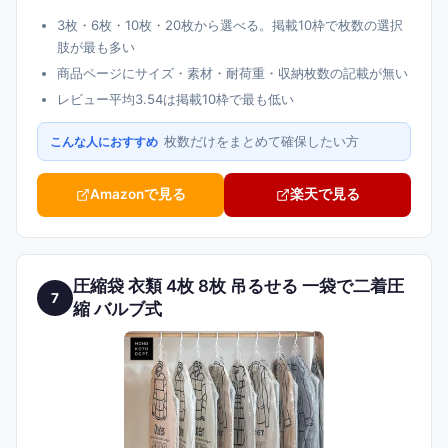
3枚・6枚・10枚・20枚から選べる。掲載10枠で枚数の選択
肢が最も多い
商品ページにサイズ・素材・耐荷重・収納枚数の記載が無い
レビュー平均3.54は掲載10枠で最も低い
枚数だけをまとめて確保したい方
こんな人におすすめ
Amazonで見る
楽天で見る
圧縮袋 衣類 4枚 8枚 吊るせる 一袋で二着圧
7
縮 バルブ式