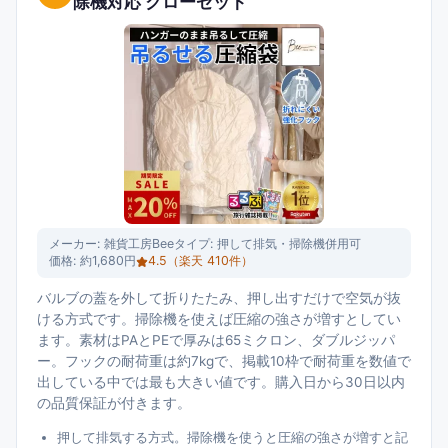
除機対応 クローゼット
メーカー:
雑貨工房Bee
タイプ:
押して排気・掃除機併用可
価格:
約1,680円
4.5
（楽天
410
件）
バルブの蓋を外して折りたたみ、押し出すだけで空気が抜
ける方式です。掃除機を使えば圧縮の強さが増すとしてい
ます。素材はPAとPEで厚みは65ミクロン、ダブルジッパ
ー。フックの耐荷重は約7kgで、掲載10枠で耐荷重を数値で
出している中では最も大きい値です。購入日から30日以内
の品質保証が付きます。
押して排気する方式。掃除機を使うと圧縮の強さが増すと記