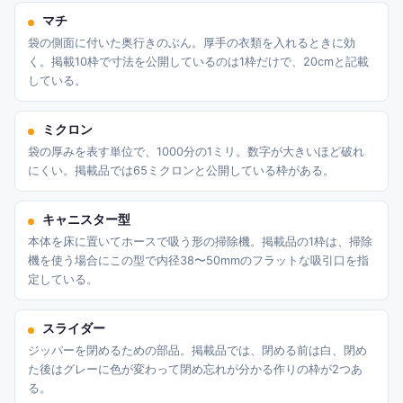
マチ
袋の側面に付いた奥行きのぶん。厚手の衣類を入れるときに効
く。掲載10枠で寸法を公開しているのは1枠だけで、20cmと記載
している。
ミクロン
袋の厚みを表す単位で、1000分の1ミリ。数字が大きいほど破れ
にくい。掲載品では65ミクロンと公開している枠がある。
キャニスター型
本体を床に置いてホースで吸う形の掃除機。掲載品の1枠は、掃除
機を使う場合にこの型で内径38〜50mmのフラットな吸引口を指
定している。
スライダー
ジッパーを閉めるための部品。掲載品では、閉める前は白、閉め
た後はグレーに色が変わって閉め忘れが分かる作りの枠が2つあ
る。