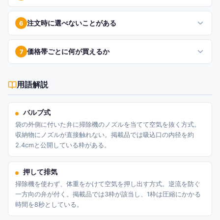
注文時に選べないことがある
6
価格帯ごとに何が買えるか
7
用語解説
バルブ式
袋の外側に付いた弁に掃除機のノズルを当てて空気を抜く方式。
収納物にノズルが直接触れない。掲載品では吸込口の内径を約
2.4cmと公開している枠がある。
押して排気
掃除機を使わず、体重をかけて空気を押し出す方式。逆流を防ぐ
一方向の弁が付く。掲載品では3枠が該当し、1枠は圧縮にかかる
時間を8秒としている。