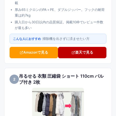
載
厚み65ミクロンのPA＋PE、ダブルジッパー。フックの耐荷
重は約7kg
購入日から30日以内の品質保証。掲載10枠でレビュー件数
が最も多い
掃除機を出さずに済ませたい方
こんな人におすすめ
Amazonで見る
楽天で見る
吊るせる 衣類 圧縮袋 ショート 110cm バル
2
ブ付き 2枚