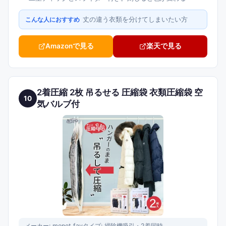
丈の違う衣類を分けてしまいたい方
こんな人におすすめ
Amazonで見る
楽天で見る
2着圧縮 2枚 吊るせる 圧縮袋 衣類圧縮袋 空
10
気バルブ付
メーカー:
monet fav
タイプ:
掃除機吸引・2着同時