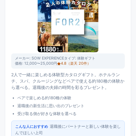
メーカー:
SOW EXPERIENCE
タイプ:
体験ギフト
価格:
12,000〜25,000円
4.8
（楽天
20
件）
2人で一緒に楽しめる体験型カタログギフト。ホテルラン
チ、スパ、クルージングなどペアで使える約180種の体験か
ら選べる。退職後の夫婦の時間を彩るプレゼント。
ペアで楽しめる約180種の体験
退職後の新生活に思い出のプレゼント
受け取る側が好きな体験を選べる
退職後にパートナーと新しい体験を楽し
こんな人におすすめ
んでほしい上司