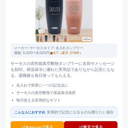
メーカー:
サーモス
タイプ:
名入れタンブラー
価格:
5,000〜8,000円
4.7
（楽天
214
件）
サーモスの高性能真空断熱タンブラーに名前やメッセージ
を刻印。保温保冷に優れた実用品でありながら記念にもな
る。退職後も毎日使ってもらえる。
名入れで世界に一つの記念品に
サーモスの真空断熱で保温保冷抜群
毎日使える実用的なギフト
実用的で記念になるものを贈りたい場合
こんな人におすすめ
Amazonで見る
楽天で見る