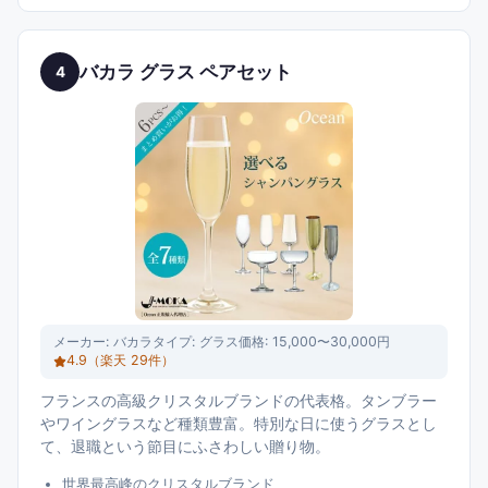
バカラ グラス ペアセット
4
メーカー:
バカラ
タイプ:
グラス
価格:
15,000〜30,000円
4.9
（楽天
29
件）
フランスの高級クリスタルブランドの代表格。タンブラー
やワイングラスなど種類豊富。特別な日に使うグラスとし
て、退職という節目にふさわしい贈り物。
世界最高峰のクリスタルブランド