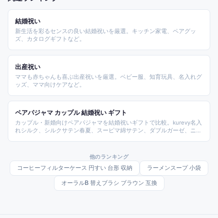
結婚祝い
新生活を彩るセンスの良い結婚祝いを厳選。キッチン家電、ペアグッ
ズ、カタログギフトなど。
出産祝い
ママも赤ちゃんも喜ぶ出産祝いを厳選。ベビー服、知育玩具、名入れグ
ッズ、ママ向けケアなど。
ペアパジャマ カップル 結婚祝い ギフト
カップル・新婚向けペアパジャマを結婚祝いギフトで比較。kurevy名入
れシルク、シルクサテン春夏、スーピマ綿サテン、ダブルガーゼ、ニッ
トキルト冬、麻リネン、もこもこ着ぐるみクマ、和風コットンまで商品
を素材と季節で整理したランキング。
他のランキング
コーヒーフィルターケース 円すい 台形 収納
ラーメンスープ 小袋
オーラルB 替えブラシ ブラウン 互換