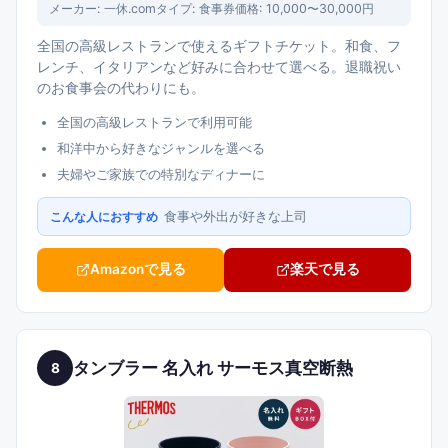
メーカー:
一休.com
タイプ:
食事券
価格:
10,000〜30,000円
全国の高級レストランで使えるギフトチケット。和食、フ
レンチ、イタリアンなど好みに合わせて選べる。退職祝い
のお食事会の代わりにも。
全国の高級レストランで利用可能
和洋中から好きなジャンルを選べる
夫婦やご家族での特別なディナーに
食事や外出が好きな上司
こんな人におすすめ
Amazonで見る
楽天で見る
タンブラー 名入れ サーモス真空断熱
8