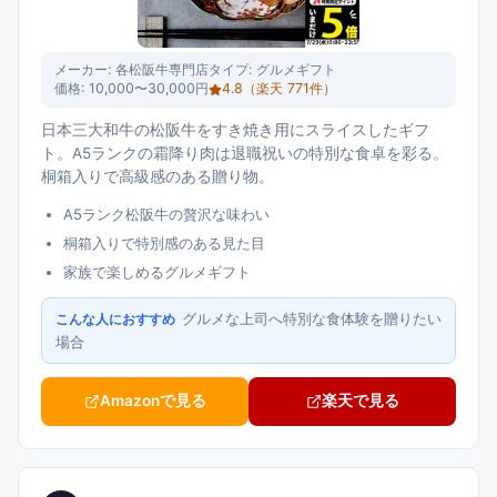
メーカー:
各松阪牛専門店
タイプ:
グルメギフト
価格:
10,000〜30,000円
4.8
（楽天
771
件）
日本三大和牛の松阪牛をすき焼き用にスライスしたギフ
ト。A5ランクの霜降り肉は退職祝いの特別な食卓を彩る。
桐箱入りで高級感のある贈り物。
A5ランク松阪牛の贅沢な味わい
桐箱入りで特別感のある見た目
家族で楽しめるグルメギフト
グルメな上司へ特別な食体験を贈りたい
こんな人におすすめ
場合
Amazonで見る
楽天で見る