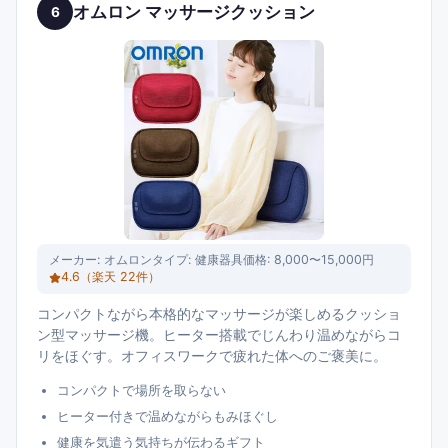
オムロン マッサージクッション
6
メーカー:
オムロン
タイプ:
健康器具
価格:
8,000〜15,000円
4.6
（楽天
22
件）
コンパクトながら本格的なマッサージが楽しめるクッショ
ン型マッサージ機。ヒーター搭載でじんわり温めながらコ
リをほぐす。オフィスワークで疲れた体へのご褒美に。
コンパクトで場所を取らない
ヒーター付きで温めながらもみほぐし
健康を気遣う気持ちが伝わるギフト