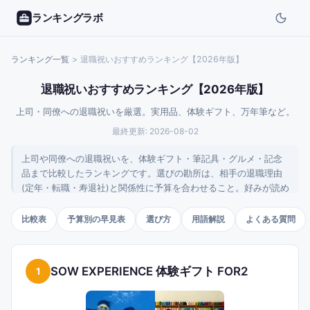
ランキングラボ
ランキング一覧
>
退職祝いおすすめランキング【2026年版】
退職祝いおすすめランキング【2026年版】
上司・同僚への退職祝いを厳選。実用品、体験ギフト、万年筆など。
最終更新:
2026-08-02
上司や同僚への退職祝いを、体験ギフト・筆記具・グルメ・記念
品まで比較したランキングです。選びの勘所は、相手の退職理由
(定年・転職・寿退社)と関係性に予算を合わせること。好みが読め
ないときはカタログギフトや体験ギフトのように受け取る側が選
べる形式が無難です。相手と予算に合わせて選べるよう整理しま
比較表
予算別の早見表
選び方
用語解説
よくある質問
した。
SOW EXPERIENCE 体験ギフト FOR2
1