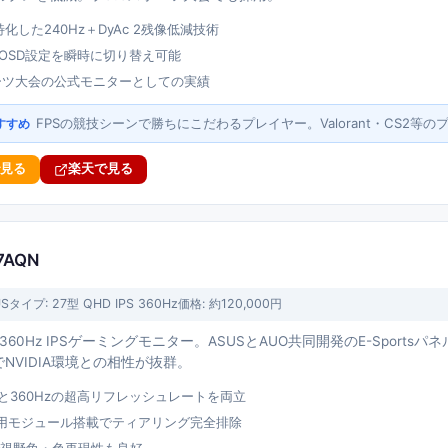
特化した240Hz＋DyAc 2残像低減技術
chでOSD設定を瞬時に切り替え可能
ーツ大会の公式モニターとしての実績
FPSの競技シーンで勝ちにこだわるプレイヤー。Valorant・CS2等
すすめ
で見る
楽天で見る
27AQN
US
タイプ:
27型 QHD IPS 360Hz
価格:
約120,000円
360Hz IPSゲーミングモニター。ASUSとAUO共同開発のE-Sportsパ
でNVIDIA環境との相性が抜群。
と360Hzの超高リフレッシュレートを両立
C専用モジュール搭載でティアリング完全排除