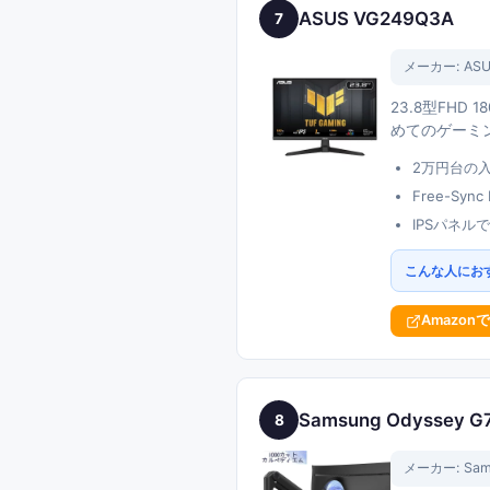
ASUS VG249Q3A
7
メーカー:
AS
23.8型FHD 
めてのゲーミ
2万円台の入
Free-Syn
IPSパネル
こんな人にお
Amazon
Samsung Odyssey G
8
メーカー:
Sam