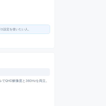
のプロ設定を使いたい人。
ネルでQHD解像度と360Hzを両立。