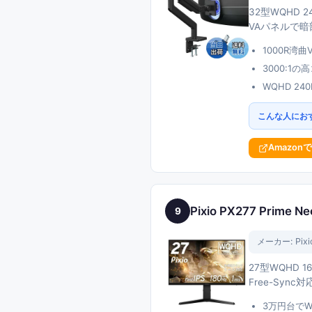
32型WQHD
VAパネルで
1000R湾
3000:1
WQHD 2
こんな人にお
Amazon
Pixio PX277 Prime Ne
9
メーカー:
Pixi
27型WQHD
Free-Sy
3万円台でW