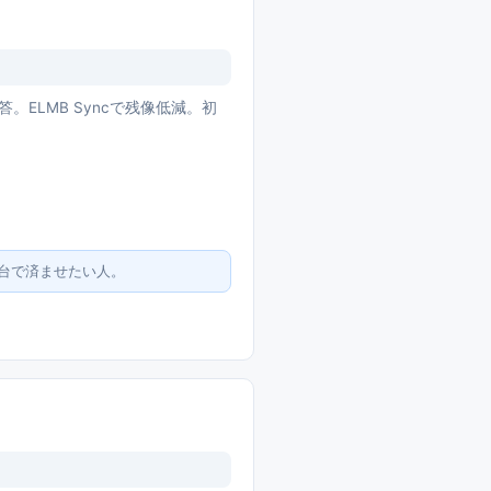
s応答。ELMB Syncで残像低減。初
台で済ませたい人。