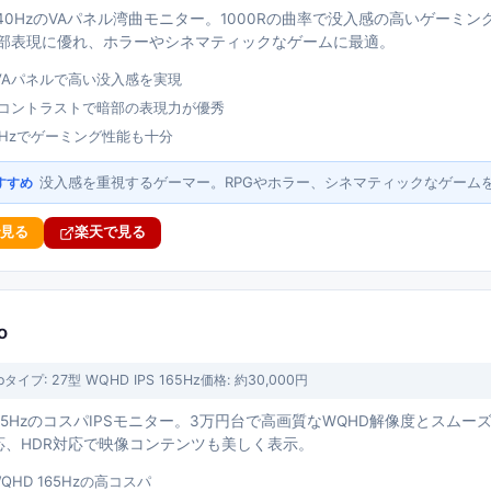
 240HzのVAパネル湾曲モニター。1000Rの曲率で没入感の高いゲーミン
暗部表現に優れ、ホラーやシネマティックなゲームに最適。
曲VAパネルで高い没入感を実現
の高コントラストで暗部の表現力が優秀
40Hzでゲーミング性能も十分
没入感を重視するゲーマー。RPGやホラー、シネマティックなゲーム
すすめ
で見る
楽天で見る
o
o
タイプ:
27型 WQHD IPS 165Hz
価格:
約30,000円
 165HzのコスパIPSモニター。3万円台で高画質なWQHD解像度とス
nc対応、HDR対応で映像コンテンツも美しく表示。
QHD 165Hzの高コスパ