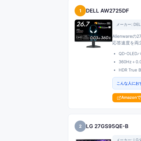
DELL AW2725DF
1
メーカー:
DEL
Alienwar
応答速度を両立。
QD-OLE
360Hz＋
HDR Tru
こんな人にお
Amazon
LG 27GS95QE-B
2
メーカー:
LG