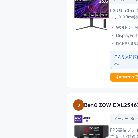
LG Ultra
ト、0.03ms
WOLED＋
DisplayP
DCI-P3
こんな人にお
人。
Amazon
BenQ ZOWIE XL2546
3
メーカー:
Ben
FPS競技プレイ
で激しい動き