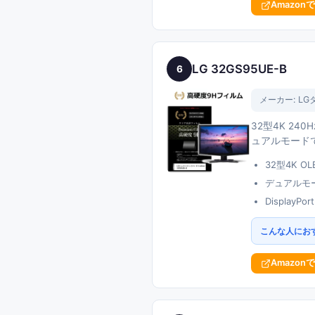
Amazon
LG 32GS95UE-B
6
メーカー:
LG
32型4K 2
ュアルモードで
32型4K 
デュアルモー
DisplayP
こんな人にお
Amazon