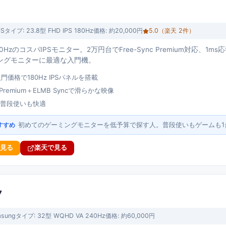
US
タイプ:
23.8型 FHD IPS 180Hz
価格:
約20,000円
5.0
（楽天
2
件）
180HzのコスパIPSモニター。2万円台でFree-Sync Premium対応、1m
ングモニターに最適な入門機。
門価格で180Hz IPSパネルを搭載
c Premium＋ELMB Syncで滑らかな映像
で普段使いも快適
初めてのゲーミングモニターを低予算で探す人。普段使いもゲームも1
すすめ
で見る
楽天で見る
7
sung
タイプ:
32型 WQHD VA 240Hz
価格:
約60,000円