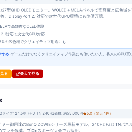
Gearの27型QHD OLEDモニター。WOLED＋MELAパネルで高輝度と広色
応答。DisplayPort 2.1対応で次世代GPU環境にも準備万端。
MELAで高輝度なOLED体験
ort 2.1対応で次世代GPU対応
 98.5%の広色域でクリエイティブ用途にも
ゲームだけでなくクリエイティブ作業にも使いたい人。将来のGPU買
すすめ
で見る
楽天で見る
X
Q
タイプ:
24.5型 FHD TN 240Hz
価格:
約55,000円
5.0
（楽天
1
件）
ヤー御用達のBenQ ZOWIEシリーズ最新モデル。240Hz Fast TNパ
のブレを低減。プロeスポーツ大会でも採用。