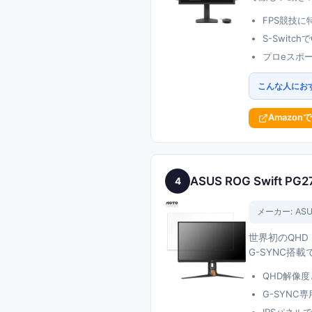
FPS競技に
S-Swit
プロeスポ
こんな人にお
Amazon
ASUS ROG Swift PG
4
メーカー:
AS
世界初のQHD 
G-SYNC搭載
QHD解像度
G-SYN