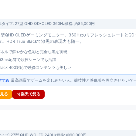
L
タイプ:
27型 QHD QD-OLED 360Hz
価格:
約85,000円
eの27型QHD OLEDゲーミングモニター。360Hzのリフレッシュレートと
HDR True Blackで漆黒の表現力も随一。
Dパネルで鮮やかな色彩と完全な黒を実現
0.03ms応答で競技シーンでも活躍
e Black 400対応で映像コンテンツも美しい
最高画質でゲームを楽しみたい人。競技性と映像美を両立させたいゲ
すすめ
で見る
楽天で見る
タイプ:
27型 QHD WOLED 240Hz
価格:
約90,000円