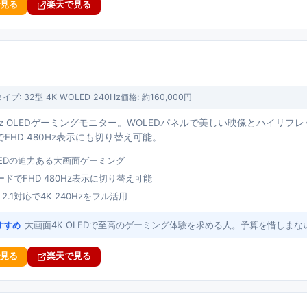
で見る
楽天で見る
タイプ:
32型 4K WOLED 240Hz
価格:
約160,000円
40Hz OLEDゲーミングモニター。WOLEDパネルで美しい映像とハイリ
FHD 480Hz表示にも切り替え可能。
OLEDの迫力ある大画面ゲーミング
ドでFHD 480Hz表示に切り替え可能
ort 2.1対応で4K 240Hzをフル活用
大画面4K OLEDで至高のゲーミング体験を求める人。予算を惜しまな
すすめ
で見る
楽天で見る