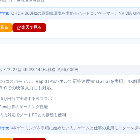
ルで視野角・色再現性も良好
QHD＋360Hzの最高峰環境を求めるハードコアゲーマー。NVIDIA G
すすめ
で見る
楽天で見る
タイプ:
27型 4K IPS 144Hz
価格:
約55,000円
4Hzのコスパモデル。Rapid IPSパネルで応答速度1ms(GTG)を実現。
B-Cでの映像入力にも対応。
Hzを5万円台で実現する高コスパ
PSで1ms応答のゲーミング性能
像入力対応でノートPCとの接続も便利
4Kゲーミングを手頃に始めたい人。ゲームと仕事の兼用モニターを探
すすめ