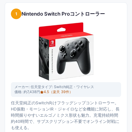
Nintendo Switch Proコントローラー
1
メーカー:
任天堂
タイプ:
Switch純正・ワイヤレス
価格:
約7,438円
4.5
（楽天
39
件）
任天堂純正のSwitch向けフラッグシップコントローラー。
HD振動・モーションIR・ジャイロなど全機能に対応し、長
時間握りやすいエルゴノミクス形状も魅力。充電持続時間
約40時間で、サブスクリプション不要でオンライン対戦に
も使える。