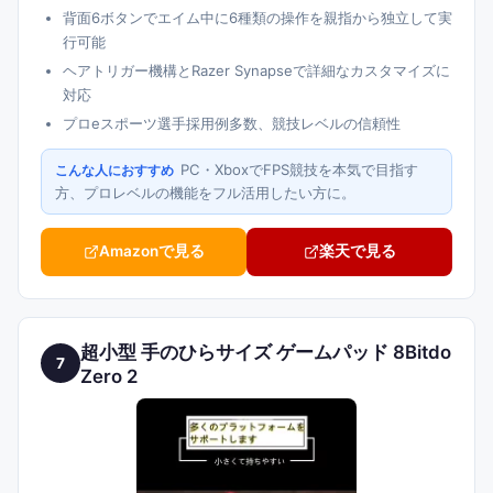
背面6ボタンでエイム中に6種類の操作を親指から独立して実
行可能
ヘアトリガー機構とRazer Synapseで詳細なカスタマイズに
対応
プロeスポーツ選手採用例多数、競技レベルの信頼性
PC・XboxでFPS競技を本気で目指す
こんな人におすすめ
方、プロレベルの機能をフル活用したい方に。
Amazonで見る
楽天で見る
超小型 手のひらサイズ ゲームパッド 8Bitdo
7
Zero 2