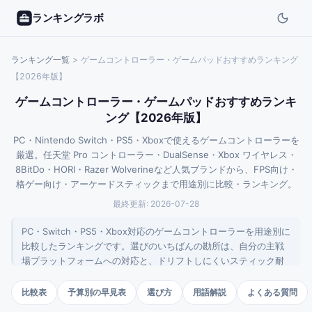
ランキングラボ
ランキング一覧
>
ゲームコントローラー・ゲームパッドおすすめランキング
【2026年版】
ゲームコントローラー・ゲームパッドおすすめランキ
ング【2026年版】
PC・Nintendo Switch・PS5・Xboxで使えるゲームコントローラーを
厳選。任天堂 Pro コントローラー・DualSense・Xbox ワイヤレス・
8BitDo・HORI・Razer Wolverineなど人気ブランドから、FPS向け・
格ゲー向け・アーケードスティックまで用途別に比較・ランキング。
最終更新:
2026-07-28
PC・Switch・PS5・Xbox対応のゲームコントローラーを用途別に
比較したランキングです。選びのいちばんの勘所は、自分の主戦
場プラットフォームへの対応と、ドリフトしにくいスティック耐
久性の両立。互換性・耐久性・競技性・握り心地の4軸で9機種を
整理しました。
比較表
予算別の早見表
選び方
用語解説
よくある質問