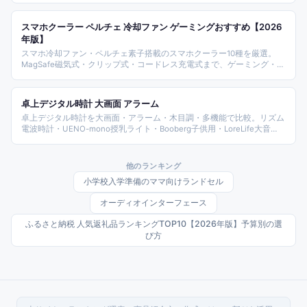
スマホクーラー ペルチェ 冷却ファン ゲーミングおすすめ【2026
年版】
スマホ冷却ファン・ペルチェ素子搭載のスマホクーラー10種を厳選。
MagSafe磁気式・クリップ式・コードレス充電式まで、ゲーミング・動
画撮影中の発熱対策に役立つモデルを19W出力ハイエンドから廉価モデ
ルまで横断選定。
卓上デジタル時計 大画面 アラーム
卓上デジタル時計を大画面・アラーム・木目調・多機能で比較。リズム
電波時計・UENO-mono授乳ライト・Booberg子供用・LoreLife大音
量・LOHASTENミラーなど、980〜6,480円の価格帯から目覚まし・温
湿度兼用・コードレスを網羅しました。
他のランキング
小学校入学準備のママ向けランドセル
オーディオインターフェース
ふるさと納税 人気返礼品ランキングTOP10【2026年版】予算別の選
び方