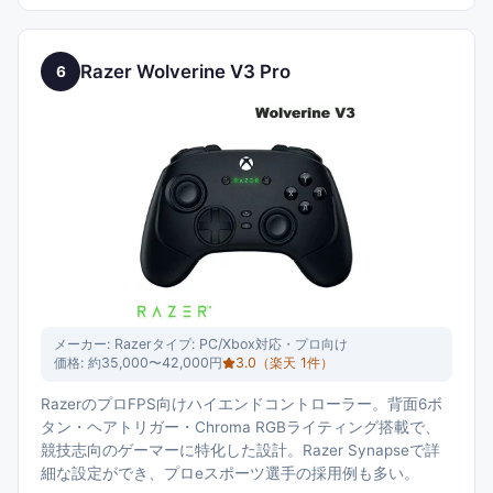
Razer Wolverine V3 Pro
6
メーカー:
Razer
タイプ:
PC/Xbox対応・プロ向け
価格:
約35,000〜42,000円
3.0
（楽天
1
件）
RazerのプロFPS向けハイエンドコントローラー。背面6ボ
タン・ヘアトリガー・Chroma RGBライティング搭載で、
競技志向のゲーマーに特化した設計。Razer Synapseで詳
細な設定ができ、プロeスポーツ選手の採用例も多い。