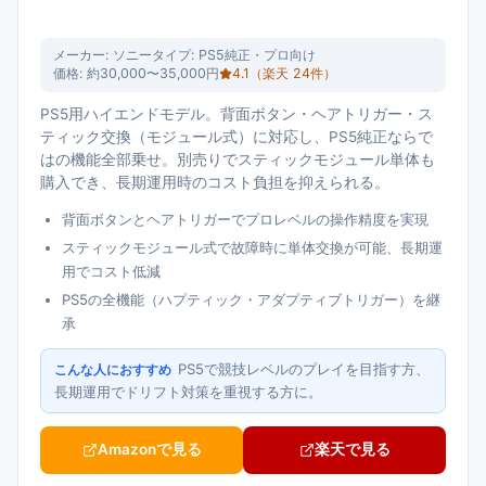
メーカー:
ソニー
タイプ:
PS5純正・プロ向け
価格:
約30,000〜35,000円
4.1
（楽天
24
件）
PS5用ハイエンドモデル。背面ボタン・ヘアトリガー・ス
ティック交換（モジュール式）に対応し、PS5純正ならで
はの機能全部乗せ。別売りでスティックモジュール単体も
購入でき、長期運用時のコスト負担を抑えられる。
背面ボタンとヘアトリガーでプロレベルの操作精度を実現
スティックモジュール式で故障時に単体交換が可能、長期運
用でコスト低減
PS5の全機能（ハプティック・アダプティブトリガー）を継
承
PS5で競技レベルのプレイを目指す方、
こんな人におすすめ
長期運用でドリフト対策を重視する方に。
Amazonで見る
楽天で見る