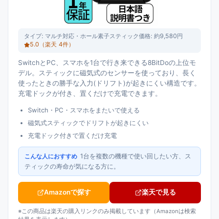
タイプ:
マルチ対応・ホール素子スティック
価格:
約9,580円
5.0
（楽天
4
件）
SwitchとPC、スマホを1台で行き来できる8BitDoの上位モ
デル。スティックに磁気式のセンサーを使っており、長く
使ったときの勝手な入力(ドリフト)が起きにくい構造です。
充電ドックが付き、置くだけで充電できます。
Switch・PC・スマホをまたいで使える
磁気式スティックでドリフトが起きにくい
充電ドック付きで置くだけ充電
1台を複数の機種で使い回したい方、ス
こんな人におすすめ
ティックの寿命が気になる方に。
Amazonで探す
楽天で見る
※この商品は楽天の購入リンクのみ掲載しています（Amazonは検索