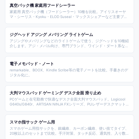
真空パック機 家庭用フードシーラー
家庭用 真空パック機（フードシーラー）10種を比較。アイリスオーヤ
マ・シーリス・Kyoku・ELOD Suseal・マックスシェアーなど主要ブラ
ンドを価格・吸引力（kPa）・専用袋不要機能で整理しました。
ジグヘッド アジング メバリング ライトゲーム
アジングやメバリングなどのライトゲームで使う、ジグヘッドを10種紹
介します。アジ・メバル向け、専門ブランド、ワインド・ダート系な
ど、釣り方や狙う魚に合わせて選ぶポイントもまとめました。
電子メモパッド・ノート
remarkable、BOOX、Kindle Scribe等の電子ノートを比較。手書きのデ
ジタル化に。
大判マウスパッド ゲーミング デスク全面 滑り止め
PCゲームと在宅勤務で快適なデスク全面大判マウスパッド。Logicool
G640s/G840r、ARTISAN NINJA FXシリーズ、PUレザーデスクマット、
光る大型RGB、防水撥水600×300mm、SIXSPACE 80×40日本人サイズ
など、表面素材とサイズで選びやすく整理しました。
スマホ指サック ゲーム用
スマホゲーム用指サックを、銀繊維、カーボン繊維、使い捨てタイプ、
20枚以上のセットまで比較。手汗対策、タッチ反応、通気性、入り数を
見ながら選べるランキングです。