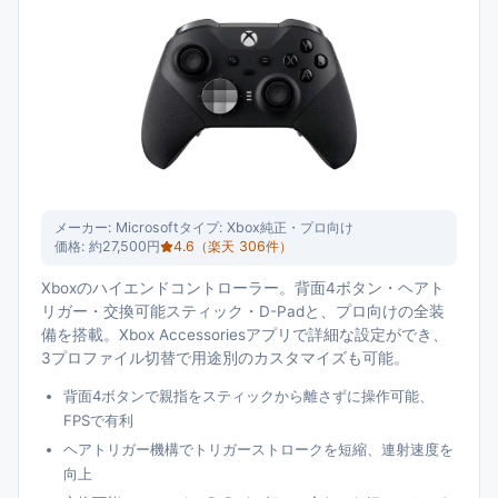
メーカー:
Microsoft
タイプ:
Xbox純正・プロ向け
価格:
約27,500円
4.6
（楽天
306
件）
Xboxのハイエンドコントローラー。背面4ボタン・ヘアト
リガー・交換可能スティック・D-Padと、プロ向けの全装
備を搭載。Xbox Accessoriesアプリで詳細な設定ができ、
3プロファイル切替で用途別のカスタマイズも可能。
背面4ボタンで親指をスティックから離さずに操作可能、
FPSで有利
ヘアトリガー機構でトリガーストロークを短縮、連射速度を
向上