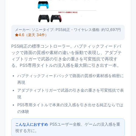
メーカー:
ソニー
タイプ:
PS5純正・ワイヤレス
価格:
約12,697円
4.6
（楽天
34
件）
PS5純正の標準コントローラー。ハプティックフィードバ
ックで路面の質感や素材の違いを振動で表現し、アダプテ
ィブトリガーで武器の引き金の重さを可変抵抗で再現す
る。PS5専用タイトルの没入感を最大限に引き出す一本。
ハプティックフィードバックで路面の質感や素材感を精密に
再現
アダプティブトリガーで武器の引き金の重さを可変抵抗で表
現
PS5専用タイトルで本来の没入感を引き出せる純正ならでは
の体験
PS5ユーザー全般、ゲームの没入感を重
こんな人におすすめ
視する方に。