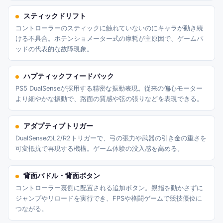
スティックドリフト
コントローラーのスティックに触れていないのにキャラが動き続
ける不具合。ポテンショメーター式の摩耗が主原因で、ゲームパ
ッドの代表的な故障現象。
ハプティックフィードバック
PS5 DualSenseが採用する精密な振動表現。従来の偏心モーター
より細やかな振動で、路面の質感や弦の張りなどを表現できる。
アダプティブトリガー
DualSenseのL2/R2トリガーで、弓の張力や武器の引き金の重さを
可変抵抗で再現する機構。ゲーム体験の没入感を高める。
背面パドル・背面ボタン
コントローラー裏側に配置される追加ボタン。親指を動かさずに
ジャンプやリロードを実行でき、FPSや格闘ゲームで競技優位に
つながる。