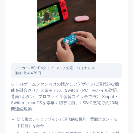
メーカー:
8BitDo
タイプ:
マルチ対応・ワイヤレス
価格:
約4,479円
レトロゲームファン向けの懐かしいデザインに現代的な機
能を融合させた人気モデル。Switch・PC・モバイル対応、
背面2ボタン、プロファイル切替スイッチでPC・Xinput・
Switch・macOSを素早く切替可能。USB-C充電で約20時
間連続駆動。
SFC風のレトロデザインと現代的な機能（背面ボタン・モー
ド切替）を融合