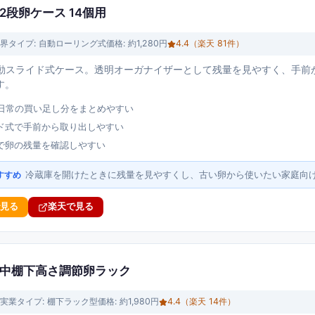
2段卵ケース 14個用
界
タイプ:
自動ローリング式
価格:
約1,280円
4.4
（楽天
81
件）
自動スライド式ケース。透明オーガナイザーとして残量を見やすく、手前
す。
で日常の買い足し分をまとめやすい
ド式で手前から取り出しやすい
で卵の残量を確認しやすい
冷蔵庫を開けたときに残量を見やすくし、古い卵から使いたい家庭向
すすめ
で見る
楽天で見る
蔵庫中棚下高さ調節卵ラック
実業
タイプ:
棚下ラック型
価格:
約1,980円
4.4
（楽天
14
件）