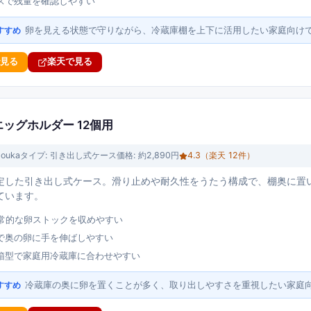
スで残量を確認しやすい
卵を見える状態で守りながら、冷蔵庫棚を上下に活用したい家庭向け
すすめ
で見る
楽天で見る
式エッグホルダー 12個用
ouka
タイプ:
引き出し式ケース
価格:
約2,890円
4.3
（楽天
12
件）
想定した引き出し式ケース。滑り止めや耐久性をうたう構成で、棚奥に置
ています。
日常的な卵ストックを収めやすい
で奥の卵に手を伸ばしやすい
箱型で家庭用冷蔵庫に合わせやすい
冷蔵庫の奥に卵を置くことが多く、取り出しやすさを重視したい家庭
すすめ