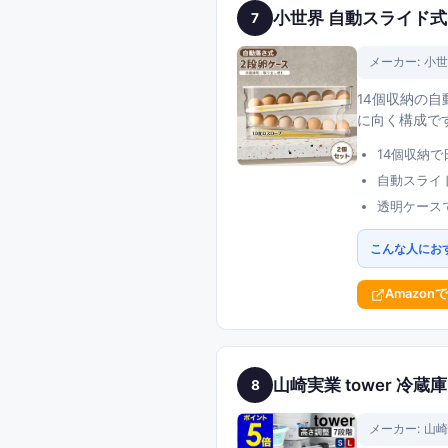
小世界 自動スライド式
7
メーカー:
小世
14個収納の
に向く構成で
14個収納
自動スライ
透明ケース
こんな人にお
Amazon
山崎実業 tower 冷
8
メーカー:
山崎