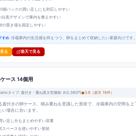
で10個パックの買い足しにも対応しやすい
しい白黒デザインで庫内を整えやすい
卵の置き場を固定しやすい
冷蔵庫内の生活感を抑えつつ、卵をまとめて収納したい家庭向けです
すすめ
で見る
楽天で見る
納ケース 14個用
anic
タイプ:
蓋付き・重ね置き型
価格:
約2,380円
3.9
（楽天
16
件）
きる蓋付きの卵ケース。積み重ねを意識した形状で、冷蔵庫内の空間を上
たい場合に合います。
で買い足し分もまとめやすい容量
部スペースを使いやすい形状