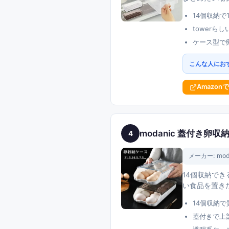
14個収納
towerら
ケース型で
こんな人にお
Amazon
modanic 蓋付き卵収
4
メーカー:
mod
14個収納で
い食品を置き
14個収納
蓋付きで上