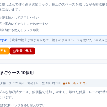
に差し込んで使う高さ調節ラック。棚上のスペースを残しながら卵収納
庭に合います。
を卵収納として活用しやすい
応で庫内レイアウトに合わせやすい
物収納にも使えるラック形状
冷蔵庫の棚上が埋まりがちで、棚下の余りスペースを使いたい家庭向
すすめ
で見る
楽天で見る
まごケース 10個用
ダ精工
タイプ:
純正・簡易トレー型
価格:
約110円
4.6
（楽天
11
件）
ンプルな卵収納ケース。低価格で追加しやすく、壊れた付属トレーの代替
ています。
一般的な卵パックを移し替えやすい