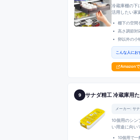
冷蔵庫棚の下
活用したい家
棚下の空間
高さ調節対
卵以外の小
こんな人にお
Amazon
サナダ精工 冷蔵庫用た
9
メーカー:
サナ
10個用のシ
い用途に向い
10個用で