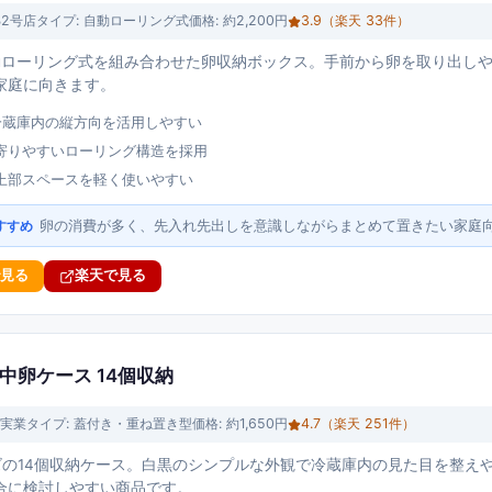
B2号店
タイプ:
自動ローリング式
価格:
約2,200円
3.9
（楽天
33
件）
動ローリング式を組み合わせた卵収納ボックス。手前から卵を取り出し
家庭に向きます。
冷蔵庫内の縦方向を活用しやすい
寄りやすいローリング構造を採用
上部スペースを軽く使いやすい
卵の消費が多く、先入れ先出しを意識しながらまとめて置きたい家庭
すすめ
で見る
楽天で見る
庫中卵ケース 14個収納
実業
タイプ:
蓋付き・重ね置き型
価格:
約1,650円
4.7
（楽天
251
件）
リーズの14個収納ケース。白黒のシンプルな外観で冷蔵庫内の見た目を整
合に検討しやすい商品です。