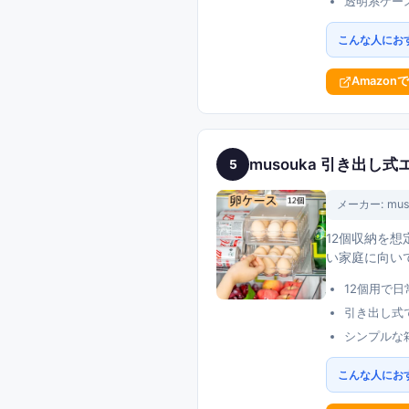
透明系ケー
こんな人にお
Amazon
musouka 引き出し
5
メーカー:
mus
12個収納を
い家庭に向い
12個用で
引き出し式
シンプルな
こんな人にお