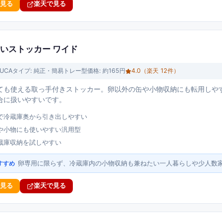
で見る
楽天で見る
すいストッカー ワイド
YUCA
タイプ:
純正・簡易トレー型
価格:
約165円
4.0
（楽天
12
件）
ても使える取っ手付きストッカー。卵以外の缶や小物収納にも転用しや
合に扱いやすいです。
で冷蔵庫奥から引き出しやすい
や小物にも使いやすい汎用型
蔵庫収納を試しやすい
卵専用に限らず、冷蔵庫内の小物収納も兼ねたい一人暮らしや少人数
すすめ
で見る
楽天で見る