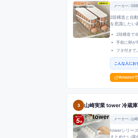
メーカー:
GB
2段構造と自
を意識したい
2段構造で
手前に卵が
フタ付きで
こんな人にお
Amazon
山崎実業 tower 冷蔵
3
メーカー:
山崎
towerシ
まとめたい場