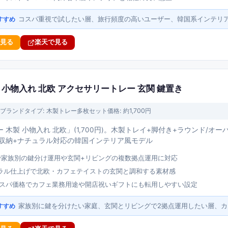
コスパ重視で試したい層、旅行頻度の高いユーザー、韓国系インテリ
すすめ
で見る
楽天で見る
 小物入れ 北欧 アクセサリートレー 玄関 鍵置き
ブランド
タイプ:
木製トレー多枚セット
価格:
約1,700円
 木製 小物入れ 北欧」(1,700円)。木製トレイ+脚付き+ラウンド/オ
物収納+ナチュラル対応の韓国インテリア風モデル
で家族別の鍵分け運用や玄関+リビングの複数拠点運用に対応
ラル仕上げで北欧・カフェテイストの玄関と調和する素材感
のコスパ価格でカフェ業務用途や開店祝いギフトにも転用しやすい設定
家族別に鍵を分けたい家庭、玄関とリビングで2拠点運用したい層、
すすめ