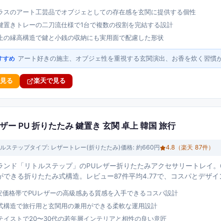
ラスのアート工芸品でオブジェとしての存在感を玄関に提供する個性
鍵置きトレーの二刀流仕様で1台で複数の役割を完結する設計
止の縁高構造で鍵と小銭の収納にも実用面で配慮した形状
アート好きの施主、オブジェ性を重視する玄関演出、お香を炊く習慣
すすめ
で見る
楽天で見る
ー PU 折りたたみ 鍵置き 玄関 卓上 韓国 旅行
ルステップ
タイプ:
レザートレー(折りたたみ)
価格:
約660円
4.8
（楽天
87
件）
ランド「リトルステップ」のPUレザー折りたたみアクセサリートレイ。
ができる折りたたみ式構造。レビュー87件平均4.77で、コスパとデザ
最安価格帯でPUレザーの高級感ある質感を入手できるコスパ設計
式構造で旅行用と玄関用の兼用ができる柔軟な運用設計
テイストで20〜30代の若年層インテリアと相性の良い意匠