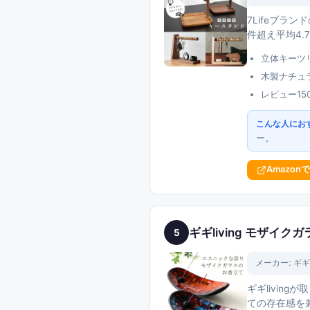
7Lifeブラ
件超え平均4
立体キーツ
木製ナチュ
レビュー15
こんな人にお
ー。
Amazon
ギギliving モザ
5
メーカー:
ギギl
ギギlivi
ての存在感を