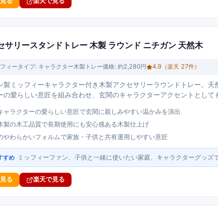
で見る
楽天で見る
アクセサリースタンドトレー 木製 ラウンド ニチガン 天然木
フィー
タイプ:
キャラクター木製トレー
価格:
約2,280円
4.9
（楽天
27
件）
ン製ミッフィーキャラクター付き木製アクセサリーラウンドトレー。天
ーの愛らしい意匠を組み合わせ、玄関のキャラクターアクセントとして
キャラクターの愛らしい意匠で玄関に親しみやすい温かみを演出
本製の木工品質で長期使用にも安心感ある木製仕上げ
のやわらかいフォルムで家族・子供と共有運用しやすい意匠
ミッフィーファン、子供と一緒に使いたい家庭、キャラクターグッズ
すすめ
で見る
楽天で見る