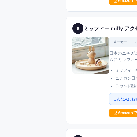
Amazon
ミッフィー miffy 
8
メーカー:
ミッ
日本のニチガ
ムにミッフィ
ミッフィー
ニチガン日
ラウンド型
こんな人にお
Amazon