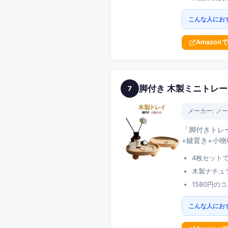
こんな人にお
Amazon
脚付き 木製ミニトレー
7
メーカー:
ノー
「脚付きトレー
+鍵置き+小
4枚セット
木製ナチュ
1580円
こんな人にお