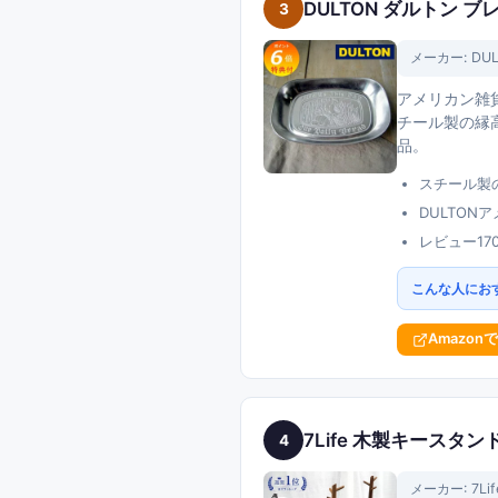
DULTON ダルトン 
3
メーカー:
DU
アメリカン雑
チール製の縁高
品。
スチール製
DULTO
レビュー1
こんな人にお
Amazon
7Life 木製キースタ
4
メーカー:
7Lif