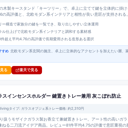
ンドの木製キースタンド「キーツリー」で、卓上に立てて鍵を立体的に掛け
.76の高評価と、北欧モダン系インテリアと相性が良い意匠が支持される
リー構造で家族分の鍵を一覧でき、取り出しやすい立体運用
ラル仕上げで北欧モダン系インテリアと調和する素材感
0件超え平均4.76の高評価で長期愛用される造形ある選択
北欧モダン系玄関の施主、卓上に立体的なアクセントを加えたい層、
すすめ
で見る
楽天で見る
イクガラスインセンスホルダー 鍵置きトレー兼用 灰こぼれ防止
iving
タイプ:
ガラスオブジェ系トレー
価格:
約2,310円
ngが取り扱うモザイクガラス製お香立て兼鍵置きトレー。アート性の高いガ
兼ねる二刀流アイデア商品。レビュー81件平均4.75の評価で意匠重視