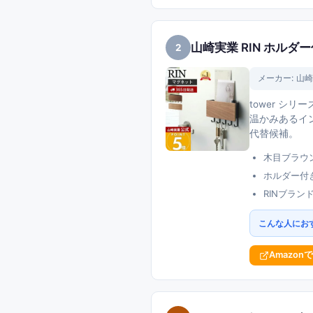
山崎実業 RIN ホルダ
2
メーカー:
山崎
tower シ
温かみあるイン
代替候補。
木目ブラウ
ホルダー付
RINブラ
こんな人にお
Amazon