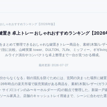
 おしゃれおすすめランキング【2026年版】
 鍵置き 卓上トレー おしゃれおすすめランキング【2026
まとめて整理できるおしゃれな鍵置きトレー商品を、素材(木製/レザー/
に比較。山崎実業 tower、DULTON、7Life、ミッフィー、ギギli
ルライク演出やコンパクトな卓上整理まで一台が見つかる構成。
最終更新:
2026-07-27
分からなくなる」朝の混乱を防ぐためには、玄関の決まった場所に鍵置
26年時点の楽天市場で販売実績がある商品を、素材(木製/レザー/ガラス/
)・サイズ(コインのみ〜キーホルダー一式)の観点で整理した。新築一戸
ソール家具上、店舗のキャッシュトレイ用途まで、シーンに合わせた選