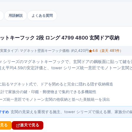
用語解説
よくある質問
ネットキーフック 2段 ロング 4799 4800 玄関ドア収納
実業
タイプ:
マグネット壁面キーフック
価格:
約2,420円
4.6
（楽天
481
件）
ower シリーズのマグネットキーフックで、玄関ドアの鋼板面に貼って鍵
超え平均4.59の安定評価と、tower シリーズ統一意匠でモノトーン玄
に貼るマグネット式で、ドアを閉めると完全に隠れる隠す収納構造
設計で家族分の鍵・印鑑・郵便物まで集約できる多機能性
 シリーズ統一意匠でモノトーン玄関の他収納と並べた美観統一を演出
玄関の見栄えを重視する施主、tower シリーズで揃える層、家族分の
すすめ
で見る
楽天で見る