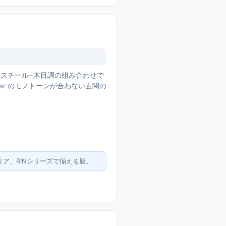
徴。スチール+木目調の組み合わせで
er のモノトーンが合わない玄関の
リア、RINシリーズで揃える層。