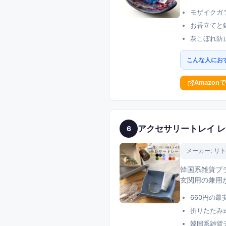
モザイクガ
お香立てと
灰こぼれ防
こんな人にお
Amazon
アクセサリートレイ レザ
6
メーカー:
リト
韓国系雑貨ブ
玄関用の兼用
660円の
折りたたみ
韓国系雑貨