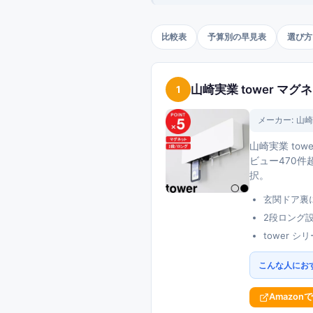
比較表
予算別の早見表
選び方
山崎実業 tower マグ
1
メーカー:
山崎
山崎実業 t
ビュー470件
択。
玄関ドア裏
2段ロング
tower
こんな人にお
Amazon