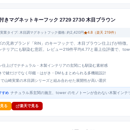
ー付きマグネットキーフック 2729 2730 木目ブラウン
実業
タイプ:
木目調マグネットフック
価格:
約2,420円
4.8
（楽天
219
件）
リーズの兄弟ブランド「RIN」のキーフックで、木目ブラウン仕上げが特
テリアにも馴染む意匠。レビュー219件平均4.77と最上位評価で、tow
ン仕上げでナチュラル・木製インテリアの玄関にも馴染む素材感
きで鍵だけでなく印鑑・はがき・DMもまとめられる多機能設計
ンドで山崎実業の木目調シリーズと組み合わせた展開性が高い選択
ナチュラル系玄関の施主、tower のモノトーンが合わない木製インテ
すすめ
で見る
楽天で見る