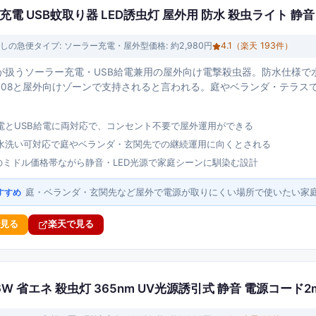
電 USB蚊取り器 LED誘虫灯 屋外用 防水 殺虫ライト 静音
しの急便
タイプ:
ソーラー充電・屋外型
価格:
約2,980円
4.1
（楽天
193
件）
が扱うソーラー充電・USB給電兼用の屋外向け電撃殺虫器。防水仕様で
均4.08と屋外向けゾーンで支持されると言われる。庭やベランダ・テラ
電とUSB給電に両対応で、コンセント不要で屋外運用ができる
水洗い可対応で庭やベランダ・玄関先での継続運用に向くとされる
円のミドル価格帯ながら静音・LED光源で家庭シーンに馴染む設計
庭・ベランダ・玄関先など屋外で電源が取りにくい場所で使いたい家
すすめ
で見る
楽天で見る
6W 省エネ 殺虫灯 365nm UV光源誘引式 静音 電源コード