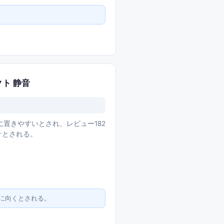
クト 静音
置きやすいとされ、レビュー182
計とされる。
に向くとされる。