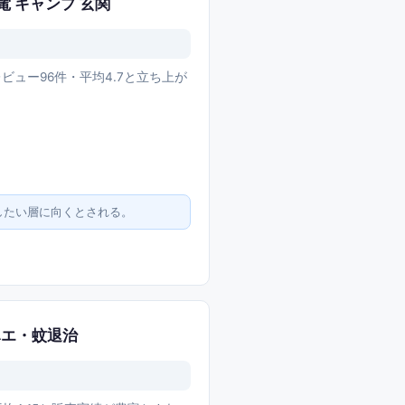
電 キャンプ 玄関
ビュー96件・平均4.7と立ち上が
したい層に向くとされる。
 ハエ・蚊退治