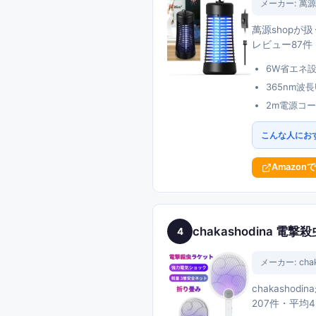
メーカー:
萬源
萬源shopが
レビュー87件
6W省エネ
365nm
2m電源コ
こんな人にお
Amazon
chakashodina 
4
メーカー:
cha
chakash
207件・平均