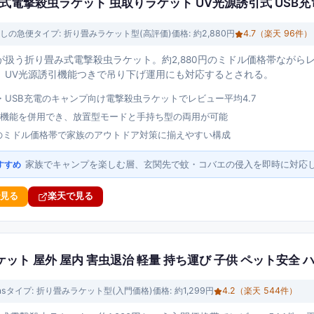
式電撃殺虫ラケット 虫取りラケット UV光源誘引式 USB充
しの急便
タイプ:
折り畳みラケット型(高評価)
価格:
約2,880円
4.7
（楽天
96
件）
扱う折り畳み式電撃殺虫ラケット。約2,880円のミドル価格帯ながらレ
、UV光源誘引機能つきで吊り下げ運用にも対応するとされる。
・USB充電のキャンプ向け電撃殺虫ラケットでレビュー平均4.7
引機能を併用でき、放置型モードと手持ち型の両用が可能
0円のミドル価格帯で家族のアウトドア対策に揃えやすい構成
家族でキャンプを楽しむ層、玄関先で蚊・コバエの侵入を即時に対応
すすめ
で見る
楽天で見る
ラケット 屋外 屋内 害虫退治 軽量 持ち運び 子供 ペット安全
as
タイプ:
折り畳みラケット型(入門価格)
価格:
約1,299円
4.2
（楽天
544
件）