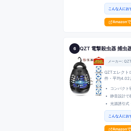
こんな人にお
Amazon
QZT 電撃殺虫器 捕虫
6
メーカー:
QZ
QZTエレク
件・平均4.0
コンパクト
静音設計で
光源誘引式
こんな人にお
Amazon