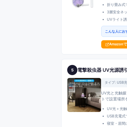
折り畳み式
3層安全ネ
UVライト
こんな人にお
Amazon
電撃殺虫器 UV光源誘
5
タイプ:
USB
UV光と光触
トで設置場所
UV光＋光
USB充電式
寝室・居間