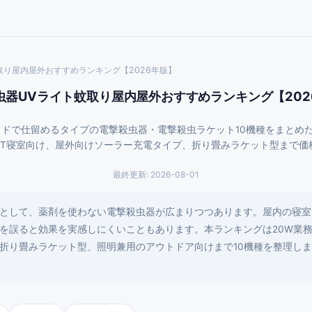
取り屋内屋外おすすめランキング【2026年版】
虫器UVライト蚊取り屋内屋外おすすめランキング【202
ッドで仕留めるタイプの電撃殺虫器・電撃殺虫ラケット10機種をまとめ
20WやQZT寝室向け、屋外向けソーラー充電タイプ、折り畳みラケット型ま
最終更新:
2026-08-01
として、薬剤を使わない電撃殺虫器が広まりつつあります。屋内の寝室
を誤ると効果を実感しにくいこともあります。本ランキングは20W業
、折り畳みラケット型、照明兼用のアウトドア向けまで10機種を整理し