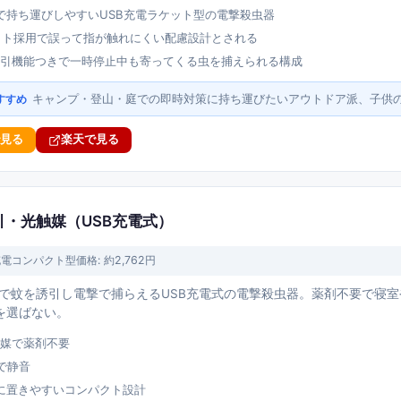
で持ち運びしやすいUSB充電ラケット型の電撃殺虫器
ット採用で誤って指が触れにくい配慮設計とされる
誘引機能つきで一時停止中も寄ってくる虫を捕えられる構成
キャンプ・登山・庭での即時対策に持ち運びたいアウトドア派、子供
すすめ
で見る
楽天で見る
引・光触媒（USB充電式）
充電コンパクト型
価格:
約2,762円
媒で蚊を誘引し電撃で捕らえるUSB充電式の電撃殺虫器。薬剤不要で寝
を選ばない。
触媒で薬剤不要
で静音
に置きやすいコンパクト設計