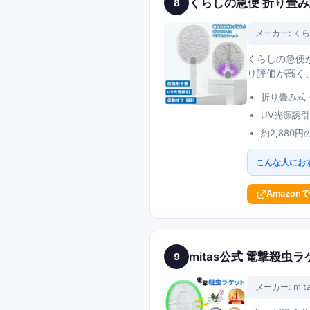
くらしの急便 折り畳み
8
メーカー:
くら
くらしの急便が
り評価が高く
折り畳み式
UV光源誘
約2,88
こんな人にお
Amazon
mitas公式 電撃殺虫
9
メーカー:
mit