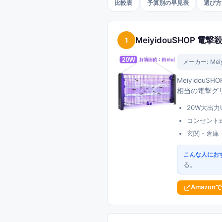
比較表
予算別の早見表
選び方
MeiyidouSHOP 
1
メーカー:
Mei
Meiyido
相当の電撃グ
20W大出
コンセント
玄関・倉庫
こんな人にお
る。
Amazon