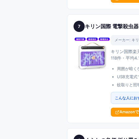
キリン国際 電撃殺虫器 
7
メーカー:
キリ
キリン国際楽天
118件・平均
周囲が暗く
USB充電
蚊取りと照
こんな人にお
Amazon