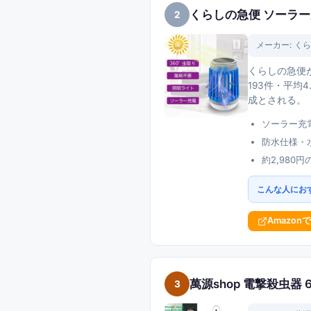
くらしの急便 ソーラー充
2
メーカー:
くら
くらしの急便
193件・平
成とされる。
ソーラー充
防水仕様・
約2,980
こんな人にお
Amazon
萬源shop 電撃殺虫器 
3