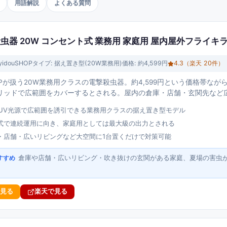
用語解説
よくある質問
電撃殺虫器 20W コンセント式 業務用 家庭用 屋内屋外フライキ
yidouSHOP
タイプ:
据え置き型(20W業務用)
価格:
約4,599円
4.3
（楽天
20
件）
uSHOPが扱う20W業務用クラスの電撃殺虫器。約4,599円という価格帯な
リッドで広範囲をカバーするとされる。屋内の倉庫・店舗・玄関先など
力UV光源で広範囲を誘引できる業務用クラスの据え置き型モデル
式で連続運用に向き、家庭用としては最大級の出力とされる
・店舗・広いリビングなど大空間に1台置くだけで対策可能
倉庫や店舗・広いリビング・吹き抜けの玄関がある家庭、夏場の害虫
すすめ
で見る
楽天で見る