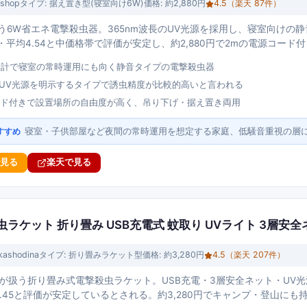
shop
タイプ:
据え置き型(寝室向け6W)
価格:
約2,880円
4.5
（楽天
87
件）
扱う6W省エネ電撃殺虫器。365nm波長のUV光源を採用し、寝室向け
・平均4.54と中価格帯で評価が安定し、約2,880円で2mの電源コード
設計で寝室の常時運用にも向く静音タイプの電撃殺虫器
波長UV光源を明示するタイプで誘虫精度が比較的高いと言われる
ード付きで設置場所の自由度が高く、吊り下げ・据え置き両用
寝室・子供部屋など夜間の常時運用を想定する家庭、低騒音重視の層
すすめ
で見る
楽天で見る
電撃殺虫ラケット 折り畳み USB充電式 蚊取り UVライト 3層安全
kashodina
タイプ:
折り畳みラケット型
価格:
約3,280円
4.5
（楽天
207
件）
odinaが扱う折り畳み式電撃殺虫ラケット。USB充電・3層安全ネット・U
4.45と評価が安定しているとされる。約3,280円でキャンプ・登山に