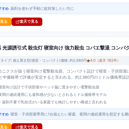
薬剤を使わず手軽に蚊対策したい方に
すすめ
で見る
楽天で見る
器 光源誘引式 殺虫灯 寝室向け 強力殺虫 コバエ撃退 コンパ
T
タイプ:
据え置き型(寝室・コンパクト)
価格:
約2,980円
4.0
（楽天
182
件）
トロニクスが扱う寝室向け電撃殺虫器。コンパクト設計で寝室・子供部屋に
2と中価格帯で評価が安定すると言われる。約2,980円のミドル価格帯設
寝室向け設計で子供部屋やベッド脇に置きやすい電撃殺虫器
夜間の連続運用にも違和感が少ないとされるミドル価格帯モデル
・薬剤不要で乳幼児がいる家庭でも検討しやすい構成と言われる
寝室・子供部屋専用に1台揃えたい家庭、夜間の連続運用を想定する層
すすめ
で見る
楽天で見る