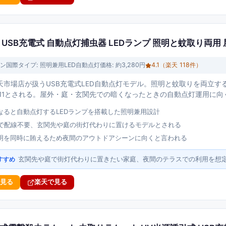
USB充電式 自動点灯捕虫器 LEDランプ 照明と蚊取り両用 
ン国際
タイプ:
照明兼用LED自動点灯
価格:
約3,280円
4.1
（楽天
118
件）
市場店が扱うUSB充電式LED自動点灯モデル。照明と蚊取りを両立する
4.11とされる。屋外・庭・玄関先での暗くなったときの自動点灯運用に
なると自動点灯するLEDランプを搭載した照明兼用設計
式で配線不要、玄関先や庭の街灯代わりに置けるモデルとされる
明を同時に賄えるため夜間のアウトドアシーンに向くと言われる
玄関先や庭で街灯代わりに置きたい家庭、夜間のテラスでの利用を想
すすめ
で見る
楽天で見る