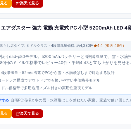
で見る
楽天で見る
80 エアダスター 強力 電動 充電式 PC 小型 5200mAh LED 
bi暮らし店
タイプ:
ミドルクラス・4段階風量
価格:
約4,280円
4.4
（楽天
46
件）
店が扱うead-p80モデル。5200mAhバッテリーと4段階風量で、雪・
280円のミドル価格帯でレビュー40件・平均4.43と立ち上がりを見せ
h・4段階風量・52m/s風速でPCから雪・水滴飛ばしまで対応する設計
・コードレス構成でアウトドアでも扱いやすい中価格帯モデル
0円ミドル価格帯で多用途用ノズル付きの実用性重視モデル
自宅PC清掃と冬の雪・水滴飛ばしを兼ねたい家庭、家族で使い回した
すすめ
で見る
楽天で見る