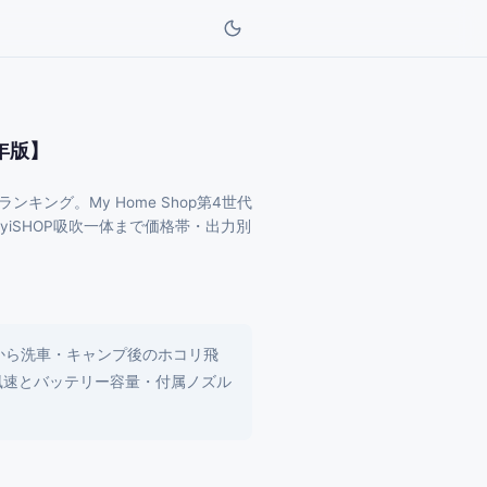
年版】
ング。My Home Shop第4世代
aibaiyiSHOP吸吹一体まで価格帯・出力別
から洗車・キャンプ後のホコリ飛
風速とバッテリー容量・付属ノズル