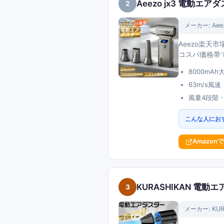
Aeezo jx3 電動エア
2
メーカー:
Aee
Aeezo楽天
コスパ価格帯で
8000m
63m/s風
風量4段階
こんな人にお
Amazon
KURASHIKAN 電動
3
メーカー:
KUR