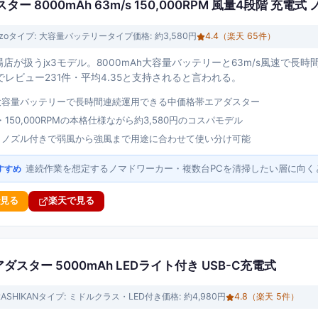
ダスター 8000mAh 63m/s 150,000RPM 風量4段階 充電
zo
タイプ:
大容量バッテリータイプ
価格:
約3,580円
4.4
（楽天
65
件）
市場店が扱うjx3モデル。8000mAh大容量バッテリーと63m/s風速で長時
レビュー231件・平均4.35と支持されると言われる。
Ah大容量バッテリーで長時間連続運用できる中価格帯エアダスター
速・150,000RPMの本格仕様ながら約3,580円のコスパモデル
・ノズル付きで弱風から強風まで用途に合わせて使い分け可能
連続作業を想定するノマドワーカー・複数台PCを清掃したい層に向く
すすめ
で見る
楽天で見る
エアダスター 5000mAh LEDライト付き USB-C充電式
ASHIKAN
タイプ:
ミドルクラス・LED付き
価格:
約4,980円
4.8
（楽天
5
件）