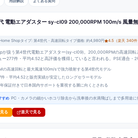
用語解説
よくある質問
世代 電動エアダスター sy-cl09 200,000RPM 100m/s 風
Home Shop
タイプ:
第4世代・高速回転タイプ
価格:
約4,980円
4.5
（楽天
340
件
Shopが扱う第4世代電動エアダスター(sy-cl09)。200,000RPMの高速
ー277件・平均4.52と高評価を獲得していると言われる。PSE適合・
0RPMの高速回転と最大風速100m/sで強力噴射する第4世代モデル
7件・平均4.52と販売実績が安定したロングセラーモデル
・2年保証付きで日本国内サポートを重視する層に向くとされる
PC・カメラの細かいホコリ除去から洗車後の水滴飛ばしまで多用途に
すすめ
で見る
楽天で見る