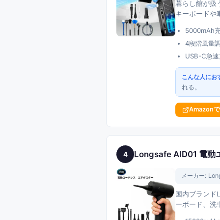
暮らし館が扱う
キーボードや
5000mA
4段階風量
USB-C
こんな人にお
れる。
Amazon
Longsafe AID01 
4
メーカー:
Lon
国内ブランドL
ーボード、洗