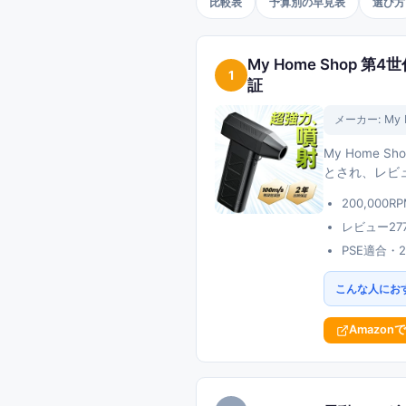
比較表
予算別の早見表
選び方
My Home Shop 第4
1
証
メーカー:
My 
My Home 
とされ、レビュ
200,00
レビュー27
PSE適合
こんな人にお
Amazon