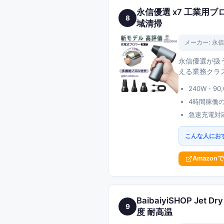
永信優選 x7 工業用ブロ
8
域清掃
メーカー:
永信
永信優選が扱う
える業務クラ
240W・9
4時間稼働
急速充電対
こんな人にお
Amazon
BaibaiyiSHOP Je
9
度 耐高温