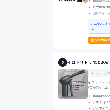
15000m
最大風速7
LEDライ
こんな人にお
る。
Amazon
イロトリドリ 15000
5
メーカー:
イロ
イロトリドリ楽
PC掃除や広
15000m
ノズル付き
ガス不使用