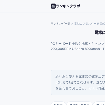
ランキングラボ
ランキング一覧
>
電動エアダスター充電式
電動
PCキーボード掃除や洗車・キャンプ後
200,000RPMやAeezo 8000mA
繰り返し使える充電式の電動エア
ばしまで1台でこなせます。選び
を合わせて見ること。3,000円台