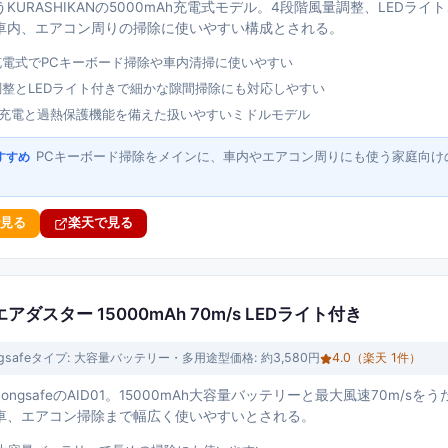
KURASHIKANの5000mAh充電式モデル。4段階風量調整、LEDライ
車内、エアコン周りの掃除に使いやすい構成とされる。
h充電式でPCキーボード掃除や車内清掃に使いやすい
調整とLEDライト付きで細かな隙間掃除にも対応しやすい
急速充電と過熱保護機能を備えた扱いやすいミドルモデル
PCキーボード掃除をメインに、車内やエアコン周りにも使う家庭向け
すすめ
で見る
楽天で見る
電動エアダスター 15000mAh 70m/s LEDライト付き
gsafe
タイプ:
大容量バッテリー・多用途型
価格:
約3,580円
4.0
（楽天
1
件）
ongsafeのAID01。15000mAh大容量バッテリーと最大風速70m/
車、エアコン掃除まで幅広く使いやすいとされる。