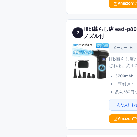
Amazon
Hibi暮らし店 ead-p
7
ノズル付
メーカー:
Hi
Hibi暮らし
される。約4,
5200mA
LED付き
約4,28
こんな人にお
Amazon