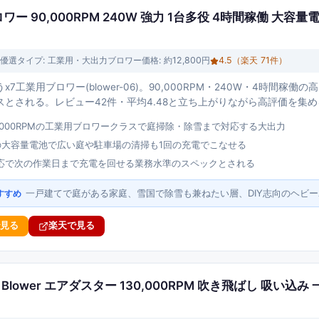
ワー 90,000RPM 240W 強力 1台多役 4時間稼働 大容量
優選
タイプ:
工業用・大出力ブロワー
価格:
約12,800円
4.5
（楽天
71
件）
x7工業用ブロワー(blower-06)。90,000RPM・240W・4時間
スとされる。レビュー42件・平均4.48と立ち上がりながら高評価を集
0,000RPMの工業用ブロワークラスで庭掃除・除雪まで対応する大出力
の大容量電池で広い庭や駐車場の清掃も1回の充電でこなせる
応で次の作業日まで充電を回せる業務水準のスペックとされる
一戸建てで庭がある家庭、雪国で除雪も兼ねたい層、DIY志向のヘビ
すすめ
で見る
楽天で見る
t Dry Blower エアダスター 130,000RPM 吹き飛ばし 吸い込