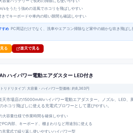
Ah大容量バッテリーで長めの掃除にも使いやすい
0m/sをうたう強めの送風でホコリを飛ばしやすい
ト付きでキーボードや車内の暗い隙間も確認しやすい
PC周辺だけでなく、洗車やエアコン掃除など家中の細かな吹き飛ばし
すすめ
で見る
楽天で見る
mAh ハイパワー電動エアダスター LED付き
トリドリ
タイプ:
大容量・ハイパワー型
価格:
約8,363円
天市場店の15000mAhハイパワー電動エアダスター。ノズル、LED
めのホコリ飛ばしに使える充電式ブロワーとして選びやすい。
Ahの大容量仕様で作業時間を確保しやすい
でPC内部、キーボード、棚まわりなど用途別に使える
の充電式で繰り返し使いやすいハイパワー型