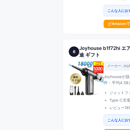
こんな人にお
Amazon
Joyhouse b1f7
6
途 ギフト
メーカー:
Joy
Joyhous
件・平均4.5
ジェットフ
Type-
レビュー18
こんな人にお