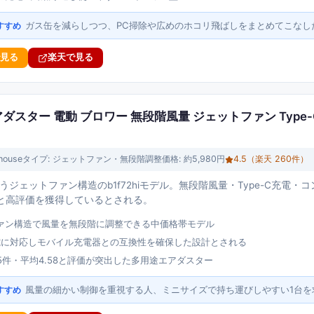
ガス缶を減らしつつ、PC掃除や広めのホコリ飛ばしをまとめてこなし
すすめ
で見る
楽天で見る
2hi エアダスター 電動 ブロワー 無段階風量 ジェットファン Typ
house
タイプ:
ジェットファン・無段階調整
価格:
約5,980円
4.5
（楽天
260
件）
eが扱うジェットファン構造のb1f72hiモデル。無段階風量・Type-C充電
8と高評価を獲得しているとされる。
ァン構造で風量を無段階に調整できる中価格帯モデル
C充電に対応しモバイル充電器との互換性を確保した設計とされる
5件・平均4.58と評価が突出した多用途エアダスター
風量の細かい制御を重視する人、ミニサイズで持ち運びしやすい1台を
すすめ