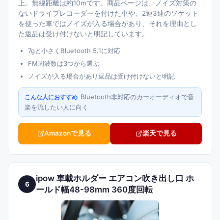
上。無線距離は約10mです。商品ページは、ノイズ対策の
ないドライブレコーダーを付けた車や、2連3連のソケット
を使った車ではノイズが入る場合があり、それを理由とし
た返品は受け付けないと明記しています。
7gと小さくBluetooth 5.1に対応
FM周波数は3つから選ぶ
ノイズが入る場合があり返品は受け付けないと明記
Bluetooth非対応のカーオーディオで音
こんな人におすすめ
楽を流したい人に向く
Amazonで見る
楽天で見る
ipow 車載ホルダー エアコン吹き出し口 ホ
6
ールド幅48-98mm 360度回転