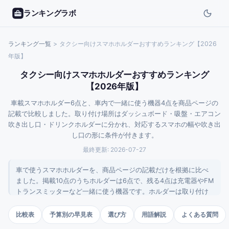
ランキングラボ
ランキング一覧
>
タクシー向けスマホホルダーおすすめランキング【2026
年版】
タクシー向けスマホホルダーおすすめランキング
【2026年版】
車載スマホホルダー6点と、車内で一緒に使う機器4点を商品ページの
記載で比較しました。取り付け場所はダッシュボード・吸盤・エアコン
吹き出し口・ドリンクホルダーに分かれ、対応するスマホの幅や吹き出
し口の形に条件が付きます。
最終更新:
2026-07-27
車で使うスマホホルダーを、商品ページの記載だけを根拠に比べ
ました。掲載10点のうちホルダーは6点で、残る4点は充電器やFM
トランスミッターなど一緒に使う機器です。ホルダーは取り付け
る場所と固定の方式で分かれ、それぞれ使える条件が決まってい
ます。
比較表
予算別の早見表
選び方
用語解説
よくある質問