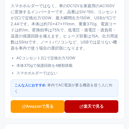
スマホホルダーではなく、車のDC12Vを家庭用のAC100V
に変換するインバーターです。品番はSIV-150。コンセント
が2口で定格出力120W、最大瞬間出力150W、USBが1口で
2.4Aです。本体は約70×47×111mm、重量370g、電源コー
ドは約1m。変換効率は75%で、低電圧・過電圧・過負荷・
温度の保護回路を備えます。ヒューズ容量は15A。出力周波
数は55Hzです。ノートパソコンなど、USBでは足りない機
器を車内で使う場合の選択肢になります。
ACコンセント2口で定格出力120W
本体370gで保護回路を4種類搭載
スマホホルダーではない
車内でAC電源が要る機器を使う人に向
こんな人におすすめ
く
Amazonで見る
楽天で見る