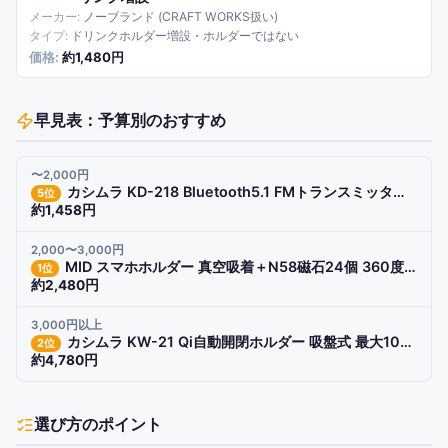
ノーブランド (CRAFT WORKS扱い)
ドリンクホルダー増設・ホルダーではない
約1,480円
早見表：予算別のおすすめ
〜2,000円
カシムラ KD-218 Bluetooth5.1 FMトランスミッター 7g 微弱無線局規定品
5
位
約1,458円
2,000〜3,000円
MID スマホホルダー 真空吸着＋N58磁石24個 360度回転 MagSafe対応
1
位
約2,480円
3,000円以上
カシムラ KW-21 Qi自動開閉ホルダー 吸盤式 最大10W 手帳ケース対応
2
位
約4,780円
選び方のポイント