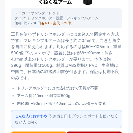
メーカー:
サンワダイレクト
タイプ:
ドリンクホルダー設置・フレキシブルアーム
価格:
約2,780円
4.1
（楽天
175
件）
工具を使わずドリンクホルダーにはめ込んで固定する方式
です。フレキシブルアームは長さ約210mmで、向きと角度
を自由に変えられます。対応するのは幅50〜105mm・重量
500g以下のスマホで、設置には内径68〜90mm・深さ
40mm以上のドリンクホルダーが要ります。本体は約
390g、耐荷重は500g。材質はABS樹脂とPVC、生産地は
中国で、日本語の取扱説明書が付きます。保証は初期不良
のみです。
ドリンクホルダーにはめ込むだけで工具が不要
アーム長210mm・耐荷重500g
内径68〜90mm・深さ40mm以上のホルダーが要る
吹き出し口もダッシュボードも使いたく
こんな人におすすめ
ない人に向く