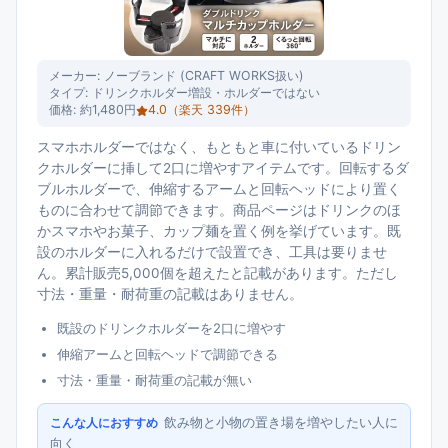
メーカー:
ノーブランド (CRAFT WORKS扱い)
タイプ:
ドリンクホルダー増設・ホルダーではない
価格:
約1,480円
4.0
（楽天
339
件）
スマホホルダーではなく、もともと車に付いているドリン
クホルダーに挿して2口に増やすアイテムです。回転するダ
ブルホルダーで、伸縮するアームと回転ヘッドにより置く
ものに合わせて調節できます。商品ページはドリンクのほ
かスマホやお菓子、カップ麺を置く例を挙げています。既
設のホルダーに入れるだけで設置でき、工具は要りませ
ん。累計販売5,000個を超えたと記載があります。ただし
寸法・重量・耐荷重の記載はありません。
既設のドリンクホルダーを2口に増やす
伸縮アームと回転ヘッドで調節できる
寸法・重量・耐荷重の記載が無い
飲み物と小物の置き場を増やしたい人に
こんな人におすすめ
向く