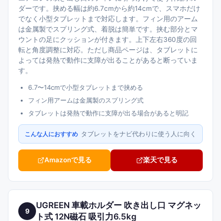
ダーです。挟める幅は約6.7cmから約14cmで、スマホだけ
でなく小型タブレットまで対応します。フィン用のアーム
は金属製でスプリング式、着脱は簡単です。挟む部分とマ
ウントの足にクッションが付きます。上下左右360度の回
転と角度調整に対応。ただし商品ページは、タブレットに
よっては発熱で動作に支障が出ることがあると断っていま
す。
6.7〜14cmで小型タブレットまで挟める
フィン用アームは金属製のスプリング式
タブレットは発熱で動作に支障が出る場合があると明記
タブレットをナビ代わりに使う人に向く
こんな人におすすめ
Amazonで見る
楽天で見る
UGREEN 車載ホルダー 吹き出し口 マグネッ
9
ト式 12N磁石 吸引力6.5kg