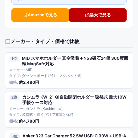
Amazonで見る
楽天で見る
メーカー・タイプ・価格
で比較
MID スマホホルダー 真空吸着＋N58磁石24個 360度回
1
転 MagSafe対応
MID
ダッシュボード貼付・マグネット式
約2,480円
カシムラ KW-21 Qi自動開閉ホルダー 吸盤式 最大10W
2
手帳ケース対応
カシムラ (Kashimura)
吸盤式・置くだけで充電と保持
約4,780円
Anker 323 Car Charger 52.5W USB-C 30W＋USB-A
3