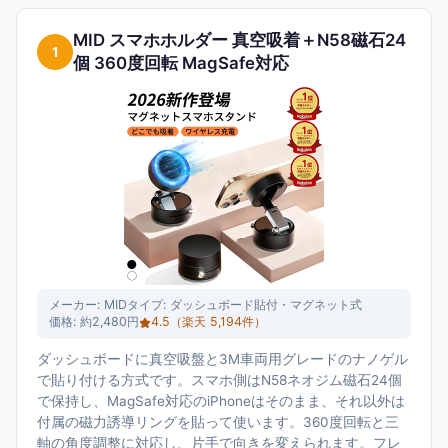
MID スマホホルダー 真空吸着＋N58磁石24
1
個 360度回転 MagSafe対応
メーカー:
MID
タイプ:
ダッシュボード貼付・マグネット式
価格:
約2,480円
4.5
（楽天
5,194
件）
ダッシュボードに真空吸盤と3M車両用グレードのナノゲル
で貼り付ける方式です。スマホ側はN58ネオジム磁石24個
で保持し、MagSafe対応のiPhoneはそのまま、それ以外は
付属の磁力誘導リングを貼って使います。360度回転と三
軸の角度調整に対応し、片手で向きを変えられます。フレ