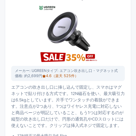
メーカー:
UGREEN
タイプ:
エアコン吹き出し口・マグネット式
価格:
約2,699円
4.6
（楽天
525
件）
エアコンの吹き出し口に挿し込んで固定し、スマホはマグ
ネットで貼り付ける方式です。12N磁石を使い、最大吸引力
は6.5kgとしています。片手でワンタッチの着脱ができま
す。注意点が2つあり、1つはワイヤレス充電に対応しない
と商品ページが明記していること、もう1つは対応するのが
縦型の吹き出し口だけで、円形の通気孔やCDスロットには
使えないことです。クリップは挿入式ネジで固定します。
12N磁石で最大吸引力6.5kg