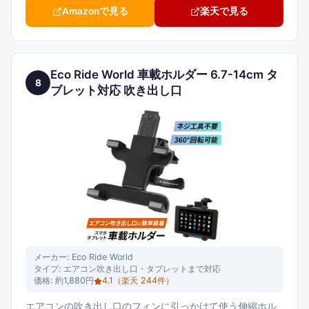
Amazonで見る
楽天で見る
Eco Ride World 車載ホルダー 6.7-14cm タ
8
ブレット対応 吹き出し口
メーカー:
Eco Ride World
タイプ:
エアコン吹き出し口・タブレットまで対応
価格:
約1,880円
4.1
（楽天
244
件）
エアコンの吹き出し口のフィンに引っかけて使う伸縮ホル