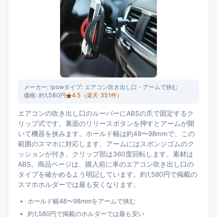
メーカー:
ipow
タイプ:
エアコン吹き出し口・アームで挟む
価格:
約1,580円
4.5
（楽天
351
件）
エアコンの吹き出し口のルーバーにABSの爪で固定するク
リップ式です。裏面のリリースボタンを押すとアームが開
いて機器を挟みます。ホールド幅は約48〜98mmで、この
範囲のスマホに対応します。アームにはスポンジゴムのク
ッションが付き、クリップ部は360度回転します。素材は
ABS。商品ページは、購入前に車のエアコン吹き出し口の
タイプを確かめるよう明記しています。約1,580円で掲載の
スマホホルダーでは最も安くなります。
ホールド幅48〜98mmをアームで挟む
約1,580円で掲載のホルダーでは最も安い