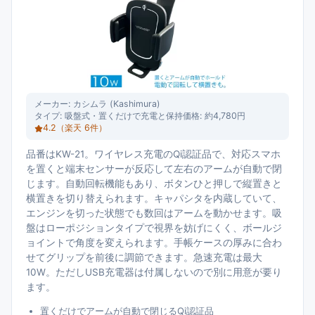
メーカー:
カシムラ (Kashimura)
タイプ:
吸盤式・置くだけで充電と保持
価格:
約4,780円
4.2
（楽天
6
件）
品番はKW-21。ワイヤレス充電のQi認証品で、対応スマホ
を置くと端末センサーが反応して左右のアームが自動で閉
じます。自動回転機能もあり、ボタンひと押しで縦置きと
横置きを切り替えられます。キャパシタを内蔵していて、
エンジンを切った状態でも数回はアームを動かせます。吸
盤はローポジションタイプで視界を妨げにくく、ボールジ
ョイントで角度を変えられます。手帳ケースの厚みに合わ
せてグリップを前後に調節できます。急速充電は最大
10W。ただしUSB充電器は付属しないので別に用意が要り
ます。
置くだけでアームが自動で閉じるQi認証品