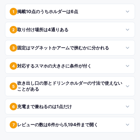
掲載10点のうちホルダーは6点
1
取り付け場所は4通りある
2
固定はマグネットかアームで挟むかに分かれる
3
対応するスマホの大きさに条件が付く
4
吹き出し口の形とドリンクホルダーの寸法で使えない
5
ことがある
充電まで兼ねるのは1点だけ
6
レビューの数は6件から5,194件まで開く
7