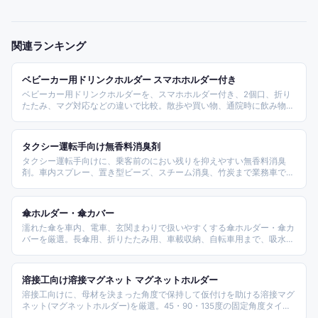
関連ランキング
ベビーカー用ドリンクホルダー スマホホルダー付き
ベビーカー用ドリンクホルダーを、スマホホルダー付き、2個口、折り
たたみ、マグ対応などの違いで比較。散歩や買い物、通院時に飲み物と
スマホを手元に置きたい家庭向けの商品です。
タクシー運転手向け無香料消臭剤
タクシー運転手向けに、乗客前のにおい残りを抑えやすい無香料消臭
剤。車内スプレー、置き型ビーズ、スチーム消臭、竹炭まで業務車で使
いやすいタイプ別に整理します。
傘ホルダー・傘カバー
濡れた傘を車内、電車、玄関まわりで扱いやすくする傘ホルダー・傘カ
バーを厳選。長傘用、折りたたみ用、車載収納、自転車用まで、吸水
性・防水性・固定方法で比較します。
溶接工向け溶接マグネット マグネットホルダー
溶接工向けに、母材を決まった角度で保持して仮付けを助ける溶接マグ
ネット(マグネットホルダー)を厳選。45・90・135度の固定角度タイプ
から、着脱しやすい切替式、クランプ式、多角度対応まで、吸着力とタ