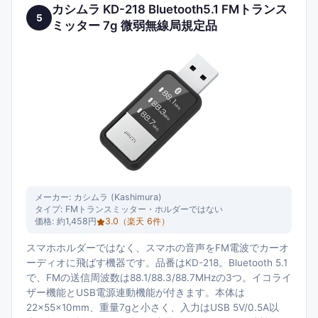
カシムラ KD-218 Bluetooth5.1 FMトランス
5
ミッター 7g 微弱無線局規定品
メーカー:
カシムラ (Kashimura)
タイプ:
FMトランスミッター・ホルダーではない
価格:
約1,458円
3.0
（楽天
6
件）
スマホホルダーではなく、スマホの音声をFM電波でカーオ
ーディオに飛ばす機器です。品番はKD-218。Bluetooth 5.1
で、FMの送信周波数は88.1/88.3/88.7MHzの3つ。イコライ
ザー機能とUSB電源連動機能が付きます。本体は
22×55×10mm、重量7gと小さく、入力はUSB 5V/0.5A以