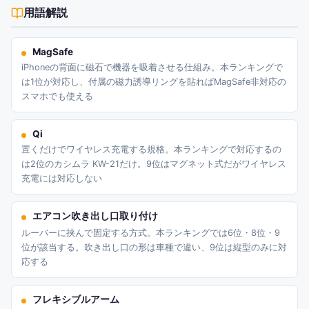
用語解説
MagSafe
iPhoneの背面に磁石で機器を吸着させる仕組み。本ランキングで
は1位が対応し、付属の磁力誘導リングを貼ればMagSafe非対応の
スマホでも使える
Qi
置くだけでワイヤレス充電する規格。本ランキングで対応するの
は2位のカシムラ KW-21だけ。9位はマグネット式だがワイヤレス
充電には対応しない
エアコン吹き出し口取り付け
ルーバーに挟んで固定する方式。本ランキングでは6位・8位・9
位が該当する。吹き出し口の形は車種で違い、9位は縦型のみに対
応する
フレキシブルアーム