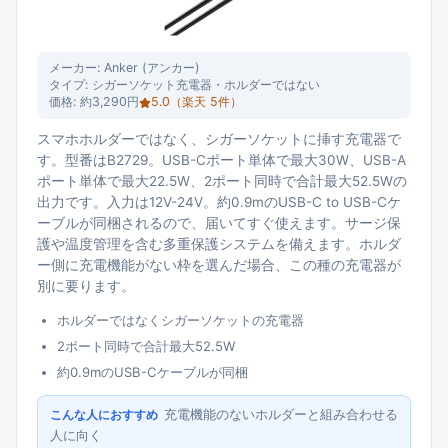
メーカー:
Anker (アンカー)
タイプ:
シガーソケット充電器・ホルダーではない
価格:
約3,290円
5.0
（楽天
5
件）
スマホホルダーではなく、シガーソケットに挿す充電器で
す。型番はB2729。USB-Cポート単体で最大30W、USB-A
ポート単体で最大22.5W、2ポート同時で合計最大52.5Wの
出力です。入力は12V-24V。約0.9mのUSB-C to USB-Cケ
ーブルが同梱されるので、届いてすぐ使えます。サージ保
護や温度管理を含む多重保護システムを備えます。ホルダ
ー側に充電機能がない枠を選んだ場合、この種の充電器が
別に要ります。
ホルダーではなくシガーソケットの充電器
2ポート同時で合計最大52.5W
約0.9mのUSB-Cケーブルが同梱
充電機能のないホルダーと組み合わせる
こんな人におすすめ
人に向く