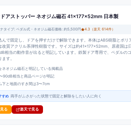
けドアストッパー ネオジム磁石 41×177×52mm 日本製
ナ
タイプ:
ペダル式・ネオジム磁石
価格:
約5,500円
4.3
（楽天
614
件）
込んで固定し、ドアを押すだけで解除できます。本体はABS樹脂とポリ
改質アクリル系弾性樹脂です。サイズは約41×177×52mm、原産国
90dB相当の動作音が出ると明記しています。鉄製ドア専用で、ペダルのゴ
ります。
をネオジム磁石と明記している掲載品
〜90dB相当と商品ページが明記
ム下と地面のすき間は3〜7cm
両手がふさがった状態で固定と解除をしたい人に向く
すすめ
で見る
楽天で見る