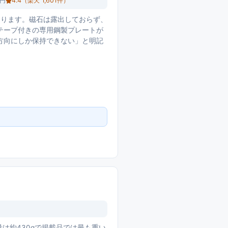
0円
4.4
（楽天
1,601
件）
なります。磁石は露出しておらず、
テープ付きの専用鋼製プレートが
方向にしか保持できない」と明記
、重量は約430gで掲載品では最も重い