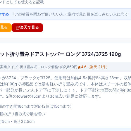
ンドとしても使えると記載
ドアの材質を問わず使いたい人・室内で見た目を楽しみたい人に向く
すすめ
で見る
楽天で見る
ネット折り畳みドアストッパー ロング 3724/3725 190g
実業
タイプ:
折り畳み式・ロング
価格:
約2,860円
4.6
（楽天
21
件）
が3724、ブラックが3725。使用時は約幅4.5×奥行8×高さ28cm、収納
重量は約190gで掲載品では最も軽い折り畳み式です。本体はスチールの
パー部分が長いぶんドア下に干渉しにくく、ドア下部と地面の間が約18
。2位のtowerの15cmより3cm広い範囲に対応します。
のすき間18cmまで対応(2位は15cmまで)
と掲載の折り畳み式で最も軽い
5cm・高さ22.5cm