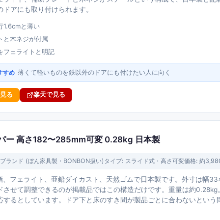
のドアにも取り付けられます。
1.6cmと薄い
トと木ネジが付属
をフェライトと明記
薄くて軽いものを鉄以外のドアにも付けたい人に向く
すすめ
で見る
楽天で見る
 高さ182〜285mm可変 0.28kg 日本製
ブランド (ぼん家具製・BONBON扱い)
タイプ:
スライド式・高さ可変
価格:
約3,9
脂、フェライト、亜鉛ダイカスト、天然ゴムで日本製です。外寸は幅33×奥行
ドさせて調整できるのが掲載品ではこの構造だけです。重量は約0.28k
応するとしています。ドア下と床のすき間が製品ごとに合わないという