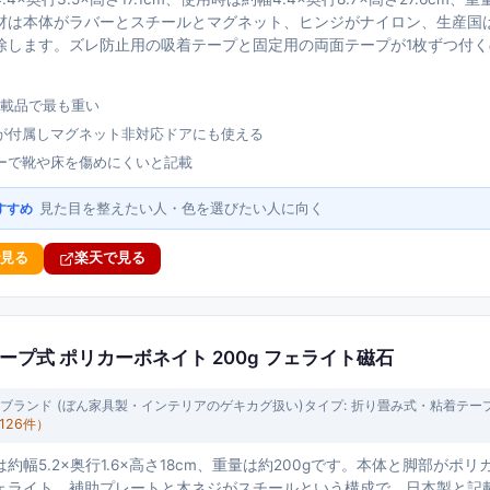
材は本体がラバーとスチールとマグネット、ヒンジがナイロン、生産国
除します。ズレ防止用の吸着テープと固定用の両面テープが1枚ずつ付
。
掲載品で最も重い
が付属しマグネット非対応ドアにも使える
ーで靴や床を傷めにくいと記載
見た目を整えたい人・色を選びたい人に向く
すすめ
で見る
楽天で見る
ープ式 ポリカーボネイト 200g フェライト磁石
ブランド (ぼん家具製・インテリアのゲキカグ扱い)
タイプ:
折り畳み式・粘着テー
,126
件）
約幅5.2×奥行1.6×高さ18cm、重量は約200gです。本体と脚部が
ェライト、補助プレートと木ネジがスチールという構成で、日本製と記