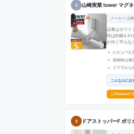
山崎実業 tower マグ
2
メーカー:
山崎
品番はホワイト
時は約幅4.5
が付く平らな
レビュー2,
収納時は奥行
ドア下から
こんな人にお
Amazon
ドアストッパーF ポリ
3