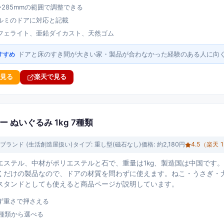
〜285mmの範囲で調整できる
ルミのドアに対応と記載
とフェライト、亜鉛ダイカスト、天然ゴム
ドアと床のすき間が大きい家・製品が合わなかった経験のある人に向
すすめ
で見る
楽天で見る
 ぬいぐるみ 1kg 7種類
ブランド (生活創造屋扱い)
タイプ:
重し型(磁石なし)
価格:
約2,180円
4.5
（楽天
1
エステル、中材がポリエステルと石で、重量は1kg、製造国は中国です
くだけの製品なので、ドアの材質を問わずに使えます。ねこ・うさぎ・
スタンドとしても使えると商品ページが説明しています。
ず重さで押さえる
7種類から選べる