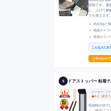
部類です。素
し、上げて解
でも使えます
約430gと
両面テープ
表面がラバ
こんな人にお
Amazon
ドアストッパー 粘着テ
5
メーカー:
ノー
4.2
（楽天
1
収納時の外寸は
ム、磁石はフ