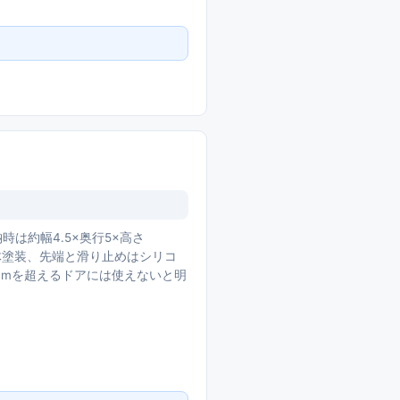
時は約幅4.5×奥行5×高さ
粉体塗装、先端と滑り止めはシリコ
cmを超えるドアには使えないと明