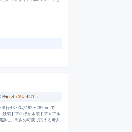
80円
4.4
（楽天
457
件）
43×高さ182〜285mmで、
g。鉄製ドアのほか木製ドアやアル
問題に、高さの可変で応える考え