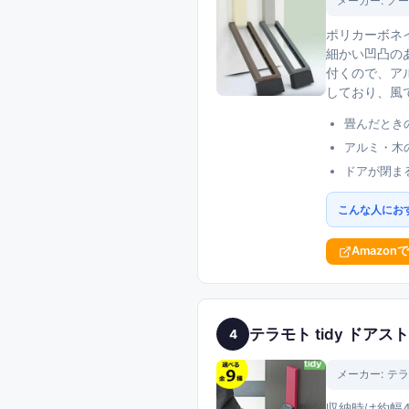
メーカー:
ノー
ポリカーボネ
細かい凹凸の
付くので、ア
しており、風
畳んだときの
アルミ・木
ドアが閉ま
こんな人にお
Amazon
テラモト tidy ドアスト
4
メーカー:
テラモ
収納時は約幅4.