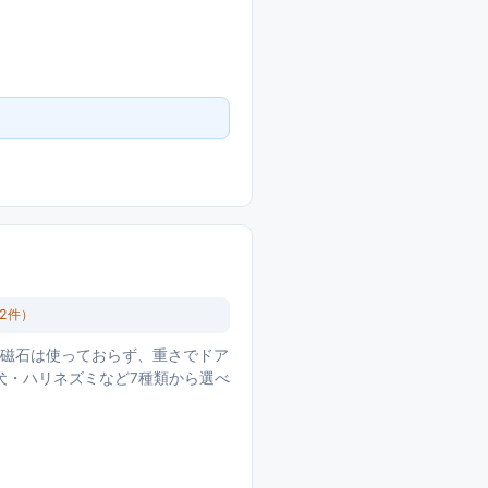
く
2
件）
。磁石は使っておらず、重さでドア
犬・ハリネズミなど7種類から選べ