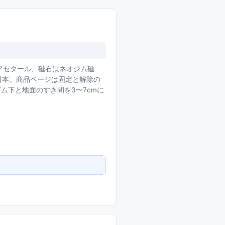
アセタール、磁石はネオジム磁
は日本。商品ページは固定と解除の
ム下と地面のすき間を3〜7cmに