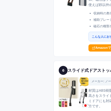
使えば鉄以外
収納時の奥行
補助プレー
磁石の種類
こんな人にお
Amazon
スライド式ドアストッパー
6
メーカー:
ノー
材質はABS樹
高さをスライ
ミドアにも対
方です。