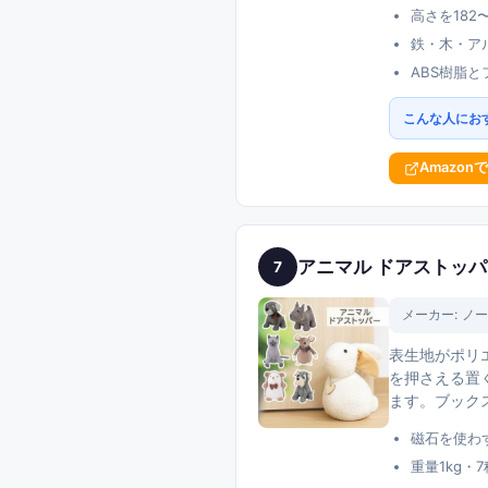
高さを182
鉄・木・ア
ABS樹脂
こんな人にお
Amazon
アニマル ドアストッパー
7
メーカー:
ノー
表生地がポリ
を押さえる置
ます。ブック
磁石を使わ
重量1kg・