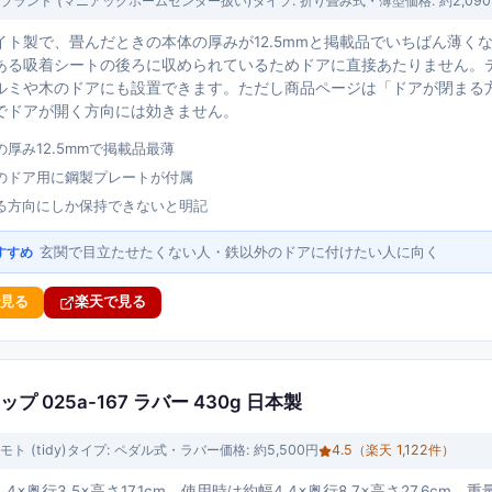
ブランド (マニアックホームセンター扱い)
タイプ:
折り畳み式・薄型
価格:
約2,09
イト製で、畳んだときの本体の厚みが12.5mmと掲載品でいちばん薄く
ある吸着シートの後ろに収められているためドアに直接あたりません。
ルミや木のドアにも設置できます。ただし商品ページは「ドアが閉まる
でドアが開く方向には効きません。
厚み12.5mmで掲載品最薄
のドア用に鋼製プレートが付属
る方向にしか保持できないと明記
玄関で目立たせたくない人・鉄以外のドアに付けたい人に向く
すすめ
で見る
楽天で見る
ップ 025a-167 ラバー 430g 日本製
ト (tidy)
タイプ:
ペダル式・ラバー
価格:
約5,500円
4.5
（楽天
1,122
件）
4×奥行3.5×高さ17.1cm、使用時は約幅4.4×奥行8.7×高さ27.6cm