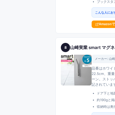
ブックスタ
こんな人にお
Amazon
山崎実業 smart マグ
8
メーカー:
山崎
品番はホワイト
22.5cm、
ーン。ストッ
記されています
ドア下と地面
約190g
収納時は奥行