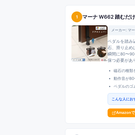
マーナ W662 踏むだ
1
メーカー:
マー
ペダルを踏み
石、滑り止めは
瞬間に80〜
保つ必要があ
磁石の種類
動作音が80
ペダルのゴ
こんな人にお
Amazon