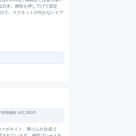
は日本。脚部を押し下げて固定
くので、マグネットが付かないドア
プ併用
価格:
約2,280円
ポリカーボネイト、脚ゴムが合成ゴ
載されています。補助プレートを