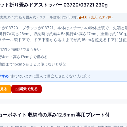
ネット折り畳みドアストッパー 03720/03721 230g
実業
タイプ:
折り畳み式・スチール
価格:
約2,530円
4.6
（楽天
2,317
件）
が03720、ブラックが03721。本体はスチールの粉体塗装で、先端
×奥行7×高さ28cm、収納時は約幅4.5×奥行4×高さ17cm、重量は約2
スチール製ドアで、ドア下部から地面までが約15cmを超えるドアには
317件と掲載品で最も多い
4cm・高さ17cmまで畳める
地面まで15cmを超えると使えないと明記
使わないときに畳んで目立たせたくない人に向く
すすめ
で見る
楽天で見る
カーボネイト 収納時の厚み12.5mm 専用プレート付