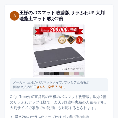
王様のバスマット 改善版 サラふわUP 大判
3
珪藻土マット 吸水2倍
メーカー:
王様のバスマット
タイプ:
プレミアム高吸水
価格:
約2,280円
4.5
（楽天
718
件）
OriginTree公式直営店の王様のバスマット改善版。吸水2倍
のサラふわアップ仕様で、楽天3冠獲得実績の人気モデル。
大判サイズで家族での使用にも対応するとされます。
吸水2倍のサラふわアップ仕様で快適な踏み心地