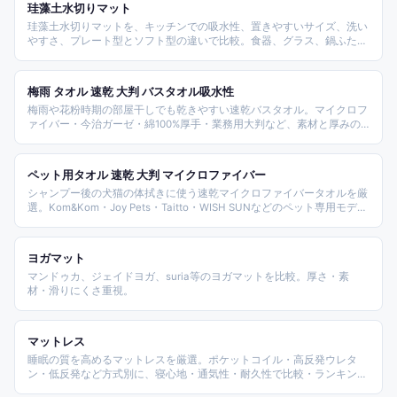
珪藻土水切りマット
珪藻土水切りマットを、キッチンでの吸水性、置きやすいサイズ、洗い
やすさ、プレート型とソフト型の違いで比較。食器、グラス、鍋ふた、
ペット用水皿まわりまで使いやすい商品を整理します。
梅雨 タオル 速乾 大判 バスタオル吸水性
梅雨や花粉時期の部屋干しでも乾きやすい速乾バスタオル。マイクロフ
ァイバー・今治ガーゼ・綿100%厚手・業務用大判など、素材と厚みの
違いをそろえ、家族用・ホテル仕様・ヘアドライまで用途別に選びやす
く整理しました。
ペット用タオル 速乾 大判 マイクロファイバー
シャンプー後の犬猫の体拭きに使う速乾マイクロファイバータオルを厳
選。Kom&Kom・Joy Pets・Taitto・WISH SUNなどのペット専用モデル
から、人間と兼用できるバスタオルまで網羅し、サイズ・素材・用途別
に選び方を整理した。
ヨガマット
マンドゥカ、ジェイドヨガ、suria等のヨガマットを比較。厚さ・素
材・滑りにくさ重視。
マットレス
睡眠の質を高めるマットレスを厳選。ポケットコイル・高反発ウレタ
ン・低反発など方式別に、寝心地・通気性・耐久性で比較・ランキン
グ。