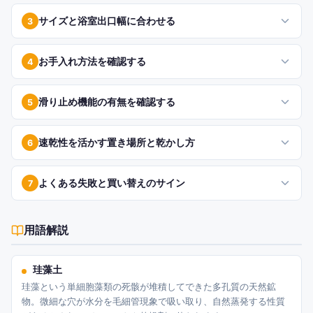
サイズと浴室出口幅に合わせる
3
お手入れ方法を確認する
4
滑り止め機能の有無を確認する
5
速乾性を活かす置き場所と乾かし方
6
よくある失敗と買い替えのサイン
7
用語解説
珪藻土
珪藻という単細胞藻類の死骸が堆積してできた多孔質の天然鉱
物。微細な穴が水分を毛細管現象で吸い取り、自然蒸発する性質