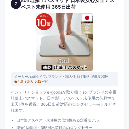
soil 珪藻土バスマット 日本製安心安全アス
7
ベスト未使用 365日出荷
メーカー:
soil
タイプ:
ブランド・職人仕上げ
価格:
約9,900円
4.6
（楽天
5,127
件）
インテリアショップe-goodsが取り扱うsoilブランドの定番
珪藻土バスマット。日本製・アスベスト未使用の信頼性で
楽天1位を獲得、365日出荷対応のロングセラーモデルとさ
れます。
日本製アスベスト未使用の信頼性ある定番モデル
楽天1位獲得・365日出荷対応のロングセラー