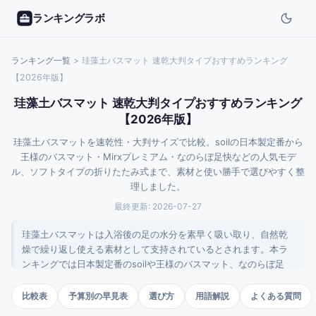
ランキングラボ
ランキング一覧
>
珪藻土バスマット 速乾大判タイプおすすめランキング
【2026年版】
珪藻土バスマット 速乾大判タイプおすすめランキング
【2026年版】
珪藻土バスマットを速乾性・大判サイズで比較。soilの日本製定番から
王様のバスマット・Mirxプレミアム・なのらぼ足快などの人気モデ
ル、ソフトタイプの折りたたみ式まで、素材と使い勝手で選びやすく整
理しました。
最終更新:
2026-07-27
珪藻土バスマットは入浴後の足の水分を素早く吸い取り、自然乾
燥で繰り返し使える素材として支持されているとされます。本ラ
ンキングでは日本製定番のsoilや王様のバスマット、なのらぼ足
快、Mirxプレミアムの吸水2.5倍タイプ、北海道稚内産の本格派、
ソフトタイプの折りたたみ式まで、素材バリエーションとサイズ
比較表
予算別の早見表
選び方
用語解説
よくある質問
で選びやすい構成にまとめました。アスベスト不使用の安全基準