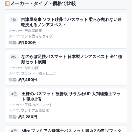
メーカー・タイプ・価格
で比較
吉津屋商事 ソフト珪藻土バスマット 柔らか割れない速
1
乾洗えるノンアスベスト
吉津屋商事
ソフト柔らかタイプ
約1,000円
なのらぼ足快バスマット 日本製ノンアスベスト 全11種
2
類セット展開
なのらぼ
ブランド・職人仕上げ
約7,480円
王様のバスマット 改善版 サラふわUP 大判珪藻土マッ
3
ト 吸水2倍
王様のバスマット
プレミアム高吸水
約2,280円
Mirx プレミアム珪藻土バスマット 吸水2.5倍 ソフトタ
4