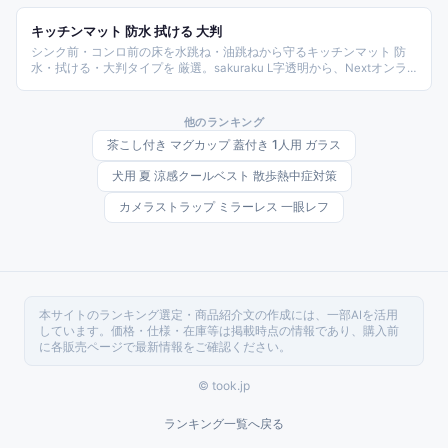
キッチンマット 防水 拭ける 大判
シンク前・コンロ前の床を水跳ね・油跳ねから守るキッチンマット 防
水・拭ける・大判タイプを 厳選。sakuraku L字透明から、Nextオンラ
イン 楽天 6 冠、モダンデコ 176 週ランキング 1 位、cucan ヘリンボン
北欧、木目調 PVC まで価格・サイズ・デザインで比較したランキン
グ。
他のランキング
茶こし付き マグカップ 蓋付き 1人用 ガラス
犬用 夏 涼感クールベスト 散歩熱中症対策
カメラストラップ ミラーレス 一眼レフ
本サイトのランキング選定・商品紹介文の作成には、一部AIを活用
しています。価格・仕様・在庫等は掲載時点の情報であり、購入前
に各販売ページで最新情報をご確認ください。
© took.jp
ランキング一覧へ戻る