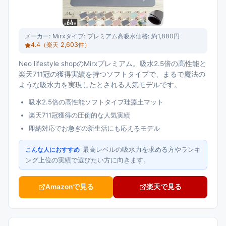
メーカー:
Mirx
タイプ:
プレミアム高吸水
価格:
約1,880円
4.4
（楽天
2,603
件）
Neo lifestyle shopのMirxプレミアム。吸水2.5倍の高性能と
楽天711冠の獲得実績を持つソフトタイプで、まるで魔法の
ような吸水力を実現したとされる人気モデルです。
吸水2.5倍の高性能ソフトタイプ珪藻土マット
楽天711冠獲得の圧倒的な人気実績
即納対応でお急ぎの新生活にも応えるモデル
最高レベルの吸水力を求める方やランキ
こんな人におすすめ
ング上位の実績で選びたい方に向きます。
Amazonで見る
楽天で見る