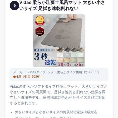
Vidas 柔らか珪藻土風呂マット 大きい小さ
9
いサイズ 足拭き速乾割れない
メーカー:
Vidas
タイプ:
ソフト柔らかタイプ
価格:
約1,880円
4.5
（楽天
929
件）
Vidasの柔らかソフトタイプ珪藻土マット。大きいサイズと
小さいサイズの両展開で、足拭き速乾と割れない仕様を両
立した汎用モデル。家族構成に合わせたサイズ選びに対応
するとされます。
大きいサイズと小さいサイズの両展開で家族構成対応