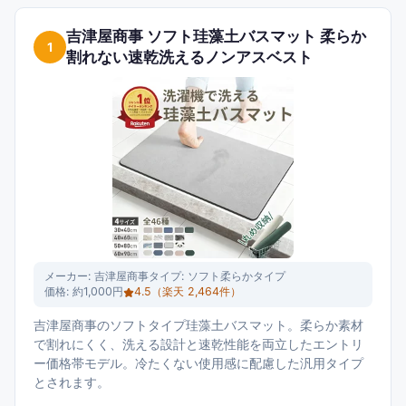
に配慮しつつ、ご家庭の浴室環境に合う1枚を選ぶ参考にしていた
だければと思います。
吉津屋商事 ソフト珪藻土バスマット 柔らか
1
割れない速乾洗えるノンアスベスト
メーカー:
吉津屋商事
タイプ:
ソフト柔らかタイプ
価格:
約1,000円
4.5
（楽天
2,464
件）
吉津屋商事のソフトタイプ珪藻土バスマット。柔らか素材
で割れにくく、洗える設計と速乾性能を両立したエントリ
ー価格帯モデル。冷たくない使用感に配慮した汎用タイプ
とされます。