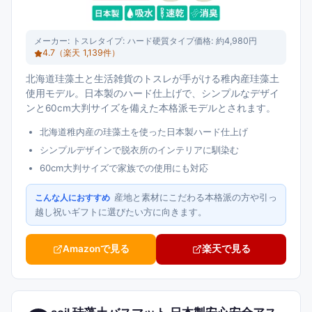
メーカー:
トスレ
タイプ:
ハード硬質タイプ
価格:
約4,980円
4.7
（楽天
1,139
件）
北海道珪藻土と生活雑貨のトスレが手がける稚内産珪藻土
使用モデル。日本製のハード仕上げで、シンプルなデザイ
ンと60cm大判サイズを備えた本格派モデルとされます。
北海道稚内産の珪藻土を使った日本製ハード仕上げ
シンプルデザインで脱衣所のインテリアに馴染む
60cm大判サイズで家族での使用にも対応
産地と素材にこだわる本格派の方や引っ
こんな人におすすめ
越し祝いギフトに選びたい方に向きます。
Amazonで見る
楽天で見る