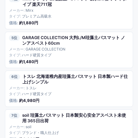
イプ 楽天711冠
Mirx
プレミアム高吸水
約1,880円
GARAGE COLLECTION 大判L/M珪藻土バスマット ノ
5
ンアスベスト60cm
GARAGE COLLECTION
ハード硬質タイプ
約1,480円
トスレ 北海道稚内産珪藻土バスマット 日本製ハード仕
6
上げシンプル
トスレ
ハード硬質タイプ
約4,980円
soil 珪藻土バスマット 日本製安心安全アスベスト未使
7
用 365日出荷
soil
ブランド・職人仕上げ