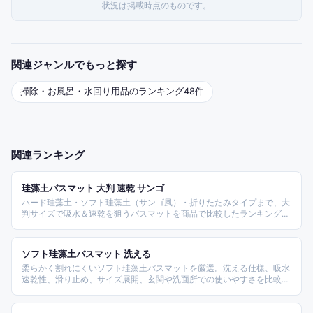
状況は掲載時点のものです。
関連ジャンルでもっと探す
掃除・お風呂・水回り用品
のランキング
48
件
関連ランキング
珪藻土バスマット 大判 速乾 サンゴ
ハード珪藻土・ソフト珪藻土（サンゴ風）・折りたたみタイプまで、大
判サイズで吸水＆速乾を狙うバスマットを商品で比較したランキング。
なのらぼ・北海道稚内トスレ・OriginTree「王様のバスマット」・Mirx
など主要モデルを横並びで紹介します。
ソフト珪藻土バスマット 洗える
柔らかく割れにくいソフト珪藻土バスマットを厳選。洗える仕様、吸水
速乾性、滑り止め、サイズ展開、玄関や洗面所での使いやすさを比較し
ます。