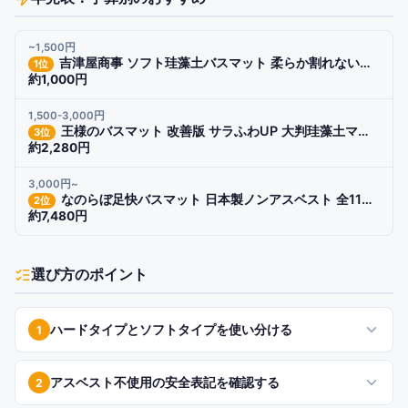
~1,500円
吉津屋商事 ソフト珪藻土バスマット 柔らか割れない速乾洗えるノンアスベスト
1
位
約1,000円
1,500-3,000円
王様のバスマット 改善版 サラふわUP 大判珪藻土マット 吸水2倍
3
位
約2,280円
3,000円~
なのらぼ足快バスマット 日本製ノンアスベスト 全11種類セット展開
2
位
約7,480円
選び方のポイント
ハードタイプとソフトタイプを使い分ける
1
アスベスト不使用の安全表記を確認する
2