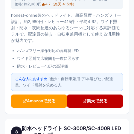
価格:
約2,980円
4.7
（楽天
415
件）
honest-online製のヘッドライト、超高輝度・ハンズフリー
設計。約2,980円・レビュー415件・平均4.67。ワイド照
射・防水・夜間配達のあらゆるシーンに対応する高評価モ
デルで、配達員の徒歩・自転車兼用機として使える汎用性
が魅力です。
ハンズフリー操作対応の高輝度LED
ワイド照射で広範囲を一度に照らす
防水・レビュー4.67の高評価
徒歩・自転車兼用で1本選びたい配達
こんな人におすすめ
員、ワイド照射を求める人
Amazonで見る
楽天で見る
防水ヘッドライト SC-300R/SC-400R LED
8