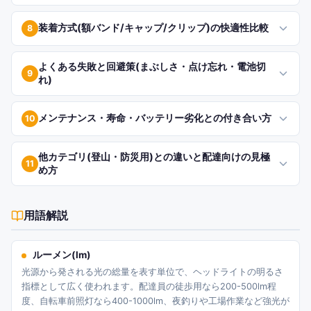
装着方式(額バンド/キャップ/クリップ)の快適性比較
8
よくある失敗と回避策(まぶしさ・点け忘れ・電池切
9
れ)
メンテナンス・寿命・バッテリー劣化との付き合い方
10
他カテゴリ(登山・防災用)との違いと配達向けの見極
11
め方
用語解説
ルーメン(lm)
光源から発される光の総量を表す単位で、ヘッドライトの明るさ
指標として広く使われます。配達員の徒歩用なら200-500lm程
度、自転車前照灯なら400-1000lm、夜釣りや工場作業など強光が