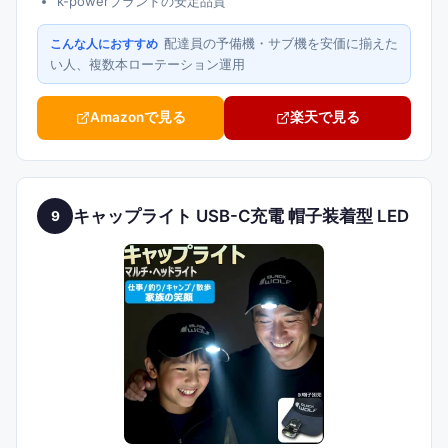
k-powerブランドの安定品質
配達員の予備機・サブ機を安価に揃えた
こんな人におすすめ
い人、複数本ローテーション運用
Amazonで見る
楽天で見る
キャップライト USB-C充電 帽子装着型 LED
9