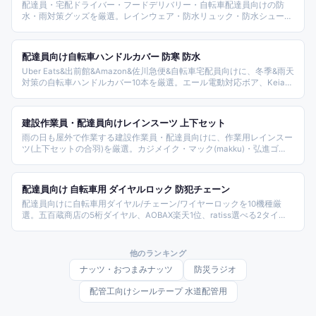
配達員・宅配ドライバー・フードデリバリー・自転車配達員向けの防
水・雨対策グッズを厳選。レインウェア・防水リュック・防水シューズ
カバー・レインキャップ・防水スマホケース・レインポンチョ・リュッ
クカバー・防水グローブ・防水スプレー・レインバイザーなど雨天配達
で必携のアイテムを比較したランキング。
配達員向け自転車ハンドルカバー 防寒 防水
Uber Eats&出前館&Amazon&佐川急便&自転車宅配員向けに、冬季&雨天
対策の自転車ハンドルカバー10本を厳選。エール電動対応ボア、Keia公
式オールシーズン、socca MARUTO日本製、CREAS WING大型、自転車
グッズキアーロHC-Round、アエトニクスAX-23、Sorayu、生活アイデ
ィア館ネオプレーンまで防寒&防水軸でカバー。
建設作業員・配達員向けレインスーツ 上下セット
雨の日も屋外で作業する建設作業員・配達員向けに、作業用レインスー
ツ(上下セットの合羽)を厳選。カジメイク・マック(makku)・弘進ゴ
ム・カヴァーワーク・富士手袋工業など実在メーカーのモデルを、防水
の耐水圧・蒸れにくい透湿性・動きやすいストレッチ・上下セットの使
い勝手で比較しました。濡れても蒸れず動きやすい一着選びの参考にし
配達員向け 自転車用 ダイヤルロック 防犯チェーン
てください。
配達員向けに自転車用ダイヤル/チェーン/ワイヤーロックを10機種厳
選。五百蔵商店の5桁ダイヤル、AOBAX楽天1位、ratiss選べる2タイ
プ、TOMOYAブラケット付き、PeachCraftバイク兼用4桁、
Mountainrangeスペアキー付きまでバランス良く紹介する。配達中の短
時間休憩や荷物受け渡し時の盗難防止対策の選び方を整理した。
他のランキング
ナッツ・おつまみナッツ
防災ラジオ
配管工向けシールテープ 水道配管用