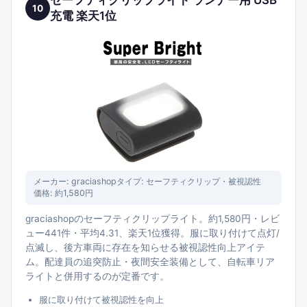
セーフティクリップライト ランナー用 USB
10
充電 楽天1位
メーカー:
graciashop
タイプ:
セーフティクリップ・被視認性
価格:
約1,580円
graciashopのセーフティクリップライト。約1,580円・レビ
ュー441件・平均4.31、楽天1位獲得。服に取り付けて点灯/
点滅し、後方車両に存在を知らせる被視認性向上アイテ
ム。配達員の追突防止・夜間安全装備として、自転車リア
ライトと併用するのが定番です。
服に取り付けて被視認性を向上