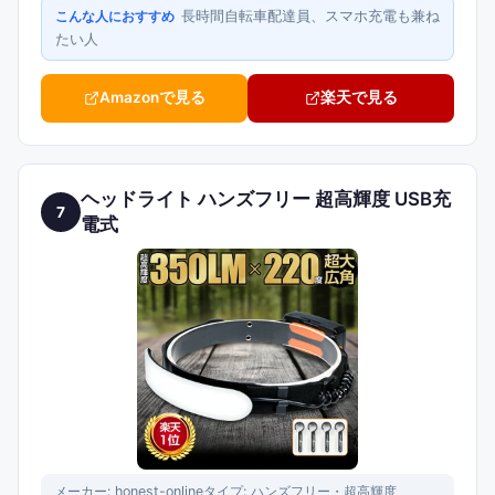
長時間自転車配達員、スマホ充電も兼ね
こんな人におすすめ
たい人
Amazonで見る
楽天で見る
ヘッドライト ハンズフリー 超高輝度 USB充
7
電式
メーカー:
honest-online
タイプ:
ハンズフリー・超高輝度