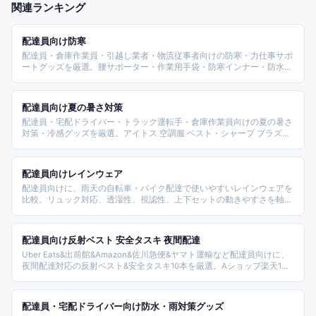
関連ランキング
配達員向け防寒
配達員・倉庫作業員・引越し業者・物流従事者向けの防寒・力仕事サポ
ートグッズを厳選。腰サポーター・作業用手袋・防寒インナー・防水カ
ッパ・着圧ソックスなど物流現場で必携のアイテムを比較したランキン
グ。
配達員向け夏の暑さ対策
配達員・宅配ドライバー・トラック運転手・倉庫作業員向けの夏の暑さ
対策・冷感グッズを厳選。アイトス 空調服 ベスト・シャープ プラズマ
クラスター ハンディファン・ミズノ アイスタッチ 冷感タオル・CWX ク
ールリング 28度・ミドリ安全 冷却ベスト・おたふく手袋 冷感アームカ
バー・大塚製薬 OS-1 経口補水液・ジョンソン デオシート・桐灰化学 ア
配達員向けレインウェア
イスノン・カバヤ 塩分チャージタブレットなど夏の現場で必携のアイ
配達員向けに、雨天の自転車・バイク配達で使いやすいレインウェアを
テムを比較した。
比較。リュック対応、透湿性、視認性、上下セットの動きやすさを軸に
商品を整理しました。
配達員向け反射ベスト 安全タスキ 夜間配達
Uber Eats&出前館&Amazon&佐川急便&ヤマト運輸など配達員向けに、
夜間配達対応の反射ベスト&安全タスキ10本を厳選。Aショップ楽天1位
ベスト、EcoRideWorld、プランドルPR-REF04/PR-REF02TA、L広場高弾
力、レーベンウッド柔軟素材、TERUI LED充電式まで装着方式&視認性
別にカバー。
配達員・宅配ドライバー向け防水・雨対策グッズ