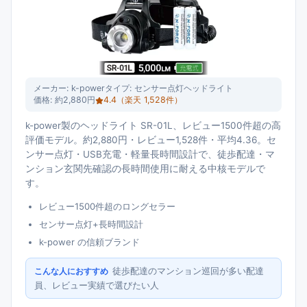
メーカー:
k-power
タイプ:
センサー点灯ヘッドライト
価格:
約2,880円
4.4
（楽天
1,528
件）
k-power製のヘッドライト SR-01L、レビュー1500件超の高
評価モデル。約2,880円・レビュー1,528件・平均4.36。セ
ンサー点灯・USB充電・軽量長時間設計で、徒歩配達・マ
ンション玄関先確認の長時間使用に耐える中核モデルで
す。
レビュー1500件超のロングセラー
センサー点灯+長時間設計
k-power の信頼ブランド
徒歩配達のマンション巡回が多い配達
こんな人におすすめ
員、レビュー実績で選びたい人