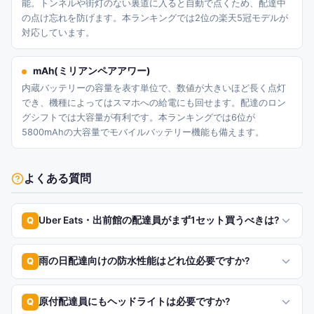
能。トンネルや街灯のない裏道に入ると自動で点くため、配達中
の点け忘れを防げます。本ランキングでは2位の楽天5冠モデルが
対応しています。
mAh(ミリアンペアアワー)
内蔵バッテリーの容量を表す単位で、数値が大きいほど長く点灯
でき、機種によってはスマホへの給電にも回せます。配達のロン
グシフトでは大容量が有利です。本ランキングでは6位が
5800mAhの大容量でモバイルバッテリー機能も備えます。
よくある質問
Uber Eats・出前館の配達員がまず1セット買うべきは?
Q
雨の日配達向けの防水性能はどれ位必要ですか?
Q
原付配達員にもヘッドライトは必要ですか?
Q