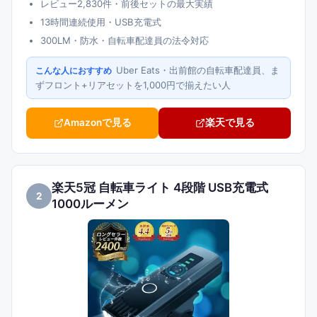
レビュー2,830件・前後セットの最大実績
13時間連続使用・USB充電式
300LM・防水・自転車配達員の法令対応
Uber Eats・出前館の自転車配達員、ま
こんな人におすすめ
ずフロント+リアセットを1,000円で揃えたい人
Amazonで見る
楽天で見る
楽天5冠 自転車ライト 4段階 USB充電式
2
1000ルーメン