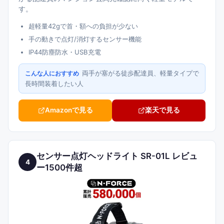
す。
超軽量42gで首・額への負担が少ない
手の動きで点灯/消灯するセンサー機能
IP44防塵防水・USB充電
両手が塞がる徒歩配達員、軽量タイプで
こんな人におすすめ
長時間装着したい人
Amazonで見る
楽天で見る
センサー点灯ヘッドライト SR-01L レビュ
4
ー1500件超