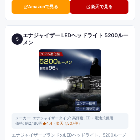
Amazonで見る
楽天で見る
エナジャイザー LEDヘッドライト 5200ルー
5
メン
メーカー:
エナジャイザー
タイプ:
高輝度LED・電池式併用
価格:
約2,180円
4.4
（楽天
1,507
件）
エナジャイザーブランドのLEDヘッドライト、5200ルーメ