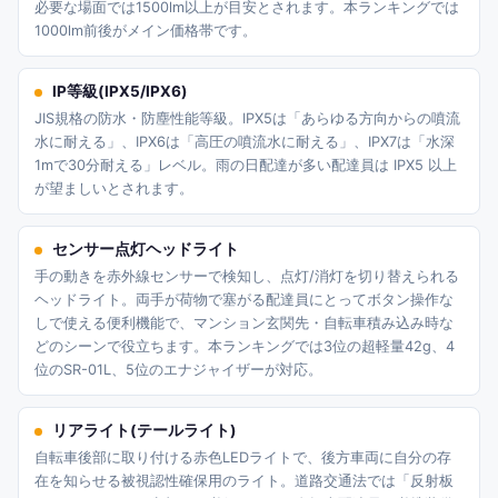
必要な場面では1500lm以上が目安とされます。本ランキングでは
1000lm前後がメイン価格帯です。
IP等級(IPX5/IPX6)
JIS規格の防水・防塵性能等級。IPX5は「あらゆる方向からの噴流
水に耐える」、IPX6は「高圧の噴流水に耐える」、IPX7は「水深
1mで30分耐える」レベル。雨の日配達が多い配達員は IPX5 以上
が望ましいとされます。
センサー点灯ヘッドライト
手の動きを赤外線センサーで検知し、点灯/消灯を切り替えられる
ヘッドライト。両手が荷物で塞がる配達員にとってボタン操作な
しで使える便利機能で、マンション玄関先・自転車積み込み時な
どのシーンで役立ちます。本ランキングでは3位の超軽量42g、4
位のSR-01L、5位のエナジャイザーが対応。
リアライト(テールライト)
自転車後部に取り付ける赤色LEDライトで、後方車両に自分の存
在を知らせる被視認性確保用のライト。道路交通法では「反射板