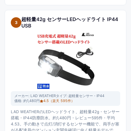
超軽量42g センサーLEDヘッドライト IP44
3
USB
メーカー:
LAD WEATHER
タイプ:
超軽量センサー・IP44
価格:
約1,480円
4.5
（楽天
595
件）
LAD WEATHERのLEDヘッドライト、超軽量42g・センサー
搭載・IP44防塵防水。約1,480円・レビュー595件・平均
4.53。手の動きで点灯/消灯するセンサー機能で、両手が塞
がる配達員のマンション玄関先確認に向く軽量モデルで