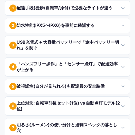
配達手段(徒歩/自転車/原付)で必要なライトが違う
1
防水性能(IPX5〜IPX6)を事前に確認する
2
USB充電式 + 大容量バッテリーで「途中バッテリー切
3
れ」を防ぐ
「ハンズフリー操作」と「センサー点灯」で配達効率
4
が上がる
被視認性(自分が見られる)も配達員の安全装備
5
上位対決: 自転車前後セット(1位) vs 自動点灯モデル(2
6
位)
明るさ(ルーメン)の使い分けと過剰スペックの落とし
7
穴