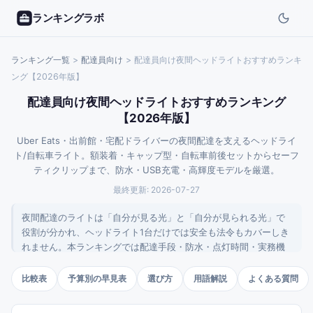
ランキングラボ
ランキング一覧
>
配達員
向け
>
配達員向け夜間ヘッドライトおすすめランキ
ング【2026年版】
配達員向け夜間ヘッドライトおすすめランキング
【2026年版】
Uber Eats・出前館・宅配ドライバーの夜間配達を支えるヘッドライ
ト/自転車ライト。額装着・キャップ型・自転車前後セットからセーフ
ティクリップまで、防水・USB充電・高輝度モデルを厳選。
最終更新:
2026-07-27
夜間配達のライトは「自分が見る光」と「自分が見られる光」で
役割が分かれ、ヘッドライト1台だけでは安全も法令もカバーしき
れません。本ランキングでは配達手段・防水・点灯時間・実務機
能を軸に、配達員向けの10品を比較します。フロントとリアを組
み合わせる前提で選ぶのが要点です。
比較表
予算別の早見表
選び方
用語解説
よくある質問