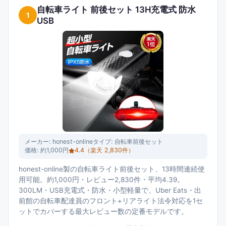
自転車ライト 前後セット 13H充電式 防水
1
USB
メーカー:
honest-online
タイプ:
自転車前後セット
価格:
約1,000円
4.4
（楽天
2,830
件）
honest-online製の自転車ライト前後セット、13時間連続使
用可能。約1,000円・レビュー2,830件・平均4.39。
300LM・USB充電式・防水・小型軽量で、Uber Eats・出
前館の自転車配達員のフロント+リアライト法令対応を1セ
ットでカバーする最大レビュー数の定番モデルです。