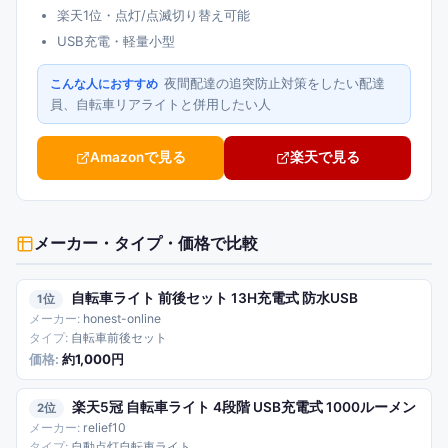
楽天1位・点灯/点滅切り替え可能
USB充電・軽量小型
夜間配達の追突防止対策をしたい配達
こんな人におすすめ
員、自転車リアライトと併用したい人
Amazonで見る
楽天で見る
メーカー・タイプ・価格
で比較
自転車ライト 前後セット 13H充電式 防水USB
1
honest-online
自転車前後セット
約1,000円
楽天5冠 自転車ライト 4段階 USB充電式 1000ルーメン
2
relief10
自動点灯自転車ライト