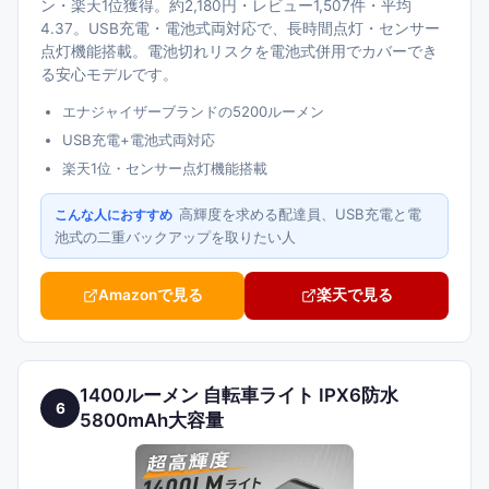
ン・楽天1位獲得。約2,180円・レビュー1,507件・平均
4.37。USB充電・電池式両対応で、長時間点灯・センサー
点灯機能搭載。電池切れリスクを電池式併用でカバーでき
る安心モデルです。
エナジャイザーブランドの5200ルーメン
USB充電+電池式両対応
楽天1位・センサー点灯機能搭載
高輝度を求める配達員、USB充電と電
こんな人におすすめ
池式の二重バックアップを取りたい人
Amazonで見る
楽天で見る
1400ルーメン 自転車ライト IPX6防水
6
5800mAh大容量