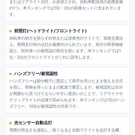
またはリアライト点灯」が必須とされ、自転車配達員の必携装備
の1つ。本ランキングでは1位・2位の前後セットに含まれていま
す。
前照灯(ヘッドライト/フロントライト)
自転車の前方を照らす白色または淡黄色のライトで、道路交通法
上、夜間走行時の点灯が義務付けられています。前方の障害物確
認と、対向者への被視認の両方を担います。本ランキングでは1
位・2位のフロントライトがこれに該当します。
ハンズフリー/被視認性
ハンズフリーは額や帽子に固定して両手を空けたまま使える方式
を指し、荷物を持ったままの配達で重宝します。被視認性は自分
が周囲から見つけてもらいやすい度合いのことで、リアライトや
クリップライトの点滅で高められます。本ランキングは7位がハン
ズフリー、10位が被視認性の代表です。
光センサー自動点灯
周囲の明るさを感知し、暗くなると自動でライトを点灯する機