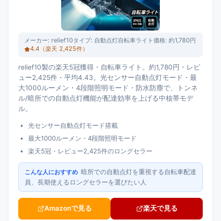
メーカー:
relief10
タイプ:
自動点灯自転車ライト
価格:
約1,780円
4.4
（楽天
2,425
件）
relief10製の楽天5冠獲得・自転車ライト。約1,780円・レビ
ュー2,425件・平均4.43。光センサー自動点灯モード・最
大1000ルーメン・4段階照明モード・防水防塵で、トンネ
ル/暗所での自動点灯機能が配達効率を上げる中核帯モデ
ル。
光センサー自動点灯モード搭載
最大1000ルーメン・4段階照明モード
楽天5冠・レビュー2,425件のロングセラー
暗所での自動点灯を重視する自転車配達
こんな人におすすめ
員、長期使えるロングセラーを選びたい人
Amazonで見る
楽天で見る