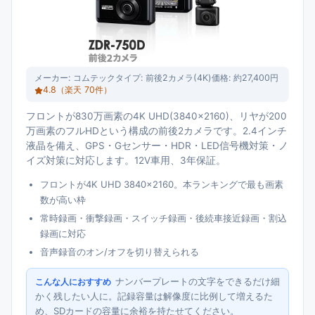
メーカー:
コムテック
タイプ:
前後2カメラ(4K)
価格:
約27,400円
4.8
（楽天
70
件）
フロントが830万画素の4K UHD(3840×2160)、リヤが200
万画素のフルHDという構成の前後2カメラです。2.4インチ
液晶を備え、GPS・Gセンサー・HDR・LED信号機対策・ノ
イズ対策に対応します。12V車用、3年保証。
フロントが4K UHD 3840×2160。本ランキングで最も画素
数が高い枠
常時録画・衝撃録画・スイッチ録画・後続車接近録画・割込
録画に対応
音声録音のオン/オフを切り替えられる
ナンバープレートの文字をできるだけ細
こんな人におすすめ
かく残したい人に。記録容量は解像度に比例して増えるた
め、SDカードの容量に余裕を持たせてください。