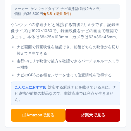
メーカー:
ケンウッド
タイプ:
ナビ連携型(前後2カメラ)
価格:
約36,800円
3.8
（楽天
5
件）
ケンウッドの彩速ナビと連携する前後2カメラです。記録画
像サイズは1920×1080で、録画映像をナビの画面で確認で
きます。本体は68×25×103mm、カメラは63×39×46mm。
ナビ画面で録画映像を確認でき、前後どちらの映像かを切り
替えて再生できる
走行中にリヤ映像で後方を確認できるバーチャルルームミラ
ー機能
ナビのGPSと各種センサーを使って位置情報を取得する
対応する彩速ナビを載せている車に。ナ
こんな人におすすめ
ビ連携が前提の製品なので、非対応車では利点が生きませ
ん。
Amazonで見る
楽天で見る