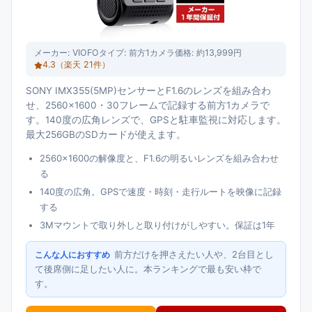
メーカー:
VIOFO
タイプ:
前方1カメラ
価格:
約13,999円
4.3
（楽天
21
件）
SONY IMX355(5MP)センサーとF1.6のレンズを組み合わ
せ、2560×1600・30フレームで記録する前方1カメラで
す。140度の広角レンズで、GPSと駐車監視に対応します。
最大256GBのSDカードが使えます。
2560×1600の解像度と、F1.6の明るいレンズを組み合わせ
る
140度の広角。GPSで速度・時刻・走行ルートを映像に記録
する
3Mマウントで取り外しと取り付けがしやすい。保証は1年
前方だけを押さえたい人や、2台目とし
こんな人におすすめ
て後席側に足したい人に。本ランキングで最も安い枠で
す。