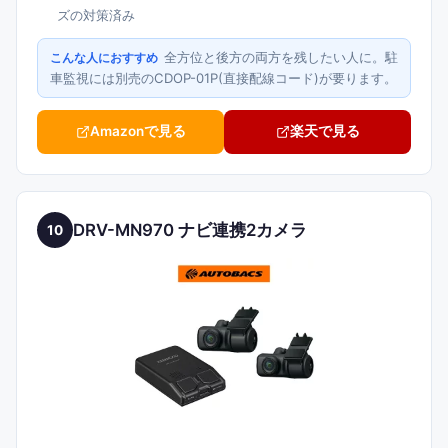
ズの対策済み
全方位と後方の両方を残したい人に。駐
こんな人におすすめ
車監視には別売のCDOP-01P(直接配線コード)が要ります。
Amazonで見る
楽天で見る
DRV-MN970 ナビ連携2カメラ
10