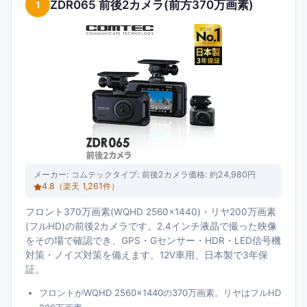
ZDR065 前後2カメラ(前方370万画素)
1
メーカー:
コムテック
タイプ:
前後2カメラ
価格:
約24,980円
4.8
（楽天
1,261
件）
フロント370万画素(WQHD 2560×1440)・リヤ200万画素
(フルHD)の前後2カメラです。2.4インチ液晶で撮った映像
をその場で確認でき、GPS・Gセンサー・HDR・LED信号機
対策・ノイズ対策を備えます。12V車用、日本製で3年保
証。
フロントがWQHD 2560×1440の370万画素。リヤはフルHD