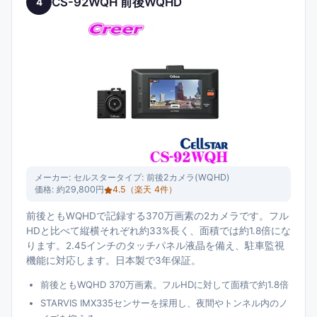
CS-92WQH 前後WQHD
4
メーカー:
セルスター
タイプ:
前後2カメラ(WQHD)
価格:
約29,800円
4.5
（楽天
4
件）
前後ともWQHDで記録する370万画素の2カメラです。フル
HDと比べて縦横それぞれ約33%長く、面積では約1.8倍にな
ります。2.45インチのタッチパネル液晶を備え、駐車監視
機能に対応します。日本製で3年保証。
前後ともWQHD 370万画素。フルHDに対して面積で約1.8倍
STARVIS IMX335センサーを採用し、夜間やトンネル内のノ