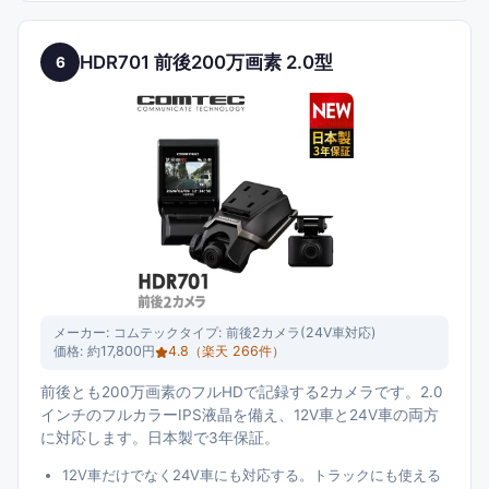
HDR701 前後200万画素 2.0型
6
メーカー:
コムテック
タイプ:
前後2カメラ(24V車対応)
価格:
約17,800円
4.8
（楽天
266
件）
前後とも200万画素のフルHDで記録する2カメラです。2.0
インチのフルカラーIPS液晶を備え、12V車と24V車の両方
に対応します。日本製で3年保証。
12V車だけでなく24V車にも対応する。トラックにも使える