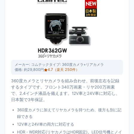
メーカー:
コムテック
タイプ:
360度カメラ+リアカメラ
価格:
約29,800円
4.7
（楽天
250
件）
360度カメラとリヤカメラを組み合わせ、前後左右を記録
するタイプです。フロント340万画素・リヤ200万画素
で、2.4インチ液晶を備えます。12V車と24V車に対応し、
日本製で3年保証。
360度カメラに加えてリヤカメラを持つため、後方も別に記
録できる
12V車と24V車の両方に対応する
HDR・WDR対応(リヤカメラはHDR固定)。LED信号機とノイ