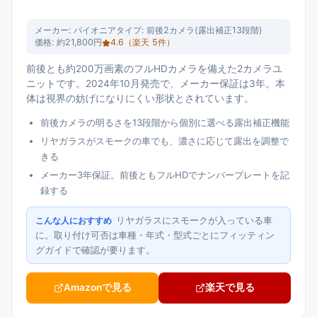
メーカー:
パイオニア
タイプ:
前後2カメラ(露出補正13段階)
価格:
約21,800円
4.6
（楽天
5
件）
前後とも約200万画素のフルHDカメラを備えた2カメラユ
ニットです。2024年10月発売で、メーカー保証は3年。本
体は視界の妨げになりにくい形状とされています。
前後カメラの明るさを13段階から個別に選べる露出補正機能
リヤガラスがスモークの車でも、濃さに応じて露出を調整で
きる
メーカー3年保証。前後ともフルHDでナンバープレートを記
録する
リヤガラスにスモークが入っている車
こんな人におすすめ
に。取り付け可否は車種・年式・型式ごとにフィッティン
グガイドで確認が要ります。
Amazonで見る
楽天で見る