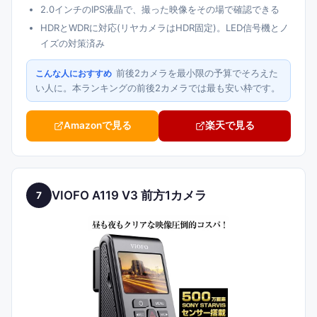
2.0インチのIPS液晶で、撮った映像をその場で確認できる
HDRとWDRに対応(リヤカメラはHDR固定)。LED信号機とノ
イズの対策済み
前後2カメラを最小限の予算でそろえた
こんな人におすすめ
い人に。本ランキングの前後2カメラでは最も安い枠です。
Amazonで見る
楽天で見る
VIOFO A119 V3 前方1カメラ
7