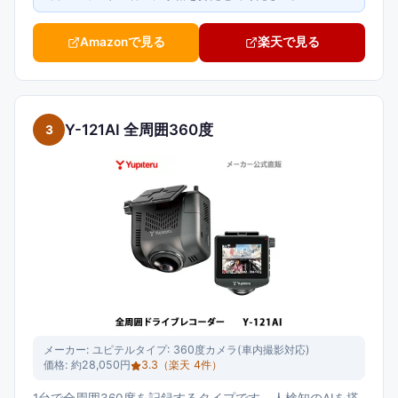
Amazonで見る
楽天で見る
Y-121AI 全周囲360度
3
メーカー:
ユピテル
タイプ:
360度カメラ(車内撮影対応)
価格:
約28,050円
3.3
（楽天
4
件）