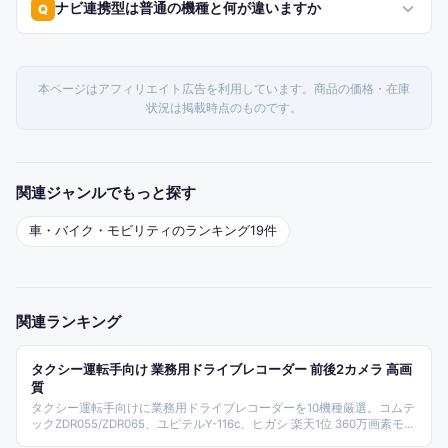
ナビ連携型は普通の機種と何が違いますか
Q
本ページはアフィリエイト広告を利用しています。商品の価格・在庫
状況は掲載時点のものです。
関連ジャンルでもっと探す
車・バイク・モビリティ
のランキング
19
件
関連ランキング
タクシー運転手向け 業務用ドライブレコーダー 前後2カメラ 高画
質
タクシー運転手向けに業務用ドライブレコーダーを10機種厳選。コムテ
ックZDR055/ZDR065、ユピテルY-116c、ヒガシ 楽天1位 360万画素モデ
ル、ASKRTECH Anero、KIMIPLUS/レインボー商事のミラー型まで網