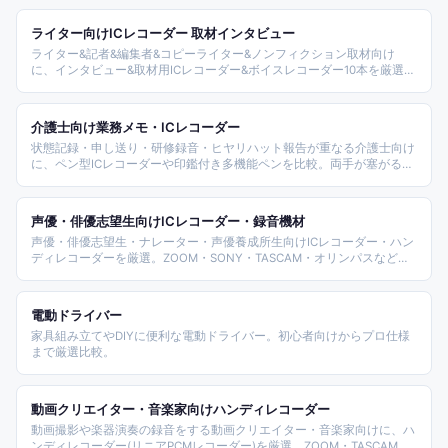
羅。前後2カメラ・SONYセンサー・駐車監視・夜間赤外線などタクシ
ー業務に必要な機能で選定した。
ライター向けICレコーダー 取材インタビュー
ライター&記者&編集者&コピーライター&ノンフィクション取材向け
に、インタビュー&取材用ICレコーダー&ボイスレコーダー10本を厳選。
TOKAIZ&QZT ペン型&64GB長時間&Hiromi&ホビナビ&マンツウ&Deli
shop&HRK問屋まで価格&用途別カバー。
介護士向け業務メモ・ICレコーダー
状態記録・申し送り・研修録音・ヒヤリハット報告が重なる介護士向け
に、ペン型ICレコーダーや印鑑付き多機能ペンを比較。両手が塞がる現
場でも記録を残せる道具を整理しました。
声優・俳優志望生向けICレコーダー・録音機材
声優・俳優志望生・ナレーター・声優養成所生向けICレコーダー・ハン
ディレコーダーを厳選。ZOOM・SONY・TASCAM・オリンパスなど主
要ブランドの音質・録音時間・操作性を比較したランキング。
電動ドライバー
家具組み立てやDIYに便利な電動ドライバー。初心者向けからプロ仕様
まで厳選比較。
動画クリエイター・音楽家向けハンディレコーダー
動画撮影や楽器演奏の録音をする動画クリエイター・音楽家向けに、ハ
ンディレコーダー(リニアPCMレコーダー)を厳選。ZOOM・TASCAM・