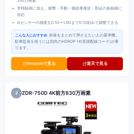
200万画素
常時録画に加え、衝撃・手動・後続車接近・割込の各録画に
対応
Gセンサーの感度を0.1G〜1.0Gまで0.1G刻みで調整できる
前後をまとめて押さえたい人の基準機。
こんな人におすすめ
駐車監視を使うには別売のHDROP-14(直接配線コード)が要
ります。
Amazonで見る
楽天で見る
ZDR-750D 4K前方830万画素
2