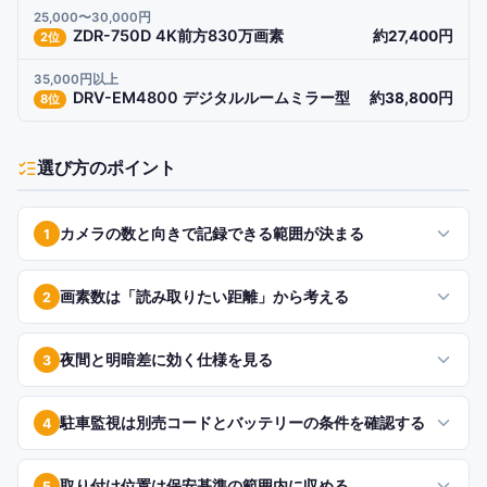
25,000〜30,000円
ZDR-750D 4K前方830万画素
約27,400円
2
位
35,000円以上
DRV-EM4800 デジタルルームミラー型
約38,800円
8
位
選び方のポイント
カメラの数と向きで記録できる範囲が決まる
1
画素数は「読み取りたい距離」から考える
2
夜間と明暗差に効く仕様を見る
3
駐車監視は別売コードとバッテリーの条件を確認する
4
取り付け位置は保安基準の範囲内に収める
5