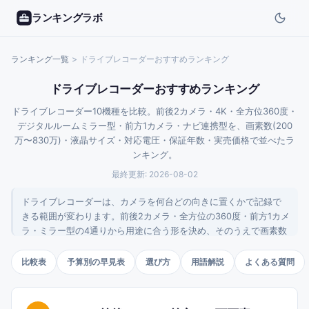
ランキングラボ
ランキング一覧
>
ドライブレコーダーおすすめランキング
ドライブレコーダーおすすめランキング
ドライブレコーダー10機種を比較。前後2カメラ・4K・全方位360度・
デジタルルームミラー型・前方1カメラ・ナビ連携型を、画素数(200
万〜830万)・液晶サイズ・対応電圧・保証年数・実売価格で並べたラ
ンキング。
最終更新:
2026-08-02
ドライブレコーダーは、カメラを何台どの向きに置くかで記録で
きる範囲が変わります。前後2カメラ・全方位の360度・前方1カメ
ラ・ミラー型の4通りから用途に合う形を決め、そのうえで画素数
と駐車監視の条件を見るのが選びやすい順序です。本ランキング
では10機種を実売価格と公表仕様で比較しました。
比較表
予算別の早見表
選び方
用語解説
よくある質問