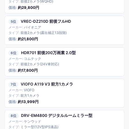
前後2カメラ(WQHD)
約29,800円
VREC-DZ210D 前後フルHD
5
パイオニア
前後2カメラ(露出補正13段階)
約21,800円
HDR701 前後200万画素 2.0型
6
コムテック
前後2カメラ(24V車対応)
約17,800円
VIOFO A119 V3 前方1カメラ
7
VIOFO
前方1カメラ
約13,999円
DRV-EM4800 デジタルルームミラー型
8
ケンウッド
ミラー型(12V型IPS液晶)