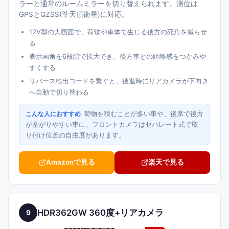
ラーと通常のルームミラーを切り替えられます。測位は
GPSとQZSS(準天頂衛星)に対応。
12V型の大画面で、荷物や車体で生じる後方の死角を減らせ
る
表示画角を6段階で拡大でき、後方車との距離感をつかみや
すくする
リバース検出コードを繋ぐと、後退時にリアカメラが下向き
へ自動で切り替わる
荷物を積むことが多い車や、後席で後方
こんな人におすすめ
が塞がりやすい車に。フロントカメラはセパレート式で取
り付け位置の自由度があります。
Amazonで見る
楽天で見る
HDR362GW 360度+リアカメラ
9