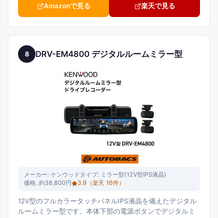
Amazonで見る
楽天で見る
DRV-EM4800 デジタルルームミラー型
8
メーカー:
ケンウッド
タイプ:
ミラー型(12V型IPS液晶)
価格:
約38,800円
3.9
（楽天
16
件）
12V型のフルカラータッチパネルIPS液晶を備えたデジタル
ルームミラー型です。本体下部の電源ボタンでデジタルミ