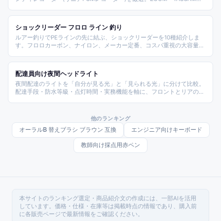
SONY・Roland・OLYMPUSなど実在メーカーの、多トラックの本格録
音型、取材向けの軽量型、ハイレゾ高音質型を用途別に比較しました。
トラック数や音質、マイク性能を基準にまとめています。
ショックリーダー フロロ ライン 釣り
ルアー釣りでPEラインの先に結ぶ、ショックリーダーを10種紹介しま
す。フロロカーボン、ナイロン、メーカー定番、コスパ重視の大容量な
ど、釣り方や狙う魚に合わせて選ぶポイントもまとめました。
配達員向け夜間ヘッドライト
夜間配達のライトを「自分が見る光」と「見られる光」に分けて比較。
配達手段・防水等級・点灯時間・実務機能を軸に、フロントとリアの組
み合わせで安全と法令の両方をカバーします。
他のランキング
オーラルB 替えブラシ ブラウン 互換
エンジニア向けキーボード
教師向け採点用赤ペン
本サイトのランキング選定・商品紹介文の作成には、一部AIを活用
しています。価格・仕様・在庫等は掲載時点の情報であり、購入前
に各販売ページで最新情報をご確認ください。