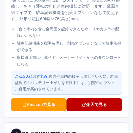
1台で全周囲360度を記録するタイプです。人検知のAIを搭
載し、あおり運転の抑止と車内撮影に対応します。電源直
結タイプで、駐車記録機能を別売オプションなしで使えま
す。外形寸法は69(幅)×76(高さ)mm。
1台で車内を含む全周囲を記録できるため、リヤカメラの配
線がいらない
駐車記録機能を標準装備し、別売オプションなしで駐車監視
ができる
取扱説明書は付属せず、メーカーサイトからのダウンロード
になる
後席や車内の様子も残したい人に。駐車
こんな人におすすめ
監視でのバッテリー上がりを避けるには、別売のオプショ
ン併用が案内されています。
Amazonで見る
楽天で見る