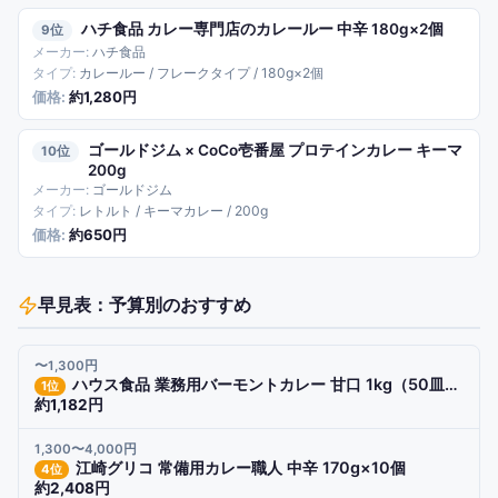
ハチ食品 カレー専門店のカレールー 中辛 180g×2個
9
ハチ食品
カレールー / フレークタイプ / 180g×2個
約1,280円
ゴールドジム × CoCo壱番屋 プロテインカレー キーマ
10
200g
ゴールドジム
レトルト / キーマカレー / 200g
約650円
早見表：予算別のおすすめ
〜1,300円
ハウス食品 業務用バーモントカレー 甘口 1kg（50皿分）
1
位
約1,182円
1,300〜4,000円
江崎グリコ 常備用カレー職人 中辛 170g×10個
4
位
約2,408円