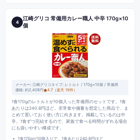
江崎グリコ 常備用カレー職人 中辛 170g×10
4
個
メーカー:
江崎グリコ
タイプ:
レトルト / 170g×10個 / 常備用
価格:
約2,408円
4.7
（楽天
19
件）
1食170gのレトルトが10個入った常備用のセットです。1食
あたりは240.8円ほど。非常食や備蓄を想定した商品で、ま
とめて置いておく使い方に向きます。掲載しているのは中
辛。1食ずつ完結するので、家族で食べる時間がずれる場合
にも扱いやすい構成です。
1食170gが10個入りで、1食あたり240.8円ほど