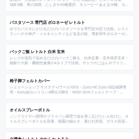
S&B 9種、青の洞窟、にしきや40種選択、キユーピー あえる14種、ヨコ
イあんかけまでブランド・タイプ別に紹介。
パスタソース 専門店 ボロネーゼ レトルト
ゆでたパスタにかけるだけのパスタソースを専門店10店で比較。レスト
ランハチや神戸・イルキャンティなど名店の味、博多和牛ボロネーゼや
森のきのこのご当地・素材もの、にしきや・ピエトロ・青の洞窟・サン
クゼールの定番ブランドまで整理。味のタイプ(ボロネーゼ・ペペロン
チーノ)・レトルト/冷凍・専門店を比べ、パスタソース選びを助ける。
パックご飯 レトルト 白米 玄米
レンジや湯煎で温めるだけのパックご飯を、白米定番・玄米発芽玄米・
雑穀十六穀・機能性健康の4タイプで比較。サトウのごはんやアイリス
オーヤマなど主要ブランドの容量や原料米、栄養の違いを整理し、用途
に合う一品選びを助けます。
椅子脚フェルトカバー
シェリーショップ サステナ+/ウール100%・Zutto NE Zutto 6冠/細脚専
用・Natty&Coシリコン4脚分/2脚分・WISH SUNフェルトテープ・
MONO KOTO DEPT・Ezprotekt細脚高耐久・Nature lifeキャスタースト
ッパー・しあわせ生活館テープなど、椅子脚カバー商品を素材タイプ別
に比較したランキングです。
オイルスプレーボトル
ノンフライヤー調理やフライパン調理で油を薄く広げたい人向けに、オ
イルスプレーボトルを容量、噴霧の細かさ、液だれ対策、ガラス容器の
扱いやすさで比較します。