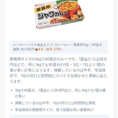
メーカー:
ハウス食品
タイプ:
カレールー / 業務用1kg / 40皿分
価格:
約1,182円
4.8
（楽天
27
件）
業務用サイズの1kgで40皿分のルーです。1皿あたりは29.6
円ほどで、同じ1kgでも50皿分の1位・3位・7位より1皿の
量が多い計算になります。掲載しているのは中辛。常温保
存で、1位の甘口と対照的にスパイスを効かせた系統にあた
ります。
1kgで40皿分、1皿あたり29.6円ほど。同じ1kgでも1皿の量
が多い
掲載しているのは中辛。1位の甘口とは対照的な系統
常温保存の業務用サイズ。使う頻度が高い家庭向け