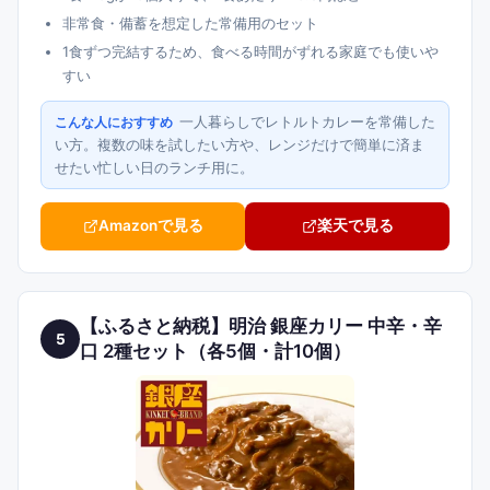
非常食・備蓄を想定した常備用のセット
1食ずつ完結するため、食べる時間がずれる家庭でも使いや
すい
一人暮らしでレトルトカレーを常備した
こんな人におすすめ
い方。複数の味を試したい方や、レンジだけで簡単に済ま
せたい忙しい日のランチ用に。
Amazonで見る
楽天で見る
【ふるさと納税】明治 銀座カリー 中辛・辛
5
口 2種セット（各5個・計10個）