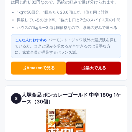
は同じ約1,182円なので、系統の好みで選び分けられます。
1kgで50皿分、1皿あたり23.6円ほど。1位と同じ計算
掲載しているのは中辛。1位の甘口と2位のスパイス系の中間
ハウスの1kgルー3点は同価格なので、系統の好みで選べる
バーモント・ジャワ以外の選択肢を探し
こんな人におすすめ
ている方。コクと深みを求めるが辛すぎるのは苦手な方
に。家族全員が満足するバランス派。
Amazonで見る
楽天で見る
大塚食品 ボンカレーゴールド 中辛 180g 1ケ
8
ース（30個）