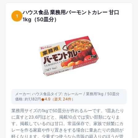
ハウス食品 業務用バーモントカレー 甘口
1
1kg（50皿分）
メーカー:
ハウス食品
タイプ:
カレールー / 業務用1kg / 50皿分
価格:
約1,182円
4.9
（楽天
24
件）
業務用サイズの1kgで50皿分が作れるルーです。1皿あたり
に直すと23.6円ほどと、掲載10点では安い部類になりま
す。掲載しているのは甘口。常温保存で、家族で頻繁にカ
レーを作る家庭や作り置きをする場合に量あたりの負担が
軽くなります。少量ずつ使うなら市販の箱入りのほうが管