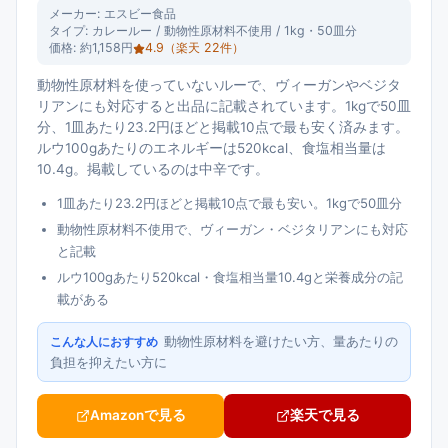
メーカー:
エスビー食品
タイプ:
カレールー / 動物性原材料不使用 / 1kg・50皿分
価格:
約1,158円
4.9
（楽天
22
件）
動物性原材料を使っていないルーで、ヴィーガンやベジタ
リアンにも対応すると出品に記載されています。1kgで50皿
分、1皿あたり23.2円ほどと掲載10点で最も安く済みます。
ルウ100gあたりのエネルギーは520kcal、食塩相当量は
10.4g。掲載しているのは中辛です。
1皿あたり23.2円ほどと掲載10点で最も安い。1kgで50皿分
動物性原材料不使用で、ヴィーガン・ベジタリアンにも対応
と記載
ルウ100gあたり520kcal・食塩相当量10.4gと栄養成分の記
載がある
動物性原材料を避けたい方、量あたりの
こんな人におすすめ
負担を抑えたい方に
Amazonで見る
楽天で見る