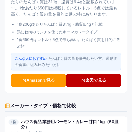
たりのたんぱく質は31.1g、脂質は6.4gと記載されていま
す。1食あたり650円は掲載しているレトルト5点では最も
高く、たんぱく質の量を目的に選ぶ枠にあたります。
1食200gあたりたんぱく質31.1g・脂質6.4gと記載
鶏むね肉のミンチを使ったキーマカレータイプ
1食650円はレトルト5点で最も高い。たんぱく質を目的に選
ぶ枠
たんぱく質の量を優先したい方、運動後
こんな人におすすめ
の食事に組み込みたい方に
Amazonで見る
楽天で見る
メーカー・タイプ・価格で比較
ハウス食品 業務用バーモントカレー 甘口 1kg（50皿
1
分）