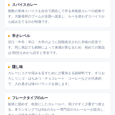
スパイスカレー
複数の単体スパイスを自分で調合して作る本格派カレーの総称で
す。大阪発祥のブームが全国へ波及し、ルーを使わずスパイスか
ら組み立てるのが特徴です。
辛さレベル
甘口・中辛・辛口・大辛のように段階表示された辛味の目安で
す。同じ表記でも銘柄によって体感が異なるため、初めての製品
は1段控えめから試すと安全です。
隠し味
カレーにコクや深みを足すために少量加える副材料です。すりお
ろしリンゴ・はちみつ・チョコレート・コーヒーなどが代表的
で、入れ過ぎは味のバランスを崩します。
フレークタイプのルー
板状に固めず、粒状にしたカレールー。溶けやすく少量ずつ使え
る。本ランキングでは9位のカレー専門店のカレールーが該当し、
チャック付きの袋に入っている。