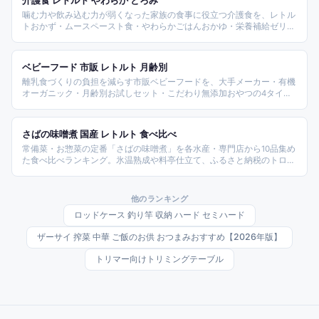
介護食 レトルト やわらか とろみ
噛む力や飲み込む力が弱くなった家族の食事に役立つ介護食を、レトル
トおかず・ムースペースト食・やわらかごはんおかゆ・栄養補給ゼリー
の4タイプで比較。キューピーやホリカフーズ、大和製罐など主要ブラ
ンドの区分やかたさの違いを整理しました。
ベビーフード 市販 レトルト 月齢別
離乳食づくりの負担を減らす市販ベビーフードを、大手メーカー・有機
オーガニック・月齢別お試しセット・こだわり無添加おやつの4タイプ
で比較。和光堂やキユーピー、ピジョンなど主要ブランドの月齢対応や
形状、素材の違いを整理しました。
さばの味噌煮 国産 レトルト 食べ比べ
常備菜・お惣菜の定番「さばの味噌煮」を各水産・専門店から10品集め
た食べ比べランキング。氷温熟成や料亭仕立て、ふるさと納税のトロさ
ばフィレ、減塩タイプ、レンジで温めるレトルトまで、国産さばを使っ
た味噌煮を製法・タイプ別に選べるよう紹介する。
他のランキング
ロッドケース 釣り竿 収納 ハード セミハード
ザーサイ 搾菜 中華 ご飯のお供 おつまみおすすめ【2026年版】
トリマー向けトリミングテーブル