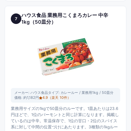
ハウス食品 業務用こくまろカレー 中辛
7
1kg（50皿分）
メーカー:
ハウス食品
タイプ:
カレールー / 業務用1kg / 50皿分
価格:
約1,182円
4.9
（楽天
10
件）
業務用サイズの1kgで50皿分のルーです。1皿あたりは23.6
円ほどで、1位のバーモントと同じ計算になります。掲載し
ているのは中辛。常温保存で、1位の甘口・2位のスパイス
系に対して中間の位置づけにあたります。3種類の1kgルー