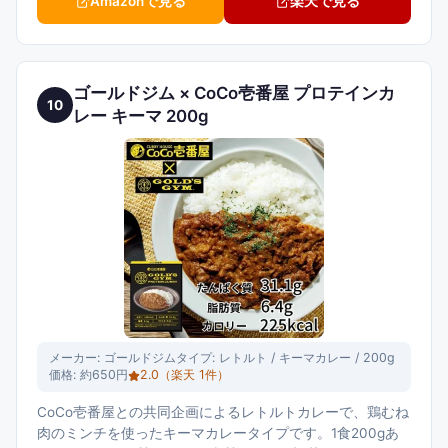
Amazonで見る
楽天で見る
ゴールドジム × CoCo壱番屋 プロテインカ
10
レー キーマ 200g
メーカー:
ゴールドジム
タイプ:
レトルト / キーマカレー / 200g
価格:
約650円
2.0
（楽天
1
件）
CoCo壱番屋との共同企画によるレトルトカレーで、鶏むね
肉のミンチを使ったキーマカレータイプです。1食200gあ