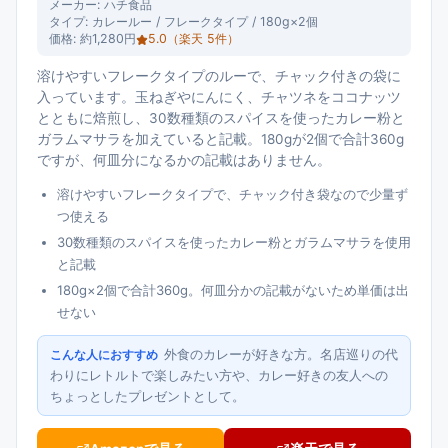
メーカー:
ハチ食品
タイプ:
カレールー / フレークタイプ / 180g×2個
価格:
約1,280円
5.0
（楽天
5
件）
溶けやすいフレークタイプのルーで、チャック付きの袋に
入っています。玉ねぎやにんにく、チャツネをココナッツ
とともに焙煎し、30数種類のスパイスを使ったカレー粉と
ガラムマサラを加えていると記載。180gが2個で合計360g
ですが、何皿分になるかの記載はありません。
溶けやすいフレークタイプで、チャック付き袋なので少量ず
つ使える
30数種類のスパイスを使ったカレー粉とガラムマサラを使用
と記載
180g×2個で合計360g。何皿分かの記載がないため単価は出
せない
外食のカレーが好きな方。名店巡りの代
こんな人におすすめ
わりにレトルトで楽しみたい方や、カレー好きの友人への
ちょっとしたプレゼントとして。