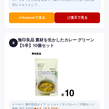
沢レトルトとして。
Amazonで見る
楽天で見る
無印良品 素材を生かしたカレー グリーン
6
【5辛】10個セット
メーカー:
無印良品
タイプ:
レトルト / タイカレー / 10個セット
価格:
約3,320円
4.8
（楽天
69
件）