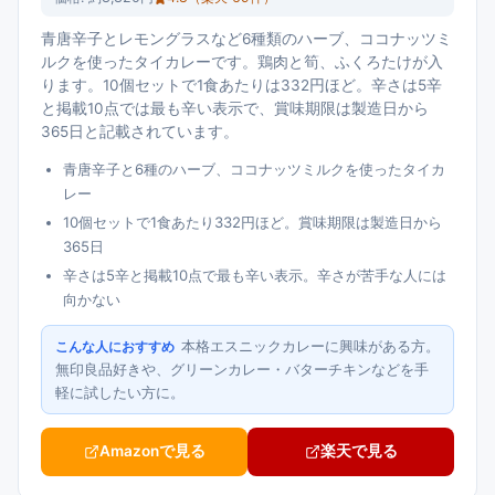
青唐辛子とレモングラスなど6種類のハーブ、ココナッツミ
ルクを使ったタイカレーです。鶏肉と筍、ふくろたけが入
ります。10個セットで1食あたりは332円ほど。辛さは5辛
と掲載10点では最も辛い表示で、賞味期限は製造日から
365日と記載されています。
青唐辛子と6種のハーブ、ココナッツミルクを使ったタイカ
レー
10個セットで1食あたり332円ほど。賞味期限は製造日から
365日
辛さは5辛と掲載10点で最も辛い表示。辛さが苦手な人には
向かない
本格エスニックカレーに興味がある方。
こんな人におすすめ
無印良品好きや、グリーンカレー・バターチキンなどを手
軽に試したい方に。
Amazonで見る
楽天で見る