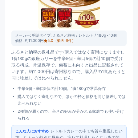
メーカー:
明治
タイプ:
ふるさと納税 / レトルト / 180g×10個
価格:
約11,000円
5.0
（楽天
6
件）
ふるさと納税の返礼品です(購入ではなく寄附になります)。
1食180gの銀座カリーを中辛5個・辛口5個の計10個で受け
取る構成。常温保存で、備蓄にも向くと出品に記載されて
います。約11,000円は寄附額なので、購入品の1食あたりと
同じ物差しでは比べられません。
中辛5個・辛口5個の計10個。1食180gで常温保存
購入ではなく寄附なので、ほかの枠と価格を同じ物差しでは
比べられない
2種類が届くので、辛さの好みが分かれる家庭でも使い分け
られる
レトルトカレーの中でも質を重視したい
こんな人におすすめ
方。ちょっと特別な昼食や、疲れて料理したくない夜の贅