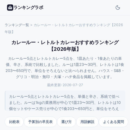
ランキングラボ
ランキング一覧
>
カレールー・レトルトカレーおすすめランキング【2026
年版】
カレールー・レトルトカレーおすすめランキング
【2026年版】
カレールー5点とレトルトカレー5点を、1皿あたり・1食あたりの単
価、辛さ、系統で比較しました。ルーは1皿23〜30円、レトルトは1食
203〜650円で、単位をそろえないと比べられません。ハウス・S&B・
グリコ・明治・無印・大塚・ハチ食品を掲載しています。
最終更新:
2026-07-27
カレールー5点とレトルトカレー5点を、単価と辛さ、系統で並べ
ました。ルーは1kgの業務用が中心で1皿23〜30円、レトルトは10
個セットやケース売りが中心で1食203〜650円と、単位をそろえ
ないと比べられません。まず作り方をルーかレトルトかで決め、
そのうえで単価と辛さを見る順序が分かりやすいです。
比較表
予算別の早見表
選び方
用語解説
よくある質問