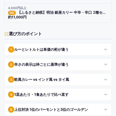
4,000円以上
【ふるさと納税】明治 銀座カリー 中辛・辛口 2種セット（各5個・計10個）
5
位
約11,000円
選び方のポイント
ルーとレトルトは単価の桁が違う
1
辛さの表示は枠ごとに基準が違う
2
欧風カレー vs インド風 vs タイ風
3
1皿あたり・1食あたりで比べ直す
4
上位対決 1位のバーモントと3位のゴールデン
5