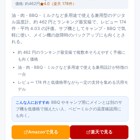
価格:
約462円
4.0
（楽天
178
件）
油・肉・BBQ・ミルクなど多用途で使える兼用型のデジタ
ル温度計。約 462 円とランキング最安級で、レビュー 174
件・平均 4.03 の評価。サブ機としてキャンプ・BBQ で気
軽に使い、メイン機の故障時のバックアップにも向くとさ
れる。
約 462 円のランキング最安級で複数本そろえやすく予備に
も向く価格
油・肉・BBQ・ミルクなど多用途で使える兼用設計が特徴の
一台
レビュー 174 件と低価格帯ながら一定の支持を集める汎用モ
デル
BBQ やキャンプ用にメインとは別のサ
こんな人におすすめ
ブ機を低価格で揃えたい人、ベビーミルクの温度確認用に
も向く。
Amazonで見る
楽天で見る