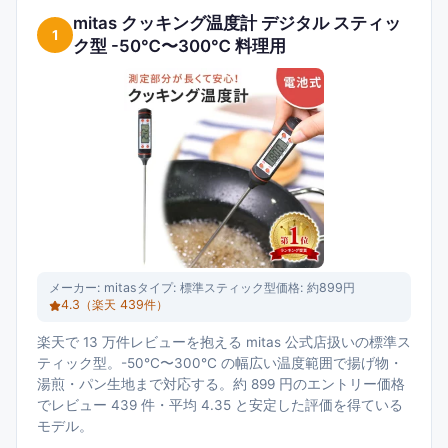
mitas クッキング温度計 デジタル スティッ
1
ク型 -50℃〜300℃ 料理用
メーカー:
mitas
タイプ:
標準スティック型
価格:
約899円
4.3
（楽天
439
件）
楽天で 13 万件レビューを抱える mitas 公式店扱いの標準ス
ティック型。-50℃〜300℃ の幅広い温度範囲で揚げ物・
湯煎・パン生地まで対応する。約 899 円のエントリー価格
でレビュー 439 件・平均 4.35 と安定した評価を得ている
モデル。