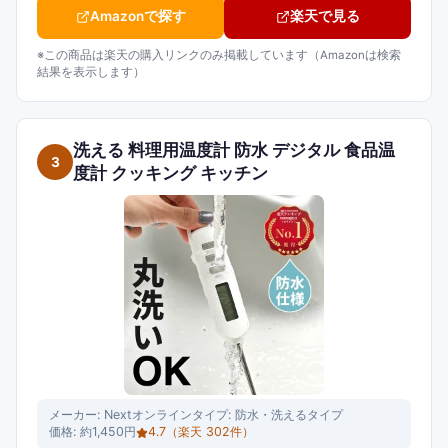
Amazonで探す
楽天で見る
※この商品は楽天の購入リンクのみ掲載しています（Amazonは検索
結果を表示します）
洗える 料理用温度計 防水 デジタル 食品温
3
度計 クッキング キッチン
メーカー:
Nextオンライン
タイプ:
防水・洗えるタイプ
価格:
約1,450円
4.7
（楽天
302
件）