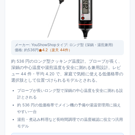
メーカー:
YouShowShop
タイプ:
ロング型 (深鍋・湯煎兼用)
価格:
約536円
4.2
（楽天
44
件）
約 536 円のロング型クッキング温度計。プローブが長く、
深鍋の中心温度や湯煎温度を安全に測れる兼用設計。レビ
ュー 44 件・平均 4.20 で、家庭で気軽に使える低価格帯の
選択肢として位置づけられるモデルとされる。
プローブが長いロング型で深鍋の中心温度を安全に測れる設
計とされる
約 536 円の低価格帯でメイン機の予備や湯温管理用に揃え
やすい一台
湯煎・煮込み料理など長時間調理での温度確認に役立つ汎用
モデル