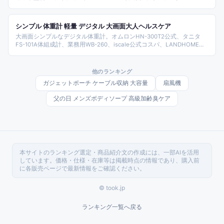
TONE)、東日・KTCのプロ向け、ソケット付きのコスパセットまで集め
た。締め付けトルクを正確に管理して安全にタイヤ交換できるよう、タ
イプと精度で選べるようまとめた。
シンプル 体重計 軽量 デジタル 大画面大人ヘルスケア
大画面シンプルなデジタル体重計。オムロンHN-300T2公式、タニタ
FS-101A体組成計、業務用WB-260、iscale公式コスパ、LANDHOME
1,280円入門、楽天1位AIスマホ連動、強化ガラス採用など、シンプル単
機能から体組成計まで用途で選びやすく整理しました。
他のランキング
ガジェットポーチ ケーブル収納 大容量
扇風機
父の日 メンズボディソープ 高級加齢臭ケア
本サイトのランキング選定・商品紹介文の作成には、一部AIを活用
しています。価格・仕様・在庫等は掲載時点の情報であり、購入前
に各販売ページで最新情報をご確認ください。
© took.jp
ランキング一覧へ戻る