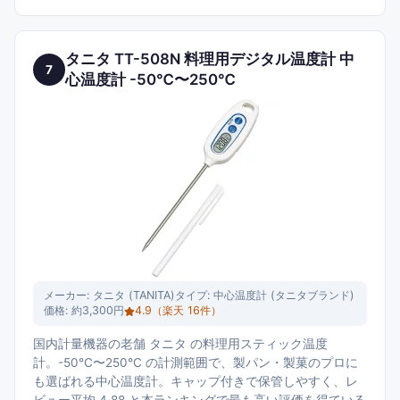
タニタ TT-508N 料理用デジタル温度計 中
7
心温度計 -50℃〜250℃
メーカー:
タニタ (TANITA)
タイプ:
中心温度計 (タニタブランド)
価格:
約3,300円
4.9
（楽天
16
件）
国内計量機器の老舗 タニタ の料理用スティック温度
計。-50℃〜250℃ の計測範囲で、製パン・製菓のプロに
も選ばれる中心温度計。キャップ付きで保管しやすく、レ