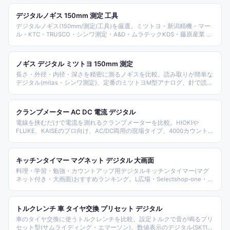
高生の部活まで、シーン別の選択肢を整理しています。
デジタルノギス 150mm 測定 工具
デジタルノギス(150mm/測定/工具)を厳選。ミツトヨ・新潟精機・マー
ル・KTC・TRUSCO・シンワ測定・A&D・ムラテックKDS・藤原産業 を
整理。
ノギス デジタル ミツトヨ 150mm 測定
長さ・外径・内径・深さを精密に測るノギスを比較。読み取りが簡単な
デジタル(mitas・シンワ測定)、定番のミツトヨM型アナログ、針で読む
ダイヤル、カーボン軽量や防水・防滴、携帯カード型まで集めた。DIY
や模型、釣り、機械加工など用途と精度で選べるようまとめた。
クランプメーター AC DC 電流 デジタル
電線を挟むだけで電流を測れるクランプメーターを比較。HIOKIや
FLUKE、KAISEのプロ向け、AC/DC両用の現場タイプ、4000カウントの
コスパデジタル、小型・手頃モデルまで集めた。電気工事やDIY、家電
の点検に、測れる電流やAC/DC対応で選べるようまとめた。
キッチンタイマー マグネット デジタル 大画面
料理・学習・勉強・カウントアップ用デジタルキッチンタイマー(マグ
ネット付き・大画面)おすすめランキング。L広場・Selectshop-one・霜
山・ドリテック・京童工房・TOGO POWER・Toffyなど10ブランド商品
を、サイズ(大画面)・機能(時計表示/カウントアップ/ストップウォッ
チ)・価格帯で比較します。
トルクレンチ 車 タイヤ交換 プリセット デジタル
車のタイヤ交換に使うトルクレンチを比較。設定トルクで音が鳴るプリ
セット型(サムライディング・エマーソン)、数値表示のデジタル(SK11・