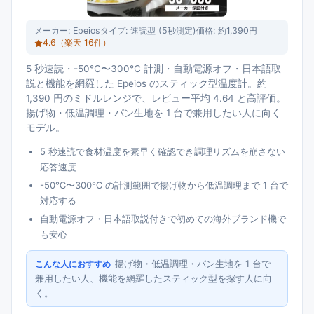
メーカー:
Epeios
タイプ:
速読型 (5秒測定)
価格:
約1,390円
4.6
（楽天
16
件）
5 秒速読・-50℃〜300℃ 計測・自動電源オフ・日本語取
説と機能を網羅した Epeios のスティック型温度計。約
1,390 円のミドルレンジで、レビュー平均 4.64 と高評価。
揚げ物・低温調理・パン生地を 1 台で兼用したい人に向く
モデル。
5 秒速読で食材温度を素早く確認でき調理リズムを崩さない
応答速度
-50℃〜300℃ の計測範囲で揚げ物から低温調理まで 1 台で
対応する
自動電源オフ・日本語取説付きで初めての海外ブランド機で
も安心
揚げ物・低温調理・パン生地を 1 台で
こんな人におすすめ
兼用したい人、機能を網羅したスティック型を探す人に向
く。