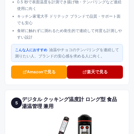
0.5 秒で表面温度を計測でき揚げ物・テンパリングなど連続
使用に向く
キッチン家電大手 ドリテック ブランドで品質・サポート面
でも安心
食材に触れずに測れるため衛生的で連続して何度も計測しや
すい設計
油温やチョコのテンパリングを連続して
こんな人におすすめ
測りたい人、ブランドの安心感を求める人に向く。
Amazonで見る
楽天で見る
デジタル クッキング温度計 ロング型 食品
5
湯温管理 兼用