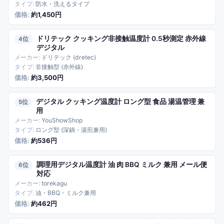
防水・洗えるタイプ
約1,450円
ドリテック クッキング非接触温度計 0.5秒測定 赤外線
4
デジタル
ドリテック (dretec)
非接触型 (赤外線)
約3,500円
デジタル クッキング温度計 ロング型 食品 湯温管理 兼
5
用
YouShowShop
ロング型 (深鍋・湯煎兼用)
約536円
調理用デジタル温度計 油 肉 BBQ ミルク 兼用 メール便
6
対応
torekagu
油・BBQ・ミルク兼用
約462円