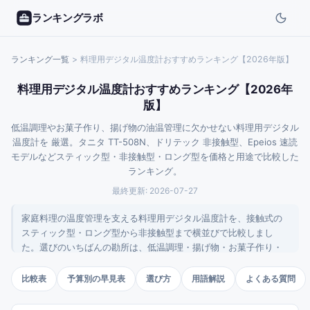
ランキングラボ
ランキング一覧
>
料理用デジタル温度計おすすめランキング【2026年版】
料理用デジタル温度計おすすめランキング【2026年
版】
低温調理やお菓子作り、揚げ物の油温管理に欠かせない料理用デジタル
温度計を 厳選。タニタ TT-508N、ドリテック 非接触型、Epeios 速読
モデルなどスティック型・非接触型・ロング型を価格と用途で比較した
ランキング。
最終更新:
2026-07-27
家庭料理の温度管理を支える料理用デジタル温度計を、接触式の
スティック型・ロング型から非接触型まで横並びで比較しまし
た。選びのいちばんの勘所は、低温調理・揚げ物・お菓子作り・
BBQなど主な用途を先に決めること。中心温度に強い接触式と表
面温度を連続計測できる非接触式で適性が分かれます。
比較表
予算別の早見表
選び方
用語解説
よくある質問