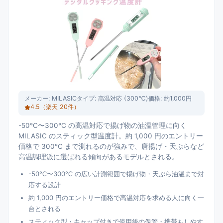
メーカー:
MILASIC
タイプ:
高温対応 (300℃)
価格:
約1,000円
4.5
（楽天
20
件）
-50℃〜300℃ の高温対応で揚げ物の油温管理に向く
MILASIC のスティック型温度計。約 1,000 円のエントリー
価格で 300℃ まで測れるのが強みで、唐揚げ・天ぷらなど
高温調理派に選ばれる傾向があるモデルとされる。
-50℃〜300℃ の広い計測範囲で揚げ物・天ぷら油温まで対
応する設計
約 1,000 円のエントリー価格で高温対応を求める人に向く一
台とされる
スティック型・キャップ付きで使用後の保管・携帯もしやす