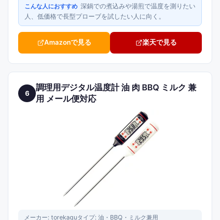
深鍋での煮込みや湯煎で温度を測りたい
こんな人におすすめ
人、低価格で長型プローブを試したい人に向く。
Amazonで見る
楽天で見る
調理用デジタル温度計 油 肉 BBQ ミルク 兼
6
用 メール便対応
メーカー:
torekagu
タイプ:
油・BBQ・ミルク兼用