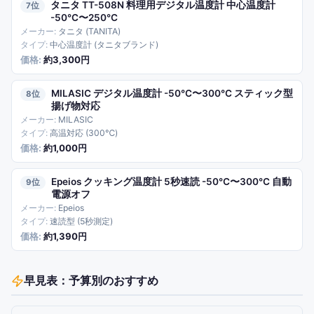
タニタ TT-508N 料理用デジタル温度計 中心温度計
7
-50℃〜250℃
タニタ (TANITA)
中心温度計 (タニタブランド)
約3,300円
MILASIC デジタル温度計 -50℃〜300℃ スティック型
8
揚げ物対応
MILASIC
高温対応 (300℃)
約1,000円
Epeios クッキング温度計 5秒速読 -50℃〜300℃ 自動
9
電源オフ
Epeios
速読型 (5秒測定)
約1,390円
早見表：予算別のおすすめ