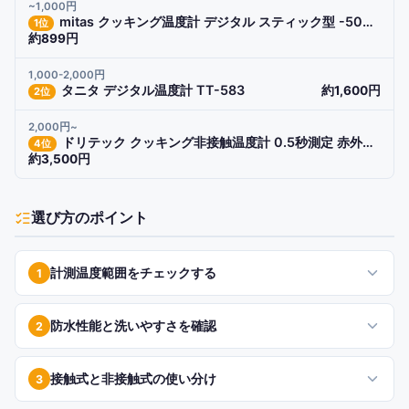
~1,000円
mitas クッキング温度計 デジタル スティック型 -50℃〜300℃ 料理用
1
位
約899円
1,000-2,000円
タニタ デジタル温度計 TT-583
約1,600円
2
位
2,000円~
ドリテック クッキング非接触温度計 0.5秒測定 赤外線 デジタル
4
位
約3,500円
選び方のポイント
計測温度範囲をチェックする
1
防水性能と洗いやすさを確認
2
接触式と非接触式の使い分け
3