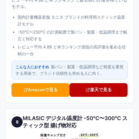
ビュー平均 4.88 と本ランキングで最も高い評価を得ている
モデル。
国内計量機器老舗 タニタ ブランドの料理用スティック温度
計モデル
-50℃〜250℃ の計測範囲で製パン・製菓・低温調理まで幅
広く対応する
レビュー平均 4.88 と本ランキング屈指の高評価を集める信
頼の一台
製パン・製菓・低温調理など精度を重視
こんな人におすすめ
する用途で、ブランド信頼性も求める人に向く。
Amazonで見る
楽天で見る
MILASIC デジタル温度計 -50℃〜300℃ ス
8
ティック型 揚げ物対応