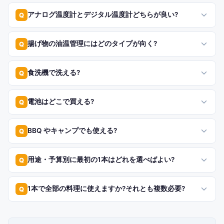
アナログ温度計とデジタル温度計どちらが良い?
Q
揚げ物の油温管理にはどのタイプが向く?
Q
食洗機で洗える?
Q
電池はどこで買える?
Q
BBQ やキャンプでも使える?
Q
用途・予算別に最初の1本はどれを選べばよい?
Q
1本で全部の料理に使えますか?それとも複数必要?
Q