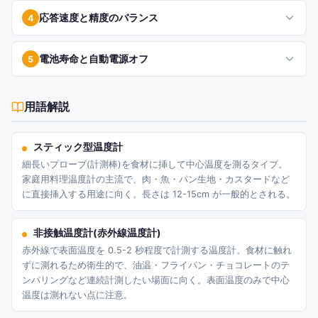
応答速度と精度のバランス
4
電池寿命と自動電源オフ
5
用語解説
スティック型温度計
細長いプローブ(計測棒)を食材に挿して中心温度を測るタイプ。
家庭用料理温度計の主流で、肉・魚・パン生地・カスタードなど
に直接挿入する用途に向く。長さは 12-15cm が一般的とされる。
非接触温度計(赤外線温度計)
赤外線で表面温度を 0.5-2 秒程度で計測する温度計。食材に触れ
ずに測れるため衛生的で、油温・フライパン・チョコレートのテ
ンパリングなど連続計測したい場面に向く。表面温度のみで中心
温度は測れない点に注意。