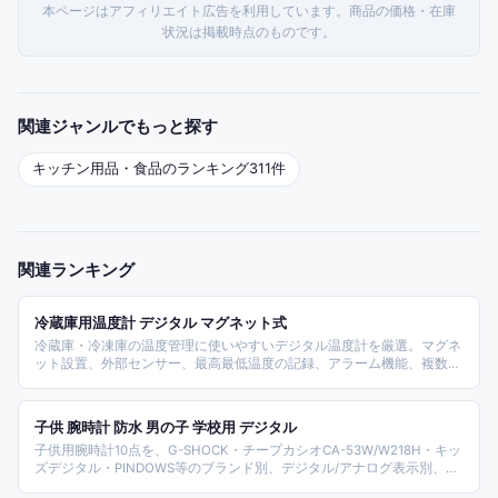
本ページはアフィリエイト広告を利用しています。商品の価格・在庫
状況は掲載時点のものです。
関連ジャンルでもっと探す
キッチン用品・食品
のランキング
311
件
関連ランキング
冷蔵庫用温度計 デジタル マグネット式
冷蔵庫・冷凍庫の温度管理に使いやすいデジタル温度計を厳選。マグネ
ット設置、外部センサー、最高最低温度の記録、アラーム機能、複数個
セットを比較します。
子供 腕時計 防水 男の子 学校用 デジタル
子供用腕時計10点を、G-SHOCK・チープカシオCA-53W/W218H・キッ
ズデジタル・PINDOWS等のブランド別、デジタル/アナログ表示別、防
水・大画面など機能別で比較しました。小学生の修学旅行・遠足から中