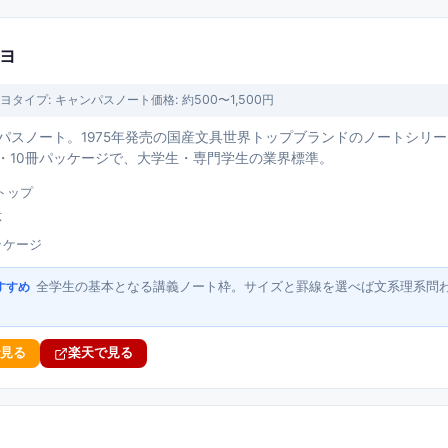
クヨ
ヨ
タイプ:
キャンパスノート
価格:
約500〜1,500円
パスノート。1975年発売の国産文具世界トップブランドのノートシリーズ+
5冊・10冊パッケージで、大学生・専門学生の業界標準。
トップ
応
ッケージ
全学生の基本となる講義ノート枠。サイズと罫線を選べば文系理系問わ
すすめ
で見る
楽天で見る