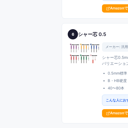
Amazon
シャー芯 0.5
6
メーカー:
汎用
シャー芯0.5
バリエーショ
0.5mm標準
B・HB硬度
40〜80本
こんな人にお
Amazon