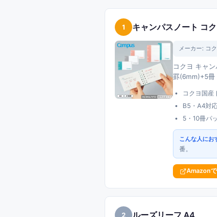
キャンパスノート コ
1
メーカー:
コク
コクヨ キャン
罫(6mm)+
コクヨ国産
B5・A4対
5・10冊パ
こんな人にお
番。
Amazon
ルーズリーフ A4
2