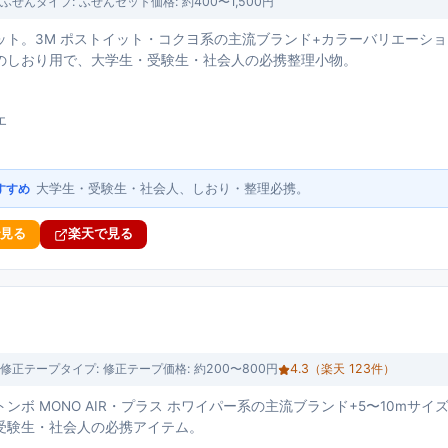
ふせん
タイプ:
ふせんセット
価格:
約400〜1,500円
ット。3M ポストイット・コクヨ系の主流ブランド+カラーバリエーショ
のしおり用で、大学生・受験生・社会人の必携整理小物。
ヨ
エ
大学生・受験生・社会人、しおり・整理必携。
すすめ
で見る
楽天で見る
修正テープ
タイプ:
修正テープ
価格:
約200〜800円
4.3
（楽天
123
件）
ンボ MONO AIR・プラス ホワイパー系の主流ブランド+5〜10mサ
受験生・社会人の必携アイテム。