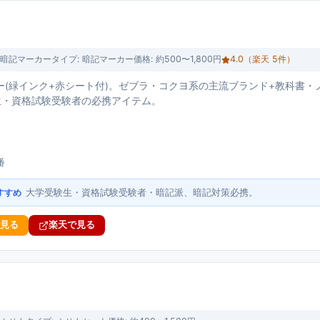
暗記マーカー
タイプ:
暗記マーカー
価格:
約500〜1,800円
4.0
（楽天
5
件）
ー(緑インク+赤シート付)。ゼブラ・コクヨ系の主流ブランド+教科書
生・資格試験受験者の必携アイテム。
ト
番
大学受験生・資格試験受験者・暗記派、暗記対策必携。
すすめ
で見る
楽天で見る