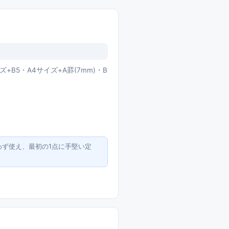
B5・A4サイズ+A罫(7mm)・B
ず使え、最初の1点に手堅い定