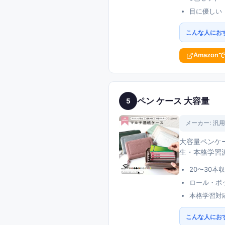
目に優しい
こんな人にお
Amazon
ペン ケース 大容量
5
メーカー:
汎用
大容量ペンケ
生・本格学習
20〜30本
ロール・ボ
本格学習対
こんな人にお