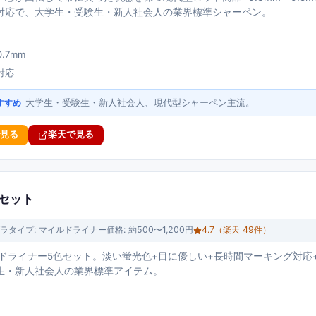
対応で、大学生・受験生・新人社会人の業界標準シャーペン。
0.7mm
対応
大学生・受験生・新人社会人、現代型シャーペン主流。
すすめ
で見る
楽天で見る
 セット
ラ
タイプ:
マイルドライナー
価格:
約500〜1,200円
4.7
（楽天
49
件）
ルドライナー5色セット。淡い蛍光色+目に優しい+長時間マーキング対応
生・新人社会人の業界標準アイテム。