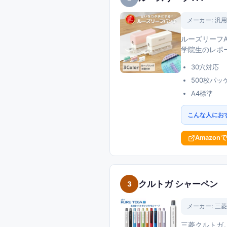
メーカー:
汎用
ルーズリーフA
学院生のレポ
30穴対応
500枚パッ
A4標準
こんな人にお
Amazon
クルトガ シャーペン
3
メーカー:
三菱
三菱クルトガ。