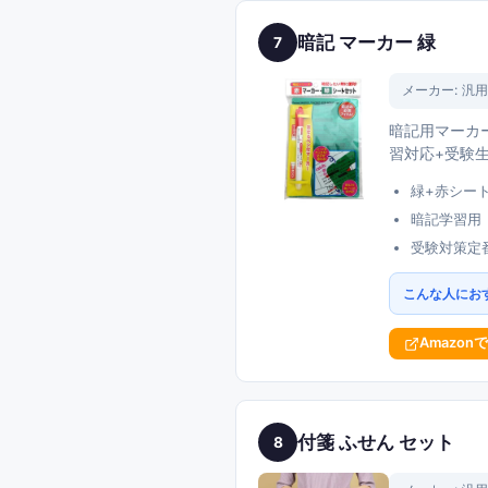
暗記 マーカー 緑
7
メーカー:
汎用
暗記用マーカ
習対応+受験
緑+赤シー
暗記学習用
受験対策定
こんな人にお
Amazon
付箋 ふせん セット
8