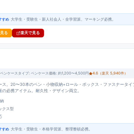
大学生・受験生・新人社会人・全学習派、マーキング必携。
すすめ
で見る
楽天で見る
ペンケース
タイプ:
ペンケース
価格:
約1,200〜4,500円
4.6
（楽天
5,940
件）
ース。20〜30本のペン・小物収納+ロール・ボックス・ファスナータイ
派の必携アイテム。耐久性・デザイン両立。
収納
ックス型
応
大学生・受験生・本格学習派、整理整頓必携。
すすめ