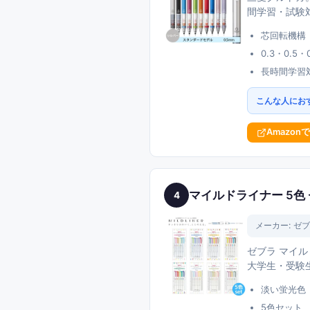
間学習・試験
芯回転機構
0.3・0.5・
長時間学習
こんな人にお
Amazon
マイルドライナー 5色
4
メーカー:
ゼブ
ゼブラ マイ
大学生・受験
淡い蛍光色
5色セット