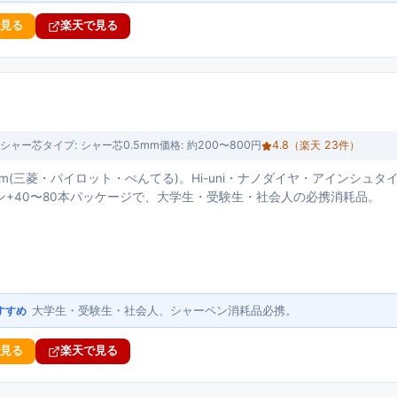
で見る
楽天で見る
シャー芯
タイプ:
シャー芯0.5mm
価格:
約200〜800円
4.8
（楽天
23
件）
mm(三菱・パイロット・ぺんてる)。Hi-uni・ナノダイヤ・アインシュタ
ン+40〜80本パッケージで、大学生・受験生・社会人の必携消耗品。
大学生・受験生・社会人、シャーペン消耗品必携。
すすめ
で見る
楽天で見る