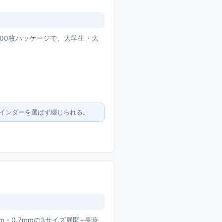
500枚パッケージで、大学生・大
バインダーを選ばず綴じられる。
・0.7mmの3サイズ展開+長時