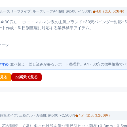
ルーズリーフ
タイプ:
ルーズリーフA4
価格:
約500〜1,500円
4.6
（楽天
528
件）
4(30穴)。コクヨ・マルマン系の主流ブランド+30穴バインダー対応+
ート作成・科目別整理に対応する業界標準アイテム。
ケージ
並べ替え・差し込みが要るレポート整理枠。A4・30穴の標準規格で
すすめ
で見る
楽天で見る
鉛筆
タイプ:
三菱クルトガ
価格:
約500〜2,500円
4.7
（楽天
3,206
件）
芯が回転して常に尖った状態を保つ現代型ヒット商品+0.3mm・0.5mm