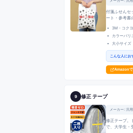
メーカー:
汎用
付箋ふせんセ
ート・参考書
3M・コク
カラーバリ
大小サイズ
こんな人にお
Amazon
修正 テープ
9
メーカー:
汎用
修正テープ。ト
で、大学生・