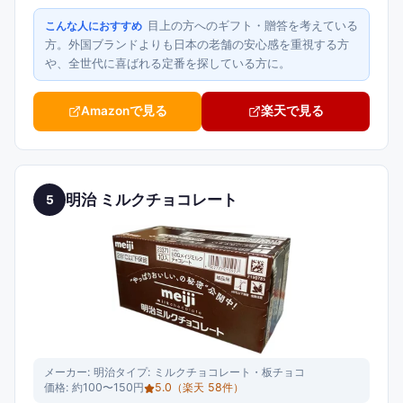
目上の方へのギフト・贈答を考えている
こんな人におすすめ
方。外国ブランドよりも日本の老舗の安心感を重視する方
や、全世代に喜ばれる定番を探している方に。
Amazonで見る
楽天で見る
明治 ミルクチョコレート
5
メーカー:
明治
タイプ:
ミルクチョコレート・板チョコ
価格:
約100〜150円
5.0
（楽天
58
件）