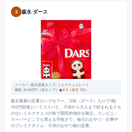
森永 ダース
3
メーカー:
森永製菓
タイプ:
ミルクチョコレート
価格:
約400円（袋タイプ）
4.0
（楽天
1
件）
森永製菓の定番ロングセラー。12粒（ダース）入りで1箱
100円前後というコスパと、子供から大人まで好まれるクセ
のないミルクチョコの味で国民的地位を確立。コンビニ・
スーパーどこでも買える手軽さで、毎日のおやつ・仕事中
のブレイクタイム・子供のおやつ箱の定番。