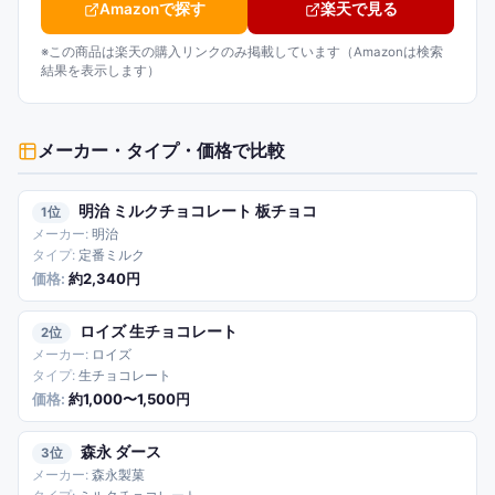
Amazonで探す
楽天で見る
※この商品は楽天の購入リンクのみ掲載しています（Amazonは検索
結果を表示します）
メーカー・タイプ・価格
で比較
明治 ミルクチョコレート 板チョコ
1
明治
定番ミルク
約2,340円
ロイズ 生チョコレート
2
ロイズ
生チョコレート
約1,000〜1,500円
森永 ダース
3
森永製菓