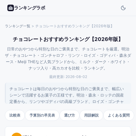
ランキングラボ
ランキング一覧
>
チョコレートおすすめランキング【2026年版】
チョコレートおすすめランキング【2026年版】
日常のおやつから特別な日のご褒美まで、チョコレートを厳選。明治
ザ・チョコレート・ゴンチャロフ・リンツ・ロイズ・ゴディバ・森永ダ
ース・Meiji THEなど人気ブランドから、ミルク・ダーク・ホワイト・
ナッツ入り・高カカオを比較・ランキング。
最終更新:
2026-08-02
チョコレートは毎日のおやつから特別な日のご褒美まで、幅広い
シーンで活躍するお菓子の王様です。明治・森永・ロッテの国産
定番から、リンツやゴディバの高級ブランド、ロイズ・ゴンチャ
ロフの日本発クラフト系まで選択肢は非常に多彩。このページで
はミルク・ダーク・ホワイトの基本タイプに加え、高カカオ（70%
比較表
予算別の早見表
選び方
用語解説
よくある質問
以上）の健康志向、ナッツ・フルーツ入り、生チョコレートなど9
本を厳選しました。日常用と特別用のバランスを意識し、予算
別・タイプ別の早見表、用語解説、よくある質問も用意。チョコ