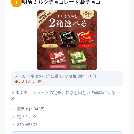
明治 ミルクチョコレート 板チョコ
1
レート選びの参考になれば幸いです。
メーカー:
明治
タイプ:
定番ミルク
価格:
約2,340円
5.0
（楽天
1
件）
ミルクチョコレートの定番。甘さと口どけの基準になる一
枚。
実勢 約2,340円
定番ミルク
STAMPEDE