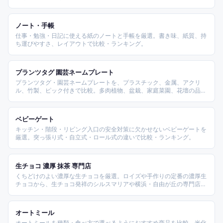
理します。
ノート・手帳
仕事・勉強・日記に使える紙のノートと手帳を厳選。書き味、紙質、持
ち運びやすさ、レイアウトで比較・ランキング。
プランツタグ 園芸ネームプレート
プランツタグ・園芸ネームプレートを、プラスチック、金属、アクリ
ル、竹製、ピック付きで比較。多肉植物、盆栽、家庭菜園、花壇の品種
管理に使いやすい商品を整理します。
ベビーゲート
キッチン・階段・リビング入口の安全対策に欠かせないベビーゲートを
厳選。突っ張り式・自立式・ロール式の違いで比較・ランキング。
生チョコ 濃厚 抹茶 専門店
くちどけのよい濃厚な生チョコを厳選。ロイズや手作りの定番の濃厚生
チョコから、生チョコ発祥のシルスマリアや横浜・自由が丘の専門店、
神戸フランツやルタオの洋菓子ブランド、宇治抹茶の和風生チョコま
で、定番か専門店か抹茶かを基準に、カカオや産地・フレーバーの違い
から選び方を解説します。
オートミール