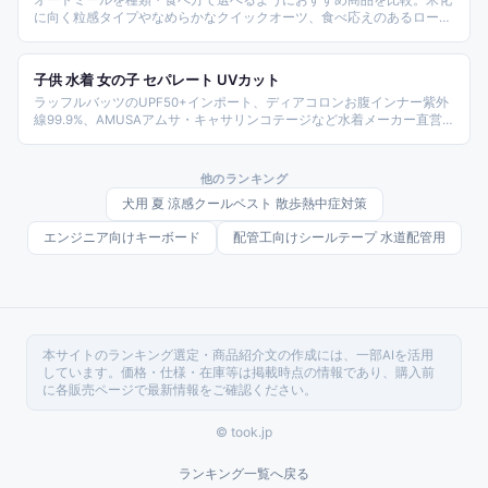
オートミールを種類・食べ方で選べるようにおすすめ商品を比較。米化
に向く粒感タイプやなめらかなクイックオーツ、食べ応えのあるロール
ド・スティールカット、手軽なインスタントやオートミールクッキーま
で、目的別に選べるオートミールを紹介します。
子供 水着 女の子 セパレート UVカット
ラッフルバッツのUPF50+インポート、ディアコロンお腹インナー紫外
線99.9%、AMUSAアムサ・キャサリンコテージなど水着メーカー直営
から、devirock・Growing・MamCocoの3点セット、TeddyShop
UV99%、COTARONスクール水着まで10種を比較。プール・海水浴・ス
イミング教室・夏祭り向け女児セパレート水着選び方ガイドです。
他のランキング
犬用 夏 涼感クールベスト 散歩熱中症対策
エンジニア向けキーボード
配管工向けシールテープ 水道配管用
本サイトのランキング選定・商品紹介文の作成には、一部AIを活用
しています。価格・仕様・在庫等は掲載時点の情報であり、購入前
に各販売ページで最新情報をご確認ください。
© took.jp
ランキング一覧へ戻る