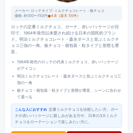
メーカー:
ロッテ
タイプ:
ミルクチョコレート・板チョコ
価格:
約100〜150円
4.8
（楽天
55
件）
ロッテの定番ミルクチョコ、ガーナ。赤いパッケージが目
印で、1964年発売以来愛され続ける日本の国民的ブラン
ド。明治ミルクチョコレート・森永ダースと並ぶミルクチ
ョコ三強の一角。板チョコ・個包装・粒タイプと形態も豊
富。
1964年発売のロッテの代表ミルクチョコ、赤いパッケージ
がアイコン
明治ミルクチョコレート・森永ダースと並ぶミルクチョコ三
強の一角
板チョコ・個包装・粒タイプと形態が豊富、シーンに合わせ
て選べる
定番ミルクチョコを比較したい方。ガー
こんな人におすすめ
ナの赤いパッケージに親しみがある方や、日本の3大ミルク
チョコをローテーションで楽しみたい方に。