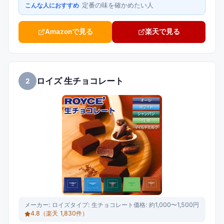
定番の味を確かめたい人
こんな人におすすめ
Amazonで見る
楽天で見る
ロイズ 生チョコレート
2
メーカー:
ロイズ
タイプ:
生チョコレート
価格:
約1,000〜1,500円
4.8
（楽天
1,830
件）