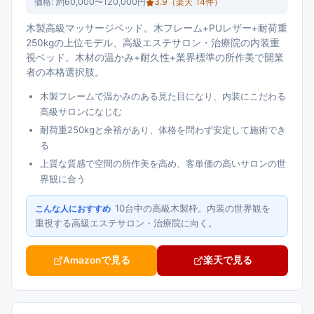
価格:
約60,000〜120,000円
3.9
（楽天
14
件）
木製高級マッサージベッド。木フレーム+PUレザー+耐荷重
250kgの上位モデル、高級エステサロン・治療院の内装重
視ベッド。木材の温かみ+耐久性+業界標準の所作美で開業
者の本格選択肢。
木製フレームで温かみのある見た目になり、内装にこだわる
高級サロンになじむ
耐荷重250kgと余裕があり、体格を問わず安定して施術でき
る
上質な質感で空間の所作美を高め、客単価の高いサロンの世
界観に合う
10台中の高級木製枠。内装の世界観を
こんな人におすすめ
重視する高級エステサロン・治療院に向く。
Amazonで見る
楽天で見る