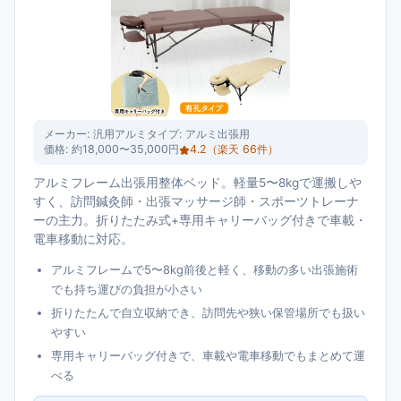
メーカー:
汎用アルミ
タイプ:
アルミ出張用
価格:
約18,000〜35,000円
4.2
（楽天
66
件）
アルミフレーム出張用整体ベッド。軽量5〜8kgで運搬しや
すく、訪問鍼灸師・出張マッサージ師・スポーツトレーナ
ーの主力。折りたたみ式+専用キャリーバッグ付きで車載・
電車移動に対応。
アルミフレームで5〜8kg前後と軽く、移動の多い出張施術
でも持ち運びの負担が小さい
折りたたんで自立収納でき、訪問先や狭い保管場所でも扱い
やすい
専用キャリーバッグ付きで、車載や電車移動でもまとめて運
べる