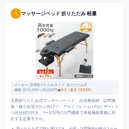
マッサージベッド 折りたたみ 軽量
1
メーカー:
汎用折りたたみ
タイプ:
折りたたみ式
価格:
約15,000〜30,000円
4.3
（楽天
1,833
件）
汎用折りたたみ式マッサージベッド。出張整体師・訪問施
術・狭小自宅サロン向けで、アルミフレーム+PUレザー+う
つ伏せ顔穴付き、1〜3万円の入門価格で本格施術業務に対
応する定番モデル。
折りたたみ式で持ち運びでき、出張・訪問施術や狭小スペー