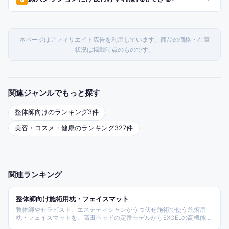
本ページはアフィリエイト広告を利用しています。商品の価格・在庫
状況は掲載時点のものです。
関連ジャンルでもっと探す
整体師
向けのランキング
3
件
美容・コスメ・健康
のランキング
327
件
関連ランキング
整体師向け施術用枕・フェイスマット
整体師やセラピスト、エステティシャンがうつ伏せ施術で使う施術用
枕・フェイスマットを、高田ベッドの定番モデルからEXGELの高機能ジ
ェル、角マクラ、胸当てクッションまで実ブランド10点を比較。施術中