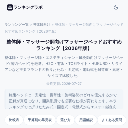
ランキングラボ
ランキング一覧
>
整体師
向け
>
整体師・マッサージ師向けマッサージベッド
おすすめランキング【2026年版】
整体師・マッサージ師向けマッサージベッドおすすめ
ランキング【2026年版】
整体師・マッサージ師・エステティシャン・鍼灸師向けマッサージベッ
ド(施術ベッド)を厳選。H2O・有沢・TOEIライト・HUKURO・リライ
アンなど主要ブランドの折りたたみ・固定式・電動式を耐荷重・素材・
サイズで比較した。
最終更新:
2026-07-27
施術ベッドは、安定性・携帯性・施術姿勢のどれを優先するかで
正解が真逆になり、開業形態でも必要な仕様が変わります。本ラ
ンキングでは折りたたみ式・固定式・電動式からエステ・鍼灸向
けまで、幅広い価格帯の10台を比較しました。選びの勘所は、常
設か訪問かなど自分の働き方を先に決めて軸を絞ることです。
比較表
予算別の早見表
選び方
用語解説
よくある質問