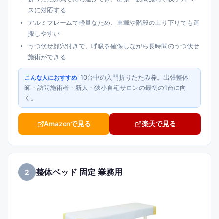
スに対応する
アルミフレームで軽量なため、車載や階段の上り下りでも運
搬しやすい
うつ伏せ顔穴付きで、呼吸を確保しながら長時間のうつ伏せ
施術ができる
10台中の入門折りたたみ枠。出張整体
こんな人におすすめ
師・訪問施術者・新人・狭小自宅サロンの最初の1台に向
く。
Amazonで見る
楽天で見る
整体ベッド 固定 業務用
2