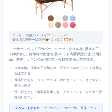
メーカー:
汎用カバー
タイプ:
ベッドカバー
価格:
約1,500〜4,500円
4.5
（楽天
175
件）
マッサージベッド用カバー・シーツ。タオル地+撥水加工
+伸縮性で、施術時の衛生管理+ベッド表面保護に使う消耗
品。整体・サロンの定期交換・複数枚常備が業界標準。
タオル地に撥水加工が施され、汗やオイルからベッド表面を
保護できる
伸縮性があり、ベッドサイズに合わせてフィットさせやすく
交換も簡単
洗い替えとして複数枚常備でき、クライアントごとの衛生管
理がしやすい
10台中のベッドカバー枠。整体・サロ
こんな人におすすめ