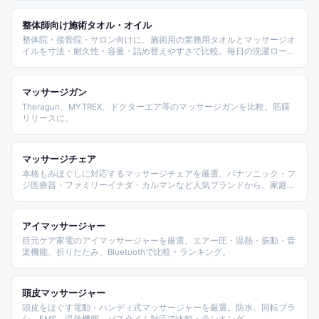
の顔や胸の圧迫を和らげ、お客様が快適に過ごせる一枚を選びたい施術
者向けの実用ランキングです。
整体師向け施術タオル・オイル
整体院・接骨院・サロン向けに、施術用の業務用タオルとマッサージオ
イルを寸法・耐久性・容量・詰め替えやすさで比較。毎日の洗濯ローテ
ーションと消費量に耐えるかで選べます。
マッサージガン
Theragun、MYTREX、ドクターエア等のマッサージガンを比較。筋膜
リリースに。
マッサージチェア
本格もみほぐしに対応するマッサージチェアを厳選。パナソニック・フ
ジ医療器・ファミリーイナダ・カルマンなど人気ブランドから、家庭用
ハイエンド・省スペース型を比較・ランキング。
アイマッサージャー
目元ケア家電のアイマッサージャーを厳選。エアー圧・温熱・振動・音
楽機能、折りたたみ、Bluetoothで比較・ランキング。
頭皮マッサージャー
頭皮をほぐす電動・ハンディ式マッサージャーを厳選。防水、回転ブラ