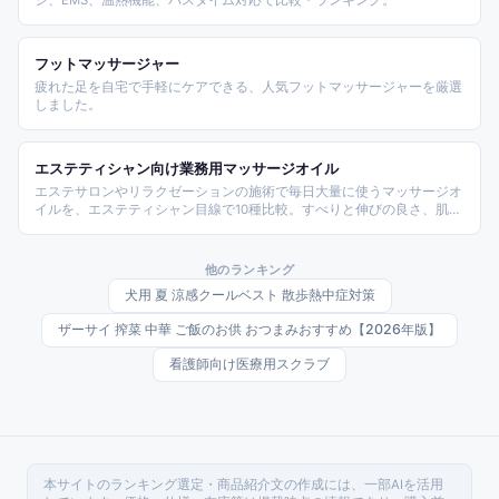
シ、EMS、温熱機能、バスタイム対応で比較・ランキング。
フットマッサージャー
疲れた足を自宅で手軽にケアできる、人気フットマッサージャーを厳選
しました。
エステティシャン向け業務用マッサージオイル
エステサロンやリラクゼーションの施術で毎日大量に使うマッサージオ
イルを、エステティシャン目線で10種比較。すべりと伸びの良さ、肌な
じみ、大容量コスパ、酸化しにくさ、香りなど、ボディトリートメント
に欠かせない条件で選びました。
他のランキング
犬用 夏 涼感クールベスト 散歩熱中症対策
ザーサイ 搾菜 中華 ご飯のお供 おつまみおすすめ【2026年版】
看護師向け医療用スクラブ
本サイトのランキング選定・商品紹介文の作成には、一部AIを活用