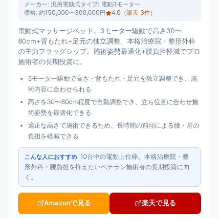
メーカー:
汎用電動式
タイプ:
電動3モーター
価格:
約150,000〜300,000円
4.0
（楽天
3
件）
電動式マッサージベッド。3モーター駆動で高さ30〜
80cm+背もたれ+足元の独立調整、本格治療院・整形外科
の主力フラッグシップ。施術姿勢最適化+腰負担軽減でプロ
施術者の長期投資に。
3モーター駆動で高さ・背もたれ・足元を独立調整でき、施
術内容に合わせられる
高さを30〜80cm程度で自動調整でき、立ち位置に合わせ施
術姿勢を最適化できる
適正な高さで施術できるため、長時間の前傾による腰・肩の
負担を軽減できる
10台中の電動上位枠。本格治療院・整
こんな人におすすめ
形外科・腰負担を抑えたいベテラン施術者の長期投資に向
く。
Amazonで見る
楽天で見る