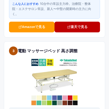
10台中の常設主力枠。治療院・整体
こんな人におすすめ
院・エステサロン常設、新人〜中堅の開業時の主力に向
く。
Amazonで見る
楽天で見る
電動 マッサージベッド 高さ調整
3