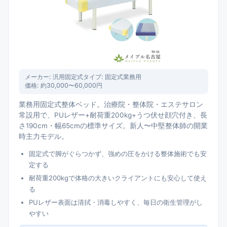
メーカー:
汎用固定式
タイプ:
固定式業務用
価格:
約30,000〜60,000円
業務用固定式整体ベッド。治療院・整体院・エステサロン
常設用で、PUレザー+耐荷重200kg+うつ伏せ顔穴付き、長
さ190cm・幅65cmの標準サイズ。新人〜中堅整体師の開業
時主力モデル。
固定式で脚がぐらつかず、強めの圧をかける整体施術でも安
定する
耐荷重200kgで体格の大きいクライアントにも安心して使え
る
PUレザー表面は清拭・消毒しやすく、毎日の衛生管理がし
やすい