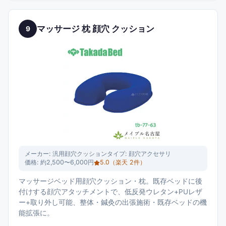
マッサージ 枕 顔穴 クッション
9
メーカー:
汎用顔穴クッション
タイプ:
顔穴アクセサリ
価格:
約2,500〜6,000円
5.0
（楽天
2
件）
マッサージベッド用顔穴クッション・枕。既存ベッドに後
付けする顔穴アタッチメントで、低反発ウレタン+PUレザ
ー+取り外し可能、整体・鍼灸の出張施術・既存ベッドの機
能拡張に。