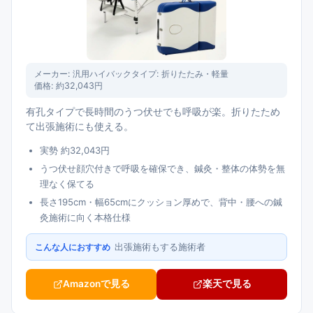
メーカー:
汎用ハイバック
タイプ:
折りたたみ・軽量
価格:
約32,043円
有孔タイプで長時間のうつ伏せでも呼吸が楽。折りたため
て出張施術にも使える。
実勢 約32,043円
うつ伏せ顔穴付きで呼吸を確保でき、鍼灸・整体の体勢を無
理なく保てる
長さ195cm・幅65cmにクッション厚めで、背中・腰への鍼
灸施術に向く本格仕様
出張施術もする施術者
こんな人におすすめ
Amazonで見る
楽天で見る