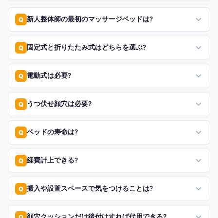
新人整体師の最初のマッサージベッドは?
Q
固定式と折りたたみ式はどちらを選ぶ?
Q
電動式は必要?
Q
うつ伏せ顔穴は必要?
Q
ベッドの寿命は?
Q
経費計上できる?
Q
搬入や設置スペースで気をつけることは?
Q
顔穴クッションだけ後付けすれば代用できる?
Q