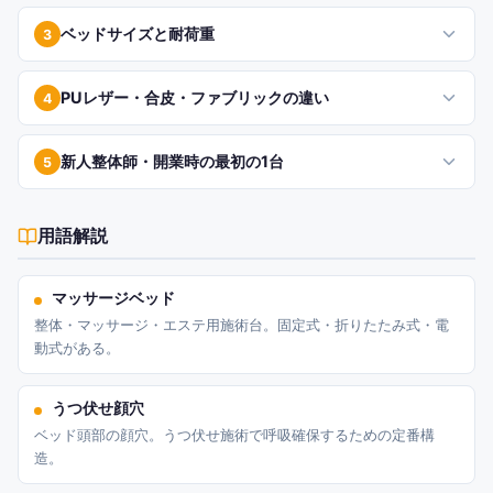
ベッドサイズと耐荷重
3
PUレザー・合皮・ファブリックの違い
4
新人整体師・開業時の最初の1台
5
用語解説
マッサージベッド
整体・マッサージ・エステ用施術台。固定式・折りたたみ式・電
動式がある。
うつ伏せ顔穴
ベッド頭部の顔穴。うつ伏せ施術で呼吸確保するための定番構
造。