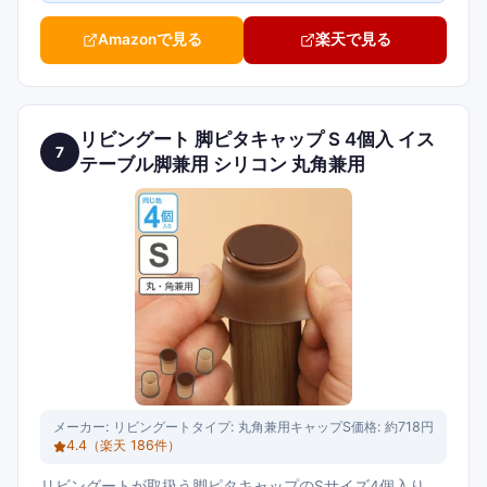
Amazonで見る
楽天で見る
リビングート 脚ピタキャップ S 4個入 イス
7
テーブル脚兼用 シリコン 丸角兼用
メーカー:
リビングート
タイプ:
丸角兼用キャップS
価格:
約718円
4.4
（楽天
186
件）
リビングートが取扱う脚ピタキャップのSサイズ4個入り。