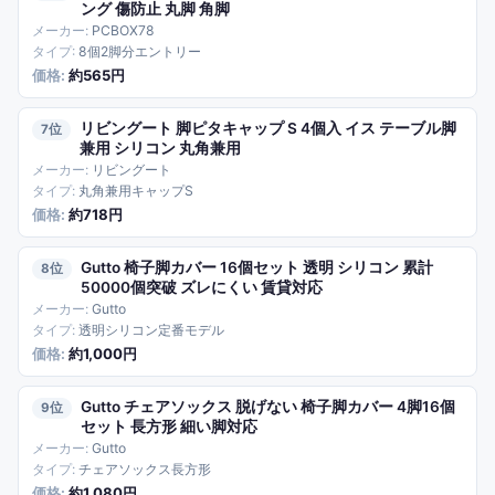
ング 傷防止 丸脚 角脚
PCBOX78
8個2脚分エントリー
約565円
リビングート 脚ピタキャップ S 4個入 イス テーブル脚
7
兼用 シリコン 丸角兼用
リビングート
丸角兼用キャップS
約718円
Gutto 椅子脚カバー 16個セット 透明 シリコン 累計
8
50000個突破 ズレにくい 賃貸対応
Gutto
透明シリコン定番モデル
約1,000円
Gutto チェアソックス 脱げない 椅子脚カバー 4脚16個
9
セット 長方形 細い脚対応
Gutto
チェアソックス長方形
約1,080円