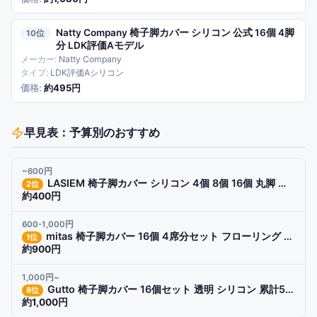
Natty Company 椅子脚カバー シリコン 公式 16個 4脚
10
分 LDK評価Aモデル
Natty Company
LDK評価Aシリコン
約495円
早見表：予算別のおすすめ
~600円
LASIEM 椅子脚カバー シリコン 4個 8個 16個 丸脚 角脚 細足対応 脱げにくい
2
位
約400円
600-1,000円
mitas 椅子脚カバー 16個 4席分セット フローリング チェアソックス 傷防止 ずれ防止
1
位
約900円
1,000円~
Gutto 椅子脚カバー 16個セット 透明 シリコン 累計50000個突破 ズレにくい 賃貸対応
8
位
約1,000円