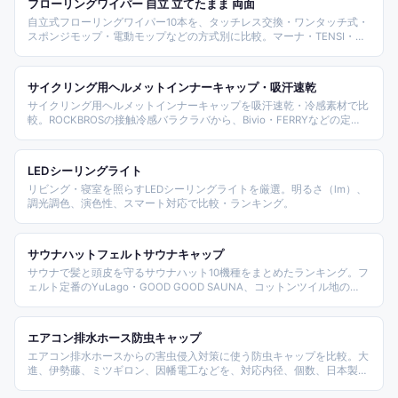
フローリングワイパー 自立 立てたまま 両面
自立式フローリングワイパー10本を、タッチレス交換・ワンタッチ式・
スポンジモップ・電動モップなどの方式別に比較。マーナ・TENSI・ア
ズマなど主要ブランドを軸に、立てたまま収納できる省スペース性で選
定。
サイクリング用ヘルメットインナーキャップ・吸汗速乾
サイクリング用ヘルメットインナーキャップを吸汗速乾・冷感素材で比
較。ROCKBROSの接触冷感バラクラバから、Bivio・FERRYなどの定
番、現場作業兼用モデルまで、形状と機能で選びやすく整理しました。
LEDシーリングライト
リビング・寝室を照らすLEDシーリングライトを厳選。明るさ（lm）、
調光調色、演色性、スマート対応で比較・ランキング。
サウナハットフェルトサウナキャップ
サウナで髪と頭皮を守るサウナハット10機種をまとめたランキング。フ
ェルト定番のYuLago・GOOD GOOD SAUNA、コットンツイル地の
NagicCA、今治タオル製のMaison Sauna・みどりや・ごリラックス、
ウール高級デザインのCasualBoxなど素材別・価格帯別に整理する。
エアコン排水ホース防虫キャップ
エアコン排水ホースからの害虫侵入対策に使う防虫キャップを比較。大
進、伊勢藤、ミツギロン、因幡電工などを、対応内径、個数、日本製、
ホース交換対応で整理します。