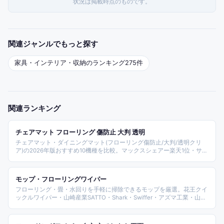
状況は掲載時点のものです。
関連ジャンルでもっと探す
家具・インテリア・収納
のランキング
275
件
関連ランキング
チェアマット フローリング 傷防止 大判 透明
チェアマット・ダイニングマット(フローリング傷防止/大判/透明クリ
ア)の2026年版おすすめ10機種を比較。マックスシェアー楽天1位・サン
ワダイレクト/SDLポリカーボネート・CREW'S ハードフロア用・ラチュ
ナ キングジム・タンスのゲン・Confis PVC・フロアマットのプラスフ
ァン日本製などPVC柔軟タイプとポリカーボネート硬質タイプを横断選
モップ・フローリングワイパー
定した。
フローリング・畳・水回りを手軽に掃除できるモップを厳選。花王クイ
ックルワイパー・山崎産業SATTO・Shark・Swiffer・アズマ工業・山崎
実業towerなど人気ブランドから、ドライ・ウェット・水拭き・電動ま
で用途別に比較・ランキング。