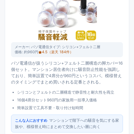
メーカー:
パソ電通信
タイプ:
シリコン+フェルト二層
価格:
約960円
4.5
（楽天
184
件）
パソ電通信が扱うシリコン+フェルト二層構造の脚カバー16
個セット。マンション居住者向けに騒音防止性能を強調し
ており、簡単設置で4席分が960円というコスパ。模様替え
のタイミングでまとめ買いされる定番とされる。
シリコンとフェルトの二層構造で静音性と耐久性を両立
16個4席分セット960円の家族用一括導入価格
簡単設置で工具不要・取り付け短時間
マンションで階下への騒音を気にする家
こんな人におすすめ
族や、模様替え時にまとめて交換したい層に向く