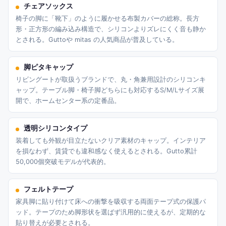
チェアソックス
椅子の脚に「靴下」のように履かせる布製カバーの総称。長方
形・正方形の編み込み構造で、シリコンよりズレにくく音も静か
とされる。Guttoや mitas の人気商品が普及している。
脚ピタキャップ
リビングートが取扱うブランドで、丸・角兼用設計のシリコンキ
ャップ。テーブル脚・椅子脚どちらにも対応するS/M/Lサイズ展
開で、ホームセンター系の定番品。
透明シリコンタイプ
装着しても外観が目立たないクリア素材のキャップ。インテリア
を損なわず、賃貸でも違和感なく使えるとされる。Gutto累計
50,000個突破モデルが代表的。
フェルトテープ
家具脚に貼り付けて床への衝撃を吸収する両面テープ式の保護パ
ッド。テープのため脚形状を選ばず汎用的に使えるが、定期的な
貼り替えが必要とされる。