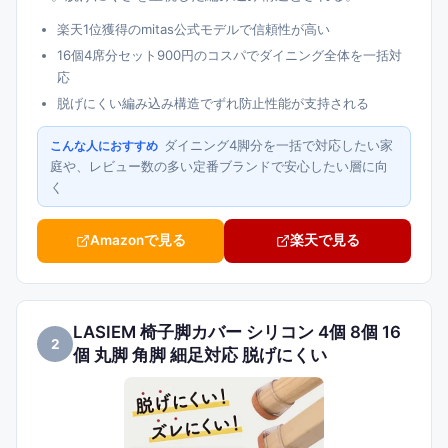
楽天1位獲得のmitas公式モデルで信頼性が高い
16個4席分セット900円のコスパでダイニング全体を一括対
応
脱げにくい編み込み構造でずれ防止性能が支持される
ダイニング4脚分を一括で対応したい家
こんな人におすすめ
庭や、レビュー数の多い定番ブランドで安心したい層に向
く
Amazonで見る
楽天で見る
LASIEM 椅子脚カバー シリコン 4個 8個 16
2
個 丸脚 角脚 細足対応 脱げにくい