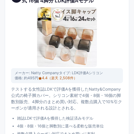
式 16個 4脚分 LDK評価Aモデル
メーカー:
Natty Company
タイプ:
LDK評価Aシリコン
価格:
約495円
4.4
（楽天
2,508
件）
テストする女性誌LDKで評価Aを獲得したNatty&Company
公式の椅子脚カバー。シリコン素材で4個・8個・16個の脚
数別販売、4脚分のまとめ買い対応。複数点購入で10%引ク
ーポンが適用される設計とされる。
雑誌LDKで評価Aを獲得した検証済みモデル
4個・8個・16個と脚数別に選べる柔軟な販売単位
複数点購入クーポン対応でまとめ買いに有利