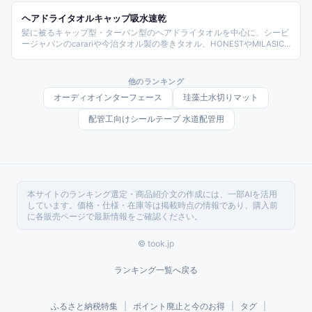
ヘアドライタオルキャップ吸水速乾
髪に被るキャップ型・ターバン型のヘアドライタオルを中心に、シービ
ージャパンのcarariや今治タオル製の巻きタオル、HONESTやMILASIC
のキャラクター系まで10種類をまとめた吸水速乾ヘアタオル特集。大
人・キッズ・スイミング後・お風呂上がりまで用途別に選びやすく整理
する。
他のランキング
オーディオインターフェース
珪藻土水切りマット
配管工向けシールテープ 水道配管用
本サイトのランキング選定・商品紹介文の作成には、一部AIを活用
しています。価格・仕様・在庫等は掲載時点の情報であり、購入前
に各販売ページで最新情報をご確認ください。
© took.jp
ランキング一覧へ戻る
ふるさと納税特集
|
ポイント廃止と今のお得
|
タグ
|