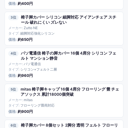
約400円
椅子脚カバー シリコン 細脚対応 アイアンチェア スチ
3
ール 破れにくい ズレない
Zutto NE
細脚対応強化シリコン
約650円
パソ電通信 椅子の脚カバー 16個 4席分 シリコン フェ
4
ルト マンション静音
パソ電通信
シリコン+フェルト二層
約960円
mitas 椅子脚キャップ 16個 4席分 フローリング 畳 チェ
5
アソックス 累計18000個突破
mitas
フローリング畳両対応
約900円
椅子脚カバー 8個セット 2脚分 透明 フェルト フローリ
6