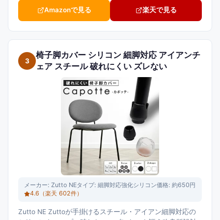
Amazonで見る
楽天で見る
椅子脚カバー シリコン 細脚対応 アイアンチ
3
ェア スチール 破れにくい ズレない
メーカー:
Zutto NE
タイプ:
細脚対応強化シリコン
価格:
約650円
4.6
（楽天
602
件）
Zutto NE Zuttoが手掛けるスチール・アイアン細脚対応の