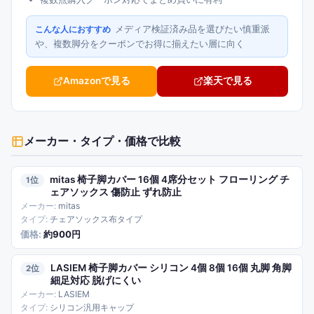
メディア検証済み品を選びたい慎重派
こんな人におすすめ
や、複数脚分をクーポンでお得に揃えたい層に向く
Amazonで見る
楽天で見る
メーカー・タイプ・価格
で比較
mitas 椅子脚カバー 16個 4席分セット フローリング チ
1
ェアソックス 傷防止 ずれ防止
mitas
チェアソックス布タイプ
約900円
LASIEM 椅子脚カバー シリコン 4個 8個 16個 丸脚 角脚
2
細足対応 脱げにくい
LASIEM
シリコン汎用キャップ