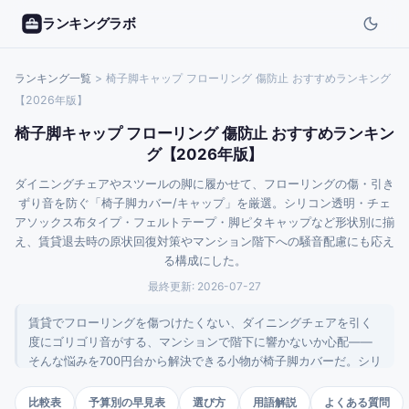
ランキングラボ
ランキング一覧
>
椅子脚キャップ フローリング 傷防止 おすすめランキング
【2026年版】
椅子脚キャップ フローリング 傷防止 おすすめランキン
グ【2026年版】
ダイニングチェアやスツールの脚に履かせて、フローリングの傷・引き
ずり音を防ぐ「椅子脚カバー/キャップ」を厳選。シリコン透明・チェ
アソックス布タイプ・フェルトテープ・脚ピタキャップなど形状別に揃
え、賃貸退去時の原状回復対策やマンション階下への騒音配慮にも応え
る構成にした。
最終更新:
2026-07-27
賃貸でフローリングを傷つけたくない、ダイニングチェアを引く
度にゴリゴリ音がする、マンションで階下に響かないか心配——
そんな悩みを700円台から解決できる小物が椅子脚カバーだ。シリ
コン透明タイプは目立たず脱げにくいのが魅力で、チェアソック
スは布素材で滑り出しが滑らか、フェルトテープは家具脚以外に
比較表
予算別の早見表
選び方
用語解説
よくある質問