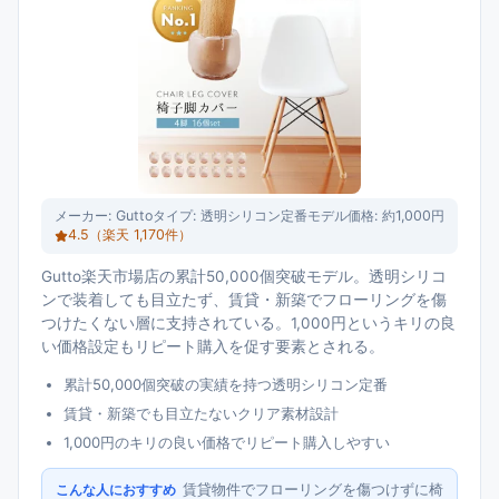
メーカー:
Gutto
タイプ:
透明シリコン定番モデル
価格:
約1,000円
4.5
（楽天
1,170
件）
Gutto楽天市場店の累計50,000個突破モデル。透明シリコ
ンで装着しても目立たず、賃貸・新築でフローリングを傷
つけたくない層に支持されている。1,000円というキリの良
い価格設定もリピート購入を促す要素とされる。
累計50,000個突破の実績を持つ透明シリコン定番
賃貸・新築でも目立たないクリア素材設計
1,000円のキリの良い価格でリピート購入しやすい
賃貸物件でフローリングを傷つけずに椅
こんな人におすすめ