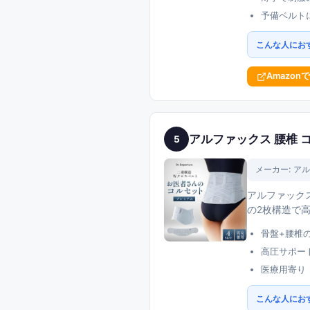
予備ベルト
こんな人にお
Amazon
アルファックス 腰椎 
5
メーカー:
アル
アルファック
の2枚構造で
骨盤+腰椎
高圧サポー
医療用寄り
こんな人にお