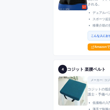
される。
デュアルバ
スポーツ起
移乗介助の
こんな人にお
Amazon
コジット 楽腰ベルト
4
メーカー:
コジ
コジットの低価
護士・予備ベ
低価格の入
薄手で制服