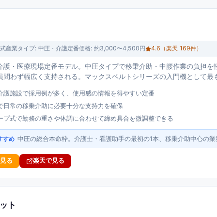
式産業
タイプ:
中圧・介護定番
価格:
約3,000〜4,500円
4.6
（楽天
169
件）
介護・医療現場定番モデル。中圧タイプで移乗介助・中腰作業の負担を
員問わず幅広く支持される。マックスベルトシリーズの入門機として最
介護施設で採用例が多く、使用感の情報を得やすい定番
で日常の移乗介助に必要十分な支持力を確保
ープ式で勤務の重さや体調に合わせて締め具合を微調整できる
中圧の総合本命枠。介護士・看護助手の最初の1本、移乗介助中心の業
すすめ
で見る
楽天で見る
セット