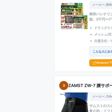
メーカー:
興和
興和バンテリ
能。5千円〜
ドラッグス
メッシュ/
介護主任・
こんな人にお
Amazon
ZAMST ZW-7 腰サ
3
メーカー:
ZA
ザムストのス
乗介助・リフ