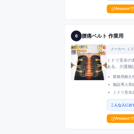
Amazon
腰痛ベルト 作業用
6
メーカー:
ミド
ミドリ安全の
ある。介護施
業務用耐久
施設導入実
ミドリ安全
こんな人にお
Amazon