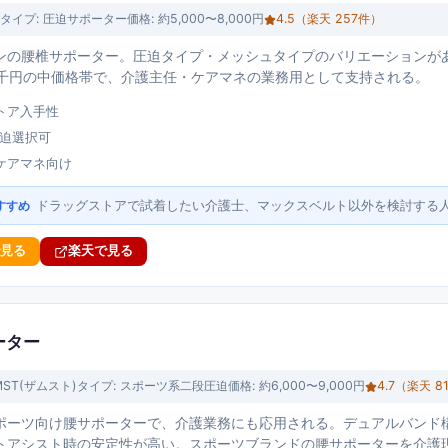
タイプ:
圧迫サポーター
価格:
約5,000〜8,000円
4.5
（楽天
257
件）
ンの腰椎サポーター。圧迫タイプ・メッシュタイプのバリエーションが
7千円の中価格帯で、介護主任・ケアマネの業務用として支持される。
トア入手性
圧迫選択可
ケアマネ向け
ドラッグストアで試着したい介護士、マックスベルト以外を検討する
すすめ
で見る
楽天で見る
ポーター
MST(ザムスト)
タイプ:
スポーツ系二段圧迫
価格:
約6,000〜9,000円
4.7
（楽天
8
ポーツ向け腰サポーターで、介護業務にも応用される。デュアルバンド
トアシスト時の安定性が高い。スポーツブランドの腰サポーターを介護