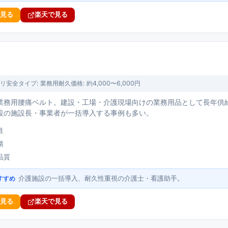
で見る
楽天で見る
リ安全
タイプ:
業務用耐久
価格:
約4,000〜6,000円
業務用腰痛ベルト。建設・工場・介護現場向けの業務用品として長年供
設の施設長・事業者が一括導入する事例も多い。
性
績
品質
介護施設の一括導入、耐久性重視の介護士・看護助手。
すすめ
で見る
楽天で見る