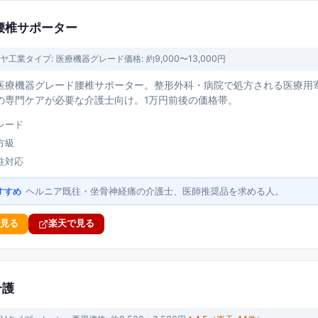
e 腰椎サポーター
ヤ工業
タイプ:
医療機器グレード
価格:
約9,000〜13,000円
医療機器グレード腰椎サポーター。整形外科・病院で処方される医療用
の専門ケアが必要な介護士向け。1万円前後の価格帯。
レード
方級
往対応
ヘルニア既往・坐骨神経痛の介護士、医師推奨品を求める人。
すすめ
で見る
楽天で見る
介護