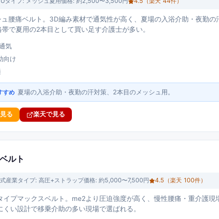
YU
タイプ:
メッシュ夏用
価格:
約2,500〜3,500円
4.5
（楽天
44
件）
シュ腰痛ベルト。3D編み素材で通気性が高く、夏場の入浴介助・夜勤の汗
価格帯で夏用の2本目として買い足す介護士が多い。
ュ通気
助向け
適
夏場の入浴介助・夜勤の汗対策、2本目のメッシュ用。
すすめ
で見る
楽天で見る
痛ベルト
式産業
タイプ:
高圧+ストラップ
価格:
約5,000〜7,500円
4.5
（楽天
100
件）
タイプマックスベルト。me2より圧迫強度が高く、慢性腰痛・重介護現
にくい設計で移乗介助の多い現場で選ばれる。