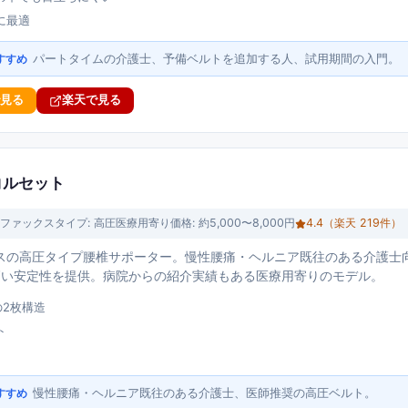
に最適
パートタイムの介護士、予備ベルトを追加する人、試用期間の入門。
すすめ
で見る
楽天で見る
コルセット
ファックス
タイプ:
高圧医療用寄り
価格:
約5,000〜8,000円
4.4
（楽天
219
件）
スの高圧タイプ腰椎サポーター。慢性腰痛・ヘルニア既往のある介護士
高い安定性を提供。病院からの紹介実績もある医療用寄りのモデル。
の2枚構造
ト
慢性腰痛・ヘルニア既往のある介護士、医師推奨の高圧ベルト。
すすめ