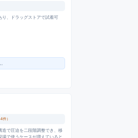
あり、ドラッグストアで試着可
人。
14
件）
構造で圧迫を二段階調整でき、移
現場で使うケースが増えていると