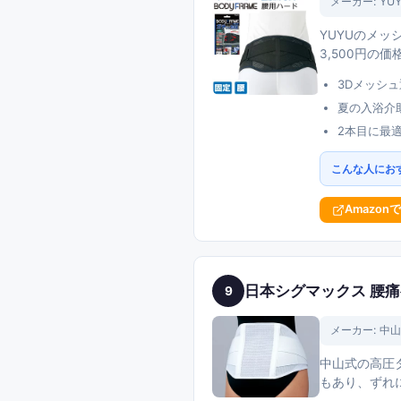
メーカー:
YU
YUYUのメッ
3,500円の
3Dメッシ
夏の入浴介
2本目に最
こんな人にお
Amazon
日本シグマックス 腰
9
メーカー:
中山
中山式の高圧
もあり、ずれ