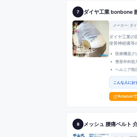
ダイヤ工業 bonbon
7
メーカー:
ダイ
ダイヤ工業の
坐骨神経痛等
医療機器グ
整形外科処
ヘルニア既
こんな人にお
Amazon
メッシュ 腰痛ベルト 
8