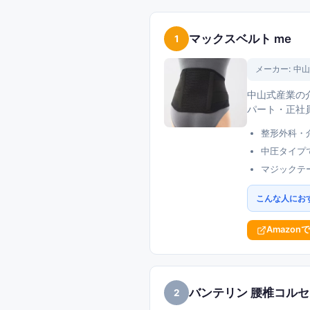
マックスベルト me
1
メーカー:
中山
中山式産業の
パート・正社
整形外科・
中圧タイプ
マジックテ
こんな人にお
Amazon
バンテリン 腰椎コル
2