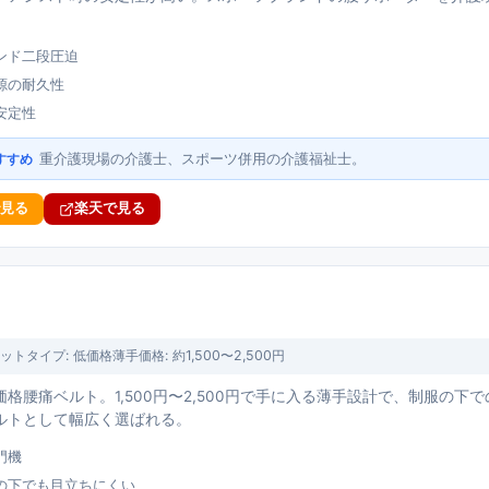
ンド二段圧迫
源の耐久性
安定性
重介護現場の介護士、スポーツ併用の介護福祉士。
すすめ
で見る
楽天で見る
ット
タイプ:
低価格薄手
価格:
約1,500〜2,500円
格腰痛ベルト。1,500円〜2,500円で手に入る薄手設計で、制服の
ルトとして幅広く選ばれる。
門機
の下でも目立ちにくい