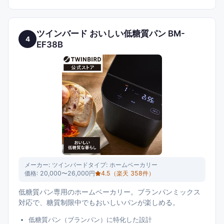
ツインバード おいしい低糖質パン BM-
4
EF38B
メーカー:
ツインバード
タイプ:
ホームベーカリー
価格:
20,000〜26,000円
4.5
（楽天
358
件）
低糖質パン専用のホームベーカリー。ブランパンミックス
対応で、糖質制限中でもおいしいパンが楽しめる。
低糖質パン（ブランパン）に特化した設計