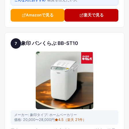
Amazonで見る
楽天で見る
象印 パンくらぶ BB-ST10
7
メーカー:
象印
タイプ:
ホームベーカリー
価格:
20,000〜28,000円
4.5
（楽天
21
件）