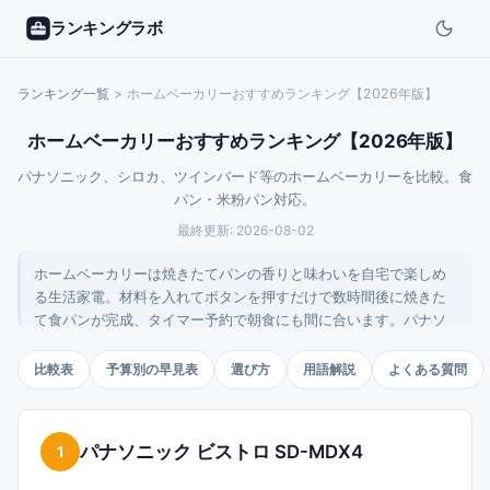
ランキングラボ
ランキング一覧
>
ホームベーカリーおすすめランキング【2026年版】
ホームベーカリーおすすめランキング【2026年版】
パナソニック、シロカ、ツインバード等のホームベーカリーを比較。食
パン・米粉パン対応。
最終更新:
2026-08-02
ホームベーカリーは焼きたてパンの香りと味わいを自宅で楽しめ
る生活家電。材料を入れてボタンを押すだけで数時間後に焼きた
て食パンが完成、タイマー予約で朝食にも間に合います。パナソ
ニックが業界リーダー、シロカ・タイガー・象印・ツインバー
ド・アイリスオーヤマが中核で、米粉パン・低糖質パン・天然酵
比較表
予算別の早見表
選び方
用語解説
よくある質問
母など健康志向メニューも充実。このページでは用途別に整理し
ました。
パナソニック ビストロ SD-MDX4
1