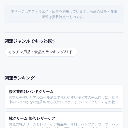
本ページはアフィリエイト広告を利用しています。商品の価格・在庫
状況は掲載時点のものです。
関連ジャンルでもっと探す
キッチン用品・食品
のランキング
311
件
関連ランキング
接客業向けハンドクリーム
頻繁な手洗いとアルコール消毒で荒れやすい接客業の手元向けに、勤務
中のベタつかない無香料から夜の集中ケアまでハンドクリームを比較。
プチプラからハイブランドまで価格帯別に選べます。
靴クリーム 無色 レザーケア
無色の靴クリームとレザーケア用品を、革靴、パンプス、ブーツ、バッ