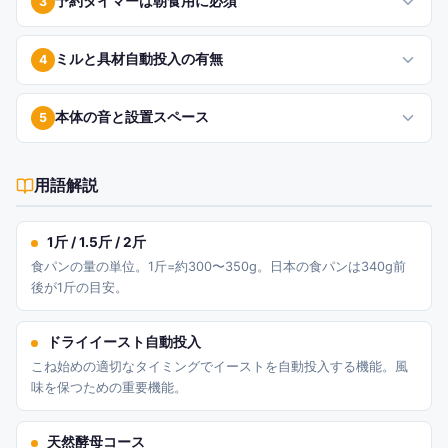
予約タイマーは朝食用に必須
3
ミルと具材自動投入の有無
4
本体の音と設置スペース
5
用語解説
1斤 / 1.5斤 / 2斤
食パンの量の単位。1斤=約300〜350g。日本の食パンは340g前
後が1斤の目安。
ドライイースト自動投入
こね始めの適切なタイミングでイーストを自動投入する機能。風
味を保つための重要機能。
天然酵母コース