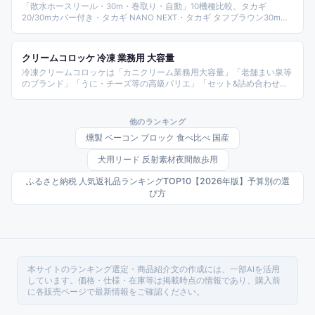
「散水ホースリール・30m・巻取り・自動」10機種比較。タカギ
20/30mカバー付き・タカギ NANO NEXT・タカギ タフブラウン30m
R220TBR・アイリス JETアクアガン30m・アイリス 強力ジェット・ア
イリス ねじれ強度3倍・グットライフ バラ鋳物・グリーンライフ ジェ
ニアス30/20・グリーンライフ スチールHR-Sなど2026年版整理。
クリームコロッケ 冷凍 業務用 大容量
冷凍クリームコロッケは「カニクリーム業務用大容量」「老舗まい泉等
のブランド」「うに・チーズ等の高級バリエ」「セット&詰め合わせ」
の4軸で選ぶ。商品を整理した。
他のランキング
燻製 ベーコン ブロック 食べ比べ 国産
犬用リード 反射素材夜間散歩用
ふるさと納税 人気返礼品ランキングTOP10【2026年版】予算別の選
び方
本サイトのランキング選定・商品紹介文の作成には、一部AIを活用
しています。価格・仕様・在庫等は掲載時点の情報であり、購入前
に各販売ページで最新情報をご確認ください。