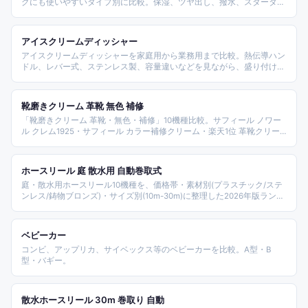
グにも使いやすいタイプ別に比較。保湿、ツヤ出し、撥水、スターター
セットの違いを整理します。
アイスクリームディッシャー
アイスクリームディッシャーを家庭用から業務用まで比較。熱伝導ハン
ドル、レバー式、ステンレス製、容量違いなどを見ながら、盛り付けや
製菓で使いやすい商品を紹介します。
靴磨きクリーム 革靴 無色 補修
「靴磨きクリーム 革靴・無色・補修」10機種比較。サフィール ノワー
ル クレム1925・サフィール カラー補修クリーム・楽天1位 革靴クリー
ム・SAPHIR レノベイティングカラー補修・Woodfield 全12色・DEWEL
レザー補修・コロンブス カラーリペア・革の達人 250g・M.MOWBRAY
コードバンレノベイター など2026年版整理。
ホースリール 庭 散水用 自動巻取式
庭・散水用ホースリール10機種を、価格帯・素材別(プラスチック/ステ
ンレス/鋳物ブロンズ)・サイズ別(10m-30m)に整理した2026年版ランキ
ング。タカギ・アイリスオーヤマ・グリーンライフ・三洋化成・ハタ
ヤ・グットライフなど主要メーカーから、家庭菜園・洗車・園芸・ベラ
ンダ用途に対応する構成。
ベビーカー
コンビ、アップリカ、サイベックス等のベビーカーを比較。A型・B
型・バギー。
散水ホースリール 30m 巻取り 自動