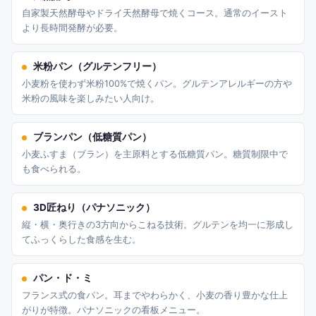
自家製天然酵母やドライ天然酵母で焼くコース。通常のイースト
より長時間発酵が必要。
米粉パン（グルテンフリー）
小麦粉を使わず米粉100%で焼くパン。グルテンアレルギーの方や
米粉の風味を楽しみたい人向け。
ブランパン（低糖質パン）
小麦ふすま（ブラン）を主原料とする低糖質パン。糖質制限中で
も食べられる。
3D匠ねり（パナソニック）
縦・横・奥行きの3方向からこねる技術。グルテンを均一に形成し
てふっくらした食感を生む。
パン・ド・ミ
フランス式の食パン。耳までやわらかく、小麦の香り豊かな仕上
がりが特徴。パナソニックの看板メニュー。