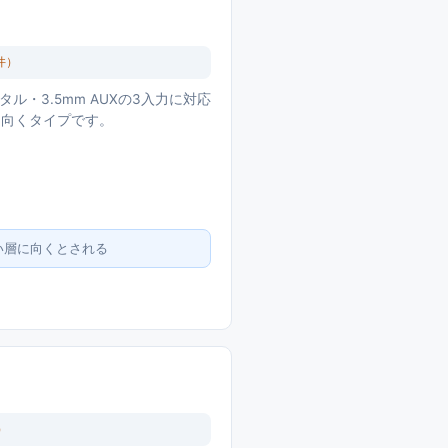
件）
ル・3.5mm AUXの3入力に対応
に向くタイプです。
い層に向くとされる
）