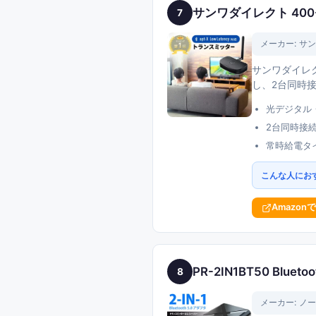
サンワダイレクト 400
7
メーカー:
サン
サンワダイレク
し、2台同時
光デジタル・
2台同時接
常時給電タ
こんな人にお
Amazon
PR-2IN1BT50 Blu
8
メーカー:
ノー