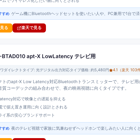
ームでワイヤレス化したい層に向くとされる
ゲーム機にBluetoothヘッドセットを使いたい人や、PC兼用で1台
すすめ
で見る
楽天で見る
AD010 apt-X LowLatency テレビ用
ワダイレクト
タイプ:
光デジタル出力対応タイプ
価格:
約5,480円
4.1
（楽天
103
のapt-X Low Latency対応Bluetoothトランスミッターで、テ
音質コーデックの組み合わせで、夜の映画視聴に向くタイプです。
owLatency対応で映像との遅延を抑える
給電で据え置き運用に向く設計とされる
ライ系の安心ブランドサポート
夜のテレビ視聴で家族に気兼ねせずヘッドホンで楽しみたい人に向く
すすめ