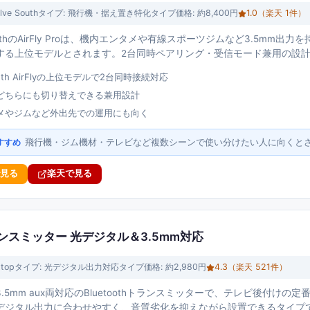
lve South
タイプ:
飛行機・据え置き特化タイプ
価格:
約8,400円
1.0
（楽天
1
件）
SouthのAirFly Proは、機内エンタメや有線スポーツジムなど3.5mm
する上位モデルとされます。2台同時ペアリング・受信モード兼用の設
South AirFlyの上位モデルで2台同時接続対応
どちらにも切り替えできる兼用設計
メやジムなど外出先での運用にも向く
飛行機・ジム機材・テレビなど複数シーンで使い分けたい人に向くと
すすめ
で見る
楽天で見る
 トランスミッター 光デジタル＆3.5mm対応
top
タイプ:
光デジタル出力対応タイプ
価格:
約2,980円
4.3
（楽天
521
件）
.5mm aux両対応のBluetoothトランスミッターで、テレビ後付け
デジタル出力に合わせやすく、音質劣化を抑えながら設置できるタイプ