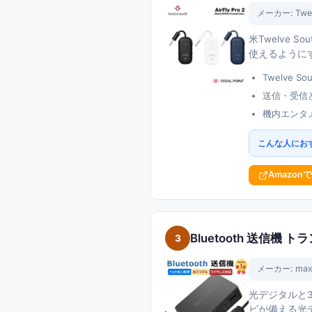
メーカー:
Twe
米Twelve 
使えるように
Twelve 
送信・受信
機内エンタ
こんな人にお
Amazon
Bluetooth 送信機
3
メーカー:
max
光デジタルと3
ビが備える光