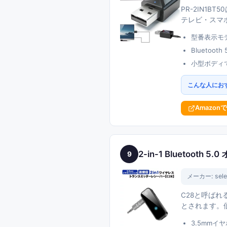
PR-2IN1B
テレビ・スマ
型番表示モ
Bluetoo
小型ボディ
こんな人にお
Amazon
2-in-1 Bluetoot
9
メーカー:
sel
C28と呼ばれる
とされます。
3.5mm