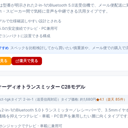
T50は型番が明示された2-in-1のBluetooth 5.0送受信機で、メール
ホ・スピーカー間で気軽に音声を中継できる汎用タイプです。
デルで仕様確認しやすい設計とされる
th 5.0の安定接続でテレビ・PC兼用可
でコンパクトに設置できる構成
スペックを比較検討してから買いたい慎重派や、メール便での購入で
すすめ
で見る
楽天で見る
h 5.0 オーディオトランスミッター C28モデル
ect-tgk
タイプ:
2-in-1（送受信両対応）タイプ
価格:
約1,680円
4.1
（楽天
85
件）
2-in-1のBluetooth 5.0トランスミッター／レシーバーで、3.5m
価格を抑えつつテレビ・車載・PC音声を兼用したい層に向くタイプです
イヤホンジャックでテレビ・車載に兼用可