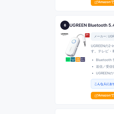
Amazon
UGREEN Bluetoot
6
メーカー:
UG
UGREENの2
す。テレビ・
Blueto
送信／受信
UGREE
こんな人にお
Amazon