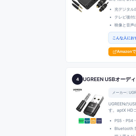
光デジタル出
テレビ後付
映像と音声
こんな人にお
Amazon
UGREEN USBオーディオ
4
メーカー:
UG
UGREENのU
す。aptX
PS5・PS4
Bluetoo