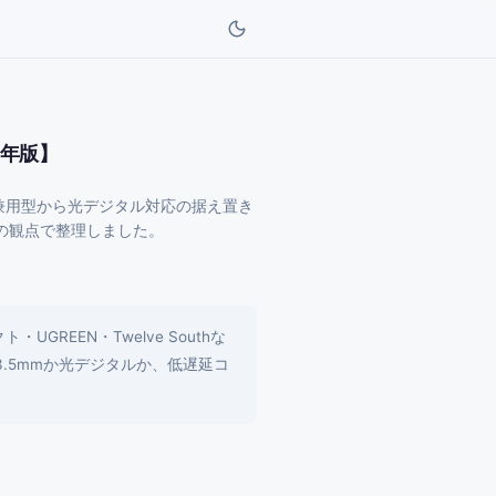
6年版】
受信兼用型から光デジタル対応の据え置き
続の観点で整理しました。
REEN・Twelve Southな
3.5mmか光デジタルか、低遅延コ