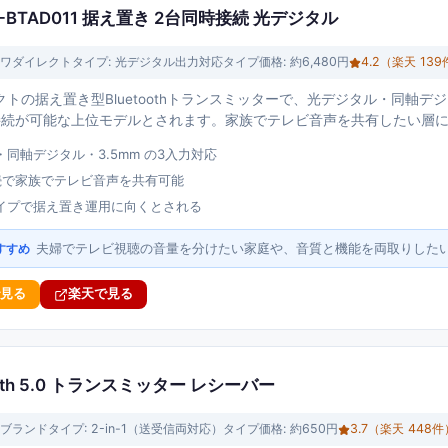
-BTAD011 据え置き 2台同時接続 光デジタル
ワダイレクト
タイプ:
光デジタル出力対応タイプ
価格:
約6,480円
4.2
（楽天
139
トの据え置き型Bluetoothトランスミッターで、光デジタル・同軸デジタ
接続が可能な上位モデルとされます。家族でテレビ音声を共有したい層
同軸デジタル・3.5mm の3入力対応
続で家族でテレビ音声を共有可能
イプで据え置き運用に向くとされる
夫婦でテレビ視聴の音量を分けたい家庭や、音質と機能を両取りした
すすめ
で見る
楽天で見る
etooth 5.0 トランスミッター レシーバー
ブランド
タイプ:
2-in-1（送受信両対応）タイプ
価格:
約650円
3.7
（楽天
448
件