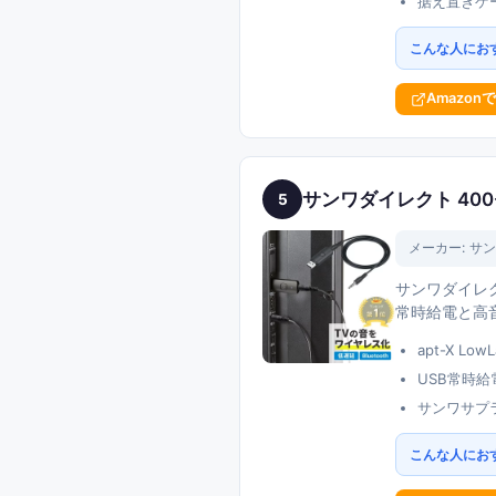
据え置きゲ
こんな人にお
Amazon
サンワダイレクト 400-BT
5
メーカー:
サン
サンワダイレクト
常時給電と高
apt-X L
USB常時
サンワサプ
こんな人にお