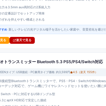
力＆3.5mm aux両対応の2系統入力
けの定番設計でセットアップ簡単
のずれを抑えやすい構成とされる
新しいテレビの光デジタル端子を活かしたい家庭や、音質劣化を避け
すすめ
で見る
楽天で見る
トランスミッター Bluetooth 5.3 PS5/PS4/Switch対応
REEN
タイプ:
USB接続・PC兼用タイプ
価格:
約3,599円
4.5
（楽天
155
件）
SB接続型Bluetoothトランスミッターで、PS5・PS4・SwitchやWin
 HDコーデック対応で、ゲーム機にワイヤレスヘッドセットを使いたい層に
・Switch・PCに対応するUSBドングル型
th 5.3とaptX HD対応で安定した接続