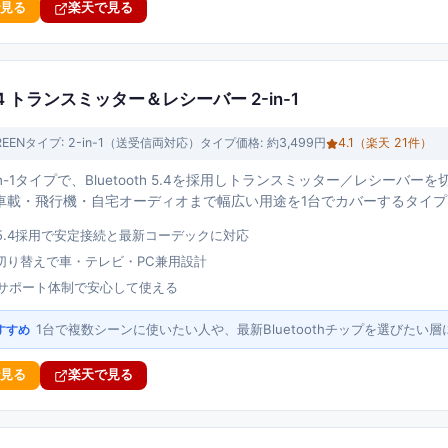
で見る
楽天で見る
h 5.4 トランスミッター＆レシーバー 2-in-1
REEN
タイプ:
2-in-1（送受信両対応）タイプ
価格:
約3,499円
4.1
（楽天
21
件）
-in-1タイプで、Bluetooth 5.4を採用しトランスミッター／レシー
車載・飛行機・自宅オーディオまで幅広い用途を1台でカバーするタイプ
oth 5.4採用で安定接続と最新コーデックに対応
切り替えで車・テレビ・PC兼用設計
Nのサポート体制で安心して使える
1台で複数シーンに使いたい人や、最新Bluetoothチップを選びたい
すすめ
で見る
楽天で見る