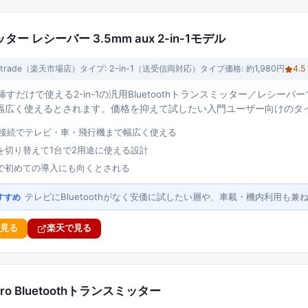
ッター レシーバー 3.5mm aux 2-in-1モデル
cetrade（楽天市場店）
タイプ:
2-in-1（送受信両対応）タイプ
価格:
約1,980円
4.5
uxに挿すだけで使える2-in-1の汎用Bluetoothトランスミッター／レシ
幅広く使えるとされます。価格を抑えて試したい入門ユーザー向けのタ
aux接続でテレビ・車・飛行機まで幅広く使える
を切り替えて1台で2用途に使える設計
で初めての導入にも向くとされる
テレビにBluetoothがなく安価に試したい層や、車載・機内利用も
すすめ
で見る
楽天で見る
ly Pro Bluetoothトランスミッター