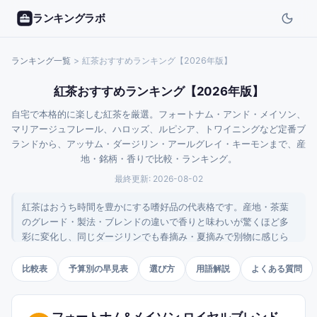
ランキングラボ
ランキング一覧
>
紅茶おすすめランキング【2026年版】
紅茶おすすめランキング【2026年版】
自宅で本格的に楽しむ紅茶を厳選。フォートナム・アンド・メイソン、
マリアージュフレール、ハロッズ、ルピシア、トワイニングなど定番ブ
ランドから、アッサム・ダージリン・アールグレイ・キーモンまで、産
地・銘柄・香りで比較・ランキング。
最終更新:
2026-08-02
紅茶はおうち時間を豊かにする嗜好品の代表格です。産地・茶葉
のグレード・製法・ブレンドの違いで香りと味わいが驚くほど多
彩に変化し、同じダージリンでも春摘み・夏摘みで別物に感じら
れるほど奥深い世界。このページでは、英国王室御用達のフォー
トナム・アンド・メイソンやハロッズ、フランスの老舗マリアー
比較表
予算別の早見表
選び方
用語解説
よくある質問
ジュフレール、日本の大御所ルピシア、世界的にポピュラーなト
ワイニングなど世界の名門ブランドから、特定産地の単一茶園茶
葉まで幅広くピックアップしました。ダージリン・アッサム・キ