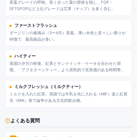
茶葉グレードの呼称。長く尖った葉の形状を指し、FOP・
SFTGFOPなど上位グレードは芯芽（チップ）を多く含む。
ファーストフラッシュ
ダージリンの春摘み（3〜4月）茶葉。薄い水色と若々しい香りが
特徴で、最高級品が多い。
ハイティー
英国の夕方の軽食。紅茶とサンドイッチ・ケーキを合わせた習
慣。「アフタヌーンティー」より庶民的で充実感のある時間帯。
ミルクフレッシュ（ミルクティー）
ミルクを入れた紅茶。英国では牛乳を先に入れる（MIF）派と紅茶
先（MIA）派で論争がある文化的飲み物。
よくある質問