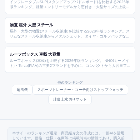
インフレータブルSUP(スタンドアップパドルボード)を比較する2026年
版ランキング。軽量エントリーモデルから窓付き・大型サイズの上級モ
デルまで、価格帯・重量・付属品別に整理しました。
物置 屋外 大型 スチール
屋外・大型の物置(スチール収納庫)を比較する2026年版ランキング。ス
リムなスチール収納庫からメタルシェッド、タイヤ・ゴルフバッグなど
用途特化型まで、サイズ・価格帯別に整理しました。
ルーフボックス 車載 大容量
ルーフボックス(車載)を比較する2026年版ランキング。INNO(カーメイ
ト)・Terzo(PIAA)の主要2ブランドを中心に、コンパクトから大容量フ
ラッグシップまで、容量・価格帯別に整理しました。
他のランキング
扇風機
スポーツトレーナー・コーチ向けストップウォッチ
珪藻土水切りマット
本サイトのランキング選定・商品紹介文の作成には、一部AIを活用
しています。価格・仕様・在庫等は掲載時点の情報であり、購入前