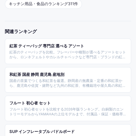
キッチン用品・食品
のランキング
311
件
関連ランキング
紅茶 ティーバッグ 専門店 選べる アソート
紅茶のティーバッグを比較。フレーバーや種類が選べるアソートセット
から、ロンネフェルトやカレルチャペックなど専門店・ブランドの紅
茶、国産の和紅茶やデカフェ・はちみつ紅茶まで、毎日のティータイム
に使える紅茶ティーバッグのランキングです。
和紅茶 国産 静岡 鹿児島 産地別
国産の茶葉でつくる和紅茶を厳選。静岡産の無農薬・定番の和紅茶か
ら、鹿児島や佐賀・嬉野など九州の和紅茶、有機栽培や屋久島の和紅
茶、ミルクティー向けの濃厚タイプまで、産地か有機か飲み方かを基準
に、茶葉の産地や栽培・タイプの違いから選び方を解説します。
フルート 初心者 セット
フルート初心者セットを比較する2026年版ランキング。白銅製のエン
トリーモデルからYAMAHAの上位モデルまで、付属品・保証・価格帯別
に整理しました。
SUP インフレータブル パドルボード