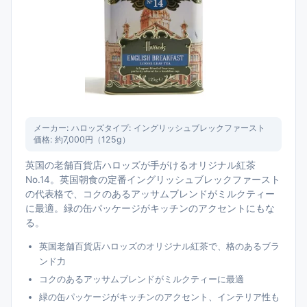
メーカー:
ハロッズ
タイプ:
イングリッシュブレックファースト
価格:
約7,000円（125g）
英国の老舗百貨店ハロッズが手がけるオリジナル紅茶
No.14。英国朝食の定番イングリッシュブレックファースト
の代表格で、コクのあるアッサムブレンドがミルクティー
に最適。緑の缶パッケージがキッチンのアクセントにもな
る。
英国老舗百貨店ハロッズのオリジナル紅茶で、格のあるブラ
ンド力
コクのあるアッサムブレンドがミルクティーに最適
緑の缶パッケージがキッチンのアクセント、インテリア性も