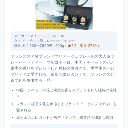
メーカー:
マリアージュフレール
タイプ:
フランス製フレーバードティー
価格:
約4,500〜7,500円（100g）
4.5
（楽天
271
件）
フランスの老舗ブランドマリアージュフレールの大人気フ
レーバードティー、マルコポーロ。中国・チベットの花と
果実の香りをブレンドした独特の優雅さで、世界中のセレ
ブリティに愛される。茶葉もエレガントで、フランスの紅
茶文化を象徴する一品。
中国・チベットの花と果実の香りをブレンドした独特の優雅
さ
フランス紅茶文化を象徴するブランドで、セレブリティにも
愛される
黒と金のエレガントな缶デザインで、贈答時の印象も格別