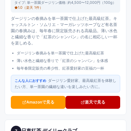
タイプ:
単一茶園ダージリン
価格:
約4,500〜12,000円（100g）
1.0
（楽天
1
件）
ダージリンの春摘みを単一茶園で仕上げた最高級紅茶。キ
ャッスルトン・ソムリエ・マーガレッツホープなど有名茶
園の春摘みは、毎年春に限定販売される高級品。薄い水色
と繊細な香りで「紅茶のシャンパン」の名に相応しい一杯
を楽しめる。
ダージリン春摘みを単一茶園で仕上げた最高級紅茶
薄い水色と繊細な香りで「紅茶のシャンパン」を体感
毎年春限定販売の希少性、紅茶愛好家の至福の一杯
ダージリン愛好家、最高級紅茶を体験し
こんな人におすすめ
たい方、単一茶園の繊細な違いを楽しみたい方に。
Amazonで見る
楽天で見る
日東紅茶 デイリークラブ
7