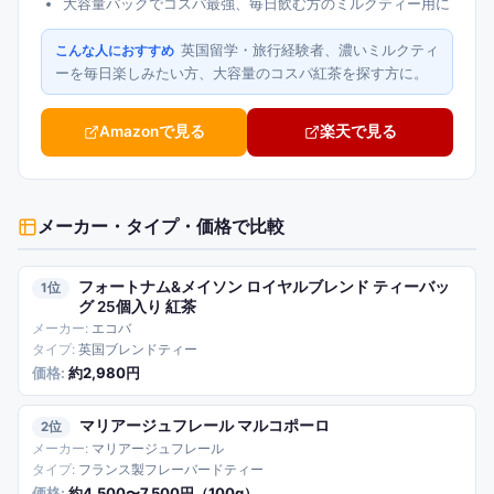
大容量パックでコスパ最強、毎日飲む方のミルクティー用に
英国留学・旅行経験者、濃いミルクティ
こんな人におすすめ
ーを毎日楽しみたい方、大容量のコスパ紅茶を探す方に。
Amazonで見る
楽天で見る
メーカー・タイプ・価格
で比較
フォートナム&メイソン ロイヤルブレンド ティーバッ
1
グ 25個入り 紅茶
エコバ
英国ブレンドティー
約2,980円
マリアージュフレール マルコポーロ
2
マリアージュフレール
フランス製フレーバードティー
約4,500〜7,500円（100g）