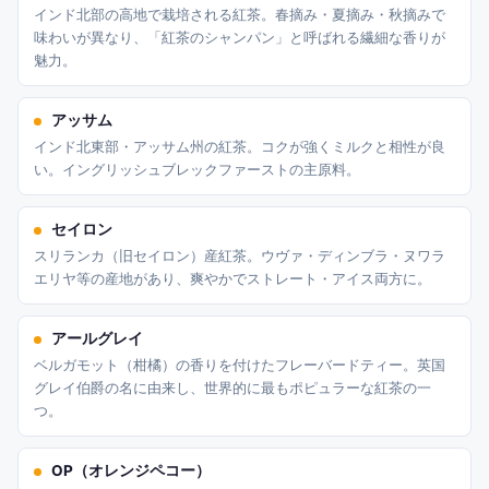
インド北部の高地で栽培される紅茶。春摘み・夏摘み・秋摘みで
味わいが異なり、「紅茶のシャンパン」と呼ばれる繊細な香りが
魅力。
アッサム
インド北東部・アッサム州の紅茶。コクが強くミルクと相性が良
い。イングリッシュブレックファーストの主原料。
セイロン
スリランカ（旧セイロン）産紅茶。ウヴァ・ディンブラ・ヌワラ
エリヤ等の産地があり、爽やかでストレート・アイス両方に。
アールグレイ
ベルガモット（柑橘）の香りを付けたフレーバードティー。英国
グレイ伯爵の名に由来し、世界的に最もポピュラーな紅茶の一
つ。
OP（オレンジペコー）