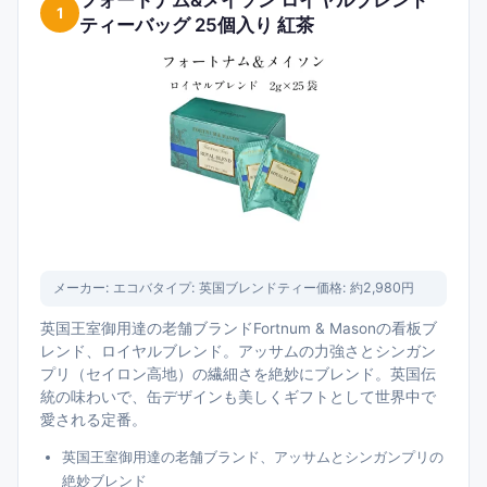
フォートナム&メイソン ロイヤルブレンド
1
ーモン・セイロン等の産地別特徴、アールグレイ・イングリッシ
ティーバッグ 25個入り 紅茶
ュブレックファーストなどのブレンド、ティーバッグ対リーフの
選び方を解説します。
メーカー:
エコバ
タイプ:
英国ブレンドティー
価格:
約2,980円
英国王室御用達の老舗ブランドFortnum & Masonの看板ブ
レンド、ロイヤルブレンド。アッサムの力強さとシンガン
プリ（セイロン高地）の繊細さを絶妙にブレンド。英国伝
統の味わいで、缶デザインも美しくギフトとして世界中で
愛される定番。
英国王室御用達の老舗ブランド、アッサムとシンガンプリの
絶妙ブレンド