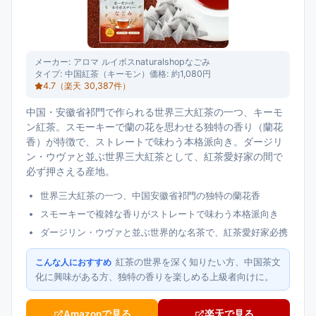
メーカー:
アロマ ルイボスnaturalshopなごみ
タイプ:
中国紅茶（キーモン）
価格:
約1,080円
4.7
（楽天
30,387
件）
中国・安徽省祁門で作られる世界三大紅茶の一つ、キーモ
ン紅茶。スモーキーで蘭の花を思わせる独特の香り（蘭花
香）が特徴で、ストレートで味わう本格派向き。ダージリ
ン・ウヴァと並ぶ世界三大紅茶として、紅茶愛好家の間で
必ず押さえる産地。
世界三大紅茶の一つ、中国安徽省祁門の独特の蘭花香
スモーキーで複雑な香りがストレートで味わう本格派向き
ダージリン・ウヴァと並ぶ世界的な名茶で、紅茶愛好家必携
紅茶の世界を深く知りたい方、中国茶文
こんな人におすすめ
化に興味がある方、独特の香りを楽しめる上級者向けに。
Amazonで見る
楽天で見る