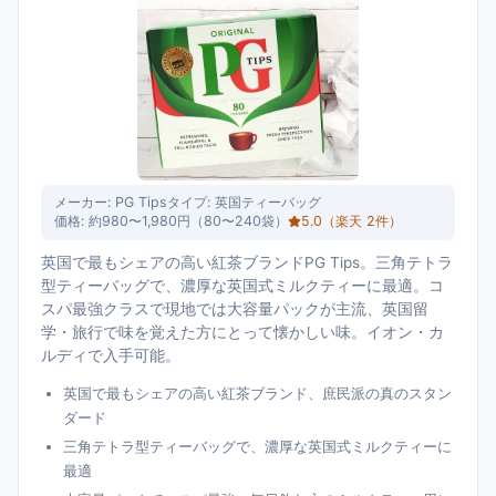
メーカー:
PG Tips
タイプ:
英国ティーバッグ
価格:
約980〜1,980円（80〜240袋）
5.0
（楽天
2
件）
英国で最もシェアの高い紅茶ブランドPG Tips。三角テトラ
型ティーバッグで、濃厚な英国式ミルクティーに最適。コ
スパ最強クラスで現地では大容量パックが主流、英国留
学・旅行で味を覚えた方にとって懐かしい味。イオン・カ
ルディで入手可能。
英国で最もシェアの高い紅茶ブランド、庶民派の真のスタン
ダード
三角テトラ型ティーバッグで、濃厚な英国式ミルクティーに
最適