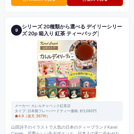
シリーズ 20種類から選べる デイリーシリー
9
ズ 20p 箱入り 紅茶 ティーバッグ│
メーカー:
カレルチャペック紅茶店
タイプ:
日本製フレーバードティー
価格:
約1,080円
4.9
（楽天
367
件）
山田詩子のイラストで人気の日本のティーブランドKarel
Capek。可愛らしい缶デザインと、日本人の舌に合わせた