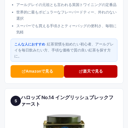
アールグレイの元祖とも言われる英国トワイニングの定番品
世界的に最もポピュラーなフレーバードティー、外れのない
選択
スーパーでも買える手頃さとティーバッグの便利さ、毎朝に
気軽
紅茶習慣を始めたい初心者、アールグレ
こんな人におすすめ
イを毎日飲みたい方、手頃な価格で質の良い紅茶を探す方
に。
Amazonで見る
楽天で見る
ハロッズ No.14 イングリッシュブレックフ
5
ァースト