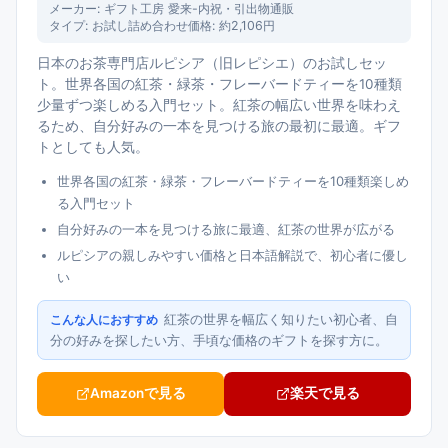
メーカー:
ギフト工房 愛来-内祝・引出物通販
タイプ:
お試し詰め合わせ
価格:
約2,106円
日本のお茶専門店ルピシア（旧レピシエ）のお試しセッ
ト。世界各国の紅茶・緑茶・フレーバードティーを10種類
少量ずつ楽しめる入門セット。紅茶の幅広い世界を味わえ
るため、自分好みの一本を見つける旅の最初に最適。ギフ
トとしても人気。
世界各国の紅茶・緑茶・フレーバードティーを10種類楽しめ
る入門セット
自分好みの一本を見つける旅に最適、紅茶の世界が広がる
ルピシアの親しみやすい価格と日本語解説で、初心者に優し
い
紅茶の世界を幅広く知りたい初心者、自
こんな人におすすめ
分の好みを探したい方、手頃な価格のギフトを探す方に。
Amazonで見る
楽天で見る