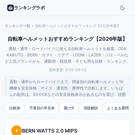
ランキングラボ
ランキング一覧
>
自転車ヘルメットおすすめランキング【2026年版】
自転車ヘルメットおすすめランキング【2026年版】
通勤・通学・ロードバイクに使える自転車ヘルメットを厳選。OGK
KABUTO・BERN・カブト・リデア・LOOM・LAZER・ジロ・ベルな
ど人気ブランドから、通勤用・競技用・子ども用を比較・ランキング。
最終更新:
2026-08-02
通勤・通学からロードバイクまで、用途別の自転車ヘルメット10
機種を安全規格・サイズ・通気性・携帯性で比較します。いちば
んの勘所は、SGやCEなどの安全規格表示があるものを選び、頭囲
に合うサイズを合わせること。見た目だけで選ぶとぐらつきや衝
撃吸収性能の低下につながります。
比較表
予算別の早見表
選び方
用語解説
よくある質問
BERN WATTS 2.0 MIPS
1