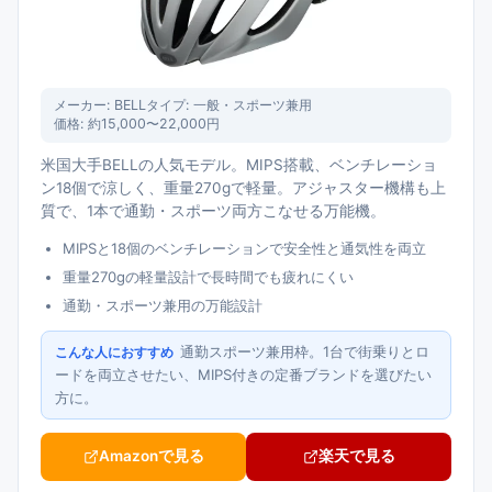
メーカー:
BELL
タイプ:
一般・スポーツ兼用
価格:
約15,000〜22,000円
米国大手BELLの人気モデル。MIPS搭載、ベンチレーショ
ン18個で涼しく、重量270gで軽量。アジャスター機構も上
質で、1本で通勤・スポーツ両方こなせる万能機。
MIPSと18個のベンチレーションで安全性と通気性を両立
重量270gの軽量設計で長時間でも疲れにくい
通勤・スポーツ兼用の万能設計
通勤スポーツ兼用枠。1台で街乗りとロ
こんな人におすすめ
ードを両立させたい、MIPS付きの定番ブランドを選びたい
方に。
Amazonで見る
楽天で見る