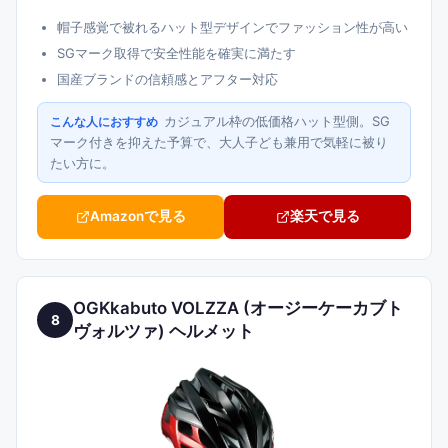
帽子感覚で被れるハット型デザインでファッション性が高い
SGマーク取得で安全性能を確実に満たす
国産ブランドの信頼感とアフター対応
カジュアル枠の低価格ハット型側。SG
こんな人におすすめ
マーク付きを抑えた予算で、大人子ども兼用で気軽に被り
たい方に。
Amazonで見る
楽天で見る
OGKkabuto VOLZZA (オージーケーカブト
8
ヴォルツァ) ヘルメット