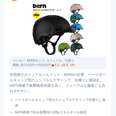
メーカー:
BERN
タイプ:
カジュアル・街乗り
価格:
約13,000〜18,000円
5.0
（楽天
1
件）
米国発のカジュアルヘルメット・BERNの定番。ベースボー
ルキャップ型のシンプルなデザインで、街乗りに馴染む。
MIPS搭載で衝撃吸収性能も高く、フォーマルな服装にも合
わせやすい。
ベースボールキャップ型のカジュアルデザインで街乗りに最
適
MIPS搭載で斜め衝撃時の回転エネルギーを吸収