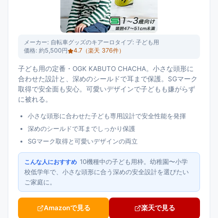
メーカー:
自転車グッズのキアーロ
タイプ:
子ども用
価格:
約5,500円
4.7
（楽天
376
件）
子ども用の定番・OGK KABUTO CHACHA。小さな頭形に
合わせた設計と、深めのシールドで耳まで保護。SGマーク
取得で安全面も安心。可愛いデザインで子どもも嫌がらず
に被れる。
小さな頭形に合わせた子ども専用設計で安全性能を発揮
深めのシールドで耳までしっかり保護
SGマーク取得と可愛いデザインの両立
10機種中の子ども用枠。幼稚園〜小学
こんな人におすすめ
校低学年で、小さな頭形に合う深めの安全設計を選びたい
ご家庭に。
Amazonで見る
楽天で見る