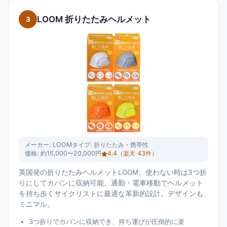
LOOM 折りたたみヘルメット
3
メーカー:
LOOM
タイプ:
折りたたみ・携帯性
価格:
約15,000〜20,000円
4.4
（楽天
43
件）
英国発の折りたたみヘルメットLOOM。使わない時は3つ折
りにしてカバンに収納可能。通勤・電車移動でヘルメット
を持ち歩くサイクリストに最適な革新的設計。デザインも
ミニマル。
3つ折りでカバンに収納でき、持ち運びが圧倒的に楽