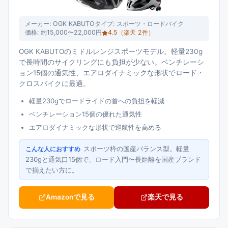
メーカー:
OGK KABUTO
タイプ:
スポーツ・ロードバイク
価格:
約15,000〜22,000円
4.5
（楽天
2
件）
OGK KABUTOのミドルレンジスポーツモデル。軽量230g
で長時間のサイクリングにも負担が少ない。ベンチレーシ
ョン15個の通気性、エアロダイナミックな形状でロード・
クロスバイクに最適。
軽量230gでロードライドの首への負担を軽減
ベンチレーション15個の優れた通気性
エアロダイナミックな形状で巡航性を高める
スポーツ枠の国産バランス型。軽量
こんな人におすすめ
230gと通気口15個で、ロード入門〜長距離を国産ブランド
で揃えたい方に。
Amazonで見る
楽天で見る