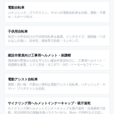
電動自転車
パナソニック、ブリヂストン、ヤマハの電動自転車を比較。通勤・子乗
せ・スポーツ向け。
子供用自転車
幼児〜小学生向けの子供用自転車を厳選。インチサイズ、補助輪・ペダ
ルなしの違い、安全性、価格帯で比較・ランキング。
建設作業員向け工事用ヘルメット・保護帽
飛来物や墜落から頭を守りたい建設作業員向けに、工事用ヘルメット・
保護帽を厳選。ミドリ安全・タニザワ・DIC・トーヨーセフティー・進
和化学・スターライトなど実在メーカーの通気孔付き・透明ひさし内
蔵・高視認カラータイプを、価格帯と用途別に比較しました。国家検定
区分と通気性、装着感を基準にまとめています。
電動アシスト自転車
通勤・買い物・子乗せに便利な電動アシスト自転車。パナソニック・ヤ
マハ・ブリヂストンを比較。
サイクリング用ヘルメットインナーキャップ・吸汗速乾
サイクリング用ヘルメットインナーキャップを吸汗速乾・冷感素材で比
較。ROCKBROSの接触冷感バラクラバから、Bivio・FERRYなどの定