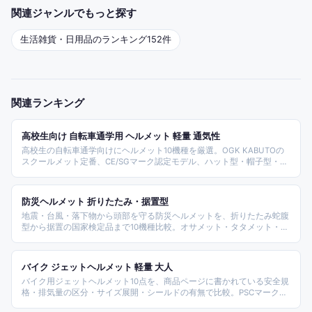
関連ジャンルでもっと探す
生活雑貨・日用品
のランキング
152
件
関連ランキング
高校生向け 自転車通学用 ヘルメット 軽量 通気性
高校生の自転車通学向けにヘルメット10機種を厳選。OGK KABUTOの
スクールメット定番、CE/SGマーク認定モデル、ハット型・帽子型・サ
イクル型まで網羅。2023年4月の努力義務化以降の通学現場で実用的な
軽量・通気性・デザイン性のバランスを軸に選定した。
防災ヘルメット 折りたたみ・据置型
地震・台風・落下物から頭部を守る防災ヘルメットを、折りたたみ蛇腹
型から据置の国家検定品まで10機種比較。オサメット・タタメット・ス
ターライト・KAGA・アットレスキューなど信頼ブランドを、形状と用
途別に分類しました。
バイク ジェットヘルメット 軽量 大人
バイク用ジェットヘルメット10点を、商品ページに書かれている安全規
格・排気量の区分・サイズ展開・シールドの有無で比較。PSCマークの
記載は6点、SGは7点で、規格の記載が無い枠が2点ありました。