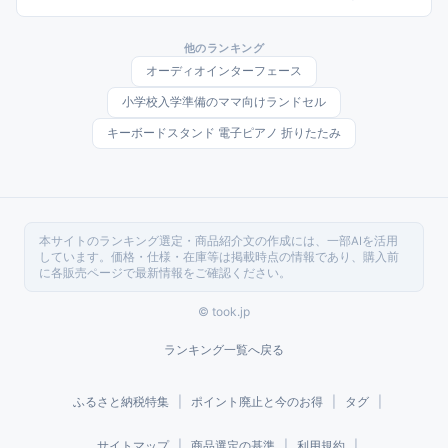
番、現場作業兼用モデルまで、形状と機能で選びやすく整理しました。
他のランキング
オーディオインターフェース
小学校入学準備のママ向けランドセル
キーボードスタンド 電子ピアノ 折りたたみ
本サイトのランキング選定・商品紹介文の作成には、一部AIを活用
しています。価格・仕様・在庫等は掲載時点の情報であり、購入前
に各販売ページで最新情報をご確認ください。
© took.jp
ランキング一覧へ戻る
ふるさと納税特集
|
ポイント廃止と今のお得
|
タグ
|
サイトマップ
|
商品選定の基準
|
利用規約
|