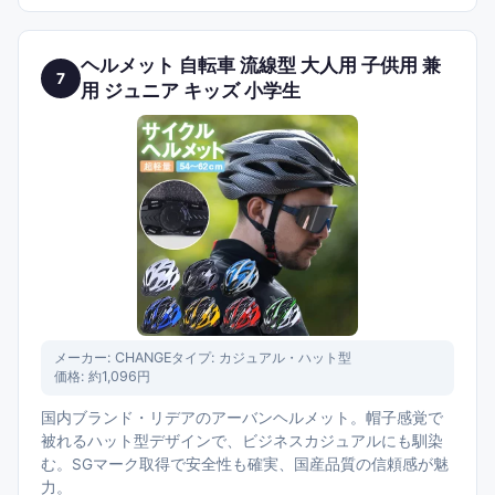
ヘルメット 自転車 流線型 大人用 子供用 兼
7
用 ジュニア キッズ 小学生
メーカー:
CHANGE
タイプ:
カジュアル・ハット型
価格:
約1,096円
国内ブランド・リデアのアーバンヘルメット。帽子感覚で
被れるハット型デザインで、ビジネスカジュアルにも馴染
む。SGマーク取得で安全性も確実、国産品質の信頼感が魅
力。