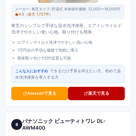
メーカー:
東芝
タイプ:
貯湯式 本体操作
価格:
12,000〜18,000円
4.5
（楽天
1,727
件）
東芝のシンプルで手頃な温水洗浄便座。エアインマイルド
洗浄でやさしい使い心地。取り付けも簡単。
エアインマイルド洗浄でやさしい洗い心地
1万円台の手頃な価格で気軽に導入
簡単取り付けでDIY設置も可能
できるだけ予算を抑えたい方、初めて温
こんな人におすすめ
水洗浄便座を導入する方
Amazonで見る
楽天で見る
パナソニック ビューティトワレ DL-
8
AWM400