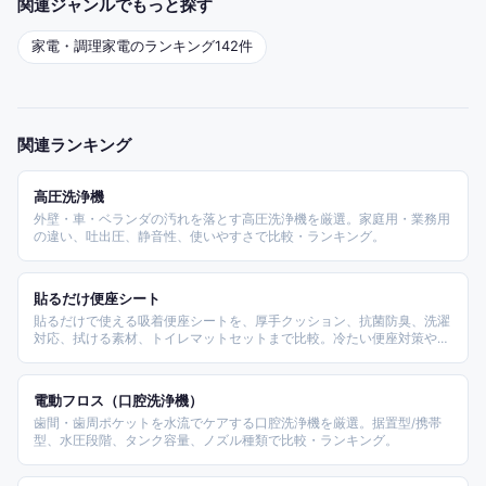
関連ジャンルでもっと探す
家電・調理家電
のランキング
142
件
関連ランキング
高圧洗浄機
外壁・車・ベランダの汚れを落とす高圧洗浄機を厳選。家庭用・業務用
の違い、吐出圧、静音性、使いやすさで比較・ランキング。
貼るだけ便座シート
貼るだけで使える吸着便座シートを、厚手クッション、抗菌防臭、洗濯
対応、拭ける素材、トイレマットセットまで比較。冷たい便座対策や季
節の模様替えに選びやすい商品をまとめます。
電動フロス（口腔洗浄機）
歯間・歯周ポケットを水流でケアする口腔洗浄機を厳選。据置型/携帯
型、水圧段階、タンク容量、ノズル種類で比較・ランキング。