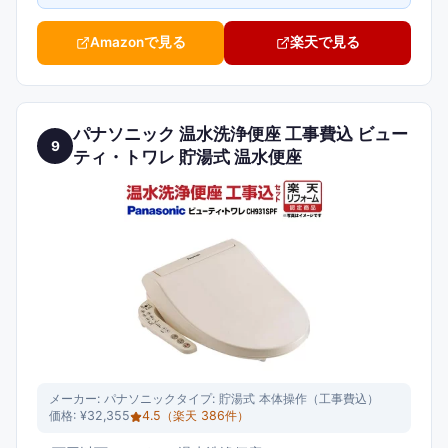
Amazonで見る
楽天で見る
パナソニック 温水洗浄便座 工事費込 ビュー
9
ティ・トワレ 貯湯式 温水便座
メーカー:
パナソニック
タイプ:
貯湯式 本体操作（工事費込）
価格:
¥32,355
4.5
（楽天
386
件）