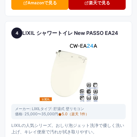
Amazonで見る
楽天で見る
LIXIL シャワートイレ New PASSO EA24
4
メーカー:
LIXIL
タイプ:
貯湯式 壁リモコン
価格:
25,000〜35,000円
5.0
（楽天
1
件）
LIXILの人気シリーズ。おしり泡ジェット洗浄で優しく洗い
上げ、キレイ便座で汚れが拭き取りやすい。