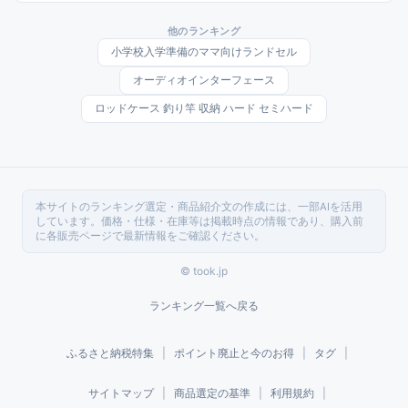
ャーラボ クリーンプラネット・イロドリプラス ドバピカ3剤式・代官山
ヘドロトルネード・e-goods 木村石鹸Cシリーズ・Reapri じゃぶじゃぶ
他のランキング
クリーンを整理。
小学校入学準備のママ向けランドセル
オーディオインターフェース
ロッドケース 釣り竿 収納 ハード セミハード
本サイトのランキング選定・商品紹介文の作成には、一部AIを活用
しています。価格・仕様・在庫等は掲載時点の情報であり、購入前
に各販売ページで最新情報をご確認ください。
© took.jp
ランキング一覧へ戻る
ふるさと納税特集
|
ポイント廃止と今のお得
|
タグ
|
サイトマップ
|
商品選定の基準
|
利用規約
|