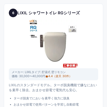
LIXIL シャワートイレ RGシリーズ
6
メーカー:
LIXIL
タイプ:
貯湯式 壁リモコン
価格:
30,000〜40,000円
4.4
（楽天
30
件）
LIXILのスタンダードモデル。ターボ脱臭機能で嫌なにおい
を素早く除去。おまかせ節電で電気代も安心。
ターボ脱臭でにおいを素早く強力に脱臭
おまかせ節電で使用パターンを学習し自動節電