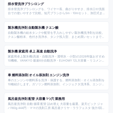
排水管洗浄ブラシロング
排水管洗浄ブラシロングを、ワイヤー長、曲がりやすさ、排水口や洗面
台での使いやすさで比較。短尺ブラシから5m・10mセット、加圧式ま
で商品を整理します。
製氷機洗浄剤 自動製氷機 クエン酸
自動製氷機の給水タンクや配管を手入れしやすい製氷機洗浄剤を比較。
クエン酸粉末、色付き洗浄水、タンク投入型、まとめ買いセットまで、
家庭の冷蔵庫で使いやすいタイプを整理します。
製氷機 家庭用 卓上 高速 自動洗浄
家庭用卓上製氷機(高速・自動洗浄・透明氷・小型)の2026年版おすすめ
10機種。VANKYO 最速6分自動洗浄・EUHOMY 12L大容量・リコメン堂
透明氷/四角い氷キューブ・BelleLife 保冷性能付き・快適空間222 1年保
証・ショップワールド 透明氷タイマー・壱番館STORE 丸型氷・MTK
ALTENAめざましテレビ紹介などタイプ別構成。
車 燃料添加剤 オイル添加剤 エンジン洗浄
車のエンジンや燃料系を洗浄・保護する、燃料添加剤・オイル添加剤を
10種紹介します。ガソリン燃料添加剤、インジェクタ洗浄系、エンジン
オイル添加剤、ディーゼル・高性能タイプなど、選ぶポイントもまとめ
ました。
風呂釜洗浄剤 配管 大容量 1つ穴 業務用
風呂釜洗浄剤 自動 循環 配管 詰め替え 大容量を厳選。楽天ビック ジャ
バ160g 444円・ママの洗剤工房 風呂釜クリヤ・ララフェスタ 強力1回
分・りかの良品 宮崎化学業務用・クルード プロ仕様天然成分・ネイチ