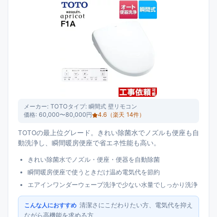
メーカー:
TOTO
タイプ:
瞬間式 壁リモコン
価格:
60,000〜80,000円
4.6
（楽天
14
件）
TOTOの最上位グレード。きれい除菌水でノズルも便座も自
動洗浄し、瞬間暖房便座で省エネ性能も高い。
きれい除菌水でノズル・便座・便器を自動除菌
瞬間暖房便座で使うときだけ温め電気代を節約
エアインワンダーウェーブ洗浄で少ない水量でしっかり洗浄
清潔さにこだわりたい方、電気代を抑え
こんな人におすすめ
ながら高機能を求める方