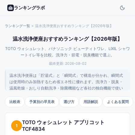
ランキングラボ
ランキング一覧
>
温水洗浄便座おすすめランキング【2026年版】
温水洗浄便座おすすめランキング【2026年版】
TOTO ウォシュレット、パナソニック ビューティトワレ、LIXIL シャワ
ートイレ等を比較。洗浄力・節電・脱臭機能で選ぶ。
最終更新:
2026-08-02
温水洗浄便座は「貯湯式」と「瞬間式」で構造が分かれ、瞬間式
は使用時のみ加熱するため省エネ性に優れます。洗浄力・脱臭・
温風乾燥・おしり自動洗浄・除菌機能など各社の独自機能で使い
勝手が変わります。既設トイレへの後付けは工事不要で2〜3時間
のDIYでも可能。タンクレス化したい場合は便器ごと交換が必要で
比較表
予算別の早見表
選び方
用語解説
よくある質問
す。
TOTO ウォシュレット アプリコット
1
TCF4834