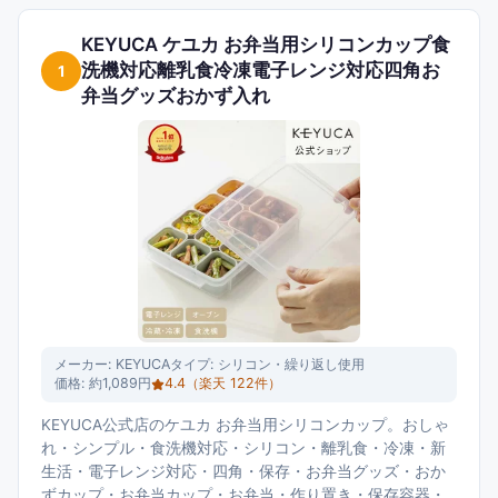
KEYUCA ケユカ お弁当用シリコンカップ食
洗機対応離乳食冷凍電子レンジ対応四角お
1
弁当グッズおかず入れ
メーカー:
KEYUCA
タイプ:
シリコン・繰り返し使用
価格:
約1,089円
4.4
（楽天
122
件）
KEYUCA公式店のケユカ お弁当用シリコンカップ。おしゃ
れ・シンプル・食洗機対応・シリコン・離乳食・冷凍・新
生活・電子レンジ対応・四角・保存・お弁当グッズ・おか
ずカップ・お弁当カップ・お弁当・作り置き・保存容器・