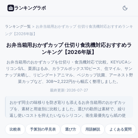
ランキングラボ
ランキング一覧
>
お弁当箱用おかずカップ 仕切り食洗機対応おすすめランキ
ング【2026年版】
お弁当箱用おかずカップ 仕切り食洗機対応おすすめラ
ンキング【2026年版】
お弁当箱用のおかずカップを仕切り・食洗機対応で比較。KEYUCAシ
リコンS/L、栗原はるみ、カラフルボックス10ピース、住マイル、サン
ナップ未晒し、リビングートアニマル、ベジカップ抗菌、アーネスト野
菜カップなど、308〜2,222円から幅広く整理しました。
最終更新:
2026-07-27
おかず同士の味移りを防ぎ彩りも添えるお弁当箱用のおかずカッ
プを、素材と用途別に比較しました。選びの勘所は素材で、繰り
返し使いコストを抑えたいならシリコン、衛生最優先なら紙の使
い捨て、子ども受けならPPが向きます。食洗機・レンジ対応やサ
イズ、汁漏れ対策もあわせて選ぶと失敗しにくくなります。
比較表
予算別の早見表
選び方
用語解説
よくある質問