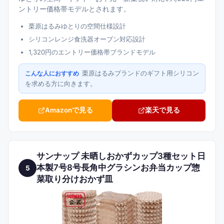
ントリー価格帯モデルとされます。
栗原はるみゆとりの空間仕様設計
シリコンレンジ食洗器オーブン対応設計
1,320円のエントリー価格帯ブランドモデル
栗原はるみブランドのギフト用シリコン
こんな人におすすめ
を求める方に向きます。
Amazonで見る
楽天で見る
サンナップ 未晒しおかずカップ3種セット日
本製7号8号長角中グラシンお弁当カップ惣
5
菜取り分けおかず皿