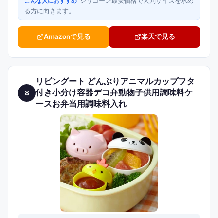
シリコーン最安価格で大判サイズを求め
こんな人におすすめ
る方に向きます。
Amazonで見る
楽天で見る
リビングート どんぶりアニマルカップフタ
付き小分け容器デコ弁動物子供用調味料ケ
8
ースお弁当用調味料入れ