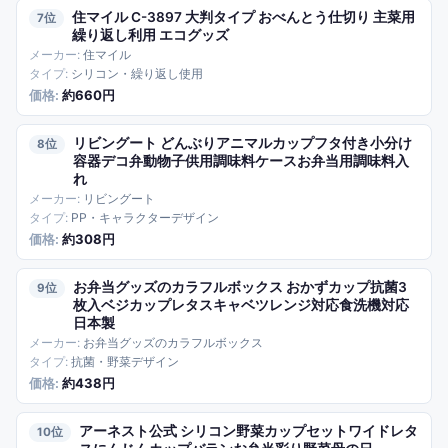
住マイル C-3897 大判タイプ おべんとう仕切り 主菜用
7
繰り返し利用 エコグッズ
住マイル
シリコン・繰り返し使用
約660円
リビングート どんぶりアニマルカップフタ付き小分け
8
容器デコ弁動物子供用調味料ケースお弁当用調味料入
れ
リビングート
PP・キャラクターデザイン
約308円
お弁当グッズのカラフルボックス おかずカップ抗菌3
9
枚入ベジカップレタスキャベツレンジ対応食洗機対応
日本製
お弁当グッズのカラフルボックス
抗菌・野菜デザイン
約438円
アーネスト公式 シリコン野菜カップセットワイドレタ
10