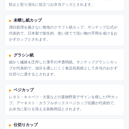
防止と彩り演出に役立つお弁当グッズとされます。
未晒し紙カップ
漂白処理を施さない無地のクラフト紙カップ。サンナップ公式が
代表的で、日本製で衛生的、使い捨てで洗い物の手間を省けるお
かずカップとされます。
グラシン紙
細かく繊維を圧搾した薄手の半透明紙。サンナップグラシンカッ
プが代表的で、油分を通しにくく食品包装紙として弁当のおかず
仕切りに適するとされます。
ベジカップ
レタス・キャベツ・大葉などの葉物野菜デザインを模したPPカッ
プ。アーネスト・カラフルボックスベジカップ抗菌が代表的で、
お弁当に彩りを添える装飾用品とされます。
仕切りカップ