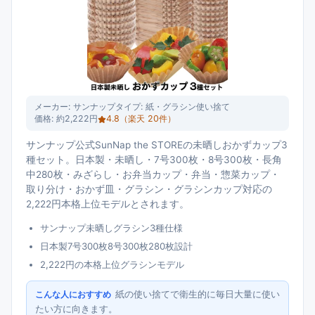
メーカー:
サンナップ
タイプ:
紙・グラシン使い捨て
価格:
約2,222円
4.8
（楽天
20
件）
サンナップ公式SunNap the STOREの未晒しおかずカップ3
種セット。日本製・未晒し・7号300枚・8号300枚・長角
中280枚・みざらし・お弁当カップ・弁当・惣菜カップ・
取り分け・おかず皿・グラシン・グラシンカップ対応の
2,222円本格上位モデルとされます。
サンナップ未晒しグラシン3種仕様
日本製7号300枚8号300枚280枚設計
2,222円の本格上位グラシンモデル
紙の使い捨てで衛生的に毎日大量に使い
こんな人におすすめ
たい方に向きます。