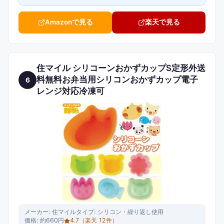
Amazonで見る
楽天で見る
住マイル シリコーンおかずカップS定形外送
料無料お弁当用シリコンおかずカップ電子
6
レンジ対応冷凍可
メーカー:
住マイル
タイプ:
シリコン・繰り返し使用
価格:
約660円
4.7
（楽天
12
件）