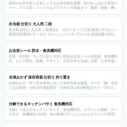
毎日のお弁当作りを楽しくするお弁当箱を厳選。曲げわっぱから保温ジ
ャー、スリム型、シンプルなプラスチック容器まで、素材・容量・機能
で比較・ランキング。
弁当箱 仕切り 大人用 二段
弁当箱 仕切り 大人用 二段商品を、スケーター ラク洗/保温+タベルニー
角型/桜型重箱+サーモス フレッシュランチ+アスベル 保温抗菌+紀州器
楽や ボーノ/曲げわっぱ匠+P:BLOCK ロック式+漆器かりん2段スリムの
ブランド別+タイプ別で整理した2026年版ガイドとされる。
お名前シール 防水・食洗機対応
水筒・弁当箱・コップに貼りやすい防水お名前シールを比較。食洗機対
応、レンジ対応、枚数、デザイン、出荷の早さを軸に入園・入学準備向
けの商品を整理します。
冷凍おかず 保存容器 仕切り 作り置き
冷凍おかず・作り置き保存に向いた保存容器を厳選。マーナ「極」冷凍
ごはん容器・VAKUEN電動真空・TAINETSU BOX耐熱ガラス・OXOプレ
ップ&ゴー・Zip Topなど人気ブランドから、Rakuraランチプレートまで
網羅し、素材・サイズ別に選び方を整理した。
分解できるキッチンバサミ 食洗機対応
分解して洗えるキッチンバサミを、食洗機対応、ステンレス素材、ケー
ス付き、多機能性で比較。肉や野菜の下ごしらえからアウトドア調理ま
で使いやすい商品を選びました。