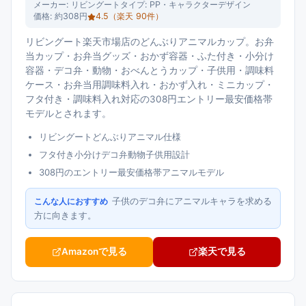
メーカー:
リビングート
タイプ:
PP・キャラクターデザイン
価格:
約308円
4.5
（楽天
90
件）
リビングート楽天市場店のどんぶりアニマルカップ。お弁
当カップ・お弁当グッズ・おかず容器・ふた付き・小分け
容器・デコ弁・動物・おべんとうカップ・子供用・調味料
ケース・お弁当用調味料入れ・おかず入れ・ミニカップ・
フタ付き・調味料入れ対応の308円エントリー最安価格帯
モデルとされます。
リビングートどんぶりアニマル仕様
フタ付き小分けデコ弁動物子供用設計
308円のエントリー最安価格帯アニマルモデル
子供のデコ弁にアニマルキャラを求める
こんな人におすすめ
方に向きます。
Amazonで見る
楽天で見る