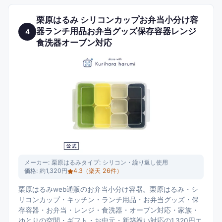
栗原はるみ シリコンカップお弁当小分け容
器ランチ用品お弁当グッズ保存容器レンジ
4
食洗器オーブン対応
メーカー:
栗原はるみ
タイプ:
シリコン・繰り返し使用
価格:
約1,320円
4.3
（楽天
26
件）
栗原はるみweb通販のお弁当小分け容器。栗原はるみ・シ
リコンカップ・キッチン・ランチ用品・お弁当グッズ・保
存容器・お弁当・レンジ・食洗器・オーブン対応・家族・
ゆとりの空間・ギフト・お中元・新築祝い対応の1,320円エ