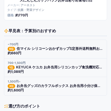
スにんじんカップバランお弁当彩り野菜母の日
アーネスト
抗菌・野菜デザイン
約770円
早見表：予算別のおすすめ
~700円
住マイル シリコーンおかずカップS定形外送料無料お弁当用シリコンおかずカップ電子レンジ対応冷凍可
6
位
約660円
700-1,500円
KEYUCA ケユカ お弁当用シリコンカップ食洗機対応離乳食冷凍電子レンジ対応四角お弁当グッズおかず入れ
1
位
約1,089円
1,500円~
お弁当グッズのカラフルボックス お弁当用小分け保存容器10ピースシリコンカップフタ付お弁当グッズ
3
位
約1,600円
選び方のポイント