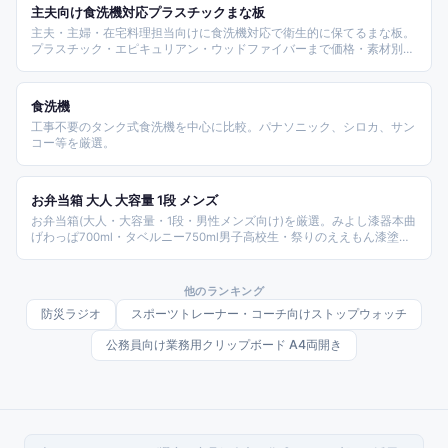
主夫向け食洗機対応プラスチックまな板
主夫・主婦・在宅料理担当向けに食洗機対応で衛生的に保てるまな板。
プラスチック・エピキュリアン・ウッドファイバーまで価格・素材別に
揃えやすいモデルを紹介。
食洗機
工事不要のタンク式食洗機を中心に比較。パナソニック、シロカ、サン
コー等を厳選。
お弁当箱 大人 大容量 1段 メンズ
お弁当箱(大人・大容量・1段・男性メンズ向け)を厳選。みよし漆器本曲
げわっぱ700ml・タベルニー750ml男子高校生・祭りのええもん漆塗
900ml・うるしギャラリー杉わっぱ・ココチ800ml・リビングート
900ml・カラフルボックス1000ml・島田商店1000ml・雑貨ショップ工
房アイザワステンレス・BACKYARD le bois homme等タイプ別整理。
他のランキング
防災ラジオ
スポーツトレーナー・コーチ向けストップウォッチ
公務員向け業務用クリップボード A4両開き