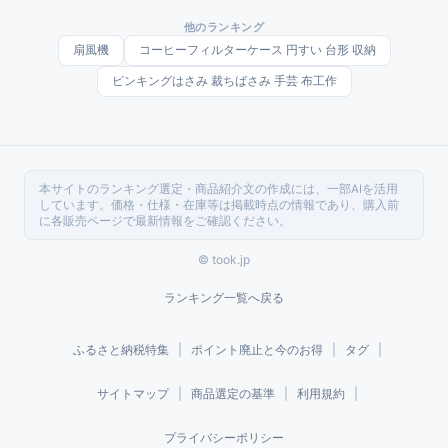
ズ・産地別に整理した2026年版です。
他のランキング
扇風機
コーヒーフィルターケース 円すい 台形 収納
ピンキングはさみ 裁ちばさみ 手芸 布工作
本サイトのランキング選定・商品紹介文の作成には、一部AIを活用
しています。価格・仕様・在庫等は掲載時点の情報であり、購入前
に各販売ページで最新情報をご確認ください。
© took.jp
ランキング一覧へ戻る
ふるさと納税特集
|
ポイント廃止と今のお得
|
タグ
|
サイトマップ
|
商品選定の基準
|
利用規約
|
プライバシーポリシー