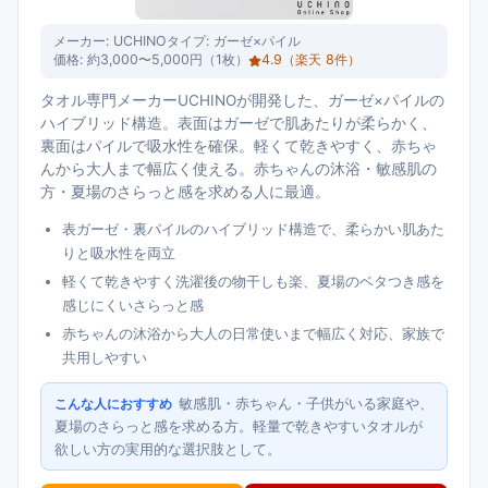
メーカー:
UCHINO
タイプ:
ガーゼ×パイル
価格:
約3,000〜5,000円（1枚）
4.9
（楽天
8
件）
タオル専門メーカーUCHINOが開発した、ガーゼ×パイルの
ハイブリッド構造。表面はガーゼで肌あたりが柔らかく、
裏面はパイルで吸水性を確保。軽くて乾きやすく、赤ちゃ
んから大人まで幅広く使える。赤ちゃんの沐浴・敏感肌の
方・夏場のさらっと感を求める人に最適。
表ガーゼ・裏パイルのハイブリッド構造で、柔らかい肌あた
りと吸水性を両立
軽くて乾きやすく洗濯後の物干しも楽、夏場のベタつき感を
感じにくいさらっと感
赤ちゃんの沐浴から大人の日常使いまで幅広く対応、家族で
共用しやすい
敏感肌・赤ちゃん・子供がいる家庭や、
こんな人におすすめ
夏場のさらっと感を求める方。軽量で乾きやすいタオルが
欲しい方の実用的な選択肢として。