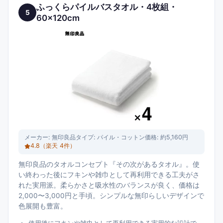
ふっくらパイルバスタオル・4枚組・
5
60×120cm
メーカー:
無印良品
タイプ:
パイル・コットン
価格:
約5,160円
4.8
（楽天
4
件）
無印良品のタオルコンセプト『その次があるタオル』。使
い終わった後にフキンや雑巾として再利用できる工夫がさ
れた実用派。柔らかさと吸水性のバランスが良く、価格は
2,000〜3,000円と手頃。シンプルな無印らしいデザインで
色展開も豊富。