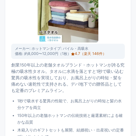
メーカー:
ホットマン
タイプ:
パイル・高吸水
価格:
約8,000〜12,000円（1枚）
4.7
（楽天
146
件）
創業150年以上の老舗タオルブランド・ホットマンが誇る究
極の吸水性タオル。タオルに水滴を落とすと1秒で吸い込む
驚異の吸水性を実現しており、お風呂上がりの時短・髪を
痛めない速乾性で支持される。デパ地下での贈答品として
も定番のプレミアムライン。
1秒で吸水する驚異の性能で、お風呂上がりの時短と髪の水
分ケアを両立
150年以上の老舗ホットマンの伝統技術と厳選素材による確
かな品質
木箱入りのギフトセットも展開、結婚祝い・出産祝いの定番