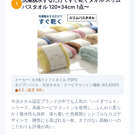
洗濯脱水するだけですぐ乾くタオル スリム
1
バスタオル 120×34cm 1点〜
メーカー:
ヨガ&ライフスタイル PSPS
タイプ:
パイル・今治タオル・スーピマコットン
価格:
約1,430円
4.2
（楽天
9
件）
今治タオル認定ブランドの中でも人気の『ハイダウェイ』
シリーズ。高級スーピマコットンを使用し、ふんわり柔ら
かく吸水性も抜群。落ち着いた色展開とシンプルなロゴデ
ザインで、贈答にも喜ばれる一枚。タグのない肌触りへの
こだわりも評価が高い。