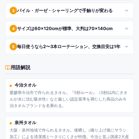
パイル・ガーゼ・シャーリングで手触りが変わる
3
サイズは60×120cmが標準、大判は70×140cm
4
毎日使うなら2〜3本ローテーション、交換目安は1年
5
用語解説
今治タオル
愛媛県今治市で作られるタオル。『5秒ルール』（5秒以内にタオ
ルが水に沈む吸水性）など厳しい認定基準を満たした商品のみ今
治タオルブランドを名乗れる。
泉州タオル
大阪・泉州地域で作られるタオル。後晒し（織り上げ後にサラシ
加工）による清潔感とヘタりにくさが特徴。今治と並ぶ国産2大産