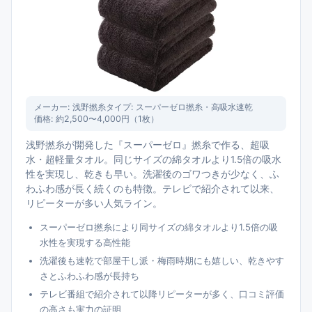
メーカー:
浅野撚糸
タイプ:
スーパーゼロ撚糸・高吸水速乾
価格:
約2,500〜4,000円（1枚）
浅野撚糸が開発した『スーパーゼロ』撚糸で作る、超吸
水・超軽量タオル。同じサイズの綿タオルより1.5倍の吸水
性を実現し、乾きも早い。洗濯後のゴワつきが少なく、ふ
わふわ感が長く続くのも特徴。テレビで紹介されて以来、
リピーターが多い人気ライン。
スーパーゼロ撚糸により同サイズの綿タオルより1.5倍の吸
水性を実現する高性能
洗濯後も速乾で部屋干し派・梅雨時期にも嬉しい、乾きやす
さとふわふわ感が長持ち
テレビ番組で紹介されて以降リピーターが多く、口コミ評価
の高さも実力の証明