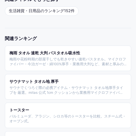
生活雑貨・日用品
のランキング
152
件
関連ランキング
梅雨 タオル 速乾 大判 バスタオル吸水性
梅雨や花粉時期の部屋干しでも乾きやすい速乾バスタオル。マイクロフ
ァイバー・今治ガーゼ・綿100%厚手・業務用大判など、素材と厚みの
違いをそろえ、家族用・ホテル仕様・ヘアドライまで用途別に選びやす
く整理しました。
サウナマット タオル地 厚手
サウナでくつろぐ際の必携アイテム・サウナマット タオル地厚手タイ
プを 厳選。mitas 公式 1cm クッションから業務用マイクロファイバ
ー、タオルの森 大判 70×140、サウナハット+マットセット、サウナ民
折りたたみおしゃれまで価格・サイズ・素材で比較したランキング。
トースター
バルミューダ、アラジン、シロカ等のトースターを比較。スチーム式・
オーブン式。