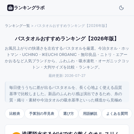
ランキングラボ
ランキング一覧
>
バスタオルおすすめランキング【2026年版】
バスタオルおすすめランキング【2026年版】
お風呂上がりの快適さを左右するバスタオルを厳選。今治タオル・ホッ
トマン・UCHINO・IKEUCHI ORGANIC・無印良品・ニトリ・エアー
かおるなど人気ブランドから、ふわふわ・吸水速乾・オーガニックコッ
トン・大判サイズを比較・ランキング。
最終更新:
2026-07-27
毎日使ううちに差が出るバスタオルを、長く心地よく使える品質
基準で比較しました。新品のふんわり感は演出できるため、糸の
質・織り・素材や今治タオルの吸水基準といった構造から見極め
るのが選びの勘所です。定番の今治・泉州から高吸水プレミア
ム、コスパ重視のデイリーユースまで10枚を整理しています。
比較表
予算別の早見表
選び方
用語解説
よくある質問