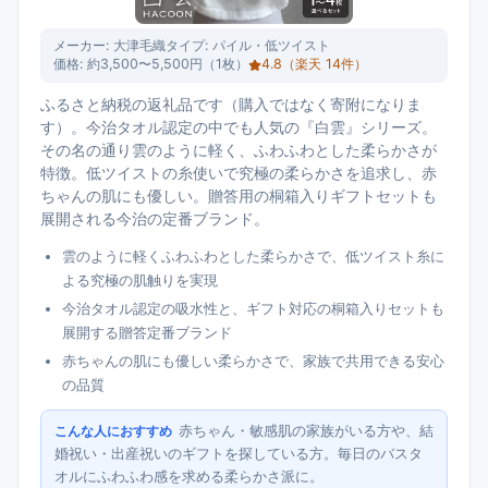
メーカー:
大津毛織
タイプ:
パイル・低ツイスト
価格:
約3,500〜5,500円（1枚）
4.8
（楽天
14
件）
ふるさと納税の返礼品です（購入ではなく寄附になりま
す）。今治タオル認定の中でも人気の『白雲』シリーズ。
その名の通り雲のように軽く、ふわふわとした柔らかさが
特徴。低ツイストの糸使いで究極の柔らかさを追求し、赤
ちゃんの肌にも優しい。贈答用の桐箱入りギフトセットも
展開される今治の定番ブランド。
雲のように軽くふわふわとした柔らかさで、低ツイスト糸に
よる究極の肌触りを実現
今治タオル認定の吸水性と、ギフト対応の桐箱入りセットも
展開する贈答定番ブランド
赤ちゃんの肌にも優しい柔らかさで、家族で共用できる安心
の品質
赤ちゃん・敏感肌の家族がいる方や、結
こんな人におすすめ
婚祝い・出産祝いのギフトを探している方。毎日のバスタ
オルにふわふわ感を求める柔らかさ派に。