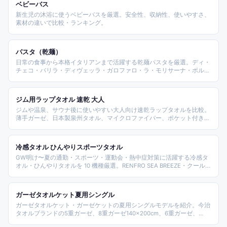
ベビーバス
新生児の沐浴に使うベビーバスを厳選。安全性、収納性、使いやすさ、
素材の違いで比較・ランキング。
パスタ（乾麺）
日常の食事から本格イタリアンまで活躍する乾麺パスタを厳選。ディ・
チェコ・バリラ・ディヴェッラ・ガロファロ・ラ・モリサーナ・ボルカ
ノ・マ・マーなど人気ブランドから、スパゲッティ・ペンネ・フェット
チーネ・デュラム小麦100%・ブロンズダイスを比較・ランキング。
ジム用ラップタオル 速乾 大人
ジムや温泉、サウナ後に使いやすい大人向け速乾ラップタオルを比較。
薄手ガーゼ、日本製泉州タオル、マイクロファイバー、ポケット付き、
ワンピース型まで、持ち運びや着替えやすさを軸に選べるランキングで
す。
冷感タオル ひんやりスポーツタオル
GW明け〜夏の通勤・スポーツ・運動会・熱中症対策に活躍する冷感タ
オル・ひんやりタオルを 10 機種厳選。RENFRO SEA BREEZE・クールコ
ア・MINUS DEGREE 今治・GOKUHIYA など主要ブランドから素材横断
で紹介。
ガーゼタオルケット夏用シングル
ガーゼタオルケット・ガーゼケットの夏用シングルモデルを紹介。今治
タオルブランドの5重ガーゼ、8重ガーゼ140×200cm、6重ガーゼ、
NERUSくしゅくしゅガーゼ、5重リバーシブル600gなど重ね数・サイ