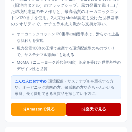
（旧池内タオル）のフラッグシップ。風力発電で織り上げ
た環境配慮型のモノ作りと、最高品質のオーガニックコッ
トン120番手を使用。2大栄冠MoMA認定も受けた世界基準
のクオリティで、ナチュラル志向派から支持が厚い。
オーガニックコットン120番手の細番手糸で、滑らかで上品
な肌触りを実現
風力発電100%の工場で生産する環境配慮型のものづくり
で、サステナブル志向にも応える
MoMA（ニューヨーク近代美術館）認定を受けた世界基準の
デザイン性と品質
環境配慮・サステナブルを重視する方
こんな人におすすめ
や、オーガニック志向の方。敏感肌の方や赤ちゃんがいる
家庭、長く愛用できる良質品を探している方に。
Amazonで見る
楽天で見る