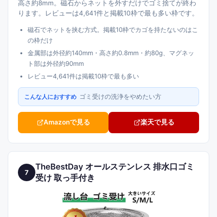
高さ約8mm。磁石からネットを外すだけでゴミ捨てが終わ
ります。レビューは4,641件と掲載10枠で最も多い枠です。
磁石でネットを挟む方式。掲載10枠でカゴを持たないのはこ
の枠だけ
金属部は外径約140mm・高さ約0.8mm・約80g、マグネッ
ト部は外径約90mm
レビュー4,641件は掲載10枠で最も多い
ゴミ受けの洗浄をやめたい方
こんな人におすすめ
Amazonで見る
楽天で見る
TheBestDay オールステンレス 排水口ゴミ
7
受け 取っ手付き