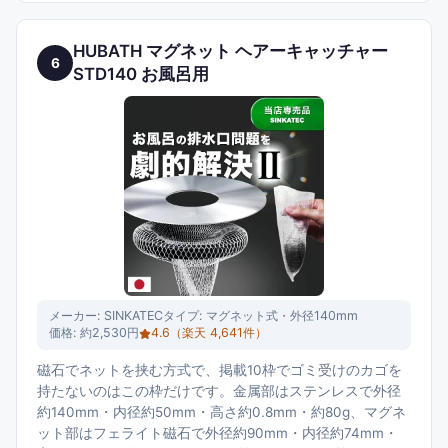
HUBATH マグネット ヘアーキャッチャー
6
STD140 お風呂用
メーカー:
SINKATEC
タイプ:
マグネット式・外径140mm
価格:
約2,530円
4.6
（楽天
4,641
件）
磁石でネットを挟む方式で、掲載10枠でゴミ受けのカゴを
持たないのはこの枠だけです。金属部はステンレスで外径
約140mm・内径約50mm・高さ約0.8mm・約80g、マグネ
ット部はフェライト磁石で外径約90mm・内径約74mm・