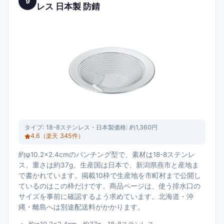
9
レス 日本製 防錆
タイプ:
18-8ステンレス・日本製
価格:
約1,360円
4.6
（楽天
345
件）
約φ10.2×2.4cmのパンチング型で、素材は18-8ステンレ
ス、重さは約37g。生産国は日本で、新潟県燕市と産地ま
で書かれています。掲載10枠で生産地を市町村まで公開し
ているのはこの枠だけです。商品ページは、使う排水口の
サイズを事前に確認するよう求めています。北海道・沖
縄・離島へは別途配送料がかかります。