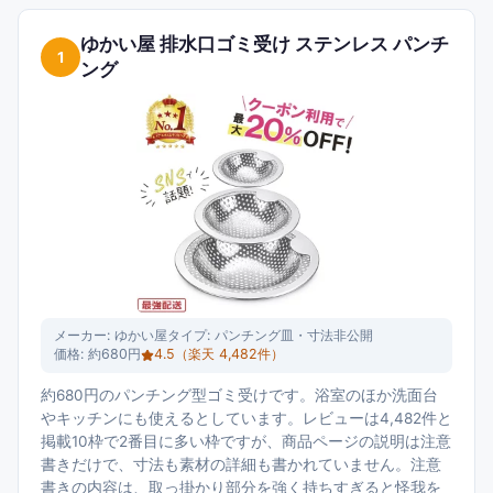
ゆかい屋 排水口ゴミ受け ステンレス パンチ
1
ング
メーカー:
ゆかい屋
タイプ:
パンチング皿・寸法非公開
価格:
約680円
4.5
（楽天
4,482
件）
約680円のパンチング型ゴミ受けです。浴室のほか洗面台
やキッチンにも使えるとしています。レビューは4,482件と
掲載10枠で2番目に多い枠ですが、商品ページの説明は注意
書きだけで、寸法も素材の詳細も書かれていません。注意
書きの内容は、取っ掛かり部分を強く持ちすぎると怪我を