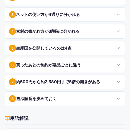
ネットの使い方が4通りに分かれる
3
素材の書かれ方が3段階に分かれる
4
生産国を公開しているのは4点
5
買ったあとの制約が製品ごとに違う
6
約500円から約2,580円まで5倍の開きがある
7
選ぶ順番を決めておく
8
用語解説