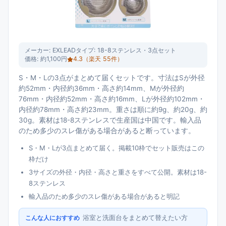
メーカー:
EXLEAD
タイプ:
18-8ステンレス・3点セット
価格:
約1,100円
4.3
（楽天
55
件）
S・M・Lの3点がまとめて届くセットです。寸法はSが外径
約52mm・内径約36mm・高さ約14mm、Mが外径約
76mm・内径約52mm・高さ約16mm、Lが外径約102mm・
内径約78mm・高さ約23mm。重さは順に約9g、約20g、約
30g。素材は18-8ステンレスで生産国は中国です。輸入品
のため多少のスレ傷がある場合があると断っています。
S・M・Lが3点まとめて届く。掲載10枠でセット販売はこの
枠だけ
3サイズの外径・内径・高さと重さをすべて公開。素材は18-
8ステンレス
輸入品のため多少のスレ傷がある場合があると明記
浴室と洗面台をまとめて替えたい方
こんな人におすすめ