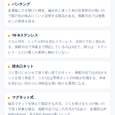
パンチング
金属板に穴を開けた構造。編み目と違って糸の交差部分が無いの
で髪の毛が絡みにくいと説明する製品がある。掲載10点では複数
がこの形状を採る。
18-8ステンレス
クロム18%・ニッケル8%を含むステンレス。水回りで広く使われ
る。掲載10点で等級まで明記しているのは4点で、残りは「ステン
レス」とだけ書くか素材に触れていない。
排水口ネット
ゴミ受けにかぶせて使う使い捨てのネット。掲載10点では4点がネ
ットを使う前提で、うち1点は専用ネット200枚が付属する。本体
を洗わない代わりに消耗品を買い続ける運用になる。
マグネット式
磁石でネットを挟んで固定する方式。ゴミを受けるカゴが無いの
で洗う対象が減る。掲載10点ではこの方式が1点あり、金属部は外
径約140mm・高さ約0.8mmの薄いリング。