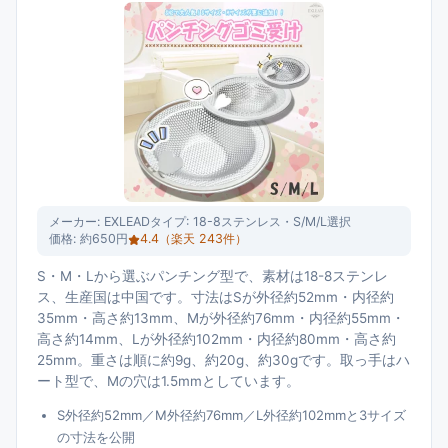
メーカー:
EXLEAD
タイプ:
18-8ステンレス・S/M/L選択
価格:
約650円
4.4
（楽天
243
件）
S・M・Lから選ぶパンチング型で、素材は18-8ステンレ
ス、生産国は中国です。寸法はSが外径約52mm・内径約
35mm・高さ約13mm、Mが外径約76mm・内径約55mm・
高さ約14mm、Lが外径約102mm・内径約80mm・高さ約
25mm。重さは順に約9g、約20g、約30gです。取っ手はハ
ート型で、Mの穴は1.5mmとしています。
S外径約52mm／M外径約76mm／L外径約102mmと3サイズ
の寸法を公開