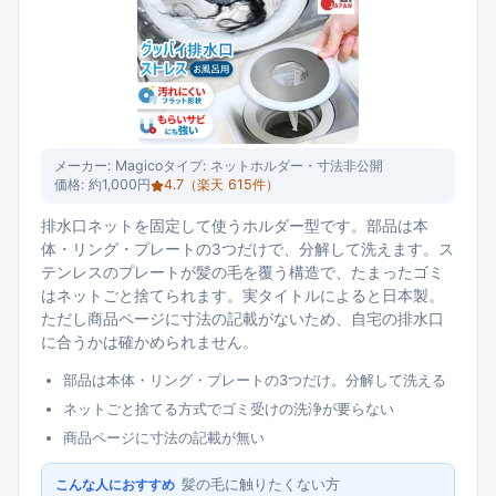
メーカー:
Magico
タイプ:
ネットホルダー・寸法非公開
価格:
約1,000円
4.7
（楽天
615
件）
排水口ネットを固定して使うホルダー型です。部品は本
体・リング・プレートの3つだけで、分解して洗えます。ス
テンレスのプレートが髪の毛を覆う構造で、たまったゴミ
はネットごと捨てられます。実タイトルによると日本製。
ただし商品ページに寸法の記載がないため、自宅の排水口
に合うかは確かめられません。
部品は本体・リング・プレートの3つだけ。分解して洗える
ネットごと捨てる方式でゴミ受けの洗浄が要らない
商品ページに寸法の記載が無い
髪の毛に触りたくない方
こんな人におすすめ