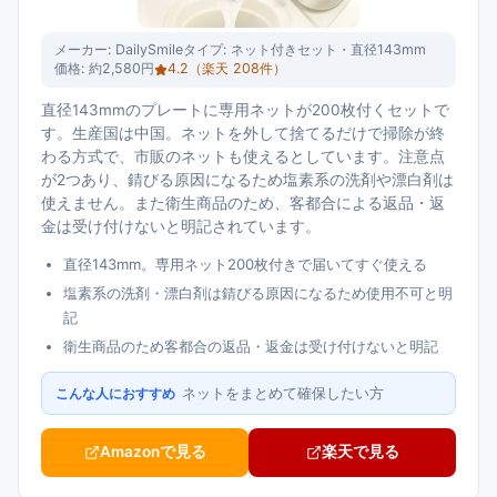
メーカー:
DailySmile
タイプ:
ネット付きセット・直径143mm
価格:
約2,580円
4.2
（楽天
208
件）
直径143mmのプレートに専用ネットが200枚付くセットで
す。生産国は中国。ネットを外して捨てるだけで掃除が終
わる方式で、市販のネットも使えるとしています。注意点
が2つあり、錆びる原因になるため塩素系の洗剤や漂白剤は
使えません。また衛生商品のため、客都合による返品・返
金は受け付けないと明記されています。
直径143mm。専用ネット200枚付きで届いてすぐ使える
塩素系の洗剤・漂白剤は錆びる原因になるため使用不可と明
記
衛生商品のため客都合の返品・返金は受け付けないと明記
ネットをまとめて確保したい方
こんな人におすすめ
Amazonで見る
楽天で見る