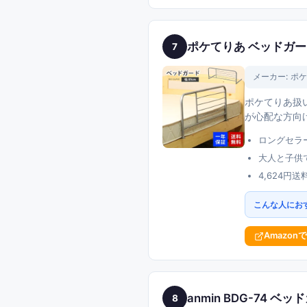
ポケてりあ ベッドガー
7
メーカー:
ポケ
ポケてりあ扱
が心配な方向
ロングセラ
大人と子供
4,624円
こんな人にお
Amazon
anmin BDG-74 
8