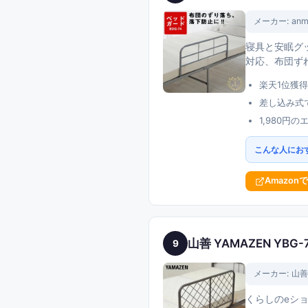
メーカー:
anm
寝具と安眠グッ
対応、布団ず
楽天1位獲得
差し込み式
1,980円
こんな人にお
Amazon
山善 YAMAZEN YB
9
メーカー:
山善
くらしのeショ