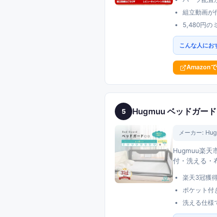
組立動画が
5,480円
こんな人にお
Amazon
Hugmuu ベッドガー
5
メーカー:
Hu
Hugmuu楽
付・洗える・
楽天3冠獲得
ポケット付
洗える仕様