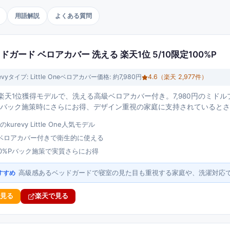
用語解説
よくある質問
ne ベッドガード ベロアカバー 洗える 楽天1位 5/10限定100%P
evy
タイプ:
Little Oneベロアカバー
価格:
約7,980円
4.6
（楽天
2,977
件）
式の楽天1位獲得モデルで、洗える高級ベロアカバー付き。7,980円のミドル
ントバック施策時にさらにお得、デザイン重視の家庭に支持されていると
urevy Little One人気モデル
ベロアカバー付きで衛生的に使える
100%Pバック施策で実質さらにお得
高級感あるベッドガードで寝室の見た目も重視する家庭や、洗濯対応
すすめ
で見る
楽天で見る