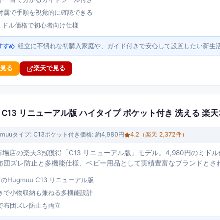
付属で手順を視覚的に確認できる
のミドル価格で初心者向け仕様
組立に不慣れな初購入家庭や、ガイド付きで安心して設置したい新生
すすめ
で見る
楽天で見る
ド C13 リニューアル版 ハイタイプ ポケット付き 洗える 楽天
gmuu
タイプ:
C13ポケット付き
価格:
約4,980円
4.2
（楽天
2,372
件）
天市場店の楽天3冠獲得「C13 リニューアル版」モデル。4,980円のミ
布団ズレ防止と多機能仕様、ベビー用品として実績豊富なブランドとさ
のHugmuu C13 リニューアル版
きで小物収納も兼ねる多機能設計
で布団ズレ防止も両立