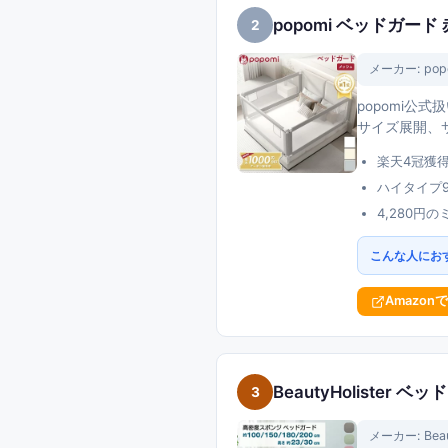
popomi ベッドガード 
2
メーカー:
pop
popomi公
サイズ展開、
楽天4冠獲
ハイタイプ97
4,280円
こんな人にお
Amazon
BeautyHolister 
3
メーカー:
Bea