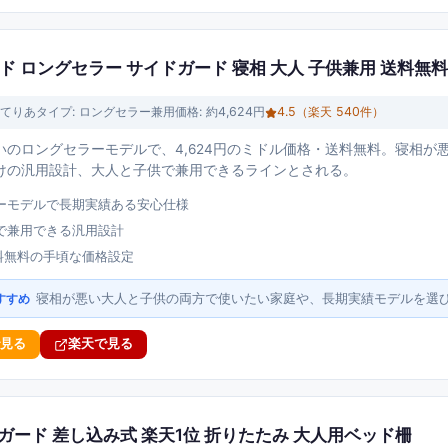
ド ロングセラー サイドガード 寝相 大人 子供兼用 送料無料
てりあ
タイプ:
ロングセラー兼用
価格:
約4,624円
4.5
（楽天
540
件）
いのロングセラーモデルで、4,624円のミドル価格・送料無料。寝相が
けの汎用設計、大人と子供で兼用できるラインとされる。
ーモデルで長期実績ある安心仕様
で兼用できる汎用設計
送料無料の手頃な価格設定
寝相が悪い大人と子供の両方で使いたい家庭や、長期実績モデルを選
すすめ
で見る
楽天で見る
ベッドガード 差し込み式 楽天1位 折りたたみ 大人用ベッド柵