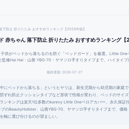
落下防止 折りたたみ おすすめランキング【2026年版】
ド 赤ちゃん 落下防止 折りたたみ おすすめランキング【2
供がベッドから落ちるのを防ぐ「ベッドガード」を厳選。Little Oneベ
育士監修Hai Hai・山善 YBG-70・ヤマソロ手すりタイプまで、ハイタ
最終更新:
2026-07-27
中にベッドから落ちる」というヒヤリは、新生児期から幼児期の家庭で
団ずれ防止クッションタイプなど形状で性格が変わり、ベッドのサイズ(シ
グは楽天1位多数のkurevy Little Oneベロアカバー、永久保証付きp
ープのBeautyHolister、山善YBG-70、ヤマソロ手すりタイプまで
を軸に選び分けるのが望ましい。