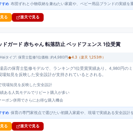
布団ずれと小物収納を兼ねたい家庭や、ベビー用品ブランドの実績を
すすめ
で見る
楽天で見る
修 ベッドガード 赤ちゃん 転落防止 ベッドフェンス 1位受賞
Hai
タイプ:
保育士監修1位
価格:
約4,980円
4.3
（楽天
1,253
件）
楽天市場店の保育士監修モデルで、ランキング1位受賞実績あり。4,980円の
現場知見を反映した安全設計が支持されているとされる。
で現場知見を反映した安全設計
実績ある人気モデルでリピート購入が多い
Fクーポン併用でさらにお得な購入機会
保育の専門家視点で選びたい初購入家庭や、現場で実績ある安全設計
すすめ
で見る
楽天で見る