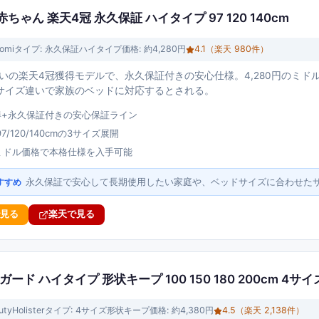
赤ちゃん 楽天4冠 永久保証 ハイタイプ 97 120 140cm
omi
タイプ:
永久保証ハイタイプ
価格:
約4,280円
4.1
（楽天
980
件）
式扱いの楽天4冠獲得モデルで、永久保証付きの安心仕様。4,280円のミドル価格
サイズ違いで家族のベッドに対応するとされる。
得+永久保証付きの安心保証ライン
/120/140cmの3サイズ展開
のミドル価格で本格仕様を入手可能
永久保証で安心して長期使用したい家庭や、ベッドサイズに合わせた
すすめ
で見る
楽天で見る
ベッドガード ハイタイプ 形状キープ 100 150 180 200cm 4サイ
utyHolister
タイプ:
4サイズ形状キープ
価格:
約4,380円
4.5
（楽天
2,138
件）