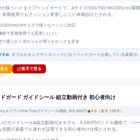
listerが扱うハイタイプベッドガードで、4サイズ(100/150/180/200cm
、長期使用でもクッション変形しにくい本格設計とされる。
/180/200cmの4サイズで様々なベッドに対応
機能で長期使用でも変形しにくい
式で柔らかく赤ちゃんが寄りかかっても安全
ダブルやキングサイズベッドに合うベッドガードを探している家庭や
すすめ
で見る
楽天で見る
One ベッドガード ガイドシール 組立動画付き 初心者向け
evy
タイプ:
Little Oneガイドシール
価格:
約5,480円
4.6
（楽天
138
件）
式扱いのガイドシール&組立動画付きモデル。5,480円のミドル価格で、
な初購入家庭でも迷わず設置できる初心者向け仕様とされる。
が一目で分かるガイドシール付き