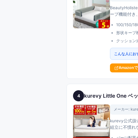
BeautyHo
ープ機能付き
100/150
形状キープ
クッション
こんな人にお
Amazon
kurevy Little 
4
メーカー:
kur
kurevy公
組立に不慣れ
パーツ配置