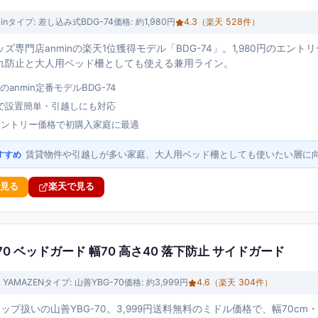
in
タイプ:
差し込み式BDG-74
価格:
約1,980円
4.3
（楽天
528
件）
ズ専門店anminの楽天1位獲得モデル「BDG-74」。1,980円のエン
れ防止と大人用ベッド柵としても使える兼用ライン。
のanmin定番モデルBDG-74
で設置簡単・引越しにも対応
のエントリー価格で初購入家庭に最適
賃貸物件や引越しが多い家庭、大人用ベッド柵としても使いたい層に
すすめ
で見る
楽天で見る
G-70 ベッドガード 幅70 高さ40 落下防止 サイドガード
 YAMAZEN
タイプ:
山善YBG-70
価格:
約3,999円
4.6
（楽天
304
件）
ップ扱いの山善YBG-70。3,999円送料無料のミドル価格で、幅70cm