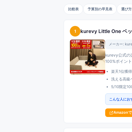
比較表
予算別の早見表
選び方
kurevy Little O
1
メーカー:
kur
kurevy公
100%ポイ
楽天1位獲得のk
洗える高級
5/10限定
こんな人にお
Amazon