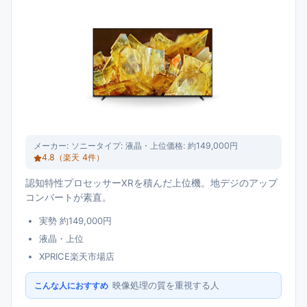
メーカー:
ソニー
タイプ:
液晶・上位
価格:
約149,000円
4.8
（楽天
4
件）
認知特性プロセッサーXRを積んだ上位機。地デジのアップ
コンバートが素直。
実勢 約149,000円
液晶・上位
XPRICE楽天市場店
映像処理の質を重視する人
こんな人におすすめ