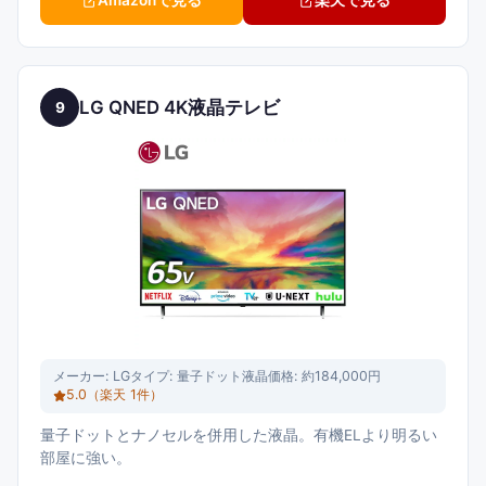
Amazonで見る
楽天で見る
LG QNED 4K液晶テレビ
9
メーカー:
LG
タイプ:
量子ドット液晶
価格:
約184,000円
5.0
（楽天
1
件）
量子ドットとナノセルを併用した液晶。有機ELより明るい
部屋に強い。