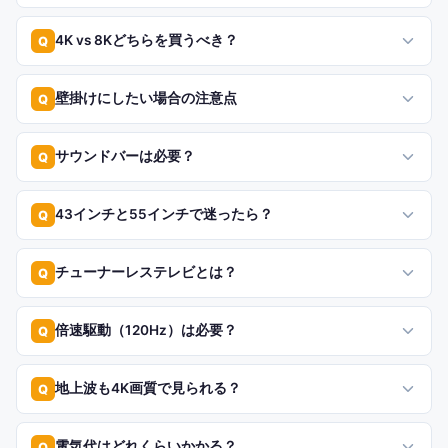
4K vs 8Kどちらを買うべき？
Q
壁掛けにしたい場合の注意点
Q
サウンドバーは必要？
Q
43インチと55インチで迷ったら？
Q
チューナーレステレビとは？
Q
倍速駆動（120Hz）は必要？
Q
地上波も4K画質で見られる？
Q
電気代はどれくらいかかる？
Q