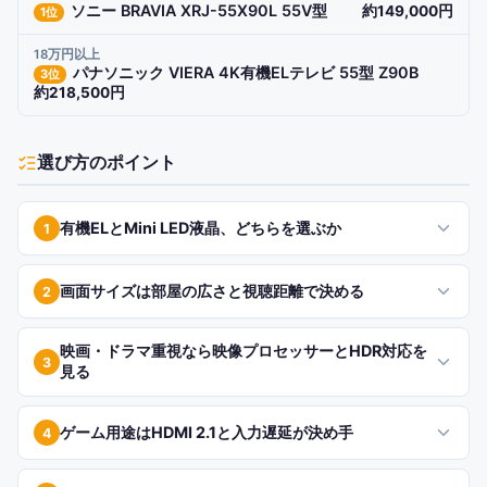
ソニー BRAVIA XRJ-55X90L 55V型
約149,000円
1
位
18万円以上
パナソニック VIERA 4K有機ELテレビ 55型 Z90B
3
位
約218,500円
選び方のポイント
有機ELとMini LED液晶、どちらを選ぶか
1
画面サイズは部屋の広さと視聴距離で決める
2
映画・ドラマ重視なら映像プロセッサーとHDR対応を
3
見る
ゲーム用途はHDMI 2.1と入力遅延が決め手
4