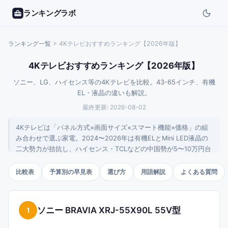
ランキングラボ
ランキング一覧
>
4Kテレビおすすめランキング【2026年版】
4Kテレビおすすめランキング【2026年版】
ソニー、LG、ハイセンス等の4Kテレビを比較。43-65インチ、有機
EL・液晶の違いも解説。
最終更新:
2026-08-02
4Kテレビは「パネル方式×画面サイズ×スマート機能×価格」の組
み合わせで選ぶ家電。2024〜2026年は有機ELとMini LED液晶の
二大勢力が拮抗し、ハイセンス・TCLなどの中国勢が5〜10万円台
でMini LED機を投入して選択肢が一気に広がりました。ソニー・
パナソニック・シャープ・東芝REGZA・LGといった主要メーカー
比較表
予算別の早見表
選び方
用語解説
よくある質問
の特徴を理解しておくと失敗しにくいカテゴリです。このページ
では予算別・用途別に代表機を整理しました。
ソニー BRAVIA XRJ-55X90L 55V型
1