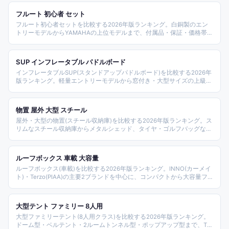
フルート 初心者 セット
フルート初心者セットを比較する2026年版ランキング。白銅製のエン
トリーモデルからYAMAHAの上位モデルまで、付属品・保証・価格帯別
に整理しました。
SUP インフレータブル パドルボード
インフレータブルSUP(スタンドアップパドルボード)を比較する2026年
版ランキング。軽量エントリーモデルから窓付き・大型サイズの上級モ
デルまで、価格帯・重量・付属品別に整理しました。
物置 屋外 大型 スチール
屋外・大型の物置(スチール収納庫)を比較する2026年版ランキング。ス
リムなスチール収納庫からメタルシェッド、タイヤ・ゴルフバッグなど
用途特化型まで、サイズ・価格帯別に整理しました。
ルーフボックス 車載 大容量
ルーフボックス(車載)を比較する2026年版ランキング。INNO(カーメイ
ト)・Terzo(PIAA)の主要2ブランドを中心に、コンパクトから大容量フ
ラッグシップまで、容量・価格帯別に整理しました。
大型テント ファミリー 8人用
大型ファミリーテント(8人用クラス)を比較する2026年版ランキング。
ドーム型・ベルテント・2ルームトンネル型・ポップアップ型まで、TC