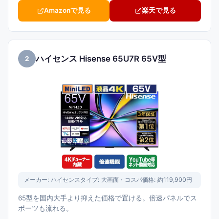
Amazonで見る
楽天で見る
ハイセンス Hisense 65U7R 65V型
2
メーカー:
ハイセンス
タイプ:
大画面・コスパ
価格:
約119,900円
65型を国内大手より抑えた価格で置ける。倍速パネルでス
ポーツも流れる。