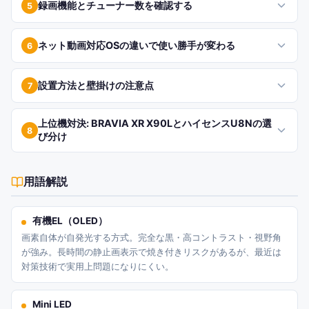
録画機能とチューナー数を確認する
5
ネット動画対応OSの違いで使い勝手が変わる
6
設置方法と壁掛けの注意点
7
上位機対決: BRAVIA XR X90LとハイセンスU8Nの選
8
び分け
用語解説
有機EL（OLED）
画素自体が自発光する方式。完全な黒・高コントラスト・視野角
が強み。長時間の静止画表示で焼き付きリスクがあるが、最近は
対策技術で実用上問題になりにくい。
Mini LED