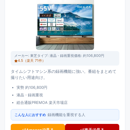
メーカー:
東芝
タイプ:
液晶・録画重視
価格:
約106,800円
4.5
（楽天
71
件）
タイムシフトマシン系の録画機能に強い。番組をまとめて
撮りたい用途向け。
実勢 約106,800円
液晶・録画重視
総合通販PREMOA 楽天市場店
録画機能を重視する人
こんな人におすすめ