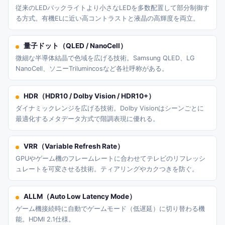
従来のLEDバックライトより小さなLEDを多数配置して部分制御す
る方式。有機ELに近い高コントラストと液晶の高輝度を両立。
量子ドット（QLED / NanoCell）
微細な半導体結晶で色域を広げる技術。Samsung QLED、LG
NanoCell、ソニーTrilumincosなど各社呼称がある。
HDR（HDR10 / Dolby Vision / HDR10+）
ダイナミックレンジを広げる技術。Dolby Visionはシーンごとに
最適化するメタデータ方式で階調表現に優れる。
VRR（Variable Refresh Rate）
GPUやゲーム機のフレームレートに合わせてテレビのリフレッシ
ュレートを可変させる技術。ティアリングやカクつきを防ぐ。
ALLM（Auto Low Latency Mode）
ゲーム機接続時に自動でゲームモード（低遅延）に切り替わる機
能。HDMI 2.1仕様。