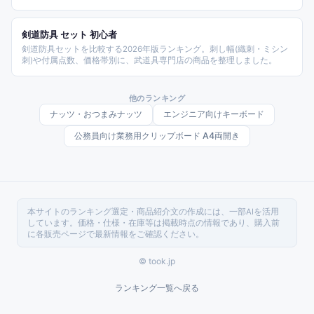
素材や耐水性、価格帯別に整理しました。
剣道防具 セット 初心者
剣道防具セットを比較する2026年版ランキング。刺し幅(織刺・ミシン
刺)や付属点数、価格帯別に、武道具専門店の商品を整理しました。
他のランキング
ナッツ・おつまみナッツ
エンジニア向けキーボード
公務員向け業務用クリップボード A4両開き
本サイトのランキング選定・商品紹介文の作成には、一部AIを活用
しています。価格・仕様・在庫等は掲載時点の情報であり、購入前
に各販売ページで最新情報をご確認ください。
© took.jp
ランキング一覧へ戻る