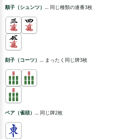
順子（シュンツ）
… 同じ種類の連番3枚
刻子（コーツ）
… まったく同じ牌3枚
ペア（雀頭）
… 同じ牌2枚