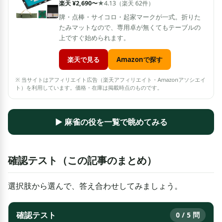
楽天 ¥2,690〜
★4.13（楽天 62件）
牌・点棒・サイコロ・起家マークが一式。折りた
たみマットなので、専用卓が無くてもテーブルの
上ですぐ始められます。
楽天で見る
Amazonで探す
※ 当サイトはアフィリエイト広告（楽天アフィリエイト・Amazonアソシエイ
ト）を利用しています。価格・在庫は掲載時点のものです。
▶ 麻雀の役を一覧で眺めてみる
確認テスト（この記事のまとめ）
選択肢から選んで、答え合わせしてみましょう。
確認テスト
0 / 5 問