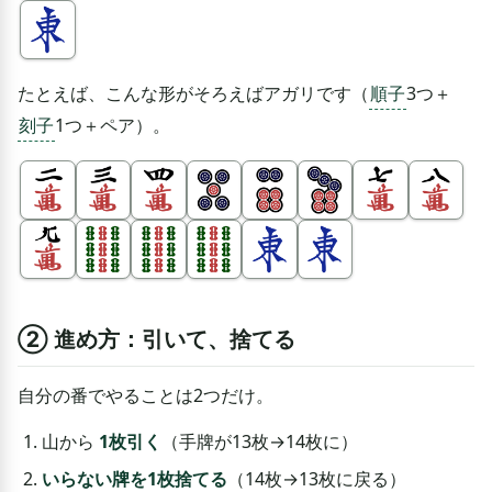
たとえば、こんな形がそろえばアガリです（
順子
3つ＋
刻子
1つ＋ペア）。
② 進め方：引いて、捨てる
自分の番でやることは2つだけ。
山から
1枚引く
（手牌が13枚→14枚に）
いらない牌を1枚捨てる
（14枚→13枚に戻る）