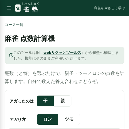
じゃんじゅく
雀塾
麻雀をやさしく学ぶ
コース一覧
麻雀 点数計算機
このツールは旧「
webサクッとツールズ
」から雀塾へ移転しま
した。機能はそのままご利用いただけます。
翻数（と符）を選ぶだけで、親子・ツモ／ロンの点数を計
算します。自分で数えた答え合わせにどうぞ。
アガったのは
子
親
アガり方
ロン
ツモ