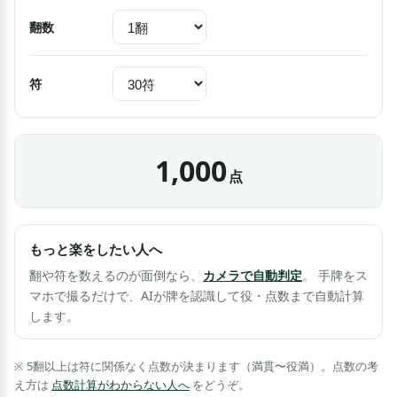
翻数
符
1,000
点
もっと楽をしたい人へ
翻や符を数えるのが面倒なら、
カメラで自動判定
。 手牌をス
マホで撮るだけで、AIが牌を認識して役・点数まで自動計算
します。
※ 5翻以上は符に関係なく点数が決まります（満貫〜役満）。点数の考
え方は
点数計算がわからない人へ
をどうぞ。